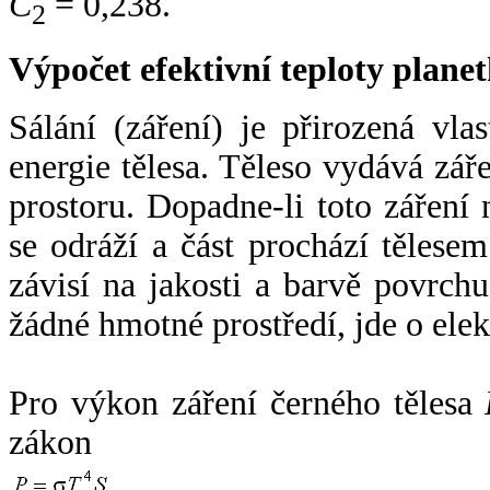
C
= 0,238.
2
Výpočet efektivní teploty plan
Sálání (záření) je přirozená vla
energie tělesa. Těleso vydává zá
prostoru. Dopadne-li toto záření n
se odráží a část prochází tělesem
závisí na jakosti a barvě povrch
žádné hmotné prostředí, jde o ele
Pro výkon záření černého tělesa
zákon