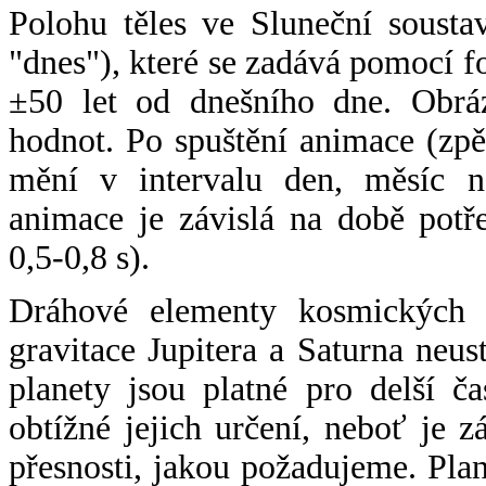
Polohu těles ve Sluneční sousta
"dnes"), které se zadává pomocí 
±50 let od dnešního dne. Obráz
hodnot. Po spuštění animace (zpě
mění v intervalu den, měsíc ne
animace je závislá na době potř
0,5-0,8 s).
Dráhové elementy kosmických t
gravitace Jupitera a Saturna neu
planety jsou platné pro delší č
obtížné jejich určení, neboť je 
přesnosti, jakou požadujeme. Pla