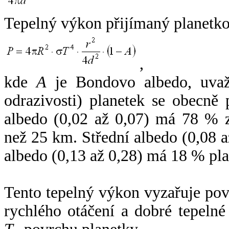
Tepelný výkon přijímaný planetko
,
kde
A
je Bondovo albedo, uvaž
odrazivosti) planetek se obecně
albedo (0,02 až 0,07) má 78 % z
než 25 km. Střední albedo (0,08 
albedo (0,13 až 0,28) má 18 % pla
Tento tepelný výkon vyzařuje po
rychlého otáčení a dobré tepelné