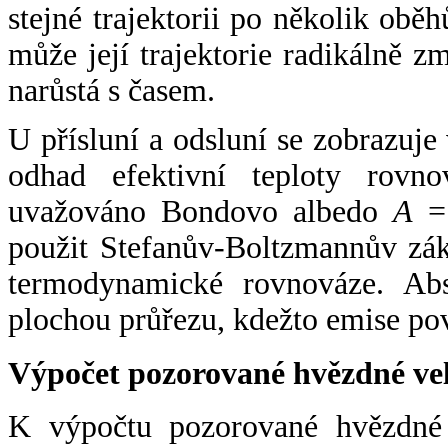
stejné trajektorii po několik oběh
může její trajektorie radikálně zm
narůstá s časem.
U přísluní a odsluní se zobrazuje
odhad efektivní teploty rovno
uvažováno Bondovo albedo
A
= 
použit Stefanův-Boltzmannův zák
termodynamické rovnováze. Abs
plochou průřezu, kdežto emise po
Výpočet pozorované hvězdné ve
K výpočtu pozorované hvězdné v