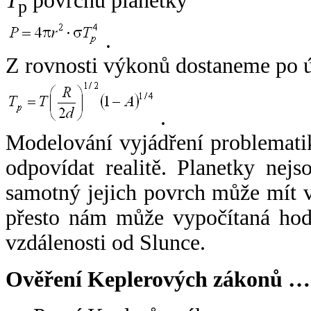
T
povrchu planetky
p
.
Z rovnosti výkonů dostaneme po 
.
Modelování vyjádření problemati
odpovídat realitě. Planetky nejso
samotný jejich povrch může mít v
přesto nám může vypočítaná hodn
vzdálenosti od Slunce.
Ověření Keplerových zákonů …