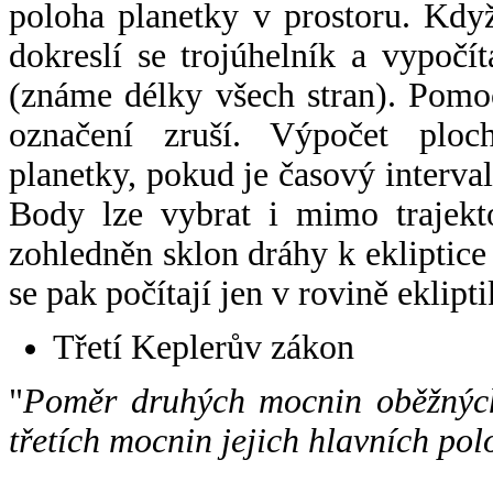
poloha planetky v prostoru. Kdy
dokreslí se trojúhelník a vypoč
(známe délky všech stran). Pomo
označení zruší. Výpočet ploch
planetky, pokud je časový interval
Body lze vybrat i mimo trajekto
zohledněn sklon dráhy k ekliptice
se pak počítají jen v rovině eklipti
Třetí Keplerův zákon
"
Poměr druhých mocnin oběžných
třetích mocnin jejich hlavních pol