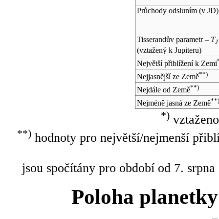
Průchody odsluním (v
JD
)
Tisserandův parametr –
T
J
(vztažený k Jupiteru)
Největší přiblížení k Zemi
**)
Nejjasnější ze Země
**)
Nejdále od Země
**
Nejméně jasná ze Země
*)
vztaženo
**)
hodnoty pro největší/nejmenší přibl
jsou spočítány pro období od 7. srpna
Poloha planetky