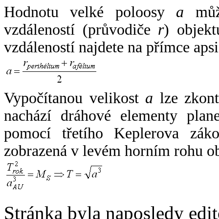
Hodnotu velké poloosy
a
může
vzdáleností (průvodiče
r
) objekt
vzdáleností najdete na přímce apsi
Vypočítanou velikost
a
lze zkont
nachází dráhové elementy plane
pomocí třetího Keplerova zák
zobrazená v levém horním rohu o
Stránka byla naposledy edi