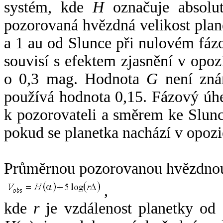
systém, kde
H
označuje absolut
pozorovaná hvězdná velikost plan
a 1 au od Slunce při nulovém fá
souvisí s efektem zjasnění v opoz
o 0,3 mag. Hodnota
G
není zná
používá hodnota 0,15. Fázový úh
k pozorovateli a směrem ke Slunc
pokud se planetka nachází v opozi
Průměrnou pozorovanou hvězdnou 
,
kde
r
je vzdálenost planetky od