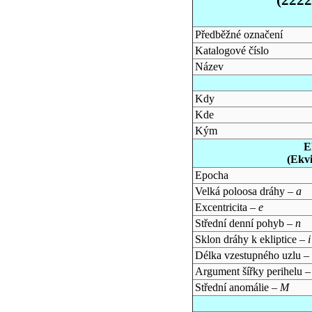
Předběžné označení
Katalogové číslo
Název
Kdy
Kde
Kým
E
(Ekv
Epocha
Velká poloosa dráhy –
a
Excentricita –
e
Střední denní pohyb –
n
Sklon dráhy k ekliptice –
i
Délka vzestupného uzlu –
Argument šířky perihelu 
Střední anomálie –
M