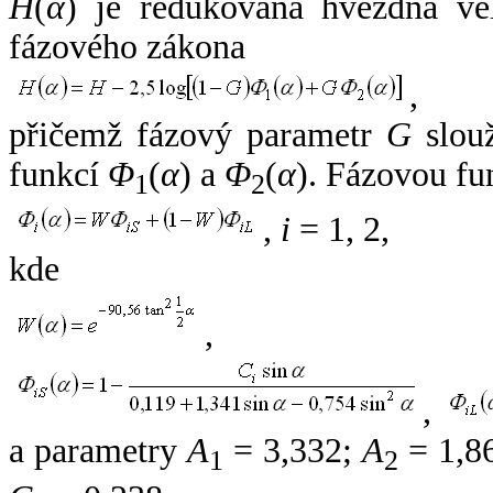
H
(
α
) je redukovaná hvězdná vel
fázového zákona
,
přičemž fázový parametr
G
slouž
funkcí
Φ
(
α
) a
Φ
(
α
). Fázovou fu
1
2
,
i
= 1, 2,
kde
,
,
a parametry
A
= 3,332;
A
= 1,8
1
2