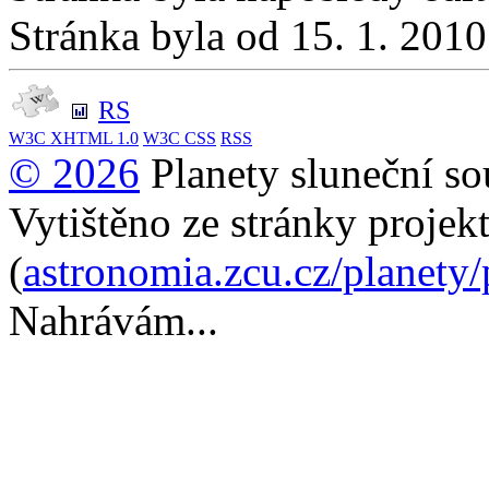
Stránka byla od 15. 1. 201
RS
W3C
XHTML 1.0
W3C
CSS
RSS
© 2026
Planety sluneční so
Vytištěno ze stránky projek
(
astronomia.zcu.cz/planety
Nahrávám...