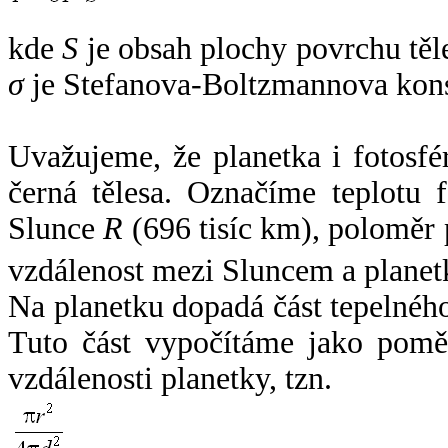
kde
S
je obsah plochy povrchu těl
σ
je Stefanova-Boltzmannova kons
Uvažujeme, že planetka i fotosfér
černá tělesa. Označíme teplotu 
Slunce
R
(696 tisíc km), poloměr
vzdálenost mezi Sluncem a plane
Na planetku dopadá část tepelnéh
Tuto část vypočítáme jako pomě
vzdálenosti planetky, tzn.