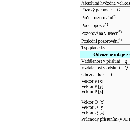
Absolutní hvězdná velikos
Fázový parametr –
G
*)
Počet pozorování
*)
Počet opozic
*)
Pozorována v letech
*)
Poslední pozorování
Typ planetky
Odvozené údaje z 
Vzdálenost v přísluní –
q
Vzdálenost v odsluní –
Q
Oběžná doba –
T
Vektor P [x]
Vektor P [y]
Vektor P [z]
Vektor Q [x]
Vektor Q [y]
Vektor Q [z]
Průchody přísluním (v
JD
)