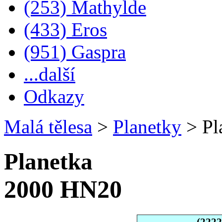
(253) Mathylde
(433) Eros
(951) Gaspra
...další
Odkazy
Malá tělesa
>
Planetky
>
Pl
Planetka
2000 HN20
(222