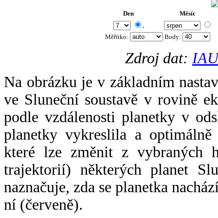
Den
Měsíc
.
Měřítko:
Body
:
Zdroj dat:
IAU
Na obrázku je v základním nastav
ve Sluneční soustavě v rovině ek
podle vzdálenosti planetky v odsl
planetky vykreslila a optimálně
které lze změnit z vybraných h
trajektorií) některých planet Sl
naznačuje, zda se planetka nacház
ní (červeně).