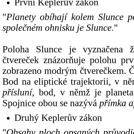
První Keplerův zákon
"
Planety obíhají kolem Slunce p
společném ohnisku je Slunce.
"
Poloha Slunce je vyznačena 
čtvereček znázorňuje polohu pr
zobrazeno modrým čtverečkem. Če
Bod na eliptické trajektorii, v n
přísluní
, bod, v němž je planet
Spojnice obou se nazývá
přímka a
Druhý Keplerův zákon
"
Obsahy ploch opsaných průvodič