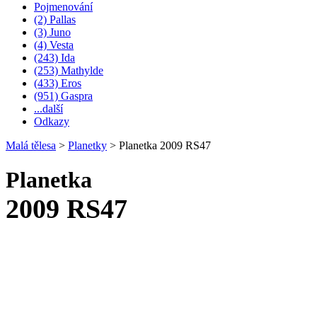
Pojmenování
(2) Pallas
(3) Juno
(4) Vesta
(243) Ida
(253) Mathylde
(433) Eros
(951) Gaspra
...další
Odkazy
Malá tělesa
>
Planetky
>
Planetka 2009 RS47
Planetka
2009 RS47