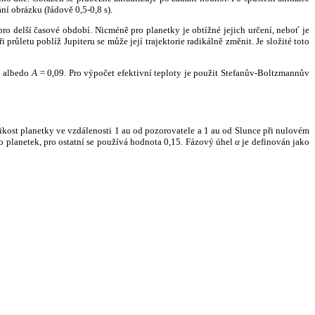
ní obrázku (řádově 0,5-0,8 s).
ro delší časové období. Nicméně pro planetky je obtížné jejich určení, neboť je
růletu poblíž Jupiteru se může její trajektorie radikálně změnit. Je složité toto
o albedo
A
= 0,09. Pro výpočet efektivní teploty je použit Stefanův-Boltzmannův
kost planetky ve vzdálenosti 1 au od pozorovatele a 1 au od Slunce při nulovém
planetek, pro ostatní se používá hodnota 0,15. Fázový úhel
α
je definován jako