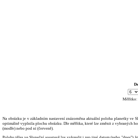
D
Měřítko
Na obrázku je v základním nastavení znázorněna aktuální poloha planetky ve Slun
optimálně vyplnila plochu obrázku. Dle měřítka, které lze změnit z vybraných hod
(modře) nebo pod ní (červeně).
Polohu těles ve Sluneční soustavě lze vykreslit i pro jiné datum (nebo "dnes")