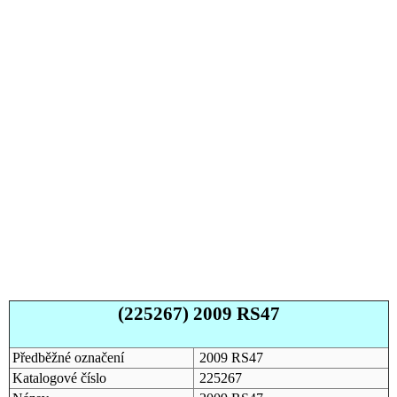
(225267) 2009 RS47
Předběžné označení
2009 RS47
Katalogové číslo
225267