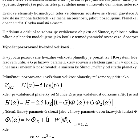
(zpětně, dopředu) se poloha těles pravidelně mění v intervalu den, měsíc nebo ro
Dráhové elementy kosmických těles ve Sluneční soustavě se vlivem gravitace Jup
závislé na mnoha faktorech - zejména na přesnosti, jakou požadujeme. Planetka se
obecně určit. Chyba narůstá s časem.
U přísluní a odsluní se zobrazuje vzdálenost objektu od Slunce, rychlost a od
zákon a planetku modelujeme jako kouli v termodynamické rovnováze. Absorpce 
Výpočet pozorované hvězdné velikosti …
K výpočtu pozorované hvězdné velikosti planetky je použit tzv. HG-systém, kd
fázovém úhlu, a
G
je fázový parametr, který souvisí s efektem zjasnění v opozic
úhel mezi směrem k pozorovateli a směrem ke Slunci, měřený od středu planetky. 
Průměrnou pozorovanou hvězdnou velikost planetky můžeme vyjádřit jako
,
kde
r
je vzdálenost planetky od Slunce,
Δ
je její vzdálenost od Země a
H
(
α
) je r
,
přičemž fázový parametr
G
slouží jako váhový parametr dvou fázových funkcí
Φ
,
i
= 1, 2,
kde