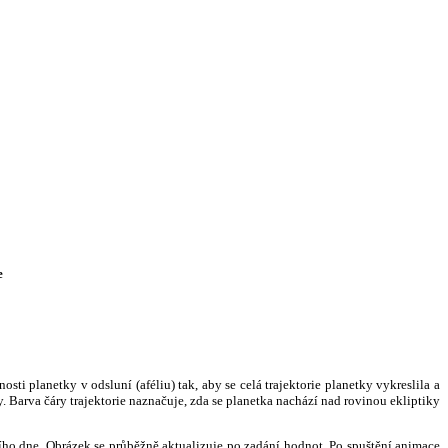
e
i planetky v odsluní (aféliu) tak, aby se celá trajektorie planetky vykreslila a
. Barva čáry trajektorie naznačuje, zda se planetka nachází nad rovinou ekliptiky
ního dne. Obrázek se průběžně aktualizuje po zadání hodnot. Po spuštění animace