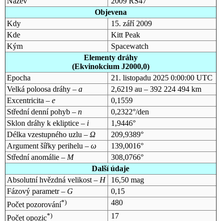
Název
2009 RS47
Objevena
Kdy
15. září 2009
Kde
Kitt Peak
Kým
Spacewatch
Elementy dráhy
(Ekvinokcium J2000,0)
Epocha
21. listopadu 2025 0:00:00 UTC
Velká poloosa dráhy –
a
2,6219 au – 392 224 494 km
Excentricita –
e
0,1559
Střední denní pohyb –
n
0,2322°/den
Sklon dráhy k ekliptice –
i
1,9446°
Délka vzestupného uzlu –
Ω
209,9389°
Argument šířky perihelu –
ω
139,0016°
Střední anomálie –
M
308,0766°
Další údaje
Absolutní hvězdná velikost –
H
16,50 mag
Fázový parametr –
G
0,15
*)
480
Počet pozorování
*)
17
Počet opozic