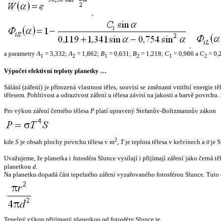
,
,
a parametry
A
= 3,332;
A
= 1,862;
B
= 0,631;
B
= 1,218;
C
= 0,986 a
C
= 0,
1
2
1
2
1
2
Výpočet efektivní teploty planetky …
Sálání (záření) je přirozená vlastnost těles, souvisí se změnami vnitřní energie 
tělesem. Pohltivost a odrazivost záření u tělesa závisí na jakosti a barvě povrch
Pro výkon záření černého tělesa
P
platí upravený Stefanův-Boltzmannův zákon
2
kde
S
je obsah plochy povrchu tělesa v m
,
T
je teplota tělesa v kelvinech a
σ
je S
Uvažujeme, že planetka i fotosféra Slunce vysílají i přijímají záření jako černá 
planetkou
d
.
Na planetku dopadá část tepelného záření vyzařovaného fotosférou Slunce. Tuto 
Tepelný výkon přijímaný planetkou od fotosféry Slunce je