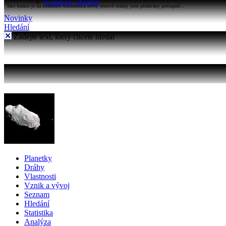
Katalogy objektů
Tato funkce je na stránkách Astronomia nová, testové otázky jsou přidávány postupně...
Novinky
Hledání
Zadejte text, který chcete hledat
Planetky
Dráhy
Vlastnosti
Vznik a vývoj
Seznam
Hledání
Statistika
Analýza