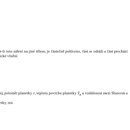
i toto záření na jiné těleso, je částečně pohlceno, část se odráží a část prochází
ické vlnění.
m), poloměr planetky
r
, teplotu povrchu planetky
T
a vzdálenost mezi Sluncem a
p
tky, tzn.