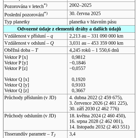
*)
2002–2025
Pozorována v letech
*)
30. června 2025
Poslední pozorování
Typ planetky
planetka v hlavním pásu
Odvozené údaje z elementů dráhy a dalších údajů
Vzdálenost v přísluní –
q
2,213 au – 331 090 000 km
Vzdálenost v odsluní –
Q
3,031 au – 453 359 000 km
Oběžná doba –
T
4,245 roků – 1 550,6 dnů
Vektor P [x]
0,9812
Vektor P [y]
−0,1846
Vektor P [z]
−0,0557
Vektor Q [x]
0,1920
Vektor Q [y]
0,9103
Vektor Q [z]
0,3667
Průchody přísluním (v
JD
)
4. dubna 2022
(2 459 675),
3. července 2026
(2 461 225),
30. září 2030
(2 462 776)
Průchody odsluním (v
JD
)
18. května 2024
(2 460 450),
16. srpna 2028
(2 462 001),
14. listopadu 2032
(2 463 551)
Tisserandův parametr –
T
3,4
J