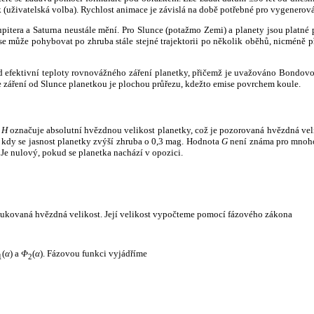
k (uživatelská volba). Rychlost animace je závislá na době potřebné pro vygenerová
itera a Saturna neustále mění. Pro Slunce (potažmo Zemi) a planety jsou platné p
 může pohybovat po zhruba stále stejné trajektorii po několik oběhů, nicméně při p
had efektivní teploty rovnovážného záření planetky, přičemž je uvažováno Bondov
záření od Slunce planetkou je plochou průřezu, kdežto emise povrchem koule.
e
H
označuje absolutní hvězdnou velikost planetky, což je pozorovaná hvězdná veli
i, kdy se jasnost planetky zvýší zhruba o 0,3 mag. Hodnota
G
není známa pro mnoho 
Je nulový, pokud se planetka nachází v opozici.
edukovaná hvězdná velikost. Její velikost vypočteme pomocí fázového zákona
(
α
) a
Φ
(
α
). Fázovou funkci vyjádříme
1
2