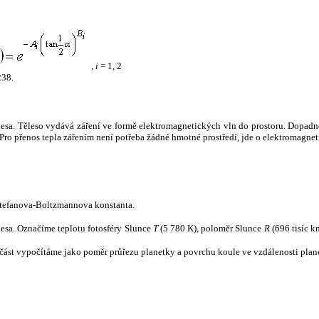
,
i
= 1, 2
238.
tělesa. Těleso vydává záření ve formě elektromagnetických vln do prostoru. Dopadne-l
u. Pro přenos tepla zářením není potřeba žádné hmotné prostředí, jde o elektromagnet
tefanova-Boltzmannova konstanta.
tělesa. Označíme teplotu fotosféry Slunce
T
(5 780 K), poloměr Slunce
R
(696 tisíc k
část vypočítáme jako poměr průřezu planetky a povrchu koule ve vzdálenosti plane