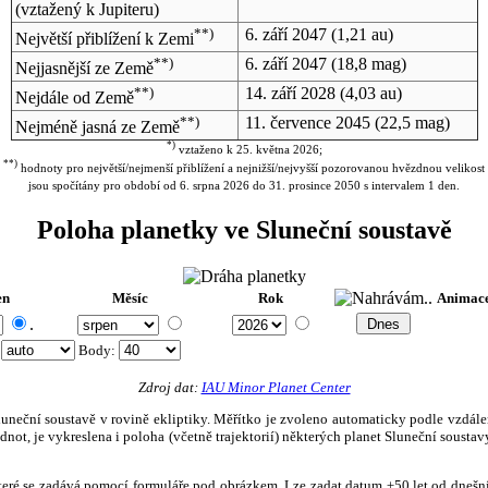
(vztažený k Jupiteru)
**)
6. září 2047
(1,21 au)
Největší přiblížení k Zemi
**)
6. září 2047
(18,8 mag)
Nejjasnější ze Země
**)
14. září 2028
(4,03 au)
Nejdále od Země
**)
11. července 2045
(22,5 mag)
Nejméně jasná ze Země
*)
vztaženo k 25. května 2026;
**)
hodnoty pro největší/nejmenší přiblížení a nejnižší/nejvyšší pozorovanou hvězdnou velikost
jsou spočítány pro období od 6. srpna 2026 do 31. prosince 2050 s intervalem 1 den.
Poloha planetky ve Sluneční soustavě
en
Měsíc
Rok
Animac
.
:
Body
:
Zdroj dat:
IAU Minor Planet Center
eční soustavě v rovině ekliptiky. Měřítko je zvoleno automaticky podle vzdálenost
not, je vykreslena i poloha (včetně trajektorií) některých planet Sluneční soustavy
, které se zadává pomocí formuláře pod obrázkem. Lze zadat datum ±50 let od dneš