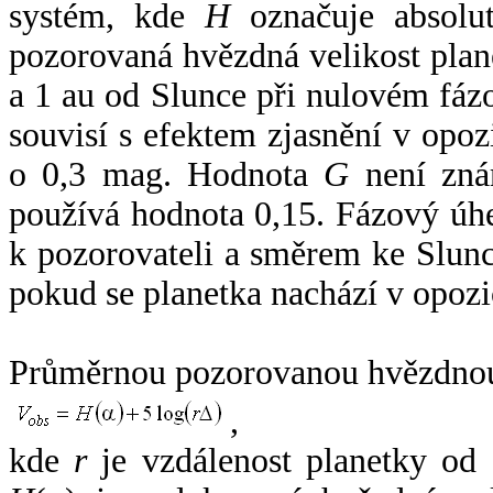
systém, kde
H
označuje absolut
pozorovaná hvězdná velikost plan
a 1 au od Slunce při nulovém fá
souvisí s efektem zjasnění v opoz
o 0,3 mag. Hodnota
G
není zná
používá hodnota 0,15. Fázový úh
k pozorovateli a směrem ke Slunc
pokud se planetka nachází v opozi
Průměrnou pozorovanou hvězdnou 
,
kde
r
je vzdálenost planetky od