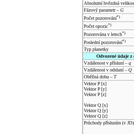
Absolutní hvězdná velikos
Fázový parametr –
G
*)
Počet pozorování
*)
Počet opozic
*)
Pozorována v letech
*)
Poslední pozorování
Typ planetky
Odvozené údaje z 
Vzdálenost v přísluní –
q
Vzdálenost v odsluní –
Q
Oběžná doba –
T
Vektor P [x]
Vektor P [y]
Vektor P [z]
Vektor Q [x]
Vektor Q [y]
Vektor Q [z]
Průchody přísluním (v
JD
)