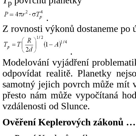
T
povrchu planetky
p
.
Z rovnosti výkonů dostaneme po 
.
Modelování vyjádření problemati
odpovídat realitě. Planetky nejso
samotný jejich povrch může mít v
přesto nám může vypočítaná hodn
vzdálenosti od Slunce.
Ověření Keplerových zákonů …