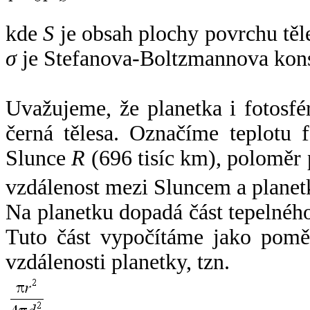
kde
S
je obsah plochy povrchu těl
σ
je Stefanova-Boltzmannova kons
Uvažujeme, že planetka i fotosfér
černá tělesa. Označíme teplotu 
Slunce
R
(696 tisíc km), poloměr
vzdálenost mezi Sluncem a plane
Na planetku dopadá část tepelnéh
Tuto část vypočítáme jako pomě
vzdálenosti planetky, tzn.