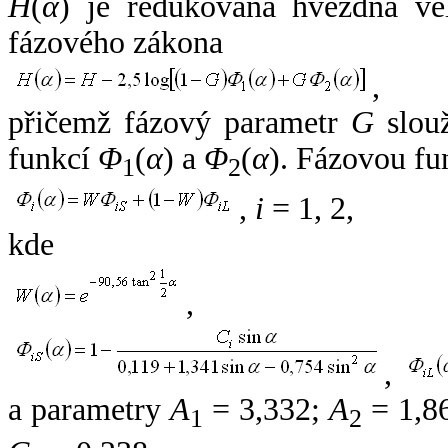
H
(
α
) je redukovaná hvězdná vel
fázového zákona
,
přičemž fázový parametr
G
slouž
funkcí
Φ
(
α
) a
Φ
(
α
). Fázovou fu
1
2
,
i
= 1, 2,
kde
,
,
a parametry
A
= 3,332;
A
= 1,8
1
2