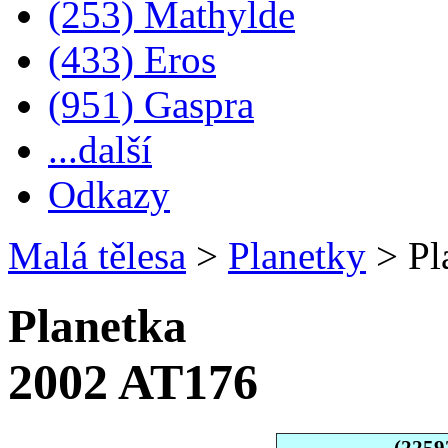
(253) Mathylde
(433) Eros
(951) Gaspra
...další
Odkazy
Malá tělesa
>
Planetky
>
Pl
Planetka
2002 AT176
(2259