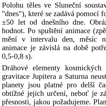
Polohu těles ve Sluneční sousta
"dnes"), které se zadává pomocí 
±50 let od dnešního dne. Obráz
hodnot. Po spuštění animace (zpě
mění v intervalu den, měsíc ne
animace je závislá na době potř
0,5-0,8 s).
Dráhové elementy kosmických t
gravitace Jupitera a Saturna neu
planety jsou platné pro delší č
obtížné jejich určení, neboť je 
přesnosti, jakou požadujeme. Pla