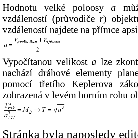
Hodnotu velké poloosy
a
může
vzdáleností (průvodiče
r
) objekt
vzdáleností najdete na přímce apsi
Vypočítanou velikost
a
lze zkont
nachází dráhové elementy plane
pomocí třetího Keplerova zák
zobrazená v levém horním rohu o
Stránka byla naposledy edi