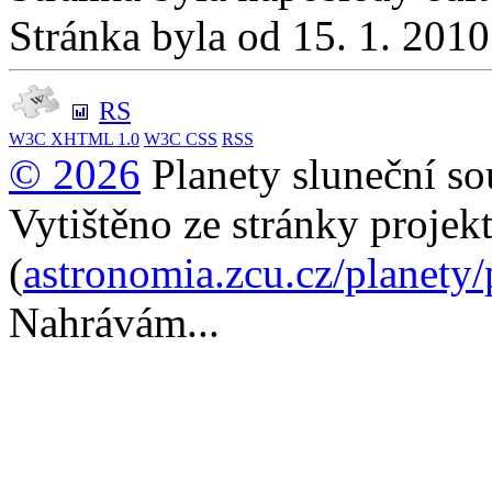
Stránka byla od 15. 1. 201
RS
W3C
XHTML 1.0
W3C
CSS
RSS
© 2026
Planety sluneční so
Vytištěno ze stránky projek
(
astronomia.zcu.cz/planety
Nahrávám...