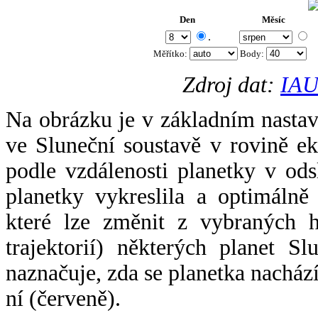
Den
Měsíc
.
Měřítko:
Body
:
Zdroj dat:
IAU
Na obrázku je v základním nastav
ve Sluneční soustavě v rovině ek
podle vzdálenosti planetky v odsl
planetky vykreslila a optimálně
které lze změnit z vybraných h
trajektorií) některých planet Sl
naznačuje, zda se planetka nacház
ní (červeně).