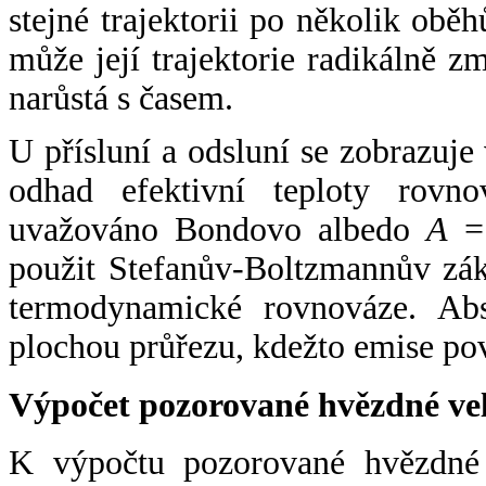
stejné trajektorii po několik oběh
může její trajektorie radikálně zm
narůstá s časem.
U přísluní a odsluní se zobrazuje
odhad efektivní teploty rovno
uvažováno Bondovo albedo
A
= 
použit Stefanův-Boltzmannův zák
termodynamické rovnováze. Abs
plochou průřezu, kdežto emise po
Výpočet pozorované hvězdné ve
K výpočtu pozorované hvězdné v