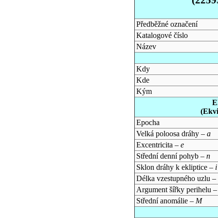
Předběžné označení
Katalogové číslo
Název
Kdy
Kde
Kým
E
(Ekv
Epocha
Velká poloosa dráhy –
a
Excentricita –
e
Střední denní pohyb –
n
Sklon dráhy k ekliptice –
i
Délka vzestupného uzlu –
Argument šířky perihelu 
Střední anomálie –
M