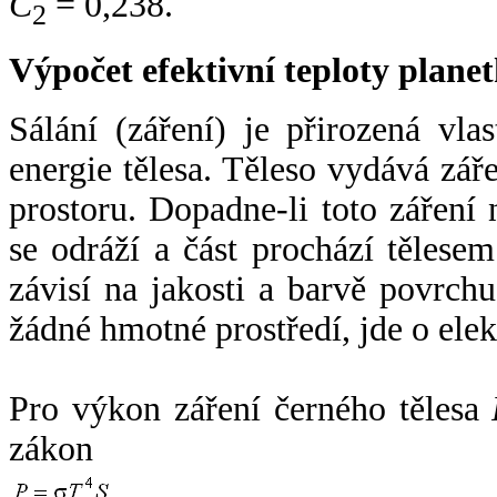
C
= 0,238.
2
Výpočet efektivní teploty plan
Sálání (záření) je přirozená vla
energie tělesa. Těleso vydává zá
prostoru. Dopadne-li toto záření n
se odráží a část prochází tělesem
závisí na jakosti a barvě povrch
žádné hmotné prostředí, jde o ele
Pro výkon záření černého tělesa
zákon