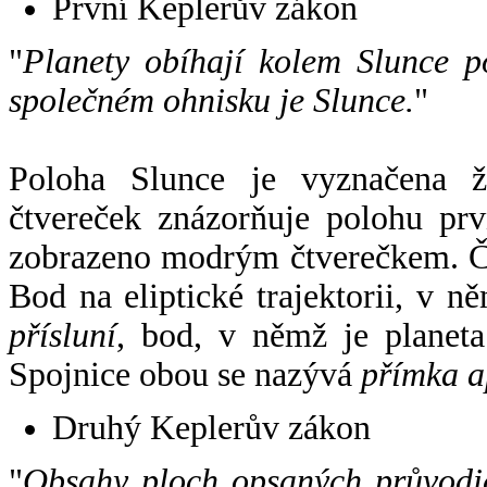
První Keplerův zákon
"
Planety obíhají kolem Slunce p
společném ohnisku je Slunce.
"
Poloha Slunce je vyznačena 
čtvereček znázorňuje polohu pr
zobrazeno modrým čtverečkem. Če
Bod na eliptické trajektorii, v n
přísluní
, bod, v němž je planet
Spojnice obou se nazývá
přímka a
Druhý Keplerův zákon
"
Obsahy ploch opsaných průvodič