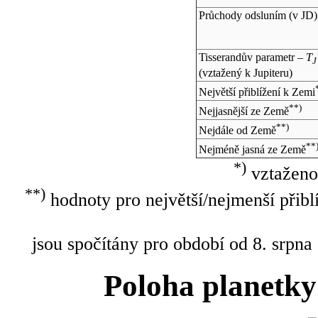
Průchody odsluním (v
JD
)
Tisserandův parametr –
T
J
(vztažený k Jupiteru)
Největší přiblížení k Zemi
**)
Nejjasnější ze Země
**)
Nejdále od Země
**
Nejméně jasná ze Země
*)
vztaženo
**)
hodnoty pro největší/nejmenší přibl
jsou spočítány pro období od 8. srpna
Poloha planetky