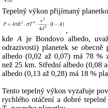
Tepelný výkon přijímaný planetko
,
kde
A
je Bondovo albedo, uvaž
odrazivosti) planetek se obecně
albedo (0,02 až 0,07) má 78 % z
než 25 km. Střední albedo (0,08 
albedo (0,13 až 0,28) má 18 % pla
Tento tepelný výkon vyzařuje po
rychlého otáčení a dobré tepelné