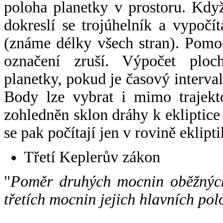
poloha planetky v prostoru. Kdy
dokreslí se trojúhelník a vypoč
(známe délky všech stran). Pomo
označení zruší. Výpočet ploch
planetky, pokud je časový interval
Body lze vybrat i mimo trajekto
zohledněn sklon dráhy k ekliptice
se pak počítají jen v rovině eklipti
Třetí Keplerův zákon
"
Poměr druhých mocnin oběžných
třetích mocnin jejich hlavních pol