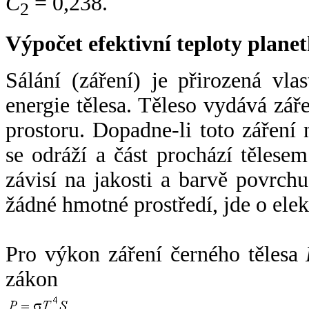
C
= 0,238.
2
Výpočet efektivní teploty plan
Sálání (záření) je přirozená vla
energie tělesa. Těleso vydává zá
prostoru. Dopadne-li toto záření n
se odráží a část prochází tělesem
závisí na jakosti a barvě povrch
žádné hmotné prostředí, jde o ele
Pro výkon záření černého tělesa
zákon