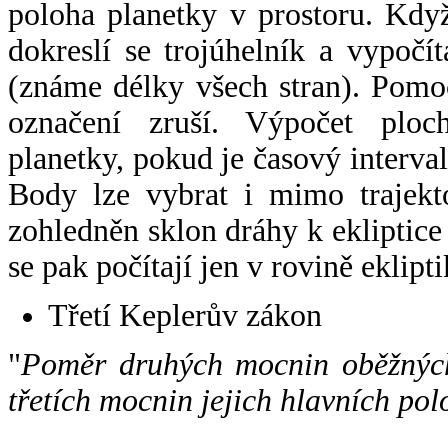
poloha planetky v prostoru. Kdy
dokreslí se trojúhelník a vypoč
(známe délky všech stran). Pomo
označení zruší. Výpočet ploch
planetky, pokud je časový interval
Body lze vybrat i mimo trajekto
zohledněn sklon dráhy k ekliptice
se pak počítají jen v rovině eklipti
Třetí Keplerův zákon
"
Poměr druhých mocnin oběžných
třetích mocnin jejich hlavních pol