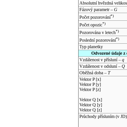
Absolutní hvězdná velikos
Fázový parametr –
G
*)
Počet pozorování
*)
Počet opozic
*)
Pozorována v letech
*)
Poslední pozorování
Typ planetky
Odvozené údaje z 
Vzdálenost v přísluní –
q
Vzdálenost v odsluní –
Q
Oběžná doba –
T
Vektor P [x]
Vektor P [y]
Vektor P [z]
Vektor Q [x]
Vektor Q [y]
Vektor Q [z]
Průchody přísluním (v
JD
)