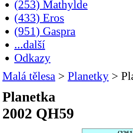
(253) Mathylde
(433) Eros
(951) Gaspra
...další
Odkazy
Malá tělesa
>
Planetky
>
Pl
Planetka
2002 QH59
(226