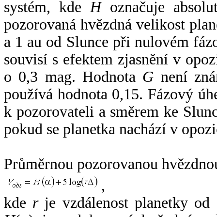
systém, kde
H
označuje absolut
pozorovaná hvězdná velikost plan
a 1 au od Slunce při nulovém fá
souvisí s efektem zjasnění v opoz
o 0,3 mag. Hodnota
G
není zná
používá hodnota 0,15. Fázový úh
k pozorovateli a směrem ke Slunc
pokud se planetka nachází v opozi
Průměrnou pozorovanou hvězdnou 
,
kde
r
je vzdálenost planetky od