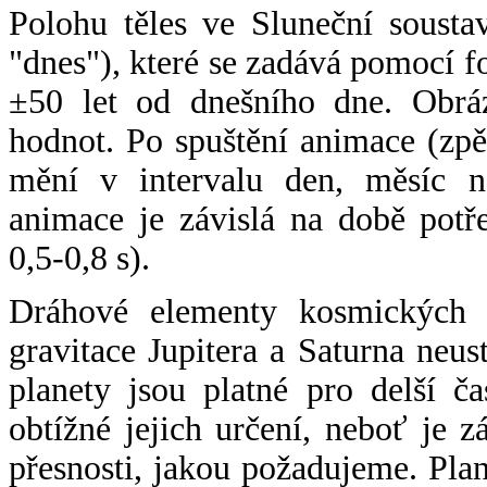
Polohu těles ve Sluneční sousta
"dnes"), které se zadává pomocí 
±50 let od dnešního dne. Obráz
hodnot. Po spuštění animace (zpě
mění v intervalu den, měsíc ne
animace je závislá na době potř
0,5-0,8 s).
Dráhové elementy kosmických t
gravitace Jupitera a Saturna neu
planety jsou platné pro delší č
obtížné jejich určení, neboť je 
přesnosti, jakou požadujeme. Pla