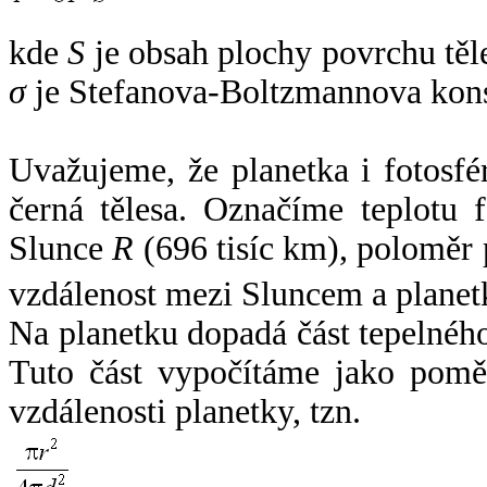
kde
S
je obsah plochy povrchu těl
σ
je Stefanova-Boltzmannova kons
Uvažujeme, že planetka i fotosfér
černá tělesa. Označíme teplotu 
Slunce
R
(696 tisíc km), poloměr
vzdálenost mezi Sluncem a plane
Na planetku dopadá část tepelnéh
Tuto část vypočítáme jako pomě
vzdálenosti planetky, tzn.