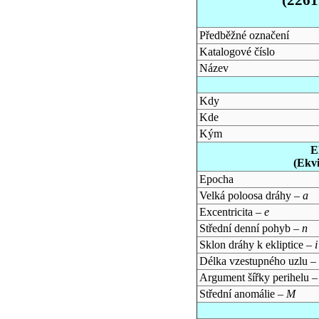
Předběžné označení
Katalogové číslo
Název
Kdy
Kde
Kým
E
(Ekv
Epocha
Velká poloosa dráhy –
a
Excentricita –
e
Střední denní pohyb –
n
Sklon dráhy k ekliptice –
i
Délka vzestupného uzlu –
Argument šířky perihelu 
Střední anomálie –
M