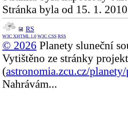
Stránka byla od 15. 1. 201
RS
W3C
XHTML 1.0
W3C
CSS
RSS
© 2026
Planety sluneční so
Vytištěno ze stránky projek
(
astronomia.zcu.cz/planety
Nahrávám...