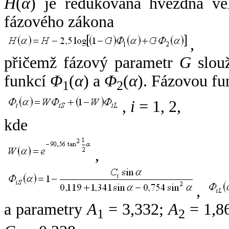
H
(
α
) je redukovaná hvězdná vel
fázového zákona
,
přičemž fázový parametr
G
slouž
funkcí
Φ
(
α
) a
Φ
(
α
). Fázovou fu
1
2
,
i
= 1, 2,
kde
,
,
a parametry
A
= 3,332;
A
= 1,8
1
2