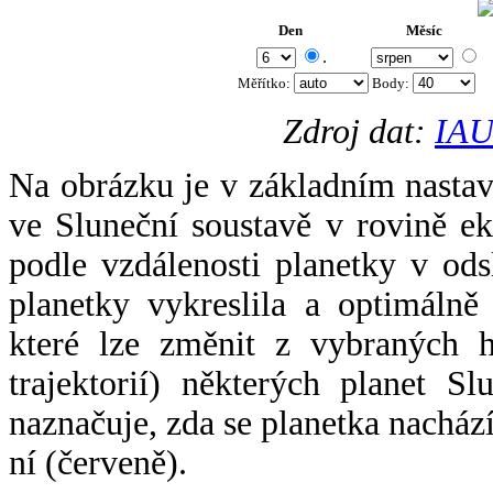
Den
Měsíc
.
Měřítko:
Body
:
Zdroj dat:
IAU
Na obrázku je v základním nastav
ve Sluneční soustavě v rovině ek
podle vzdálenosti planetky v odsl
planetky vykreslila a optimálně
které lze změnit z vybraných h
trajektorií) některých planet Sl
naznačuje, zda se planetka nacház
ní (červeně).