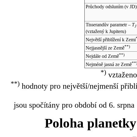
Průchody odsluním (v
JD
)
Tisserandův parametr –
T
J
(vztažený k Jupiteru)
Největší přiblížení k Zemi
**)
Nejjasnější ze Země
**)
Nejdále od Země
**
Nejméně jasná ze Země
*)
vztaženo
**)
hodnoty pro největší/nejmenší přibl
jsou spočítány pro období od 6. srpna
Poloha planetky