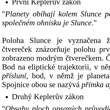
První Keplerův zákon
"
Planety obíhají kolem Slunce p
společném ohnisku je Slunce.
"
Poloha Slunce je vyznačena 
čtvereček znázorňuje polohu pr
zobrazeno modrým čtverečkem. Če
Bod na eliptické trajektorii, v n
přísluní
, bod, v němž je planet
Spojnice obou se nazývá
přímka a
Druhý Keplerův zákon
"
Obsahy ploch opsaných průvodič