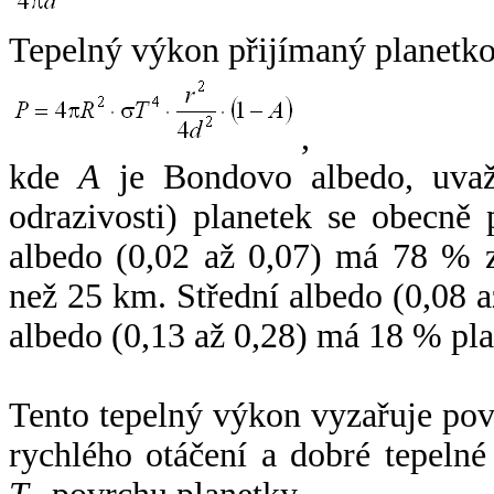
Tepelný výkon přijímaný planetko
,
kde
A
je Bondovo albedo, uvaž
odrazivosti) planetek se obecně
albedo (0,02 až 0,07) má 78 % z
než 25 km. Střední albedo (0,08 
albedo (0,13 až 0,28) má 18 % pla
Tento tepelný výkon vyzařuje po
rychlého otáčení a dobré tepelné