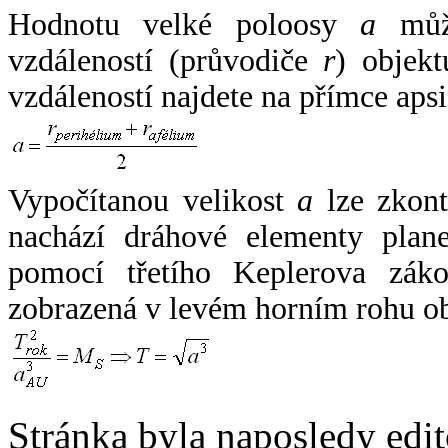
Hodnotu velké poloosy
a
může
vzdáleností (průvodiče
r
) objekt
vzdáleností najdete na přímce apsi
Vypočítanou velikost
a
lze zkont
nachází dráhové elementy plane
pomocí třetího Keplerova zák
zobrazená v levém horním rohu o
Stránka byla naposledy edi