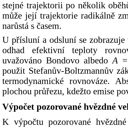
stejné trajektorii po několik oběh
může její trajektorie radikálně zm
narůstá s časem.
U přísluní a odsluní se zobrazuje
odhad efektivní teploty rovno
uvažováno Bondovo albedo
A
= 
použit Stefanův-Boltzmannův zák
termodynamické rovnováze. Abs
plochou průřezu, kdežto emise po
Výpočet pozorované hvězdné ve
K výpočtu pozorované hvězdné v