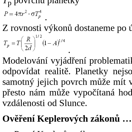
T
povrchu planetky
p
.
Z rovnosti výkonů dostaneme po 
.
Modelování vyjádření problemati
odpovídat realitě. Planetky nejso
samotný jejich povrch může mít v
přesto nám může vypočítaná hodn
vzdálenosti od Slunce.
Ověření Keplerových zákonů …