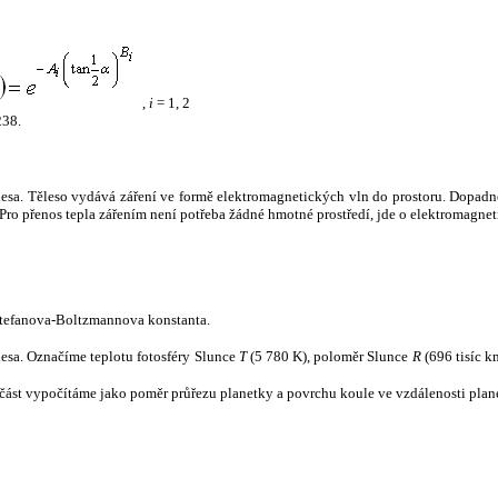
,
i
= 1, 2
238.
tělesa. Těleso vydává záření ve formě elektromagnetických vln do prostoru. Dopadne-l
u. Pro přenos tepla zářením není potřeba žádné hmotné prostředí, jde o elektromagnet
tefanova-Boltzmannova konstanta.
tělesa. Označíme teplotu fotosféry Slunce
T
(5 780 K), poloměr Slunce
R
(696 tisíc k
část vypočítáme jako poměr průřezu planetky a povrchu koule ve vzdálenosti plane