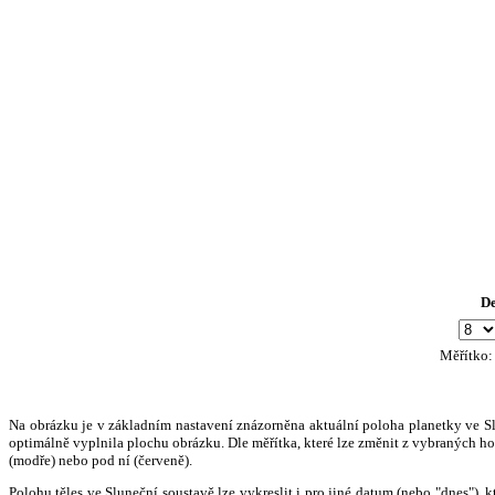
D
Měřítko
Na obrázku je v základním nastavení znázorněna aktuální poloha planetky ve Slun
optimálně vyplnila plochu obrázku. Dle měřítka, které lze změnit z vybraných hod
(modře) nebo pod ní (červeně).
Polohu těles ve Sluneční soustavě lze vykreslit i pro jiné datum (nebo "dnes")