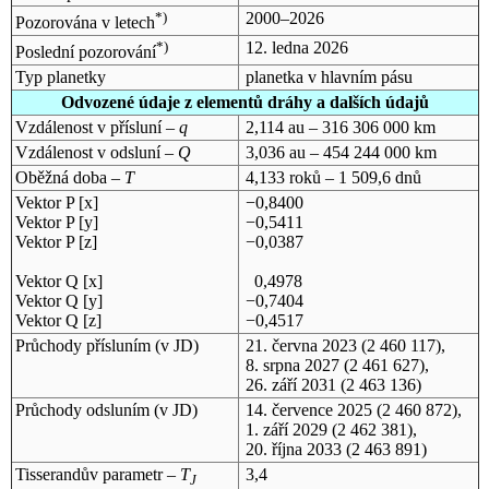
*)
2000–2026
Pozorována v letech
*)
12. ledna 2026
Poslední pozorování
Typ planetky
planetka v hlavním pásu
Odvozené údaje z elementů dráhy a dalších údajů
Vzdálenost v přísluní –
q
2,114 au – 316 306 000 km
Vzdálenost v odsluní –
Q
3,036 au – 454 244 000 km
Oběžná doba –
T
4,133 roků – 1 509,6 dnů
Vektor P [x]
−0,8400
Vektor P [y]
−0,5411
Vektor P [z]
−0,0387
Vektor Q [x]
0,4978
Vektor Q [y]
−0,7404
Vektor Q [z]
−0,4517
Průchody přísluním (v
JD
)
21. června 2023
(2 460 117),
8. srpna 2027
(2 461 627),
26. září 2031
(2 463 136)
Průchody odsluním (v
JD
)
14. července 2025
(2 460 872),
1. září 2029
(2 462 381),
20. října 2033
(2 463 891)
Tisserandův parametr –
T
3,4
J