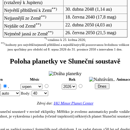
(vztažený k Jupiteru)
**)
30. dubna 2048
(1,14 au)
Největší přiblížení k Zemi
**)
18. června 2040
(17,8 mag)
Nejjasnější ze Země
**)
22. dubna 2050
(4,03 au)
Nejdále od Země
**)
26. června 2050
(21,5 mag)
Nejméně jasná ze Země
*)
vztaženo k 25. května 2026;
**)
hodnoty pro největší/nejmenší přiblížení a nejnižší/nejvyšší pozorovanou hvězdnou velikost
jsou spočítány pro období od 8. srpna 2026 do 31. prosince 2050 s intervalem 1 den.
Poloha planetky ve Sluneční soustavě
en
Měsíc
Rok
Animac
.
:
Body
:
Zdroj dat:
IAU Minor Planet Center
eční soustavě v rovině ekliptiky. Měřítko je zvoleno automaticky podle vzdálenost
not, je vykreslena i poloha (včetně trajektorií) některých planet Sluneční soustavy
, které se zadává pomocí formuláře pod obrázkem. Lze zadat datum ±50 let od dneš