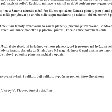
k (uživatelská volba). Rychlost animace je závislá na době potřebné pro vygenerová
itera a Saturna neustále mění. Pro Slunce (potažmo Zemi) a planety jsou platné p
 může pohybovat po zhruba stále stejné trajektorii po několik oběhů, nicméně při p
had efektivní teploty rovnovážného záření planetky, přičemž je uvažováno Bondov
záření od Slunce planetkou je plochou průřezu, kdežto emise povrchem koule.
e
H
označuje absolutní hvězdnou velikost planetky, což je pozorovaná hvězdná veli
i, kdy se jasnost planetky zvýší zhruba o 0,3 mag. Hodnota
G
není známa pro mnoho 
Je nulový, pokud se planetka nachází v opozici.
edukovaná hvězdná velikost. Její velikost vypočteme pomocí fázového zákona
(
α
) a
Φ
(
α
). Fázovou funkci vyjádříme
1
2