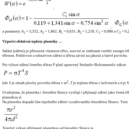
,
,
a parametry
A
= 3,332;
A
= 1,862;
B
= 0,631;
B
= 1,218;
C
= 0,986 a
C
= 0,
1
2
1
2
1
2
Výpočet efektivní teploty planetky …
Sálání (záření) je přirozená vlastnost těles, souvisí se změnami vnitřní energie 
tělesem. Pohltivost a odrazivost záření u tělesa závisí na jakosti a barvě povrch
Pro výkon záření černého tělesa
P
platí upravený Stefanův-Boltzmannův zákon
2
kde
S
je obsah plochy povrchu tělesa v m
,
T
je teplota tělesa v kelvinech a
σ
je S
Uvažujeme, že planetka i fotosféra Slunce vysílají i přijímají záření jako černá 
planetkou
d
.
Na planetku dopadá část tepelného záření vyzařovaného fotosférou Slunce. Tuto 
Tepelný výkon přijímaný planetkou od fotosféry Slunce je