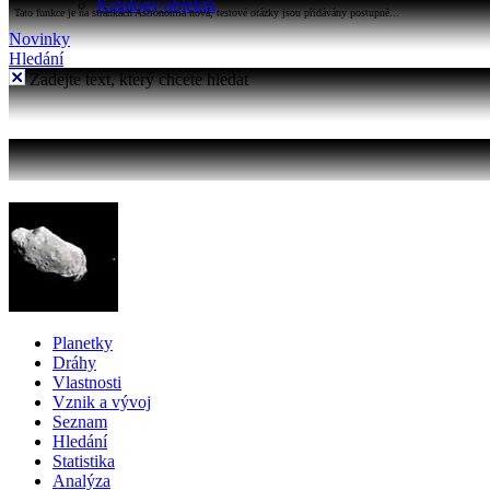
Katalogy objektů
Tato funkce je na stránkách Astronomia nová, testové otázky jsou přidávány postupně...
Novinky
Hledání
Zadejte text, který chcete hledat
Planetky
Dráhy
Vlastnosti
Vznik a vývoj
Seznam
Hledání
Statistika
Analýza