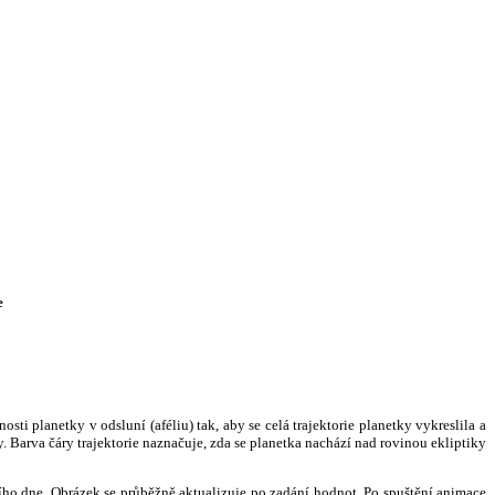
e
i planetky v odsluní (aféliu) tak, aby se celá trajektorie planetky vykreslila a
. Barva čáry trajektorie naznačuje, zda se planetka nachází nad rovinou ekliptiky
ního dne. Obrázek se průběžně aktualizuje po zadání hodnot. Po spuštění animace