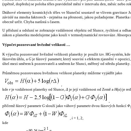
(zpětně, dopředu) se poloha těles pravidelně mění v intervalu den, měsíc nebo ro
Dráhové elementy kosmických těles ve Sluneční soustavě se vlivem gravitace Jup
závislé na mnoha faktorech - zejména na přesnosti, jakou požadujeme. Planetka se
obecně určit. Chyba narůstá s časem.
U přísluní a odsluní se zobrazuje vzdálenost objektu od Slunce, rychlost a od
zákon a planetku modelujeme jako kouli v termodynamické rovnováze. Absorpce 
Výpočet pozorované hvězdné velikosti …
K výpočtu pozorované hvězdné velikosti planetky je použit tzv. HG-systém, kd
fázovém úhlu, a
G
je fázový parametr, který souvisí s efektem zjasnění v opozic
úhel mezi směrem k pozorovateli a směrem ke Slunci, měřený od středu planetky. 
Průměrnou pozorovanou hvězdnou velikost planetky můžeme vyjádřit jako
,
kde
r
je vzdálenost planetky od Slunce,
Δ
je její vzdálenost od Země a
H
(
α
) je r
,
přičemž fázový parametr
G
slouží jako váhový parametr dvou fázových funkcí
Φ
,
i
= 1, 2,
kde