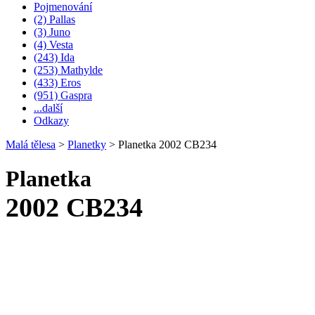
Pojmenování
(2) Pallas
(3) Juno
(4) Vesta
(243) Ida
(253) Mathylde
(433) Eros
(951) Gaspra
...další
Odkazy
Malá tělesa
>
Planetky
>
Planetka 2002 CB234
Planetka
2002 CB234