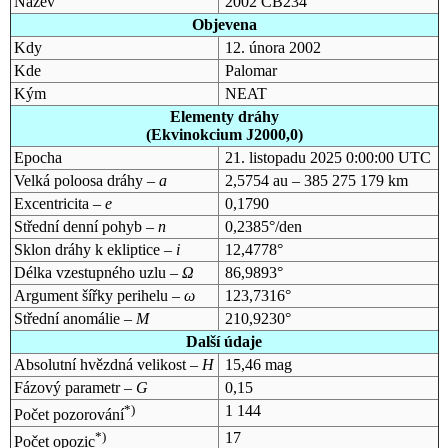
Název
2002 CB234
Objevena
Kdy
12. února 2002
Kde
Palomar
Kým
NEAT
Elementy dráhy
(Ekvinokcium J2000,0)
Epocha
21. listopadu 2025 0:00:00 UTC
Velká poloosa dráhy –
a
2,5754 au – 385 275 179 km
Excentricita –
e
0,1790
Střední denní pohyb –
n
0,2385°/den
Sklon dráhy k ekliptice –
i
12,4778°
Délka vzestupného uzlu –
Ω
86,9893°
Argument šířky perihelu –
ω
123,7316°
Střední anomálie –
M
210,9230°
Další údaje
Absolutní hvězdná velikost –
H
15,46 mag
Fázový parametr –
G
0,15
*)
1 144
Počet pozorování
*)
17
Počet opozic