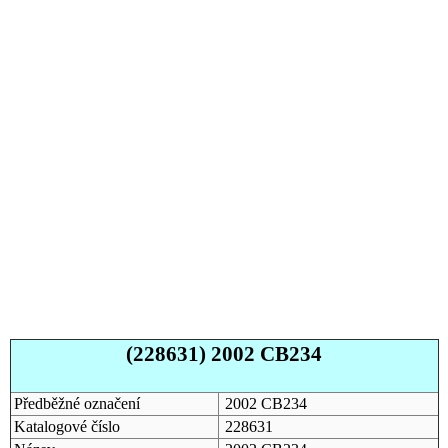
(228631) 2002 CB234
Předběžné označení
2002 CB234
Katalogové číslo
228631