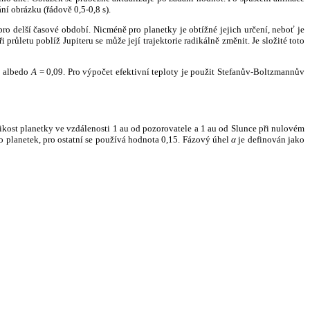
ní obrázku (řádově 0,5-0,8 s).
ro delší časové období. Nicméně pro planetky je obtížné jejich určení, neboť je
růletu poblíž Jupiteru se může její trajektorie radikálně změnit. Je složité toto
o albedo
A
= 0,09. Pro výpočet efektivní teploty je použit Stefanův-Boltzmannův
kost planetky ve vzdálenosti 1 au od pozorovatele a 1 au od Slunce při nulovém
planetek, pro ostatní se používá hodnota 0,15. Fázový úhel
α
je definován jako