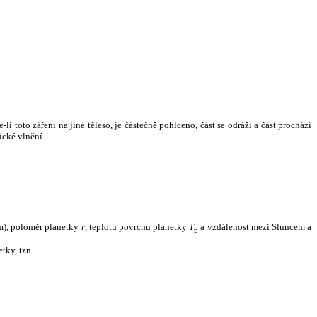
i toto záření na jiné těleso, je částečně pohlceno, část se odráží a část prochází
ické vlnění.
m), poloměr planetky
r
, teplotu povrchu planetky
T
a vzdálenost mezi Sluncem a
p
tky, tzn.