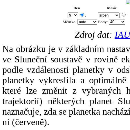
Den
Měsíc
.
Měřítko:
Body
:
Zdroj dat:
IAU
Na obrázku je v základním nastav
ve Sluneční soustavě v rovině ek
podle vzdálenosti planetky v odsl
planetky vykreslila a optimálně
které lze změnit z vybraných h
trajektorií) některých planet Sl
naznačuje, zda se planetka nacház
ní (červeně).