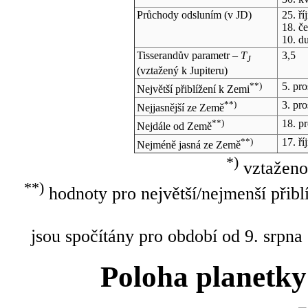
Průchody odsluním (v
JD
)
25. ř
18. č
10. d
Tisserandův parametr –
T
3,5
J
(vztažený k Jupiteru)
**)
5. pr
Největší přiblížení k Zemi
**)
3. pr
Nejjasnější ze Země
**)
18. p
Nejdále od Země
**)
17. ř
Nejméně jasná ze Země
*)
vztaženo
**)
hodnoty pro největší/nejmenší přibl
jsou spočítány pro období od 9. srpna
Poloha planetky