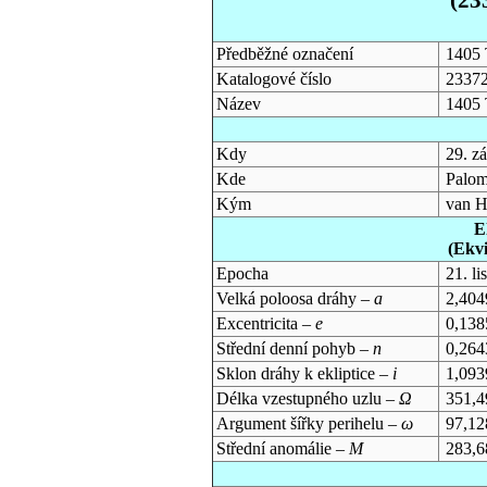
Předběžné označení
1405 
Katalogové číslo
2337
Název
1405 
Kdy
29. z
Kde
Palom
Kým
van H
E
(Ekv
Epocha
21. l
Velká poloosa dráhy –
a
2,404
Excentricita –
e
0,138
Střední denní pohyb –
n
0,264
Sklon dráhy k ekliptice –
i
1,093
Délka vzestupného uzlu –
Ω
351,4
Argument šířky perihelu –
ω
97,12
Střední anomálie –
M
283,6