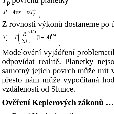
T
povrchu planetky
p
.
Z rovnosti výkonů dostaneme po 
.
Modelování vyjádření problemati
odpovídat realitě. Planetky nejso
samotný jejich povrch může mít v
přesto nám může vypočítaná hodn
vzdálenosti od Slunce.
Ověření Keplerových zákonů …