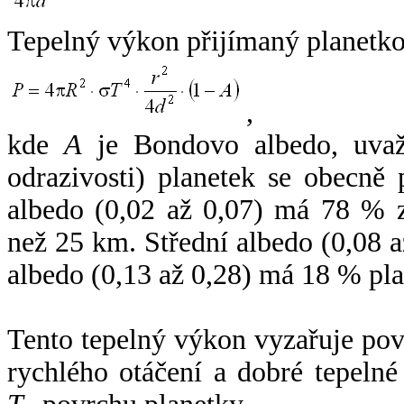
Tepelný výkon přijímaný planetko
,
kde
A
je Bondovo albedo, uvaž
odrazivosti) planetek se obecně
albedo (0,02 až 0,07) má 78 % z
než 25 km. Střední albedo (0,08 
albedo (0,13 až 0,28) má 18 % pla
Tento tepelný výkon vyzařuje po
rychlého otáčení a dobré tepelné