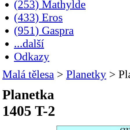
(253) Mathylde
(433) Eros
(951) Gaspra
...další
Odkazy
Malá tělesa
>
Planetky
>
Pl
Planetka
1405 T-2
(23