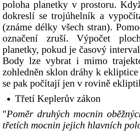
poloha planetky v prostoru. Kdy
dokreslí se trojúhelník a vypoč
(známe délky všech stran). Pomo
označení zruší. Výpočet ploch
planetky, pokud je časový interval
Body lze vybrat i mimo trajekto
zohledněn sklon dráhy k ekliptice
se pak počítají jen v rovině eklipti
Třetí Keplerův zákon
"
Poměr druhých mocnin oběžných
třetích mocnin jejich hlavních pol