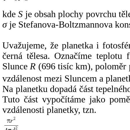
kde
S
je obsah plochy povrchu těl
σ
je Stefanova-Boltzmannova kons
Uvažujeme, že planetka i fotosfér
černá tělesa. Označíme teplotu 
Slunce
R
(696 tisíc km), poloměr
vzdálenost mezi Sluncem a plane
Na planetku dopadá část tepelnéh
Tuto část vypočítáme jako pomě
vzdálenosti planetky, tzn.