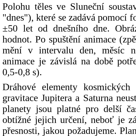
Polohu těles ve Sluneční sousta
"dnes"), které se zadává pomocí 
±50 let od dnešního dne. Obráz
hodnot. Po spuštění animace (zpě
mění v intervalu den, měsíc ne
animace je závislá na době potř
0,5-0,8 s).
Dráhové elementy kosmických t
gravitace Jupitera a Saturna neu
planety jsou platné pro delší č
obtížné jejich určení, neboť je 
přesnosti, jakou požadujeme. Pla