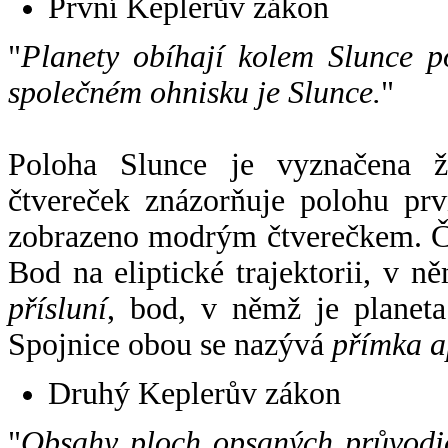
První Keplerův zákon
"
Planety obíhají kolem Slunce p
společném ohnisku je Slunce.
"
Poloha Slunce je vyznačena 
čtvereček znázorňuje polohu pr
zobrazeno modrým čtverečkem. Če
Bod na eliptické trajektorii, v n
přísluní
, bod, v němž je planet
Spojnice obou se nazývá
přímka a
Druhý Keplerův zákon
"
Obsahy ploch opsaných průvodič