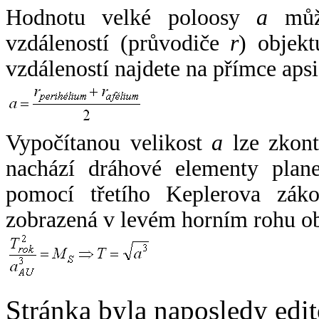
Hodnotu velké poloosy
a
může
vzdáleností (průvodiče
r
) objekt
vzdáleností najdete na přímce apsi
Vypočítanou velikost
a
lze zkont
nachází dráhové elementy plane
pomocí třetího Keplerova zák
zobrazená v levém horním rohu o
Stránka byla naposledy edi