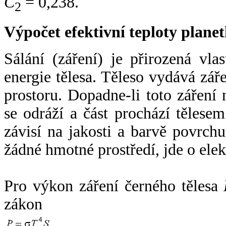
C
= 0,238.
2
Výpočet efektivní teploty plan
Sálání (záření) je přirozená vla
energie tělesa. Těleso vydává zá
prostoru. Dopadne-li toto záření n
se odráží a část prochází tělesem
závisí na jakosti a barvě povrch
žádné hmotné prostředí, jde o ele
Pro výkon záření černého tělesa
zákon