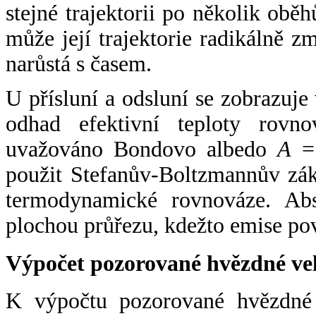
stejné trajektorii po několik oběh
může její trajektorie radikálně zm
narůstá s časem.
U přísluní a odsluní se zobrazuje
odhad efektivní teploty rovno
uvažováno Bondovo albedo
A
= 
použit Stefanův-Boltzmannův zák
termodynamické rovnováze. Abs
plochou průřezu, kdežto emise po
Výpočet pozorované hvězdné ve
K výpočtu pozorované hvězdné v