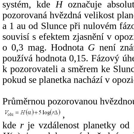
systém, kde
H
označuje absolut
pozorovaná hvězdná velikost plan
a 1 au od Slunce při nulovém fá
souvisí s efektem zjasnění v opoz
o 0,3 mag. Hodnota
G
není zná
používá hodnota 0,15. Fázový úh
k pozorovateli a směrem ke Slunc
pokud se planetka nachází v opozi
Průměrnou pozorovanou hvězdnou 
,
kde
r
je vzdálenost planetky od