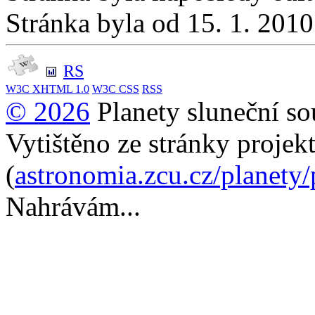
Stránka byla od 15. 1. 201
RS
W3C
XHTML 1.0
W3C
CSS
RSS
© 2026
Planety sluneční so
Vytištěno ze stránky projek
(
astronomia.zcu.cz/planety
Nahrávám...