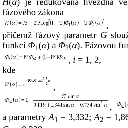
H
(
α
) je redukovaná hvězdná vel
fázového zákona
,
přičemž fázový parametr
G
slouž
funkcí
Φ
(
α
) a
Φ
(
α
). Fázovou fu
1
2
,
i
= 1, 2,
kde
,
,
a parametry
A
= 3,332;
A
= 1,8
1
2