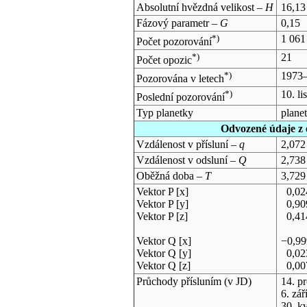
Absolutní hvězdná velikost –
H
16,13
Fázový parametr –
G
0,15
*)
1 061
Počet pozorování
*)
21
Počet opozic
*)
1973
Pozorována v letech
*)
10. l
Poslední pozorování
Typ planetky
plane
Odvozené údaje z 
Vzdálenost v přísluní –
q
2,072
Vzdálenost v odsluní –
Q
2,738
Oběžná doba –
T
3,729
Vektor P [x]
0,02
Vektor P [y]
0,90
Vektor P [z]
0,41
Vektor Q [x]
−0,9
Vektor Q [y]
0,02
Vektor Q [z]
0,00
Průchody přísluním (v
JD
)
14. p
6. zář
30. k