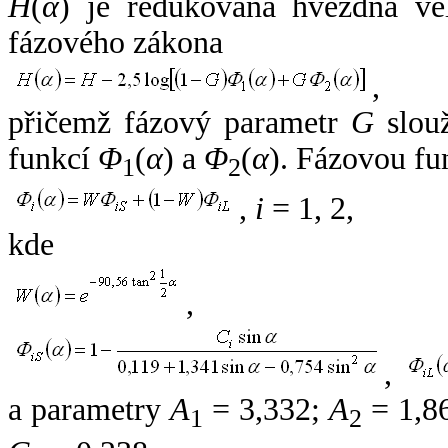
H
(
α
) je redukovaná hvězdná vel
fázového zákona
,
přičemž fázový parametr
G
slouž
funkcí
Φ
(
α
) a
Φ
(
α
). Fázovou fu
1
2
,
i
= 1, 2,
kde
,
,
a parametry
A
= 3,332;
A
= 1,8
1
2