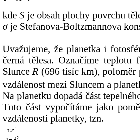
kde
S
je obsah plochy povrchu těl
σ
je Stefanova-Boltzmannova kons
Uvažujeme, že planetka i fotosfér
černá tělesa. Označíme teplotu 
Slunce
R
(696 tisíc km), poloměr
vzdálenost mezi Sluncem a plane
Na planetku dopadá část tepelnéh
Tuto část vypočítáme jako pomě
vzdálenosti planetky, tzn.