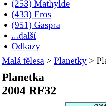
(253) Mathylde
(433) Eros
(951) Gaspra
...další
Odkazy
Malá tělesa
>
Planetky
>
Pl
Planetka
2004 RF32
(238