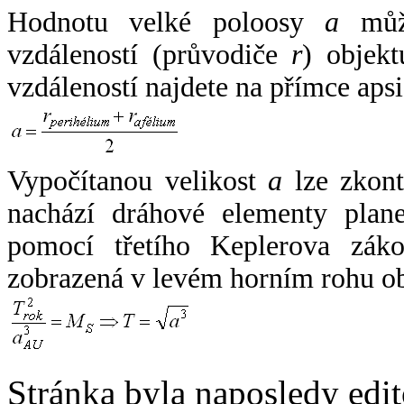
Hodnotu velké poloosy
a
může
vzdáleností (průvodiče
r
) objekt
vzdáleností najdete na přímce apsi
Vypočítanou velikost
a
lze zkont
nachází dráhové elementy plane
pomocí třetího Keplerova zák
zobrazená v levém horním rohu o
Stránka byla naposledy edi