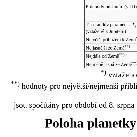
Průchody odsluním (v
JD
)
Tisserandův parametr –
T
J
(vztažený k Jupiteru)
Největší přiblížení k Zemi
**)
Nejjasnější ze Země
**)
Nejdále od Země
**
Nejméně jasná ze Země
*)
vztaženo
**)
hodnoty pro největší/nejmenší přibl
jsou spočítány pro období od 8. srpna
Poloha planetky