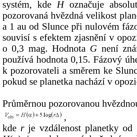
systém, kde
H
označuje absolut
pozorovaná hvězdná velikost plan
a 1 au od Slunce při nulovém fá
souvisí s efektem zjasnění v opoz
o 0,3 mag. Hodnota
G
není zná
používá hodnota 0,15. Fázový úh
k pozorovateli a směrem ke Slunc
pokud se planetka nachází v opozi
Průměrnou pozorovanou hvězdnou 
,
kde
r
je vzdálenost planetky od