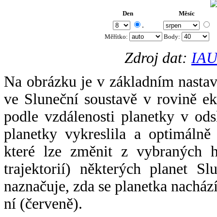
Den
Měsíc
.
Měřítko:
Body
:
Zdroj dat:
IAU
Na obrázku je v základním nastav
ve Sluneční soustavě v rovině ek
podle vzdálenosti planetky v odsl
planetky vykreslila a optimálně
které lze změnit z vybraných h
trajektorií) některých planet Sl
naznačuje, zda se planetka nacház
ní (červeně).