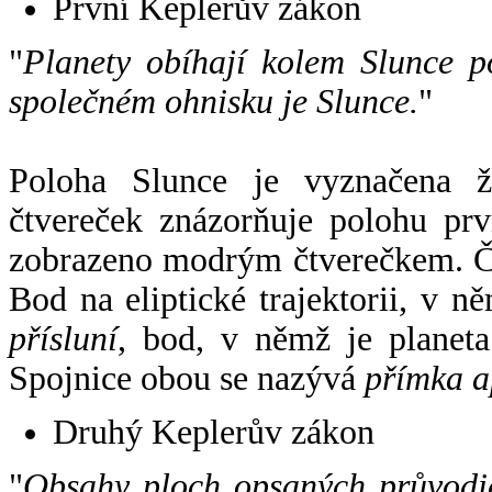
První Keplerův zákon
"
Planety obíhají kolem Slunce p
společném ohnisku je Slunce.
"
Poloha Slunce je vyznačena 
čtvereček znázorňuje polohu pr
zobrazeno modrým čtverečkem. Če
Bod na eliptické trajektorii, v n
přísluní
, bod, v němž je planet
Spojnice obou se nazývá
přímka a
Druhý Keplerův zákon
"
Obsahy ploch opsaných průvodič