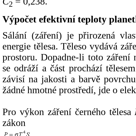
C
= 0,238.
2
Výpočet efektivní teploty plan
Sálání (záření) je přirozená vla
energie tělesa. Těleso vydává zá
prostoru. Dopadne-li toto záření n
se odráží a část prochází tělesem
závisí na jakosti a barvě povrch
žádné hmotné prostředí, jde o ele
Pro výkon záření černého tělesa
zákon