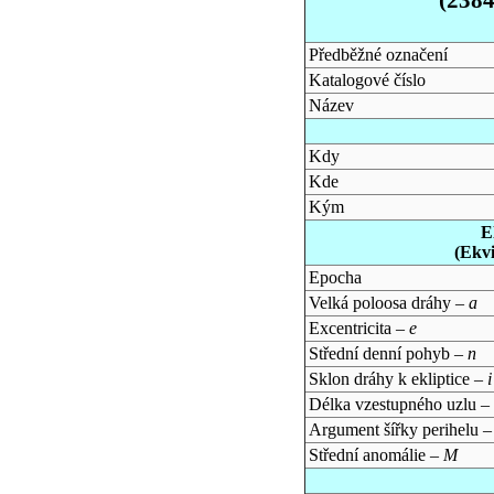
Předběžné označení
Katalogové číslo
Název
Kdy
Kde
Kým
E
(Ekv
Epocha
Velká poloosa dráhy –
a
Excentricita –
e
Střední denní pohyb –
n
Sklon dráhy k ekliptice –
i
Délka vzestupného uzlu –
Argument šířky perihelu 
Střední anomálie –
M