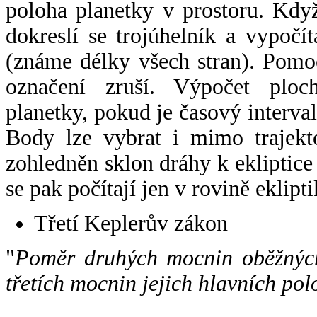
poloha planetky v prostoru. Kdy
dokreslí se trojúhelník a vypoč
(známe délky všech stran). Pomo
označení zruší. Výpočet ploch
planetky, pokud je časový interval
Body lze vybrat i mimo trajekto
zohledněn sklon dráhy k ekliptice
se pak počítají jen v rovině eklipti
Třetí Keplerův zákon
"
Poměr druhých mocnin oběžných
třetích mocnin jejich hlavních pol