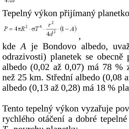
Tepelný výkon přijímaný planetko
,
kde
A
je Bondovo albedo, uvaž
odrazivosti) planetek se obecně
albedo (0,02 až 0,07) má 78 % z
než 25 km. Střední albedo (0,08 
albedo (0,13 až 0,28) má 18 % pla
Tento tepelný výkon vyzařuje po
rychlého otáčení a dobré tepelné