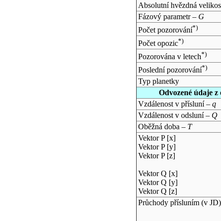
Absolutní hvězdná velikos
Fázový parametr –
G
*)
Počet pozorování
*)
Počet opozic
*)
Pozorována v letech
*)
Poslední pozorování
Typ planetky
Odvozené údaje z 
Vzdálenost v přísluní –
q
Vzdálenost v odsluní –
Q
Oběžná doba –
T
Vektor P [x]
Vektor P [y]
Vektor P [z]
Vektor Q [x]
Vektor Q [y]
Vektor Q [z]
Průchody přísluním (v
JD
)