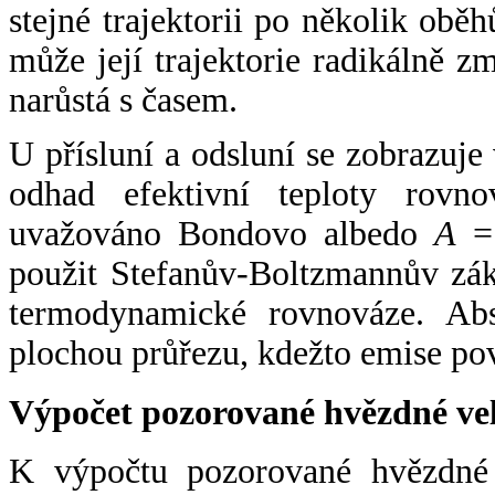
stejné trajektorii po několik oběh
může její trajektorie radikálně zm
narůstá s časem.
U přísluní a odsluní se zobrazuje
odhad efektivní teploty rovno
uvažováno Bondovo albedo
A
= 
použit Stefanův-Boltzmannův zák
termodynamické rovnováze. Abs
plochou průřezu, kdežto emise po
Výpočet pozorované hvězdné ve
K výpočtu pozorované hvězdné v