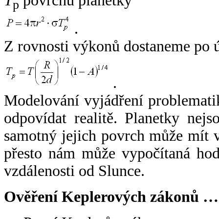
T
povrchu planetky
p
.
Z rovnosti výkonů dostaneme po 
.
Modelování vyjádření problemati
odpovídat realitě. Planetky nejso
samotný jejich povrch může mít v
přesto nám může vypočítaná hodn
vzdálenosti od Slunce.
Ověření Keplerových zákonů …