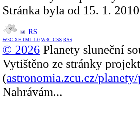
Stránka byla od 15. 1. 201
RS
W3C
XHTML 1.0
W3C
CSS
RSS
© 2026
Planety sluneční so
Vytištěno ze stránky projek
(
astronomia.zcu.cz/planety
Nahrávám...