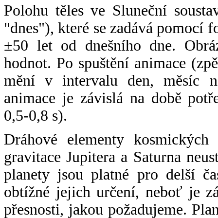
Polohu těles ve Sluneční sousta
"dnes"), které se zadává pomocí 
±50 let od dnešního dne. Obráz
hodnot. Po spuštění animace (zpě
mění v intervalu den, měsíc ne
animace je závislá na době potř
0,5-0,8 s).
Dráhové elementy kosmických t
gravitace Jupitera a Saturna neu
planety jsou platné pro delší č
obtížné jejich určení, neboť je 
přesnosti, jakou požadujeme. Pla