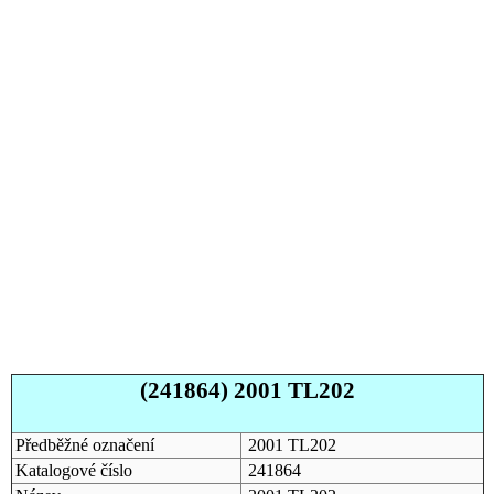
(241864) 2001 TL202
Předběžné označení
2001 TL202
Katalogové číslo
241864