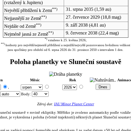
(vztažený k Jupiteru)
**)
31. srpna 2035
(1,59 au)
Největší přiblížení k Zemi
**)
27. července 2029
(18,8 mag)
Nejjasnější ze Země
**)
9. září 2038
(4,81 au)
Nejdále od Země
**)
9. července 2038
(22,4 mag)
Nejméně jasná ze Země
*)
vztaženo k 25. května 2026;
**)
hodnoty pro největší/nejmenší přiblížení a nejnižší/nejvyšší pozorovanou hvězdnou velikost
jsou spočítány pro období od 6. srpna 2026 do 31. prosince 2050 s intervalem 1 den.
Poloha planetky ve Sluneční soustavě
en
Měsíc
Rok
Animac
.
:
Body
:
Zdroj dat:
IAU Minor Planet Center
eční soustavě v rovině ekliptiky. Měřítko je zvoleno automaticky podle vzdálenost
not, je vykreslena i poloha (včetně trajektorií) některých planet Sluneční soustavy
, které se zadává pomocí formuláře pod obrázkem. Lze zadat datum ±50 let od dneš