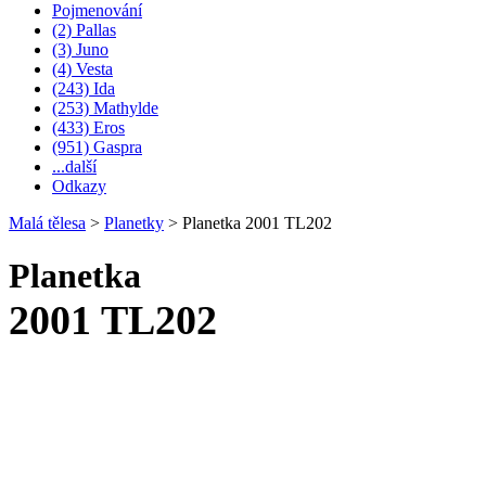
Pojmenování
(2) Pallas
(3) Juno
(4) Vesta
(243) Ida
(253) Mathylde
(433) Eros
(951) Gaspra
...další
Odkazy
Malá tělesa
>
Planetky
>
Planetka 2001 TL202
Planetka
2001 TL202