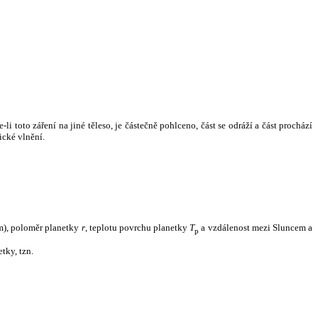
i toto záření na jiné těleso, je částečně pohlceno, část se odráží a část prochází
ické vlnění.
m), poloměr planetky
r
, teplotu povrchu planetky
T
a vzdálenost mezi Sluncem a
p
tky, tzn.