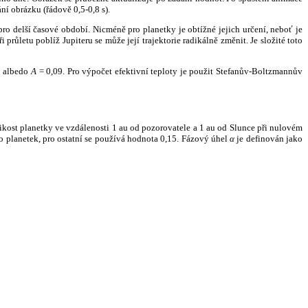
ní obrázku (řádově 0,5-0,8 s).
ro delší časové období. Nicméně pro planetky je obtížné jejich určení, neboť je
růletu poblíž Jupiteru se může její trajektorie radikálně změnit. Je složité toto
o albedo
A
= 0,09. Pro výpočet efektivní teploty je použit Stefanův-Boltzmannův
kost planetky ve vzdálenosti 1 au od pozorovatele a 1 au od Slunce při nulovém
planetek, pro ostatní se používá hodnota 0,15. Fázový úhel
α
je definován jako