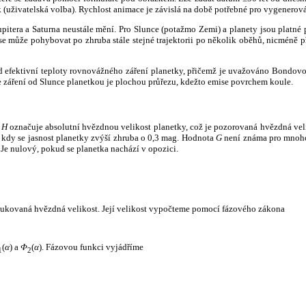
k (uživatelská volba). Rychlost animace je závislá na době potřebné pro vygenerová
itera a Saturna neustále mění. Pro Slunce (potažmo Zemi) a planety jsou platné p
 může pohybovat po zhruba stále stejné trajektorii po několik oběhů, nicméně při p
had efektivní teploty rovnovážného záření planetky, přičemž je uvažováno Bondov
záření od Slunce planetkou je plochou průřezu, kdežto emise povrchem koule.
e
H
označuje absolutní hvězdnou velikost planetky, což je pozorovaná hvězdná veli
i, kdy se jasnost planetky zvýší zhruba o 0,3 mag. Hodnota
G
není známa pro mnoho 
Je nulový, pokud se planetka nachází v opozici.
edukovaná hvězdná velikost. Její velikost vypočteme pomocí fázového zákona
(
α
) a
Φ
(
α
). Fázovou funkci vyjádříme
1
2