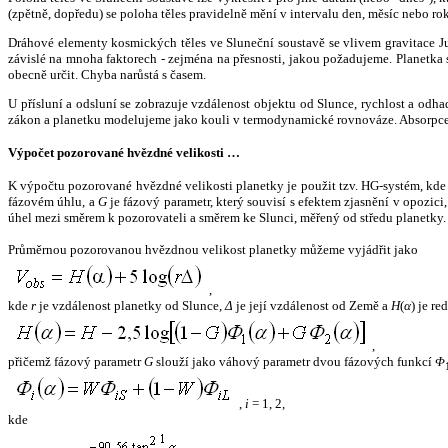
(zpětně, dopředu) se poloha těles pravidelně mění v intervalu den, měsíc nebo ro
Dráhové elementy kosmických těles ve Sluneční soustavě se vlivem gravitace Jup
závislé na mnoha faktorech - zejména na přesnosti, jakou požadujeme. Planetka se
obecně určit. Chyba narůstá s časem.
U přísluní a odsluní se zobrazuje vzdálenost objektu od Slunce, rychlost a od
zákon a planetku modelujeme jako kouli v termodynamické rovnováze. Absorpce 
Výpočet pozorované hvězdné velikosti …
K výpočtu pozorované hvězdné velikosti planetky je použit tzv. HG-systém, kd
fázovém úhlu, a
G
je fázový parametr, který souvisí s efektem zjasnění v opozic
úhel mezi směrem k pozorovateli a směrem ke Slunci, měřený od středu planetky. 
Průměrnou pozorovanou hvězdnou velikost planetky můžeme vyjádřit jako
,
kde
r
je vzdálenost planetky od Slunce,
Δ
je její vzdálenost od Země a
H
(
α
) je r
,
přičemž fázový parametr
G
slouží jako váhový parametr dvou fázových funkcí
Φ
,
i
= 1, 2,
kde