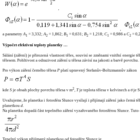
,
,
a parametry
A
= 3,332;
A
= 1,862;
B
= 0,631;
B
= 1,218;
C
= 0,986 a
C
= 0,
1
2
1
2
1
2
Výpočet efektivní teploty planetky …
Sálání (záření) je přirozená vlastnost těles, souvisí se změnami vnitřní energie 
tělesem. Pohltivost a odrazivost záření u tělesa závisí na jakosti a barvě povrch
Pro výkon záření černého tělesa
P
platí upravený Stefanův-Boltzmannův zákon
2
kde
S
je obsah plochy povrchu tělesa v m
,
T
je teplota tělesa v kelvinech a
σ
je S
Uvažujeme, že planetka i fotosféra Slunce vysílají i přijímají záření jako černá 
planetkou
d
.
Na planetku dopadá část tepelného záření vyzařovaného fotosférou Slunce. Tuto 
Tepelný výkon přijímaný planetkou od fotosféry Slunce je