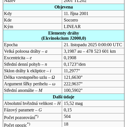
Název
2001 TL202
Objevena
Kdy
11. října 2001
Kde
Socorro
Kým
LINEAR
Elementy dráhy
(Ekvinokcium J2000,0)
Epocha
21. listopadu 2025 0:00:00 UTC
Velká poloosa dráhy –
a
3,1987 au – 478 523 601 km
Excentricita –
e
0,1908
Střední denní pohyb –
n
0,1723°/den
Sklon dráhy k ekliptice –
i
11,2977°
Délka vzestupného uzlu –
Ω
121,6630°
Argument šířky perihelu –
ω
222,9637°
Střední anomálie –
M
100,5902°
Další údaje
Absolutní hvězdná velikost –
H
15,52 mag
Fázový parametr –
G
0,15
*)
504
Počet pozorování
*)
18
Počet opozic