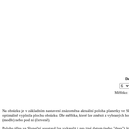
D
Měřítko
Na obrázku je v základním nastavení znázorněna aktuální poloha planetky ve Slun
optimálně vyplnila plochu obrázku. Dle měřítka, které lze změnit z vybraných hod
(modře) nebo pod ní (červeně).
Polohu těles ve Sluneční soustavě lze vykreslit i pro jiné datum (nebo "dnes")