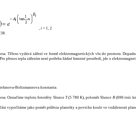
,
i
= 1, 2
238.
tělesa. Těleso vydává záření ve formě elektromagnetických vln do prostoru. Dopadne-l
u. Pro přenos tepla zářením není potřeba žádné hmotné prostředí, jde o elektromagnet
tefanova-Boltzmannova konstanta.
tělesa. Označíme teplotu fotosféry Slunce
T
(5 780 K), poloměr Slunce
R
(696 tisíc k
část vypočítáme jako poměr průřezu planetky a povrchu koule ve vzdálenosti plane