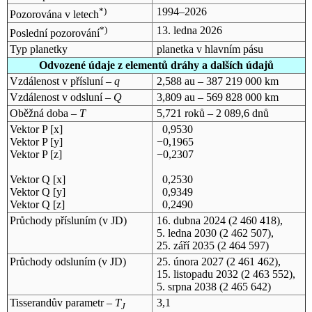
*)
1994–2026
Pozorována v letech
*)
13. ledna 2026
Poslední pozorování
Typ planetky
planetka v hlavním pásu
Odvozené údaje z elementů dráhy a dalších údajů
Vzdálenost v přísluní –
q
2,588 au – 387 219 000 km
Vzdálenost v odsluní –
Q
3,809 au – 569 828 000 km
Oběžná doba –
T
5,721 roků – 2 089,6 dnů
Vektor P [x]
0,9530
Vektor P [y]
−0,1965
Vektor P [z]
−0,2307
Vektor Q [x]
0,2530
Vektor Q [y]
0,9349
Vektor Q [z]
0,2490
Průchody přísluním (v
JD
)
16. dubna 2024
(2 460 418),
5. ledna 2030
(2 462 507),
25. září 2035
(2 464 597)
Průchody odsluním (v
JD
)
25. února 2027
(2 461 462),
15. listopadu 2032
(2 463 552),
5. srpna 2038
(2 465 642)
Tisserandův parametr –
T
3,1
J