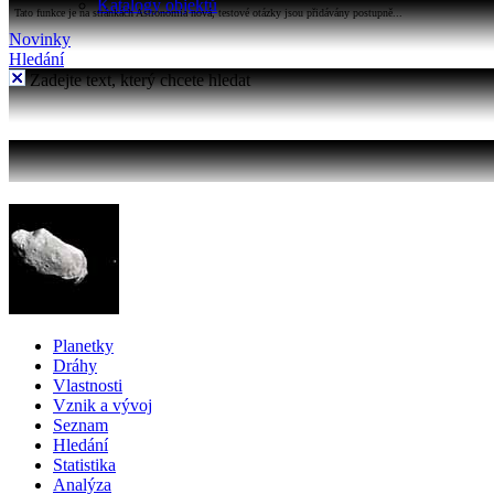
Katalogy objektů
Tato funkce je na stránkách Astronomia nová, testové otázky jsou přidávány postupně...
Novinky
Hledání
Zadejte text, který chcete hledat
Planetky
Dráhy
Vlastnosti
Vznik a vývoj
Seznam
Hledání
Statistika
Analýza