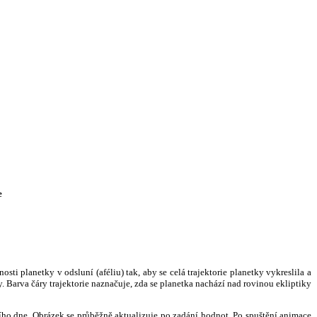
e
i planetky v odsluní (aféliu) tak, aby se celá trajektorie planetky vykreslila a
. Barva čáry trajektorie naznačuje, zda se planetka nachází nad rovinou ekliptiky
ního dne. Obrázek se průběžně aktualizuje po zadání hodnot. Po spuštění animace