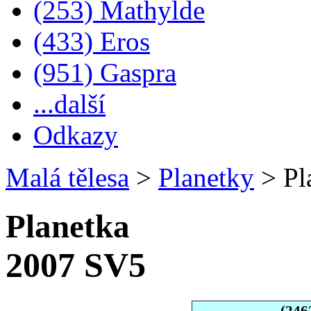
(253) Mathylde
(433) Eros
(951) Gaspra
...další
Odkazy
Malá tělesa
>
Planetky
>
Pl
Planetka
2007 SV5
(246