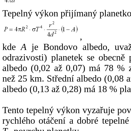
Tepelný výkon přijímaný planetko
,
kde
A
je Bondovo albedo, uvaž
odrazivosti) planetek se obecně
albedo (0,02 až 0,07) má 78 % z
než 25 km. Střední albedo (0,08 
albedo (0,13 až 0,28) má 18 % pla
Tento tepelný výkon vyzařuje po
rychlého otáčení a dobré tepelné