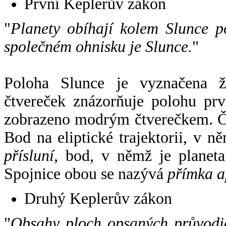
První Keplerův zákon
"
Planety obíhají kolem Slunce p
společném ohnisku je Slunce.
"
Poloha Slunce je vyznačena 
čtvereček znázorňuje polohu pr
zobrazeno modrým čtverečkem. Če
Bod na eliptické trajektorii, v n
přísluní
, bod, v němž je planet
Spojnice obou se nazývá
přímka a
Druhý Keplerův zákon
"
Obsahy ploch opsaných průvodič