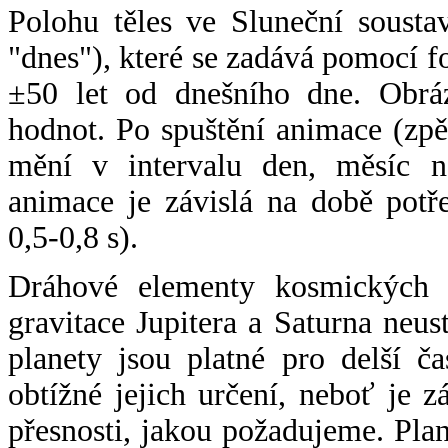
Polohu těles ve Sluneční sousta
"dnes"), které se zadává pomocí 
±50 let od dnešního dne. Obráz
hodnot. Po spuštění animace (zpě
mění v intervalu den, měsíc ne
animace je závislá na době potř
0,5-0,8 s).
Dráhové elementy kosmických t
gravitace Jupitera a Saturna neu
planety jsou platné pro delší č
obtížné jejich určení, neboť je 
přesnosti, jakou požadujeme. Pla