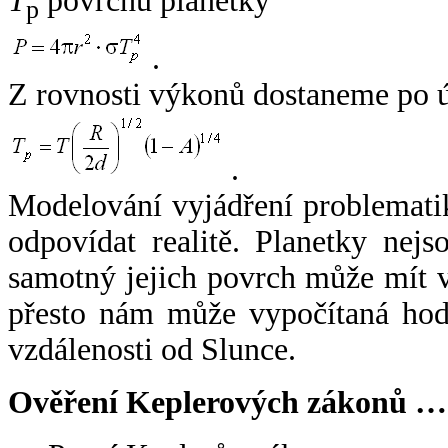
T
povrchu planetky
p
.
Z rovnosti výkonů dostaneme po 
.
Modelování vyjádření problemati
odpovídat realitě. Planetky nejso
samotný jejich povrch může mít v
přesto nám může vypočítaná hodn
vzdálenosti od Slunce.
Ověření Keplerových zákonů …