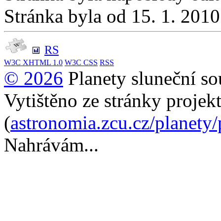
Stránka byla od 15. 1. 201
RS
W3C
XHTML 1.0
W3C
CSS
RSS
© 2026
Planety sluneční so
Vytištěno ze stránky projek
(
astronomia.zcu.cz/planety
Nahrávám...