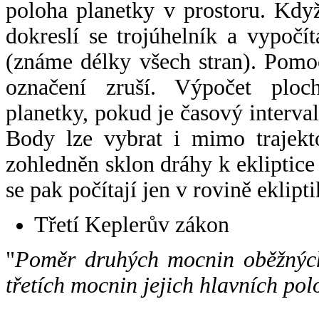
poloha planetky v prostoru. Kdy
dokreslí se trojúhelník a vypoč
(známe délky všech stran). Pomo
označení zruší. Výpočet ploch
planetky, pokud je časový interval
Body lze vybrat i mimo trajekto
zohledněn sklon dráhy k ekliptice
se pak počítají jen v rovině eklipti
Třetí Keplerův zákon
"
Poměr druhých mocnin oběžných
třetích mocnin jejich hlavních pol