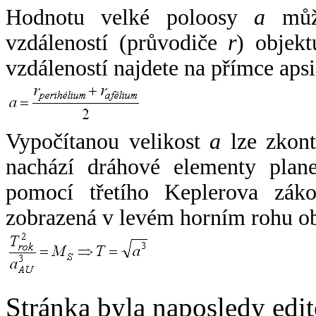
Hodnotu velké poloosy
a
může
vzdáleností (průvodiče
r
) objekt
vzdáleností najdete na přímce apsi
Vypočítanou velikost
a
lze zkont
nachází dráhové elementy plane
pomocí třetího Keplerova zák
zobrazená v levém horním rohu o
Stránka byla naposledy edi