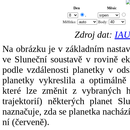
Den
Měsíc
.
Měřítko:
Body
:
Zdroj dat:
IAU
Na obrázku je v základním nastav
ve Sluneční soustavě v rovině ek
podle vzdálenosti planetky v odsl
planetky vykreslila a optimálně
které lze změnit z vybraných h
trajektorií) některých planet Sl
naznačuje, zda se planetka nacház
ní (červeně).