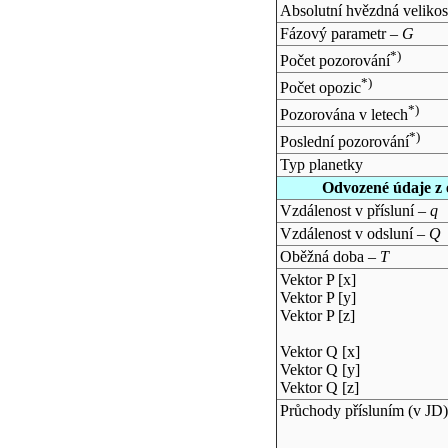
Absolutní hvězdná velikos
Fázový parametr –
G
*)
Počet pozorování
*)
Počet opozic
*)
Pozorována v letech
*)
Poslední pozorování
Typ planetky
Odvozené údaje z 
Vzdálenost v přísluní –
q
Vzdálenost v odsluní –
Q
Oběžná doba –
T
Vektor P [x]
Vektor P [y]
Vektor P [z]
Vektor Q [x]
Vektor Q [y]
Vektor Q [z]
Průchody přísluním (v
JD
)