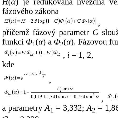
H
(
α
) je redukovaná hvězdná vel
fázového zákona
,
přičemž fázový parametr
G
slouž
funkcí
Φ
(
α
) a
Φ
(
α
). Fázovou fu
1
2
,
i
= 1, 2,
kde
,
,
a parametry
A
= 3,332;
A
= 1,8
1
2