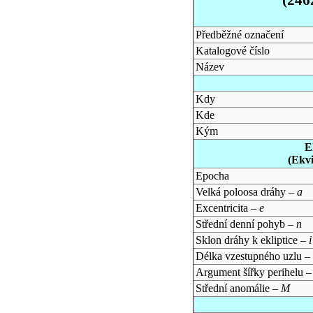
Předběžné označení
Katalogové číslo
Název
Kdy
Kde
Kým
E
(Ekv
Epocha
Velká poloosa dráhy –
a
Excentricita –
e
Střední denní pohyb –
n
Sklon dráhy k ekliptice –
i
Délka vzestupného uzlu –
Argument šířky perihelu 
Střední anomálie –
M