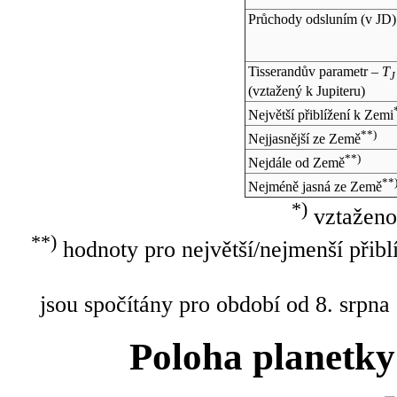
Průchody odsluním (v
JD
)
Tisserandův parametr –
T
J
(vztažený k Jupiteru)
Největší přiblížení k Zemi
**)
Nejjasnější ze Země
**)
Nejdále od Země
**
Nejméně jasná ze Země
*)
vztaženo
**)
hodnoty pro největší/nejmenší přibl
jsou spočítány pro období od 8. srpna
Poloha planetky