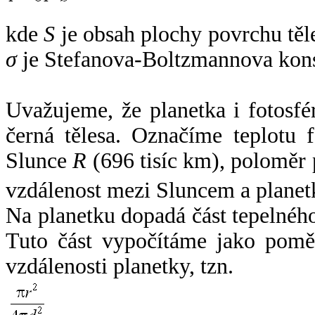
kde
S
je obsah plochy povrchu těl
σ
je Stefanova-Boltzmannova kons
Uvažujeme, že planetka i fotosfér
černá tělesa. Označíme teplotu 
Slunce
R
(696 tisíc km), poloměr
vzdálenost mezi Sluncem a plane
Na planetku dopadá část tepelnéh
Tuto část vypočítáme jako pomě
vzdálenosti planetky, tzn.