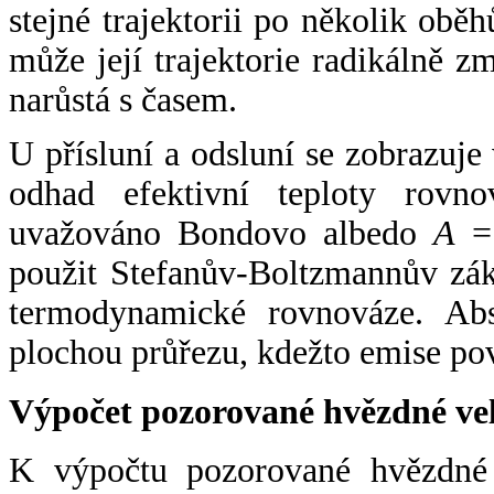
stejné trajektorii po několik oběh
může její trajektorie radikálně zm
narůstá s časem.
U přísluní a odsluní se zobrazuje
odhad efektivní teploty rovno
uvažováno Bondovo albedo
A
= 
použit Stefanův-Boltzmannův zák
termodynamické rovnováze. Abs
plochou průřezu, kdežto emise po
Výpočet pozorované hvězdné ve
K výpočtu pozorované hvězdné v