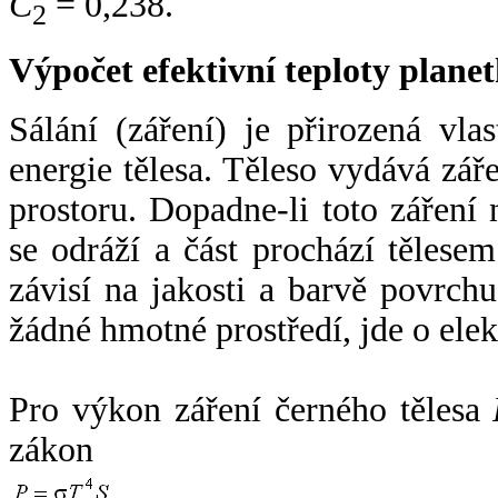
C
= 0,238.
2
Výpočet efektivní teploty plan
Sálání (záření) je přirozená vla
energie tělesa. Těleso vydává zá
prostoru. Dopadne-li toto záření n
se odráží a část prochází tělesem
závisí na jakosti a barvě povrch
žádné hmotné prostředí, jde o ele
Pro výkon záření černého tělesa
zákon