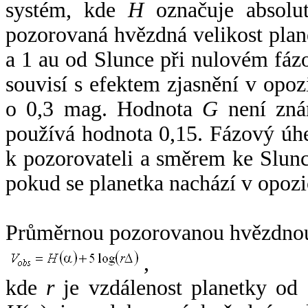
systém, kde
H
označuje absolut
pozorovaná hvězdná velikost plan
a 1 au od Slunce při nulovém fá
souvisí s efektem zjasnění v opoz
o 0,3 mag. Hodnota
G
není zná
používá hodnota 0,15. Fázový úh
k pozorovateli a směrem ke Slunc
pokud se planetka nachází v opozi
Průměrnou pozorovanou hvězdnou 
,
kde
r
je vzdálenost planetky od