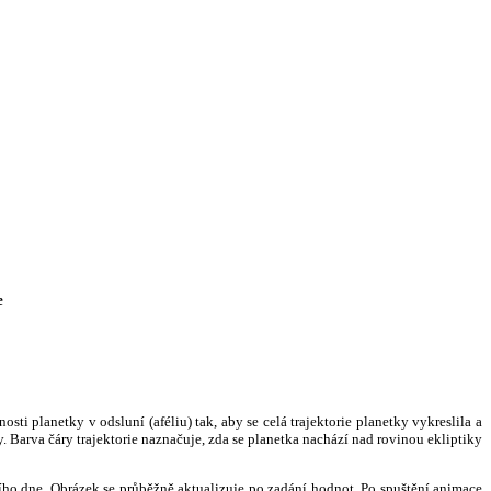
e
i planetky v odsluní (aféliu) tak, aby se celá trajektorie planetky vykreslila a
. Barva čáry trajektorie naznačuje, zda se planetka nachází nad rovinou ekliptiky
ního dne. Obrázek se průběžně aktualizuje po zadání hodnot. Po spuštění animace