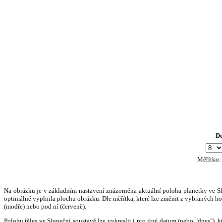
D
Měřítko
Na obrázku je v základním nastavení znázorněna aktuální poloha planetky ve Slun
optimálně vyplnila plochu obrázku. Dle měřítka, které lze změnit z vybraných hod
(modře) nebo pod ní (červeně).
Polohu těles ve Sluneční soustavě lze vykreslit i pro jiné datum (nebo "dnes")