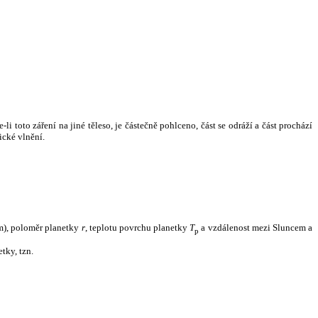
i toto záření na jiné těleso, je částečně pohlceno, část se odráží a část prochází
ické vlnění.
m), poloměr planetky
r
, teplotu povrchu planetky
T
a vzdálenost mezi Sluncem a
p
tky, tzn.