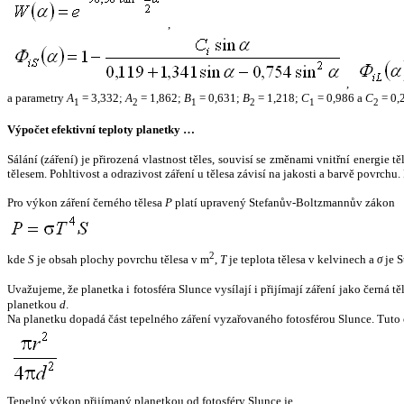
,
,
a parametry
A
= 3,332;
A
= 1,862;
B
= 0,631;
B
= 1,218;
C
= 0,986 a
C
= 0,
1
2
1
2
1
2
Výpočet efektivní teploty planetky …
Sálání (záření) je přirozená vlastnost těles, souvisí se změnami vnitřní energie 
tělesem. Pohltivost a odrazivost záření u tělesa závisí na jakosti a barvě povrch
Pro výkon záření černého tělesa
P
platí upravený Stefanův-Boltzmannův zákon
2
kde
S
je obsah plochy povrchu tělesa v m
,
T
je teplota tělesa v kelvinech a
σ
je S
Uvažujeme, že planetka i fotosféra Slunce vysílají i přijímají záření jako černá 
planetkou
d
.
Na planetku dopadá část tepelného záření vyzařovaného fotosférou Slunce. Tuto 
Tepelný výkon přijímaný planetkou od fotosféry Slunce je