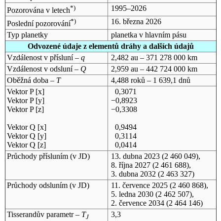
*)
1995–2026
Pozorována v letech
*)
16. března 2026
Poslední pozorování
Typ planetky
planetka v hlavním pásu
Odvozené údaje z elementů dráhy a dalších údajů
Vzdálenost v přísluní –
q
2,482 au – 371 278 000 km
Vzdálenost v odsluní –
Q
2,959 au – 442 724 000 km
Oběžná doba –
T
4,488 roků – 1 639,1 dnů
Vektor P [x]
0,3071
Vektor P [y]
−0,8923
Vektor P [z]
−0,3308
Vektor Q [x]
0,9494
Vektor Q [y]
0,3114
Vektor Q [z]
0,0414
Průchody přísluním (v
JD
)
13. dubna 2023
(2 460 049),
8. října 2027
(2 461 688),
3. dubna 2032
(2 463 327)
Průchody odsluním (v
JD
)
11. července 2025
(2 460 868),
5. ledna 2030
(2 462 507),
2. července 2034
(2 464 146)
Tisserandův parametr –
T
3,3
J