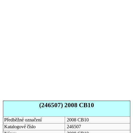
(246507) 2008 CB10
Předběžné označení
2008 CB10
Katalogové číslo
246507