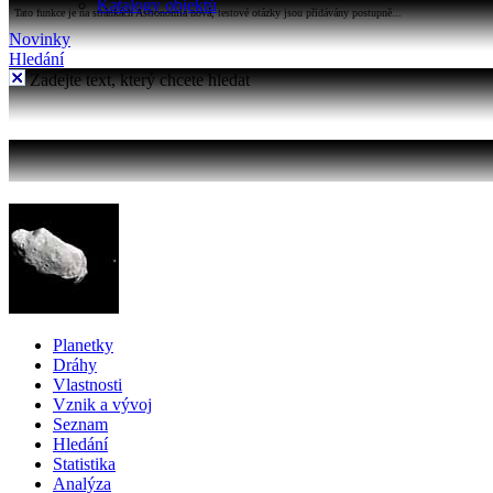
Katalogy objektů
Tato funkce je na stránkách Astronomia nová, testové otázky jsou přidávány postupně...
Novinky
Hledání
Zadejte text, který chcete hledat
Planetky
Dráhy
Vlastnosti
Vznik a vývoj
Seznam
Hledání
Statistika
Analýza