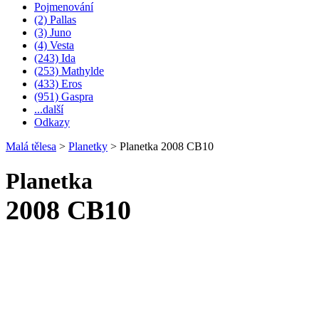
Pojmenování
(2) Pallas
(3) Juno
(4) Vesta
(243) Ida
(253) Mathylde
(433) Eros
(951) Gaspra
...další
Odkazy
Malá tělesa
>
Planetky
>
Planetka 2008 CB10
Planetka
2008 CB10