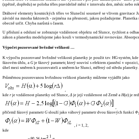
(zpětně, dopředu) se poloha těles pravidelně mění v intervalu den, měsíc nebo ro
Dráhové elementy kosmických těles ve Sluneční soustavě se vlivem gravitace Jup
závislé na mnoha faktorech - zejména na přesnosti, jakou požadujeme. Planetka se
obecně určit. Chyba narůstá s časem.
U přísluní a odsluní se zobrazuje vzdálenost objektu od Slunce, rychlost a od
zákon a planetku modelujeme jako kouli v termodynamické rovnováze. Absorpce 
Výpočet pozorované hvězdné velikosti …
K výpočtu pozorované hvězdné velikosti planetky je použit tzv. HG-systém, kd
fázovém úhlu, a
G
je fázový parametr, který souvisí s efektem zjasnění v opozic
úhel mezi směrem k pozorovateli a směrem ke Slunci, měřený od středu planetky. 
Průměrnou pozorovanou hvězdnou velikost planetky můžeme vyjádřit jako
,
kde
r
je vzdálenost planetky od Slunce,
Δ
je její vzdálenost od Země a
H
(
α
) je r
,
přičemž fázový parametr
G
slouží jako váhový parametr dvou fázových funkcí
Φ
,
i
= 1, 2,
kde