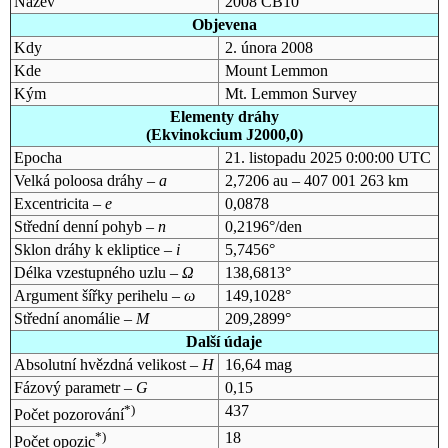
Název
2008 CB10
Objevena
Kdy
2. února 2008
Kde
Mount Lemmon
Kým
Mt. Lemmon Survey
Elementy dráhy
(Ekvinokcium J2000,0)
Epocha
21. listopadu 2025 0:00:00 UTC
Velká poloosa dráhy –
a
2,7206 au – 407 001 263 km
Excentricita –
e
0,0878
Střední denní pohyb –
n
0,2196°/den
Sklon dráhy k ekliptice –
i
5,7456°
Délka vzestupného uzlu –
Ω
138,6813°
Argument šířky perihelu –
ω
149,1028°
Střední anomálie –
M
209,2899°
Další údaje
Absolutní hvězdná velikost –
H
16,64 mag
Fázový parametr –
G
0,15
*)
437
Počet pozorování
*)
18
Počet opozic