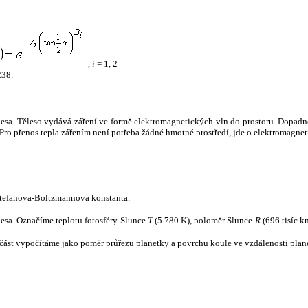
,
i
= 1, 2
238.
tělesa. Těleso vydává záření ve formě elektromagnetických vln do prostoru. Dopadne-l
u. Pro přenos tepla zářením není potřeba žádné hmotné prostředí, jde o elektromagnet
tefanova-Boltzmannova konstanta.
tělesa. Označíme teplotu fotosféry Slunce
T
(5 780 K), poloměr Slunce
R
(696 tisíc k
část vypočítáme jako poměr průřezu planetky a povrchu koule ve vzdálenosti plane