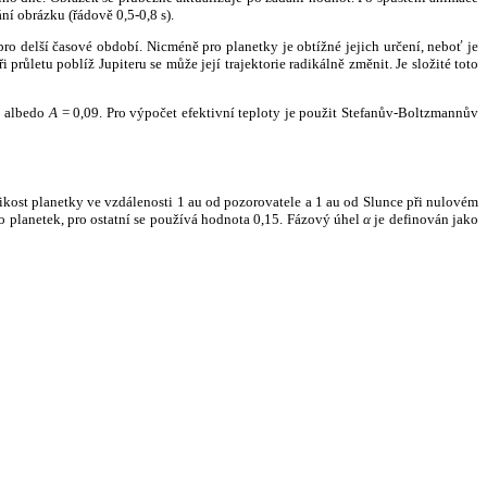
ní obrázku (řádově 0,5-0,8 s).
ro delší časové období. Nicméně pro planetky je obtížné jejich určení, neboť je
růletu poblíž Jupiteru se může její trajektorie radikálně změnit. Je složité toto
o albedo
A
= 0,09. Pro výpočet efektivní teploty je použit Stefanův-Boltzmannův
kost planetky ve vzdálenosti 1 au od pozorovatele a 1 au od Slunce při nulovém
planetek, pro ostatní se používá hodnota 0,15. Fázový úhel
α
je definován jako