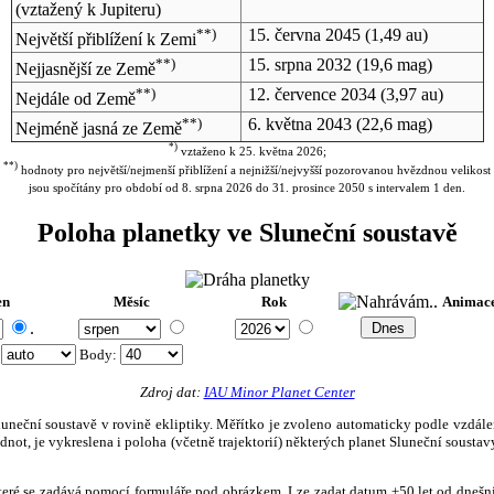
(vztažený k Jupiteru)
**)
15. června 2045
(1,49 au)
Největší přiblížení k Zemi
**)
15. srpna 2032
(19,6 mag)
Nejjasnější ze Země
**)
12. července 2034
(3,97 au)
Nejdále od Země
**)
6. května 2043
(22,6 mag)
Nejméně jasná ze Země
*)
vztaženo k 25. května 2026;
**)
hodnoty pro největší/nejmenší přiblížení a nejnižší/nejvyšší pozorovanou hvězdnou velikost
jsou spočítány pro období od 8. srpna 2026 do 31. prosince 2050 s intervalem 1 den.
Poloha planetky ve Sluneční soustavě
en
Měsíc
Rok
Animac
.
:
Body
:
Zdroj dat:
IAU Minor Planet Center
eční soustavě v rovině ekliptiky. Měřítko je zvoleno automaticky podle vzdálenost
not, je vykreslena i poloha (včetně trajektorií) některých planet Sluneční soustavy
, které se zadává pomocí formuláře pod obrázkem. Lze zadat datum ±50 let od dneš