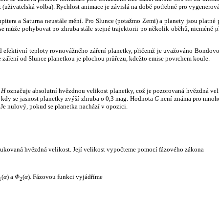
k (uživatelská volba). Rychlost animace je závislá na době potřebné pro vygenerová
itera a Saturna neustále mění. Pro Slunce (potažmo Zemi) a planety jsou platné p
 může pohybovat po zhruba stále stejné trajektorii po několik oběhů, nicméně při p
had efektivní teploty rovnovážného záření planetky, přičemž je uvažováno Bondov
záření od Slunce planetkou je plochou průřezu, kdežto emise povrchem koule.
e
H
označuje absolutní hvězdnou velikost planetky, což je pozorovaná hvězdná veli
i, kdy se jasnost planetky zvýší zhruba o 0,3 mag. Hodnota
G
není známa pro mnoho 
Je nulový, pokud se planetka nachází v opozici.
edukovaná hvězdná velikost. Její velikost vypočteme pomocí fázového zákona
(
α
) a
Φ
(
α
). Fázovou funkci vyjádříme
1
2