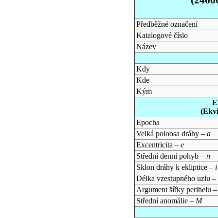
Předběžné označení
Katalogové číslo
Název
Kdy
Kde
Kým
E
(Ekv
Epocha
Velká poloosa dráhy –
a
Excentricita –
e
Střední denní pohyb –
n
Sklon dráhy k ekliptice –
i
Délka vzestupného uzlu –
Argument šířky perihelu 
Střední anomálie –
M