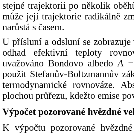
stejné trajektorii po několik oběh
může její trajektorie radikálně zm
narůstá s časem.
U přísluní a odsluní se zobrazuje
odhad efektivní teploty rovno
uvažováno Bondovo albedo
A
= 
použit Stefanův-Boltzmannův zák
termodynamické rovnováze. Abs
plochou průřezu, kdežto emise po
Výpočet pozorované hvězdné ve
K výpočtu pozorované hvězdné v