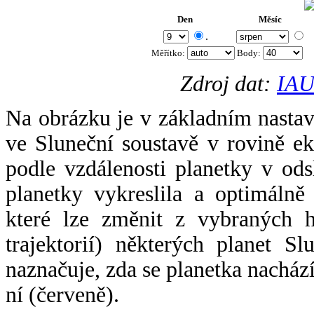
Den
Měsíc
.
Měřítko:
Body
:
Zdroj dat:
IAU
Na obrázku je v základním nastav
ve Sluneční soustavě v rovině ek
podle vzdálenosti planetky v odsl
planetky vykreslila a optimálně
které lze změnit z vybraných h
trajektorií) některých planet Sl
naznačuje, zda se planetka nacház
ní (červeně).