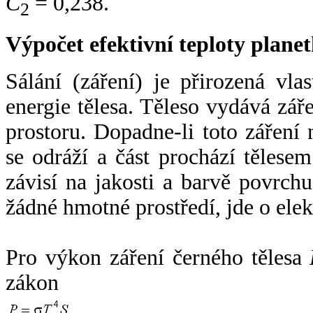
C
= 0,238.
2
Výpočet efektivní teploty plan
Sálání (záření) je přirozená vla
energie tělesa. Těleso vydává zá
prostoru. Dopadne-li toto záření n
se odráží a část prochází tělesem
závisí na jakosti a barvě povrch
žádné hmotné prostředí, jde o ele
Pro výkon záření černého tělesa
zákon