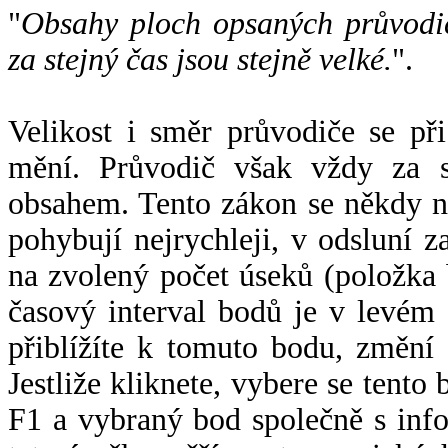
"
Obsahy ploch opsaných průvodič
za stejný čas jsou stejně velké.
".
Velikost i směr průvodiče se při
mění. Průvodič však vždy za s
obsahem. Tento zákon se někdy 
pohybují nejrychleji, v odsluní z
na zvolený počet úseků (položka 
časový interval bodů je v levém
přiblížíte k tomuto bodu, změní
Jestliže kliknete, vybere se tento
F1 a vybraný bod společně s info