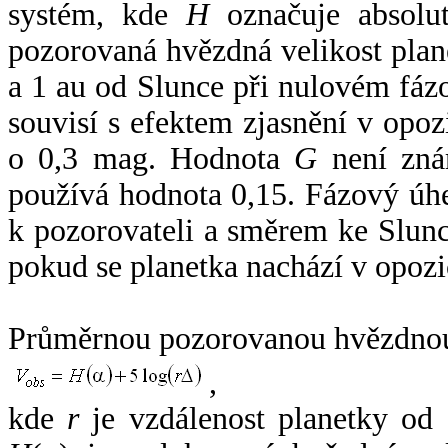
systém, kde
H
označuje absolut
pozorovaná hvězdná velikost plan
a 1 au od Slunce při nulovém fá
souvisí s efektem zjasnění v opoz
o 0,3 mag. Hodnota
G
není zná
používá hodnota 0,15. Fázový úh
k pozorovateli a směrem ke Slunc
pokud se planetka nachází v opozi
Průměrnou pozorovanou hvězdnou 
,
kde
r
je vzdálenost planetky od