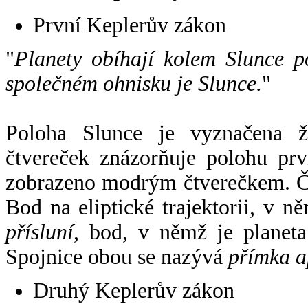
První Keplerův zákon
"
Planety obíhají kolem Slunce p
společném ohnisku je Slunce.
"
Poloha Slunce je vyznačena 
čtvereček znázorňuje polohu pr
zobrazeno modrým čtverečkem. Če
Bod na eliptické trajektorii, v n
přísluní
, bod, v němž je planet
Spojnice obou se nazývá
přímka a
Druhý Keplerův zákon