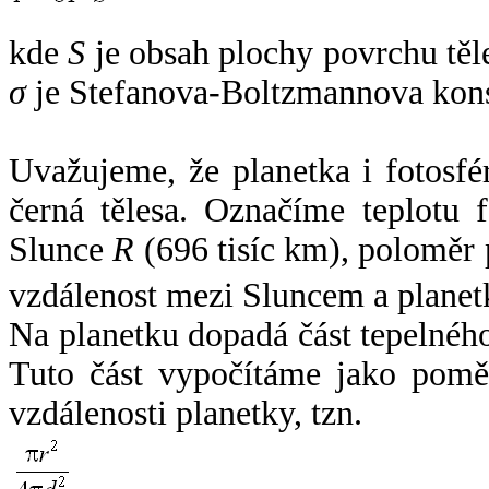
kde
S
je obsah plochy povrchu těl
σ
je Stefanova-Boltzmannova kons
Uvažujeme, že planetka i fotosfér
černá tělesa. Označíme teplotu 
Slunce
R
(696 tisíc km), poloměr
vzdálenost mezi Sluncem a plane
Na planetku dopadá část tepelnéh
Tuto část vypočítáme jako pomě
vzdálenosti planetky, tzn.