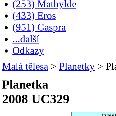
(253) Mathylde
(433) Eros
(951) Gaspra
...další
Odkazy
Malá tělesa
>
Planetky
>
Pl
Planetka
2008 UC329
(2466