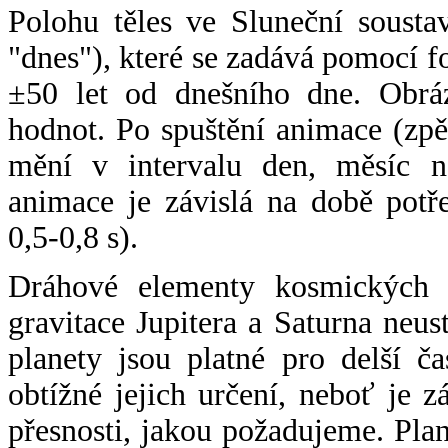
Polohu těles ve Sluneční sousta
"dnes"), které se zadává pomocí 
±50 let od dnešního dne. Obráz
hodnot. Po spuštění animace (zpě
mění v intervalu den, měsíc ne
animace je závislá na době potř
0,5-0,8 s).
Dráhové elementy kosmických t
gravitace Jupitera a Saturna neu
planety jsou platné pro delší č
obtížné jejich určení, neboť je 
přesnosti, jakou požadujeme. Pla