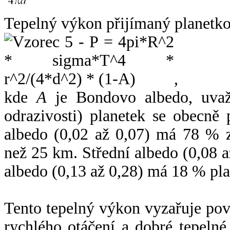
Tepelný výkon přijímaný planetko
,
kde
A
je Bondovo albedo, uvaž
odrazivosti) planetek se obecně
albedo (0,02 až 0,07) má 78 % z
než 25 km. Střední albedo (0,08 
albedo (0,13 až 0,28) má 18 % pla
Tento tepelný výkon vyzařuje po
rychlého otáčení a dobré tepelné