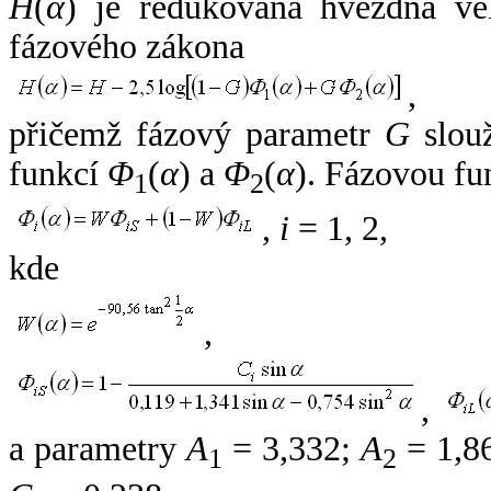
H
(
α
) je redukovaná hvězdná vel
fázového zákona
,
přičemž fázový parametr
G
slouž
funkcí
Φ
(
α
) a
Φ
(
α
). Fázovou fu
1
2
,
i
= 1, 2,
kde
,
,
a parametry
A
= 3,332;
A
= 1,8
1
2