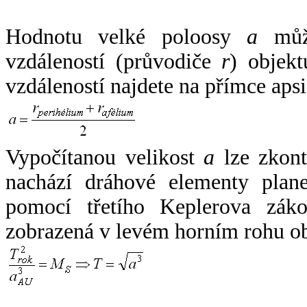
Hodnotu velké poloosy
a
může
vzdáleností (průvodiče
r
) objekt
vzdáleností najdete na přímce apsi
Vypočítanou velikost
a
lze zkont
nachází dráhové elementy plane
pomocí třetího Keplerova zák
zobrazená v levém horním rohu o