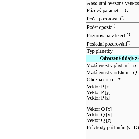
Absolutní hvězdná velikos
Fázový parametr –
G
*)
Počet pozorování
*)
Počet opozic
*)
Pozorována v letech
*)
Poslední pozorování
Typ planetky
Odvozené údaje z 
Vzdálenost v přísluní –
q
Vzdálenost v odsluní –
Q
Oběžná doba –
T
Vektor P [x]
Vektor P [y]
Vektor P [z]
Vektor Q [x]
Vektor Q [y]
Vektor Q [z]
Průchody přísluním (v
JD
)