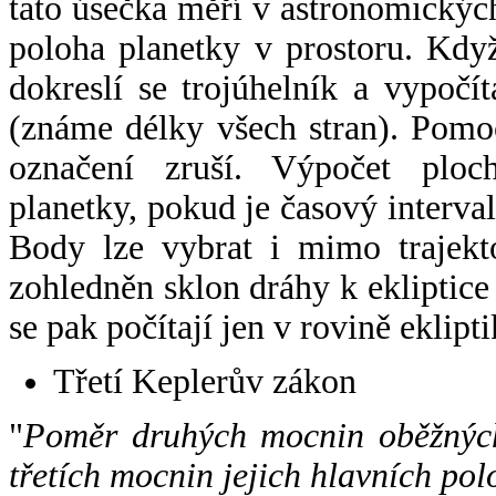
tato úsečka měří v astronomickýc
poloha planetky v prostoru. Kdy
dokreslí se trojúhelník a vypoč
(známe délky všech stran). Pomo
označení zruší. Výpočet ploch
planetky, pokud je časový interval
Body lze vybrat i mimo trajekto
zohledněn sklon dráhy k ekliptice
se pak počítají jen v rovině eklipti
Třetí Keplerův zákon
"
Poměr druhých mocnin oběžných
třetích mocnin jejich hlavních pol