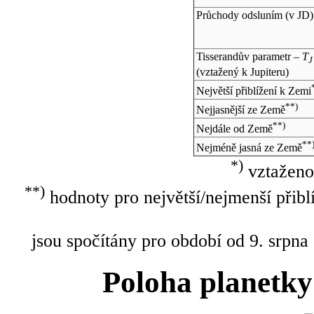
Průchody odsluním (v
JD
)
Tisserandův parametr –
T
J
(vztažený k Jupiteru)
Největší přiblížení k Zemi
**)
Nejjasnější ze Země
**)
Nejdále od Země
**
Nejméně jasná ze Země
*)
vztaženo
**)
hodnoty pro největší/nejmenší přibl
jsou spočítány pro období od 9. srpna
Poloha planetky