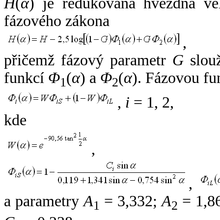
H
(
α
) je redukovaná hvězdná vel
fázového zákona
,
přičemž fázový parametr
G
slouž
funkcí
Φ
(
α
) a
Φ
(
α
). Fázovou fu
1
2
,
i
= 1, 2,
kde
,
,
a parametry
A
= 3,332;
A
= 1,8
1
2