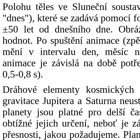
Polohu těles ve Sluneční sousta
"dnes"), které se zadává pomocí 
±50 let od dnešního dne. Obráz
hodnot. Po spuštění animace (zpě
mění v intervalu den, měsíc ne
animace je závislá na době potř
0,5-0,8 s).
Dráhové elementy kosmických t
gravitace Jupitera a Saturna neu
planety jsou platné pro delší č
obtížné jejich určení, neboť je 
přesnosti, jakou požadujeme. Pla