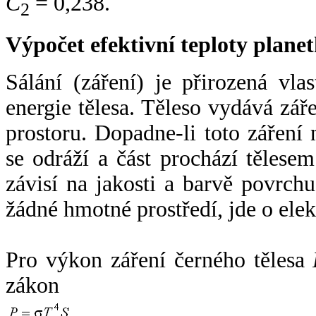
C
= 0,238.
2
Výpočet efektivní teploty plan
Sálání (záření) je přirozená vla
energie tělesa. Těleso vydává zá
prostoru. Dopadne-li toto záření n
se odráží a část prochází tělesem
závisí na jakosti a barvě povrch
žádné hmotné prostředí, jde o ele
Pro výkon záření černého tělesa
zákon