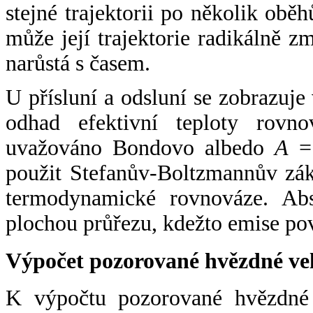
stejné trajektorii po několik oběh
může její trajektorie radikálně zm
narůstá s časem.
U přísluní a odsluní se zobrazuje
odhad efektivní teploty rovno
uvažováno Bondovo albedo
A
= 
použit Stefanův-Boltzmannův zák
termodynamické rovnováze. Abs
plochou průřezu, kdežto emise po
Výpočet pozorované hvězdné ve
K výpočtu pozorované hvězdné v