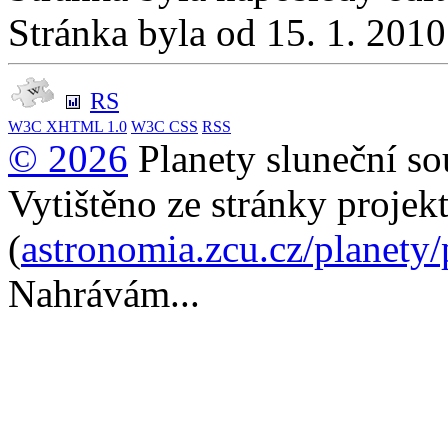
Stránka byla od 15. 1. 201
RS
W3C
XHTML 1.0
W3C
CSS
RSS
© 2026
Planety sluneční so
Vytištěno ze stránky projek
(
astronomia.zcu.cz/planety
Nahrávám...