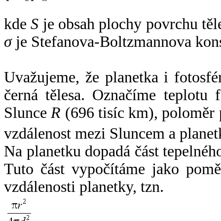
kde
S
je obsah plochy povrchu těl
σ
je Stefanova-Boltzmannova kons
Uvažujeme, že planetka i fotosfér
černá tělesa. Označíme teplotu 
Slunce
R
(696 tisíc km), poloměr
vzdálenost mezi Sluncem a plane
Na planetku dopadá část tepelnéh
Tuto část vypočítáme jako pomě
vzdálenosti planetky, tzn.