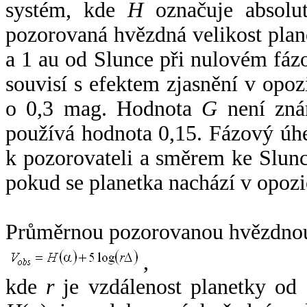
systém, kde
H
označuje absolut
pozorovaná hvězdná velikost plan
a 1 au od Slunce při nulovém fá
souvisí s efektem zjasnění v opoz
o 0,3 mag. Hodnota
G
není zná
používá hodnota 0,15. Fázový úh
k pozorovateli a směrem ke Slunc
pokud se planetka nachází v opozi
Průměrnou pozorovanou hvězdnou 
,
kde
r
je vzdálenost planetky od