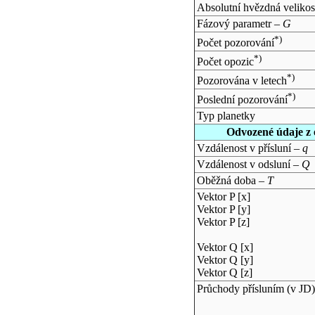
Absolutní hvězdná velikos
Fázový parametr –
G
*)
Počet pozorování
*)
Počet opozic
*)
Pozorována v letech
*)
Poslední pozorování
Typ planetky
Odvozené údaje z 
Vzdálenost v přísluní –
q
Vzdálenost v odsluní –
Q
Oběžná doba –
T
Vektor P [x]
Vektor P [y]
Vektor P [z]
Vektor Q [x]
Vektor Q [y]
Vektor Q [z]
Průchody přísluním (v
JD
)