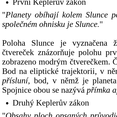
První Keplerův zákon
"
Planety obíhají kolem Slunce p
společném ohnisku je Slunce.
"
Poloha Slunce je vyznačena 
čtvereček znázorňuje polohu pr
zobrazeno modrým čtverečkem. Če
Bod na eliptické trajektorii, v n
přísluní
, bod, v němž je planet
Spojnice obou se nazývá
přímka a
Druhý Keplerův zákon
"
Obsahy ploch opsaných průvodič