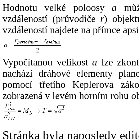
Hodnotu velké poloosy
a
může
vzdáleností (průvodiče
r
) objekt
vzdáleností najdete na přímce apsi
Vypočítanou velikost
a
lze zkont
nachází dráhové elementy plane
pomocí třetího Keplerova zák
zobrazená v levém horním rohu o
Stránka byla naposledy edi