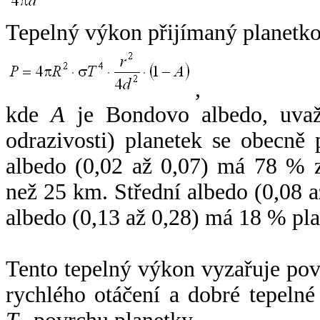
Tepelný výkon přijímaný planetko
,
kde
A
je Bondovo albedo, uvaž
odrazivosti) planetek se obecně
albedo (0,02 až 0,07) má 78 % z
než 25 km. Střední albedo (0,08 
albedo (0,13 až 0,28) má 18 % pla
Tento tepelný výkon vyzařuje po
rychlého otáčení a dobré tepelné