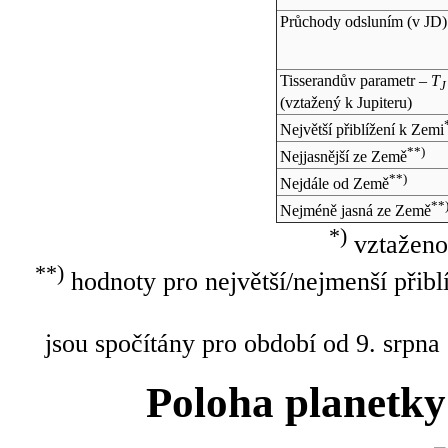
Průchody odsluním (v
JD
)
Tisserandův parametr –
T
J
(vztažený k Jupiteru)
Největší přiblížení k Zemi
**)
Nejjasnější ze Země
**)
Nejdále od Země
**
Nejméně jasná ze Země
*)
vztaženo
**)
hodnoty pro největší/nejmenší přibl
jsou spočítány pro období od 9. srpna
Poloha planetky