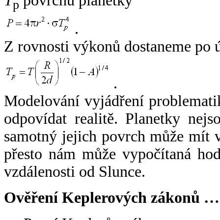
T
povrchu planetky
p
.
Z rovnosti výkonů dostaneme po 
.
Modelování vyjádření problemati
odpovídat realitě. Planetky nejso
samotný jejich povrch může mít v
přesto nám může vypočítaná hodn
vzdálenosti od Slunce.
Ověření Keplerových zákonů …