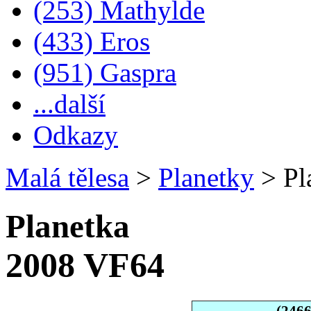
(253) Mathylde
(433) Eros
(951) Gaspra
...další
Odkazy
Malá tělesa
>
Planetky
>
Pl
Planetka
2008 VF64
(246