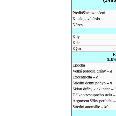
Předběžné označení
Katalogové číslo
Název
Kdy
Kde
Kým
E
(Ekv
Epocha
Velká poloosa dráhy –
a
Excentricita –
e
Střední denní pohyb –
n
Sklon dráhy k ekliptice –
i
Délka vzestupného uzlu –
Argument šířky perihelu 
Střední anomálie –
M