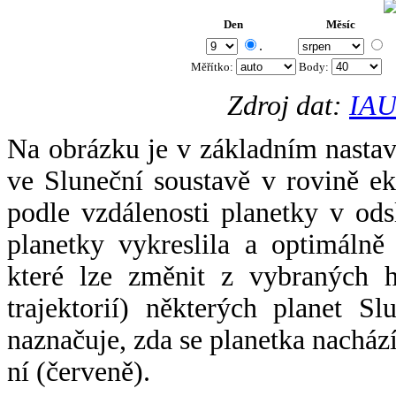
Den
Měsíc
.
Měřítko:
Body
:
Zdroj dat:
IAU
Na obrázku je v základním nastav
ve Sluneční soustavě v rovině ek
podle vzdálenosti planetky v odsl
planetky vykreslila a optimálně
které lze změnit z vybraných h
trajektorií) některých planet Sl
naznačuje, zda se planetka nacház
ní (červeně).