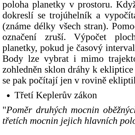
poloha planetky v prostoru. Kdy
dokreslí se trojúhelník a vypoč
(známe délky všech stran). Pomo
označení zruší. Výpočet ploch
planetky, pokud je časový interval
Body lze vybrat i mimo trajekto
zohledněn sklon dráhy k ekliptice
se pak počítají jen v rovině eklipti
Třetí Keplerův zákon
"
Poměr druhých mocnin oběžných
třetích mocnin jejich hlavních pol