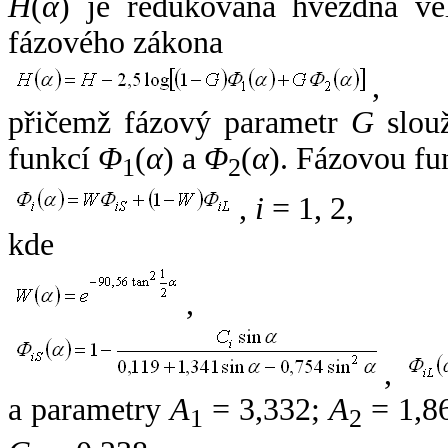
H
(
α
) je redukovaná hvězdná vel
fázového zákona
,
přičemž fázový parametr
G
slouž
funkcí
Φ
(
α
) a
Φ
(
α
). Fázovou fu
1
2
,
i
= 1, 2,
kde
,
,
a parametry
A
= 3,332;
A
= 1,8
1
2