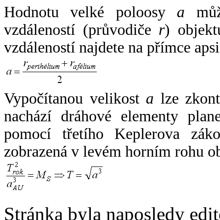
Hodnotu velké poloosy
a
může
vzdáleností (průvodiče
r
) objekt
vzdáleností najdete na přímce apsi
Vypočítanou velikost
a
lze zkont
nachází dráhové elementy plane
pomocí třetího Keplerova zák
zobrazená v levém horním rohu o
Stránka byla naposledy edi