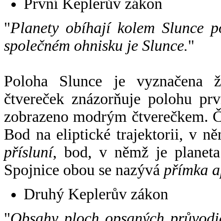
První Keplerův zákon
"
Planety obíhají kolem Slunce p
společném ohnisku je Slunce.
"
Poloha Slunce je vyznačena 
čtvereček znázorňuje polohu pr
zobrazeno modrým čtverečkem. Če
Bod na eliptické trajektorii, v n
přísluní
, bod, v němž je planet
Spojnice obou se nazývá
přímka a
Druhý Keplerův zákon
"
Obsahy ploch opsaných průvodič