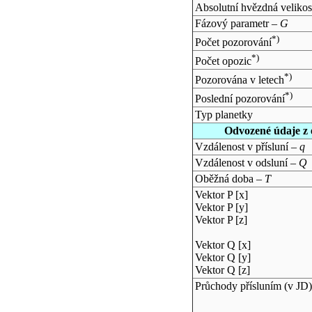
Absolutní hvězdná velikos
Fázový parametr –
G
*)
Počet pozorování
*)
Počet opozic
*)
Pozorována v letech
*)
Poslední pozorování
Typ planetky
Odvozené údaje z 
Vzdálenost v přísluní –
q
Vzdálenost v odsluní –
Q
Oběžná doba –
T
Vektor P [x]
Vektor P [y]
Vektor P [z]
Vektor Q [x]
Vektor Q [y]
Vektor Q [z]
Průchody přísluním (v
JD
)