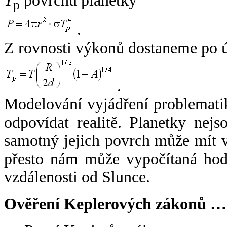
T
povrchu planetky
p
.
Z rovnosti výkonů dostaneme po 
.
Modelování vyjádření problemati
odpovídat realitě. Planetky nejso
samotný jejich povrch může mít v
přesto nám může vypočítaná hodn
vzdálenosti od Slunce.
Ověření Keplerových zákonů …