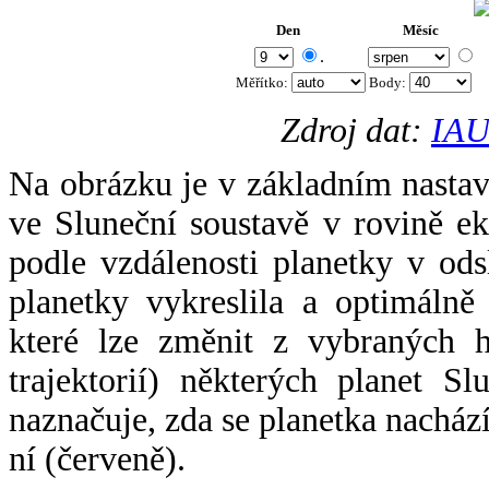
Den
Měsíc
.
Měřítko:
Body
:
Zdroj dat:
IAU
Na obrázku je v základním nastav
ve Sluneční soustavě v rovině ek
podle vzdálenosti planetky v odsl
planetky vykreslila a optimálně
které lze změnit z vybraných h
trajektorií) některých planet Sl
naznačuje, zda se planetka nacház
ní (červeně).