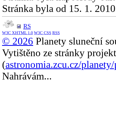
Stránka byla od 15. 1. 201
RS
W3C
XHTML 1.0
W3C
CSS
RSS
© 2026
Planety sluneční so
Vytištěno ze stránky projek
(
astronomia.zcu.cz/planety
Nahrávám...