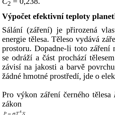
C
= 0,238.
2
Výpočet efektivní teploty plan
Sálání (záření) je přirozená vla
energie tělesa. Těleso vydává zá
prostoru. Dopadne-li toto záření n
se odráží a část prochází tělesem
závisí na jakosti a barvě povrch
žádné hmotné prostředí, jde o ele
Pro výkon záření černého tělesa
zákon