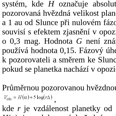
systém, kde
H
označuje absolut
pozorovaná hvězdná velikost plan
a 1 au od Slunce při nulovém fá
souvisí s efektem zjasnění v opoz
o 0,3 mag. Hodnota
G
není zná
používá hodnota 0,15. Fázový úh
k pozorovateli a směrem ke Slunc
pokud se planetka nachází v opozi
Průměrnou pozorovanou hvězdnou 
,
kde
r
je vzdálenost planetky od