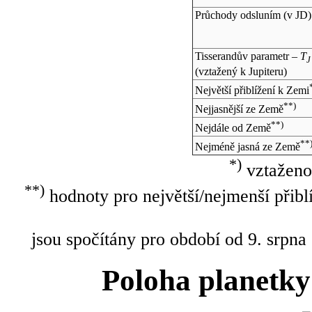
Průchody odsluním (v
JD
)
Tisserandův parametr –
T
J
(vztažený k Jupiteru)
Největší přiblížení k Zemi
**)
Nejjasnější ze Země
**)
Nejdále od Země
**
Nejméně jasná ze Země
*)
vztaženo
**)
hodnoty pro největší/nejmenší přibl
jsou spočítány pro období od 9. srpna
Poloha planetky