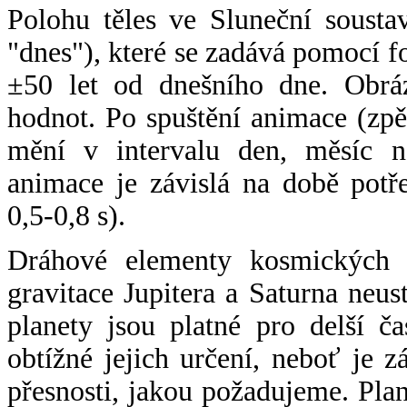
Polohu těles ve Sluneční sousta
"dnes"), které se zadává pomocí 
±50 let od dnešního dne. Obráz
hodnot. Po spuštění animace (zpě
mění v intervalu den, měsíc ne
animace je závislá na době potř
0,5-0,8 s).
Dráhové elementy kosmických t
gravitace Jupitera a Saturna neu
planety jsou platné pro delší č
obtížné jejich určení, neboť je 
přesnosti, jakou požadujeme. Pla