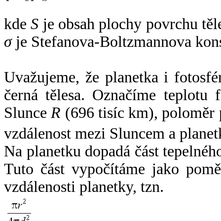
kde
S
je obsah plochy povrchu těl
σ
je Stefanova-Boltzmannova kons
Uvažujeme, že planetka i fotosfér
černá tělesa. Označíme teplotu 
Slunce
R
(696 tisíc km), poloměr
vzdálenost mezi Sluncem a plane
Na planetku dopadá část tepelnéh
Tuto část vypočítáme jako pomě
vzdálenosti planetky, tzn.