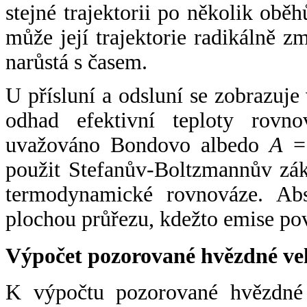
stejné trajektorii po několik oběh
může její trajektorie radikálně zm
narůstá s časem.
U přísluní a odsluní se zobrazuje
odhad efektivní teploty rovno
uvažováno Bondovo albedo
A
= 
použit Stefanův-Boltzmannův zák
termodynamické rovnováze. Abs
plochou průřezu, kdežto emise po
Výpočet pozorované hvězdné ve
K výpočtu pozorované hvězdné v