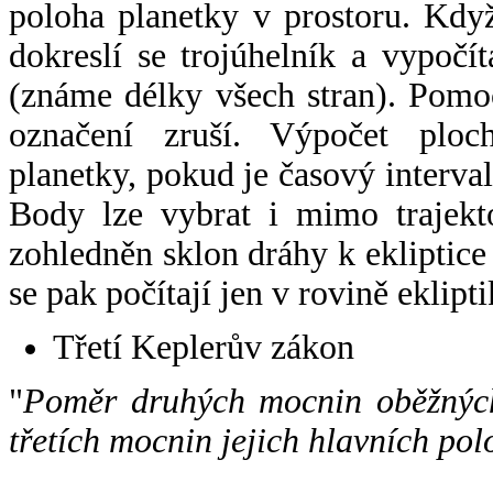
poloha planetky v prostoru. Kdy
dokreslí se trojúhelník a vypoč
(známe délky všech stran). Pomo
označení zruší. Výpočet ploch
planetky, pokud je časový interval
Body lze vybrat i mimo trajekto
zohledněn sklon dráhy k ekliptice
se pak počítají jen v rovině eklipti
Třetí Keplerův zákon
"
Poměr druhých mocnin oběžných
třetích mocnin jejich hlavních pol