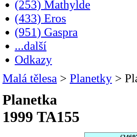
(253) Mathylde
(433) Eros
(951) Gaspra
...další
Odkazy
Malá tělesa
>
Planetky
>
Pl
Planetka
1999 TA155
(2469