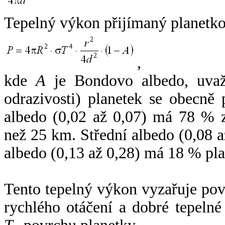
Tepelný výkon přijímaný planetko
,
kde
A
je Bondovo albedo, uvaž
odrazivosti) planetek se obecně
albedo (0,02 až 0,07) má 78 % z
než 25 km. Střední albedo (0,08 
albedo (0,13 až 0,28) má 18 % pla
Tento tepelný výkon vyzařuje po
rychlého otáčení a dobré tepelné