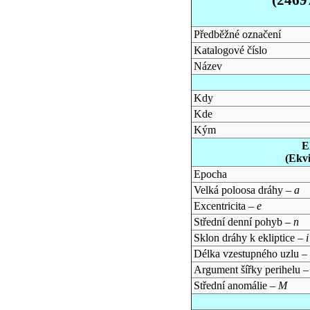
Předběžné označení
Katalogové číslo
Název
Kdy
Kde
Kým
E
(Ekv
Epocha
Velká poloosa dráhy –
a
Excentricita –
e
Střední denní pohyb –
n
Sklon dráhy k ekliptice –
i
Délka vzestupného uzlu –
Argument šířky perihelu 
Střední anomálie –
M