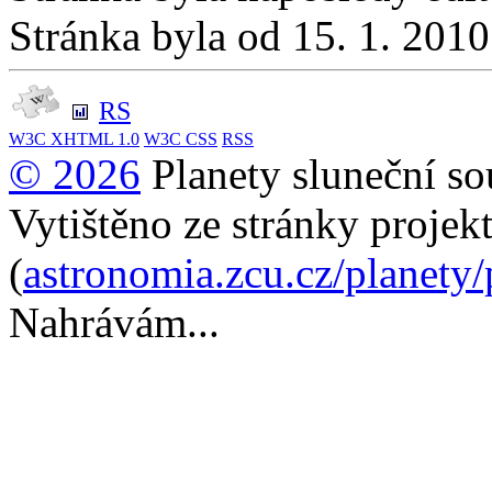
Stránka byla od 15. 1. 201
RS
W3C
XHTML 1.0
W3C
CSS
RSS
© 2026
Planety sluneční so
Vytištěno ze stránky projek
(
astronomia.zcu.cz/planety
Nahrávám...