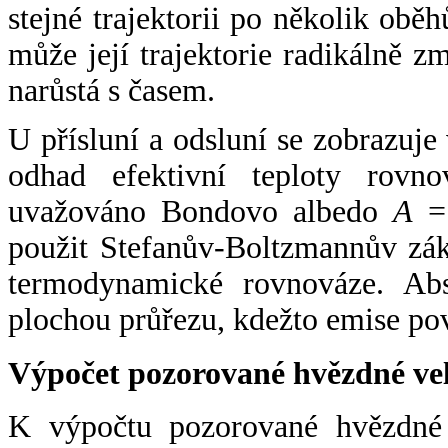
stejné trajektorii po několik oběh
může její trajektorie radikálně zm
narůstá s časem.
U přísluní a odsluní se zobrazuje
odhad efektivní teploty rovno
uvažováno Bondovo albedo
A
= 
použit Stefanův-Boltzmannův zák
termodynamické rovnováze. Abs
plochou průřezu, kdežto emise po
Výpočet pozorované hvězdné ve
K výpočtu pozorované hvězdné v