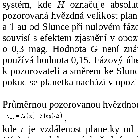
systém, kde
H
označuje absolut
pozorovaná hvězdná velikost plan
a 1 au od Slunce při nulovém fá
souvisí s efektem zjasnění v opoz
o 0,3 mag. Hodnota
G
není zná
používá hodnota 0,15. Fázový úh
k pozorovateli a směrem ke Slunc
pokud se planetka nachází v opozi
Průměrnou pozorovanou hvězdnou 
,
kde
r
je vzdálenost planetky od