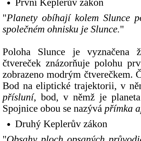
První Keplerův zákon
"
Planety obíhají kolem Slunce p
společném ohnisku je Slunce.
"
Poloha Slunce je vyznačena 
čtvereček znázorňuje polohu pr
zobrazeno modrým čtverečkem. Če
Bod na eliptické trajektorii, v n
přísluní
, bod, v němž je planet
Spojnice obou se nazývá
přímka a
Druhý Keplerův zákon
"
Obsahy ploch opsaných průvodič