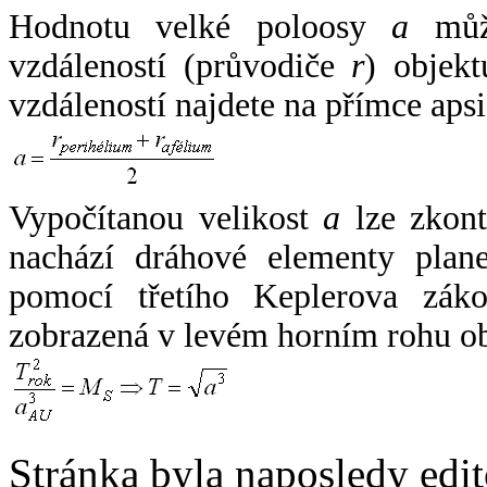
Hodnotu velké poloosy
a
může
vzdáleností (průvodiče
r
) objekt
vzdáleností najdete na přímce apsi
Vypočítanou velikost
a
lze zkont
nachází dráhové elementy plane
pomocí třetího Keplerova zák
zobrazená v levém horním rohu o
Stránka byla naposledy edi