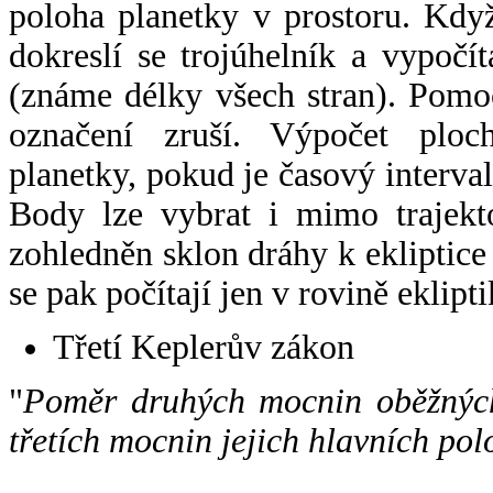
poloha planetky v prostoru. Kdy
dokreslí se trojúhelník a vypoč
(známe délky všech stran). Pomo
označení zruší. Výpočet ploch
planetky, pokud je časový interval
Body lze vybrat i mimo trajekto
zohledněn sklon dráhy k ekliptice
se pak počítají jen v rovině eklipti
Třetí Keplerův zákon
"
Poměr druhých mocnin oběžných
třetích mocnin jejich hlavních pol