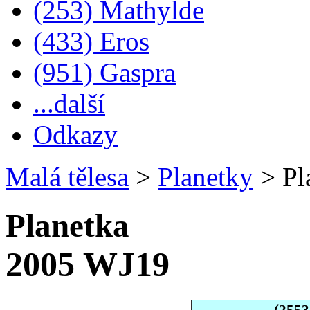
(253) Mathylde
(433) Eros
(951) Gaspra
...další
Odkazy
Malá tělesa
>
Planetky
>
Pl
Planetka
2005 WJ19
(255