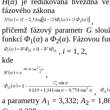
H
(
α
) je redukovaná hvězdná vel
fázového zákona
,
přičemž fázový parametr
G
slouž
funkcí
Φ
(
α
) a
Φ
(
α
). Fázovou fu
1
2
,
i
= 1, 2,
kde
,
,
a parametry
A
= 3,332;
A
= 1,8
1
2