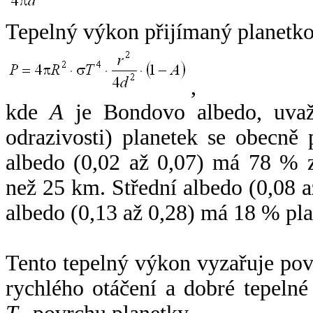
Tepelný výkon přijímaný planetko
,
kde
A
je Bondovo albedo, uvaž
odrazivosti) planetek se obecně
albedo (0,02 až 0,07) má 78 % z
než 25 km. Střední albedo (0,08 
albedo (0,13 až 0,28) má 18 % pla
Tento tepelný výkon vyzařuje po
rychlého otáčení a dobré tepelné