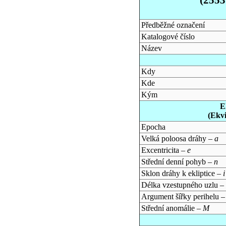
Předběžné označení
Katalogové číslo
Název
Kdy
Kde
Kým
E
(Ekv
Epocha
Velká poloosa dráhy –
a
Excentricita –
e
Střední denní pohyb –
n
Sklon dráhy k ekliptice –
i
Délka vzestupného uzlu –
Argument šířky perihelu 
Střední anomálie –
M