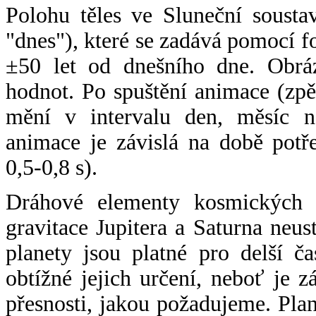
Polohu těles ve Sluneční sousta
"dnes"), které se zadává pomocí 
±50 let od dnešního dne. Obráz
hodnot. Po spuštění animace (zpě
mění v intervalu den, měsíc ne
animace je závislá na době potř
0,5-0,8 s).
Dráhové elementy kosmických t
gravitace Jupitera a Saturna neu
planety jsou platné pro delší č
obtížné jejich určení, neboť je 
přesnosti, jakou požadujeme. Pla