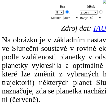
Den
Měsíc
.
Měřítko:
Body
:
Zdroj dat:
IAU
Na obrázku je v základním nastav
ve Sluneční soustavě v rovině ek
podle vzdálenosti planetky v odsl
planetky vykreslila a optimálně
které lze změnit z vybraných h
trajektorií) některých planet Sl
naznačuje, zda se planetka nacház
ní (červeně).