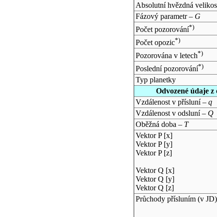
Absolutní hvězdná velikos
Fázový parametr –
G
*)
Počet pozorování
*)
Počet opozic
*)
Pozorována v letech
*)
Poslední pozorování
Typ planetky
Odvozené údaje z 
Vzdálenost v přísluní –
q
Vzdálenost v odsluní –
Q
Oběžná doba –
T
Vektor P [x]
Vektor P [y]
Vektor P [z]
Vektor Q [x]
Vektor Q [y]
Vektor Q [z]
Průchody přísluním (v
JD
)