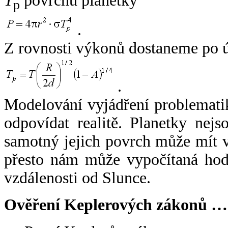
T
povrchu planetky
p
.
Z rovnosti výkonů dostaneme po 
.
Modelování vyjádření problemati
odpovídat realitě. Planetky nejso
samotný jejich povrch může mít v
přesto nám může vypočítaná hodn
vzdálenosti od Slunce.
Ověření Keplerových zákonů …