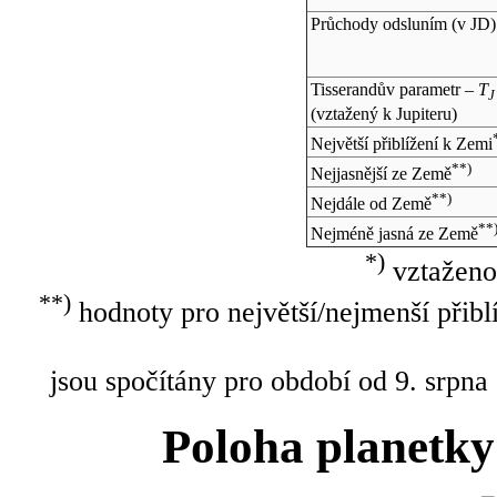
Průchody odsluním (v
JD
)
Tisserandův parametr –
T
J
(vztažený k Jupiteru)
Největší přiblížení k Zemi
**)
Nejjasnější ze Země
**)
Nejdále od Země
**
Nejméně jasná ze Země
*)
vztaženo
**)
hodnoty pro největší/nejmenší přibl
jsou spočítány pro období od 9. srpna
Poloha planetky