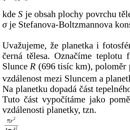
kde
S
je obsah plochy povrchu těl
σ
je Stefanova-Boltzmannova kons
Uvažujeme, že planetka i fotosfér
černá tělesa. Označíme teplotu 
Slunce
R
(696 tisíc km), poloměr
vzdálenost mezi Sluncem a plane
Na planetku dopadá část tepelnéh
Tuto část vypočítáme jako pomě
vzdálenosti planetky, tzn.