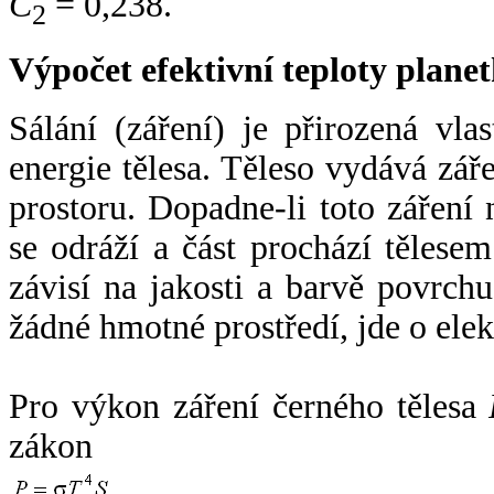
C
= 0,238.
2
Výpočet efektivní teploty plan
Sálání (záření) je přirozená vla
energie tělesa. Těleso vydává zá
prostoru. Dopadne-li toto záření n
se odráží a část prochází tělesem
závisí na jakosti a barvě povrch
žádné hmotné prostředí, jde o ele
Pro výkon záření černého tělesa
zákon