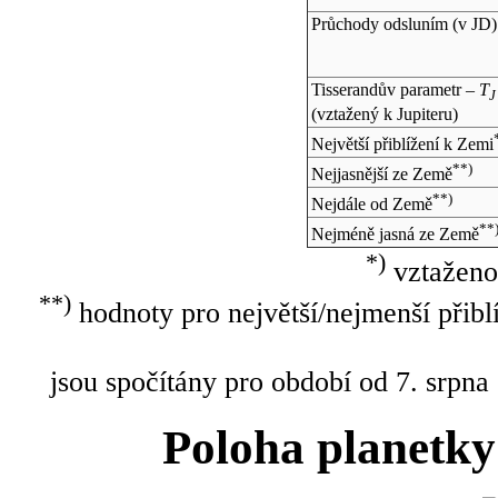
Průchody odsluním (v
JD
)
Tisserandův parametr –
T
J
(vztažený k Jupiteru)
Největší přiblížení k Zemi
**)
Nejjasnější ze Země
**)
Nejdále od Země
**
Nejméně jasná ze Země
*)
vztaženo
**)
hodnoty pro největší/nejmenší přibl
jsou spočítány pro období od 7. srpna
Poloha planetky