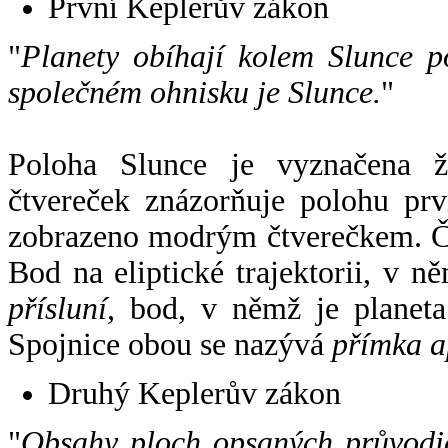
První Keplerův zákon
"
Planety obíhají kolem Slunce p
společném ohnisku je Slunce.
"
Poloha Slunce je vyznačena 
čtvereček znázorňuje polohu pr
zobrazeno modrým čtverečkem. Če
Bod na eliptické trajektorii, v n
přísluní
, bod, v němž je planet
Spojnice obou se nazývá
přímka a
Druhý Keplerův zákon
"
Obsahy ploch opsaných průvodič