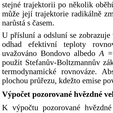
stejné trajektorii po několik oběh
může její trajektorie radikálně zm
narůstá s časem.
U přísluní a odsluní se zobrazuje
odhad efektivní teploty rovno
uvažováno Bondovo albedo
A
= 
použit Stefanův-Boltzmannův zák
termodynamické rovnováze. Abs
plochou průřezu, kdežto emise po
Výpočet pozorované hvězdné ve
K výpočtu pozorované hvězdné v