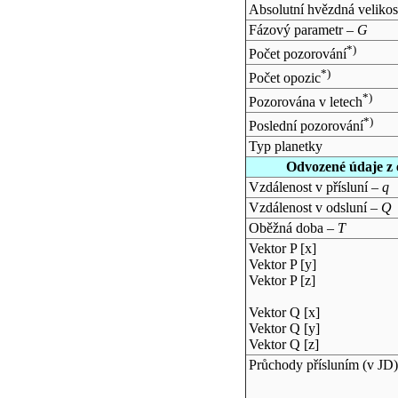
Absolutní hvězdná velikos
Fázový parametr –
G
*)
Počet pozorování
*)
Počet opozic
*)
Pozorována v letech
*)
Poslední pozorování
Typ planetky
Odvozené údaje z 
Vzdálenost v přísluní –
q
Vzdálenost v odsluní –
Q
Oběžná doba –
T
Vektor P [x]
Vektor P [y]
Vektor P [z]
Vektor Q [x]
Vektor Q [y]
Vektor Q [z]
Průchody přísluním (v
JD
)