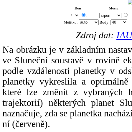
Den
Měsíc
.
Měřítko:
Body
:
Zdroj dat:
IAU
Na obrázku je v základním nastav
ve Sluneční soustavě v rovině ek
podle vzdálenosti planetky v odsl
planetky vykreslila a optimálně
které lze změnit z vybraných h
trajektorií) některých planet Sl
naznačuje, zda se planetka nacház
ní (červeně).