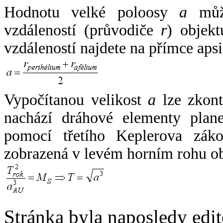
Hodnotu velké poloosy
a
může
vzdáleností (průvodiče
r
) objekt
vzdáleností najdete na přímce apsi
Vypočítanou velikost
a
lze zkont
nachází dráhové elementy plane
pomocí třetího Keplerova zák
zobrazená v levém horním rohu o
Stránka byla naposledy edi