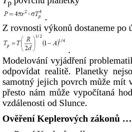
T
povrchu planetky
p
.
Z rovnosti výkonů dostaneme po 
.
Modelování vyjádření problemati
odpovídat realitě. Planetky nejso
samotný jejich povrch může mít v
přesto nám může vypočítaná hodn
vzdálenosti od Slunce.
Ověření Keplerových zákonů …