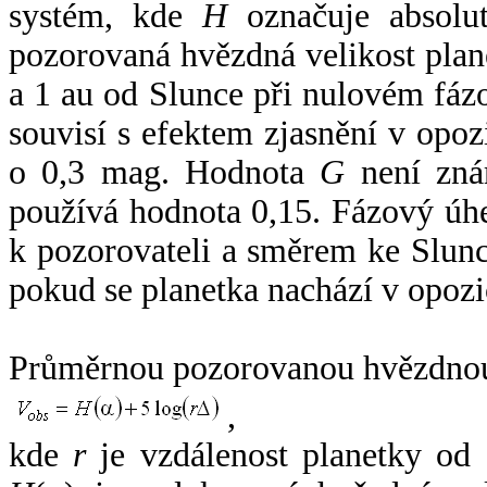
systém, kde
H
označuje absolut
pozorovaná hvězdná velikost plan
a 1 au od Slunce při nulovém fá
souvisí s efektem zjasnění v opoz
o 0,3 mag. Hodnota
G
není zná
používá hodnota 0,15. Fázový úh
k pozorovateli a směrem ke Slunc
pokud se planetka nachází v opozi
Průměrnou pozorovanou hvězdnou 
,
kde
r
je vzdálenost planetky od