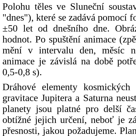
Polohu těles ve Sluneční sousta
"dnes"), které se zadává pomocí 
±50 let od dnešního dne. Obráz
hodnot. Po spuštění animace (zpě
mění v intervalu den, měsíc ne
animace je závislá na době potř
0,5-0,8 s).
Dráhové elementy kosmických t
gravitace Jupitera a Saturna neu
planety jsou platné pro delší č
obtížné jejich určení, neboť je 
přesnosti, jakou požadujeme. Pla