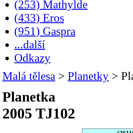
(253) Mathylde
(433) Eros
(951) Gaspra
...další
Odkazy
Malá tělesa
>
Planetky
>
Pl
Planetka
2005 TJ102
(2611