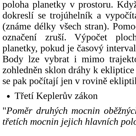
poloha planetky v prostoru. Kdy
dokreslí se trojúhelník a vypoč
(známe délky všech stran). Pomo
označení zruší. Výpočet ploch
planetky, pokud je časový interval
Body lze vybrat i mimo trajekto
zohledněn sklon dráhy k ekliptice
se pak počítají jen v rovině eklipti
Třetí Keplerův zákon
"
Poměr druhých mocnin oběžných
třetích mocnin jejich hlavních pol