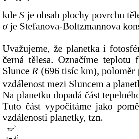
kde
S
je obsah plochy povrchu těl
σ
je Stefanova-Boltzmannova kons
Uvažujeme, že planetka i fotosfér
černá tělesa. Označíme teplotu 
Slunce
R
(696 tisíc km), poloměr
vzdálenost mezi Sluncem a plane
Na planetku dopadá část tepelnéh
Tuto část vypočítáme jako pomě
vzdálenosti planetky, tzn.