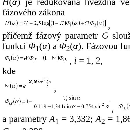
H
(
α
) je redukovaná hvězdná vel
fázového zákona
,
přičemž fázový parametr
G
slouž
funkcí
Φ
(
α
) a
Φ
(
α
). Fázovou fu
1
2
,
i
= 1, 2,
kde
,
,
a parametry
A
= 3,332;
A
= 1,8
1
2