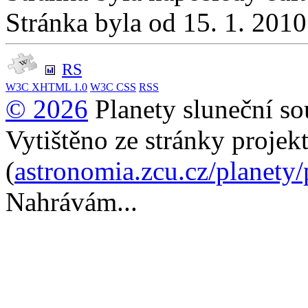
Stránka byla od 15. 1. 201
RS
W3C
XHTML 1.0
W3C
CSS
RSS
© 2026
Planety sluneční so
Vytištěno ze stránky projek
(
astronomia.zcu.cz/planety
Nahrávám...