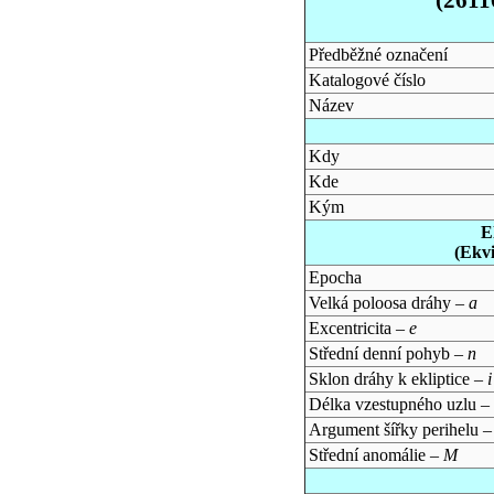
Předběžné označení
Katalogové číslo
Název
Kdy
Kde
Kým
E
(Ekv
Epocha
Velká poloosa dráhy –
a
Excentricita –
e
Střední denní pohyb –
n
Sklon dráhy k ekliptice –
i
Délka vzestupného uzlu –
Argument šířky perihelu 
Střední anomálie –
M