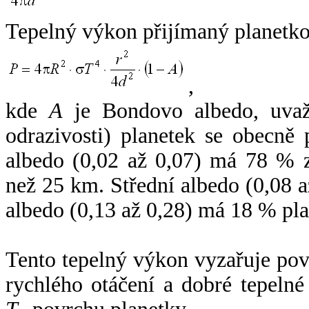
Tepelný výkon přijímaný planetko
,
kde
A
je Bondovo albedo, uvaž
odrazivosti) planetek se obecně
albedo (0,02 až 0,07) má 78 % z
než 25 km. Střední albedo (0,08 
albedo (0,13 až 0,28) má 18 % pla
Tento tepelný výkon vyzařuje po
rychlého otáčení a dobré tepelné