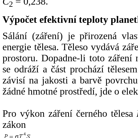
C
= 0,238.
2
Výpočet efektivní teploty plan
Sálání (záření) je přirozená vla
energie tělesa. Těleso vydává zá
prostoru. Dopadne-li toto záření n
se odráží a část prochází tělesem
závisí na jakosti a barvě povrch
žádné hmotné prostředí, jde o ele
Pro výkon záření černého tělesa
zákon