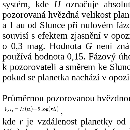
systém, kde
H
označuje absolut
pozorovaná hvězdná velikost plan
a 1 au od Slunce při nulovém fá
souvisí s efektem zjasnění v opoz
o 0,3 mag. Hodnota
G
není zná
používá hodnota 0,15. Fázový úh
k pozorovateli a směrem ke Slunc
pokud se planetka nachází v opozi
Průměrnou pozorovanou hvězdnou 
,
kde
r
je vzdálenost planetky od