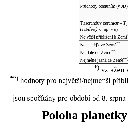
Průchody odsluním (v
JD
)
Tisserandův parametr –
T
J
(vztažený k Jupiteru)
Největší přiblížení k Zemi
**)
Nejjasnější ze Země
**)
Nejdále od Země
**
Nejméně jasná ze Země
*)
vztaženo
**)
hodnoty pro největší/nejmenší přibl
jsou spočítány pro období od 8. srpna
Poloha planetky