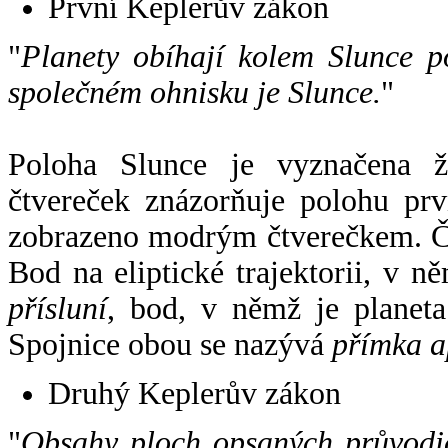
První Keplerův zákon
"
Planety obíhají kolem Slunce p
společném ohnisku je Slunce.
"
Poloha Slunce je vyznačena 
čtvereček znázorňuje polohu pr
zobrazeno modrým čtverečkem. Če
Bod na eliptické trajektorii, v n
přísluní
, bod, v němž je planet
Spojnice obou se nazývá
přímka a
Druhý Keplerův zákon
"
Obsahy ploch opsaných průvodič