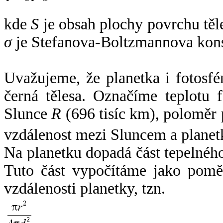
kde
S
je obsah plochy povrchu těl
σ
je Stefanova-Boltzmannova kons
Uvažujeme, že planetka i fotosfér
černá tělesa. Označíme teplotu 
Slunce
R
(696 tisíc km), poloměr
vzdálenost mezi Sluncem a plane
Na planetku dopadá část tepelnéh
Tuto část vypočítáme jako pomě
vzdálenosti planetky, tzn.