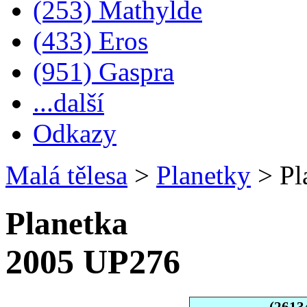
(253) Mathylde
(433) Eros
(951) Gaspra
...další
Odkazy
Malá tělesa
>
Planetky
>
Pl
Planetka
2005 UP276
(2613