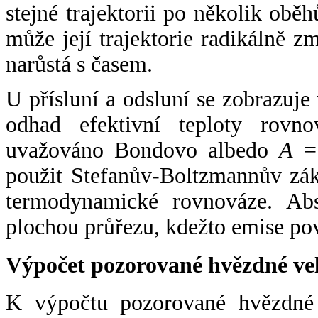
stejné trajektorii po několik oběh
může její trajektorie radikálně zm
narůstá s časem.
U přísluní a odsluní se zobrazuje
odhad efektivní teploty rovno
uvažováno Bondovo albedo
A
= 
použit Stefanův-Boltzmannův zák
termodynamické rovnováze. Abs
plochou průřezu, kdežto emise po
Výpočet pozorované hvězdné ve
K výpočtu pozorované hvězdné v