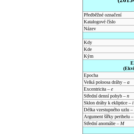
Předběžné označení
Katalogové číslo
Název
Kdy
Kde
Kým
E
(Ekv
Epocha
Velká poloosa dráhy –
a
Excentricita –
e
Střední denní pohyb –
n
Sklon dráhy k ekliptice –
i
Délka vzestupného uzlu –
Argument šířky perihelu 
Střední anomálie –
M