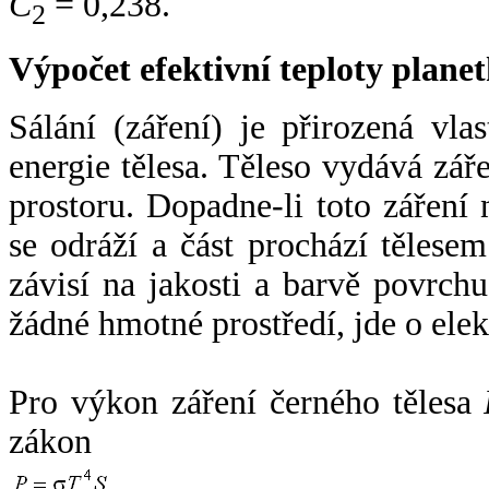
C
= 0,238.
2
Výpočet efektivní teploty plan
Sálání (záření) je přirozená vla
energie tělesa. Těleso vydává zá
prostoru. Dopadne-li toto záření n
se odráží a část prochází tělesem
závisí na jakosti a barvě povrch
žádné hmotné prostředí, jde o ele
Pro výkon záření černého tělesa
zákon