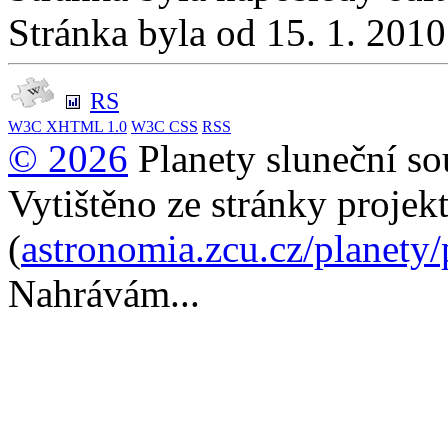
Stránka byla od 15. 1. 201
RS
W3C
XHTML 1.0
W3C
CSS
RSS
© 2026
Planety sluneční so
Vytištěno ze stránky projek
(
astronomia.zcu.cz/planety
Nahrávám...