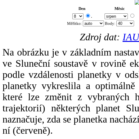
Den
Měsíc
.
Měřítko:
Body
:
Zdroj dat:
IAU
Na obrázku je v základním nastav
ve Sluneční soustavě v rovině ek
podle vzdálenosti planetky v odsl
planetky vykreslila a optimálně
které lze změnit z vybraných h
trajektorií) některých planet Sl
naznačuje, zda se planetka nacház
ní (červeně).