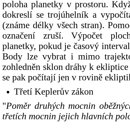
poloha planetky v prostoru. Kdy
dokreslí se trojúhelník a vypoč
(známe délky všech stran). Pomo
označení zruší. Výpočet ploch
planetky, pokud je časový interval
Body lze vybrat i mimo trajekto
zohledněn sklon dráhy k ekliptice
se pak počítají jen v rovině eklipti
Třetí Keplerův zákon
"
Poměr druhých mocnin oběžných
třetích mocnin jejich hlavních pol