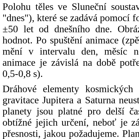
Polohu těles ve Sluneční sousta
"dnes"), které se zadává pomocí 
±50 let od dnešního dne. Obráz
hodnot. Po spuštění animace (zpě
mění v intervalu den, měsíc ne
animace je závislá na době potř
0,5-0,8 s).
Dráhové elementy kosmických t
gravitace Jupitera a Saturna neu
planety jsou platné pro delší č
obtížné jejich určení, neboť je 
přesnosti, jakou požadujeme. Pla