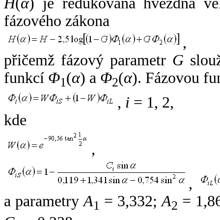
H
(
α
) je redukovaná hvězdná vel
fázového zákona
,
přičemž fázový parametr
G
slouž
funkcí
Φ
(
α
) a
Φ
(
α
). Fázovou fu
1
2
,
i
= 1, 2,
kde
,
,
a parametry
A
= 3,332;
A
= 1,8
1
2