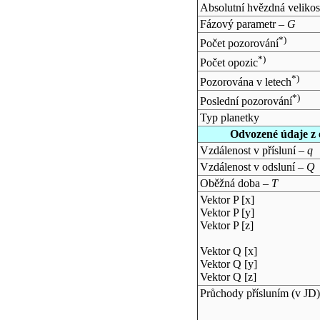
Absolutní hvězdná velikos
Fázový parametr –
G
*)
Počet pozorování
*)
Počet opozic
*)
Pozorována v letech
*)
Poslední pozorování
Typ planetky
Odvozené údaje z 
Vzdálenost v přísluní –
q
Vzdálenost v odsluní –
Q
Oběžná doba –
T
Vektor P [x]
Vektor P [y]
Vektor P [z]
Vektor Q [x]
Vektor Q [y]
Vektor Q [z]
Průchody přísluním (v
JD
)