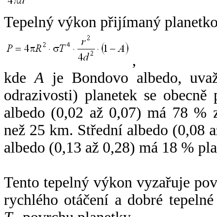
Tepelný výkon přijímaný planetko
,
kde
A
je Bondovo albedo, uvaž
odrazivosti) planetek se obecně
albedo (0,02 až 0,07) má 78 % z
než 25 km. Střední albedo (0,08 
albedo (0,13 až 0,28) má 18 % pla
Tento tepelný výkon vyzařuje po
rychlého otáčení a dobré tepelné