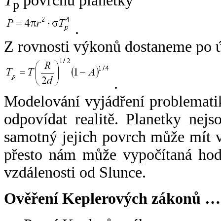
T
povrchu planetky
p
.
Z rovnosti výkonů dostaneme po 
.
Modelování vyjádření problemati
odpovídat realitě. Planetky nejso
samotný jejich povrch může mít v
přesto nám může vypočítaná hodn
vzdálenosti od Slunce.
Ověření Keplerových zákonů …