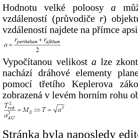
Hodnotu velké poloosy
a
může
vzdáleností (průvodiče
r
) objekt
vzdáleností najdete na přímce apsi
Vypočítanou velikost
a
lze zkont
nachází dráhové elementy plane
pomocí třetího Keplerova zák
zobrazená v levém horním rohu o
Stránka byla naposledy edi