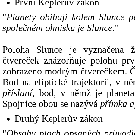
První Keplerův zákon
"
Planety obíhají kolem Slunce p
společném ohnisku je Slunce.
"
Poloha Slunce je vyznačena 
čtvereček znázorňuje polohu pr
zobrazeno modrým čtverečkem. Če
Bod na eliptické trajektorii, v n
přísluní
, bod, v němž je planet
Spojnice obou se nazývá
přímka a
Druhý Keplerův zákon
"
Obsahy ploch opsaných průvodič