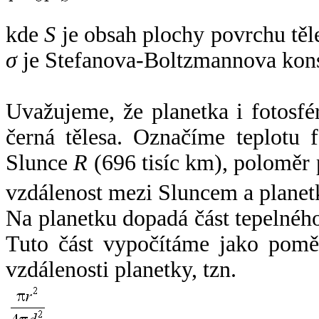
kde
S
je obsah plochy povrchu těl
σ
je Stefanova-Boltzmannova kons
Uvažujeme, že planetka i fotosfér
černá tělesa. Označíme teplotu 
Slunce
R
(696 tisíc km), poloměr
vzdálenost mezi Sluncem a plane
Na planetku dopadá část tepelnéh
Tuto část vypočítáme jako pomě
vzdálenosti planetky, tzn.