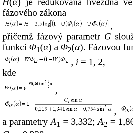
H
(
α
) je redukovaná hvězdná vel
fázového zákona
,
přičemž fázový parametr
G
slouž
funkcí
Φ
(
α
) a
Φ
(
α
). Fázovou fu
1
2
,
i
= 1, 2,
kde
,
,
a parametry
A
= 3,332;
A
= 1,8
1
2