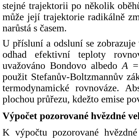
stejné trajektorii po několik oběh
může její trajektorie radikálně zm
narůstá s časem.
U přísluní a odsluní se zobrazuje
odhad efektivní teploty rovno
uvažováno Bondovo albedo
A
= 
použit Stefanův-Boltzmannův zák
termodynamické rovnováze. Abs
plochou průřezu, kdežto emise po
Výpočet pozorované hvězdné ve
K výpočtu pozorované hvězdné v