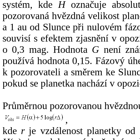
systém, kde
H
označuje absolut
pozorovaná hvězdná velikost plan
a 1 au od Slunce při nulovém fá
souvisí s efektem zjasnění v opoz
o 0,3 mag. Hodnota
G
není zná
používá hodnota 0,15. Fázový úh
k pozorovateli a směrem ke Slunc
pokud se planetka nachází v opozi
Průměrnou pozorovanou hvězdnou 
,
kde
r
je vzdálenost planetky od