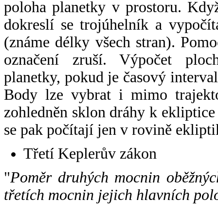
poloha planetky v prostoru. Kdy
dokreslí se trojúhelník a vypoč
(známe délky všech stran). Pomo
označení zruší. Výpočet ploch
planetky, pokud je časový interval
Body lze vybrat i mimo trajekto
zohledněn sklon dráhy k ekliptice
se pak počítají jen v rovině eklipti
Třetí Keplerův zákon
"
Poměr druhých mocnin oběžných
třetích mocnin jejich hlavních pol