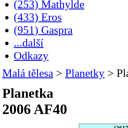
(253) Mathylde
(433) Eros
(951) Gaspra
...další
Odkazy
Malá tělesa
>
Planetky
>
Pl
Planetka
2006 AF40
(261