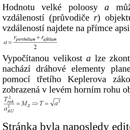
Hodnotu velké poloosy
a
může
vzdáleností (průvodiče
r
) objekt
vzdáleností najdete na přímce apsi
Vypočítanou velikost
a
lze zkont
nachází dráhové elementy plane
pomocí třetího Keplerova zák
zobrazená v levém horním rohu o
Stránka byla naposledy edi