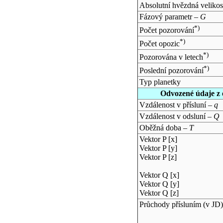
Absolutní hvězdná velikos
Fázový parametr –
G
*)
Počet pozorování
*)
Počet opozic
*)
Pozorována v letech
*)
Poslední pozorování
Typ planetky
Odvozené údaje z 
Vzdálenost v přísluní –
q
Vzdálenost v odsluní –
Q
Oběžná doba –
T
Vektor P [x]
Vektor P [y]
Vektor P [z]
Vektor Q [x]
Vektor Q [y]
Vektor Q [z]
Průchody přísluním (v
JD
)