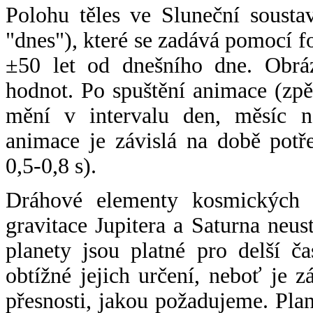
Polohu těles ve Sluneční sousta
"dnes"), které se zadává pomocí 
±50 let od dnešního dne. Obráz
hodnot. Po spuštění animace (zpě
mění v intervalu den, měsíc ne
animace je závislá na době potř
0,5-0,8 s).
Dráhové elementy kosmických t
gravitace Jupitera a Saturna neu
planety jsou platné pro delší č
obtížné jejich určení, neboť je 
přesnosti, jakou požadujeme. Pla