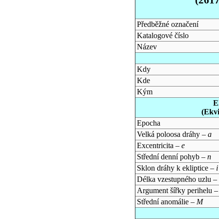
Předběžné označení
Katalogové číslo
Název
Kdy
Kde
Kým
E
(Ekv
Epocha
Velká poloosa dráhy –
a
Excentricita –
e
Střední denní pohyb –
n
Sklon dráhy k ekliptice –
i
Délka vzestupného uzlu –
Argument šířky perihelu 
Střední anomálie –
M