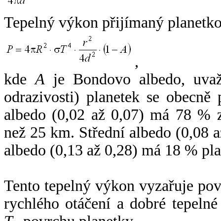
Tepelný výkon přijímaný planetko
,
kde
A
je Bondovo albedo, uvaž
odrazivosti) planetek se obecně
albedo (0,02 až 0,07) má 78 % z
než 25 km. Střední albedo (0,08 
albedo (0,13 až 0,28) má 18 % pla
Tento tepelný výkon vyzařuje po
rychlého otáčení a dobré tepelné