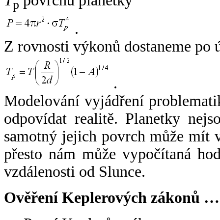
T
povrchu planetky
p
.
Z rovnosti výkonů dostaneme po 
.
Modelování vyjádření problemati
odpovídat realitě. Planetky nejso
samotný jejich povrch může mít v
přesto nám může vypočítaná hodn
vzdálenosti od Slunce.
Ověření Keplerových zákonů …