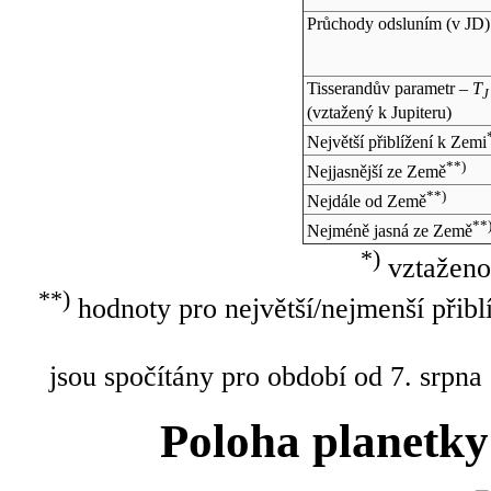
Průchody odsluním (v
JD
)
Tisserandův parametr –
T
J
(vztažený k Jupiteru)
Největší přiblížení k Zemi
**)
Nejjasnější ze Země
**)
Nejdále od Země
**
Nejméně jasná ze Země
*)
vztaženo
**)
hodnoty pro největší/nejmenší přibl
jsou spočítány pro období od 7. srpna
Poloha planetky