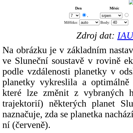
Den
Měsíc
.
Měřítko:
Body
:
Zdroj dat:
IAU
Na obrázku je v základním nastav
ve Sluneční soustavě v rovině ek
podle vzdálenosti planetky v odsl
planetky vykreslila a optimálně
které lze změnit z vybraných h
trajektorií) některých planet Sl
naznačuje, zda se planetka nacház
ní (červeně).