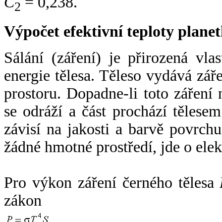
C
= 0,238.
2
Výpočet efektivní teploty plan
Sálání (záření) je přirozená vla
energie tělesa. Těleso vydává zá
prostoru. Dopadne-li toto záření n
se odráží a část prochází tělesem
závisí na jakosti a barvě povrch
žádné hmotné prostředí, jde o ele
Pro výkon záření černého tělesa
zákon