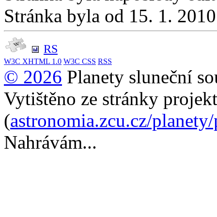
Stránka byla od 15. 1. 201
RS
W3C
XHTML 1.0
W3C
CSS
RSS
© 2026
Planety sluneční so
Vytištěno ze stránky projek
(
astronomia.zcu.cz/planety
Nahrávám...