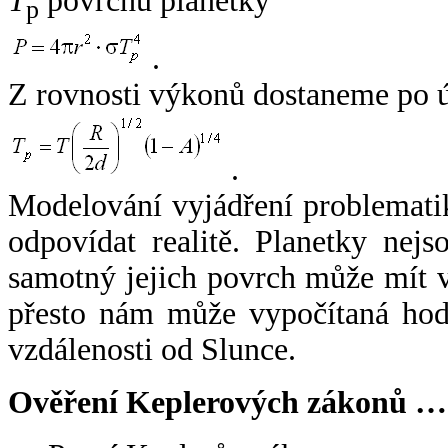
T
povrchu planetky
p
.
Z rovnosti výkonů dostaneme po 
.
Modelování vyjádření problemati
odpovídat realitě. Planetky nejso
samotný jejich povrch může mít v
přesto nám může vypočítaná hodn
vzdálenosti od Slunce.
Ověření Keplerových zákonů …