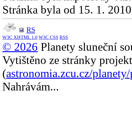
Stránka byla od 15. 1. 201
RS
W3C
XHTML 1.0
W3C
CSS
RSS
© 2026
Planety sluneční so
Vytištěno ze stránky projek
(
astronomia.zcu.cz/planety
Nahrávám...