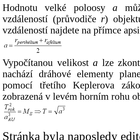
Hodnotu velké poloosy
a
může
vzdáleností (průvodiče
r
) objekt
vzdáleností najdete na přímce apsi
Vypočítanou velikost
a
lze zkont
nachází dráhové elementy plane
pomocí třetího Keplerova zák
zobrazená v levém horním rohu o
Stránka byla naposledy edi