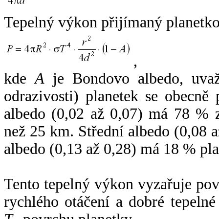
Tepelný výkon přijímaný planetko
,
kde
A
je Bondovo albedo, uvaž
odrazivosti) planetek se obecně
albedo (0,02 až 0,07) má 78 % z
než 25 km. Střední albedo (0,08 
albedo (0,13 až 0,28) má 18 % pla
Tento tepelný výkon vyzařuje po
rychlého otáčení a dobré tepelné