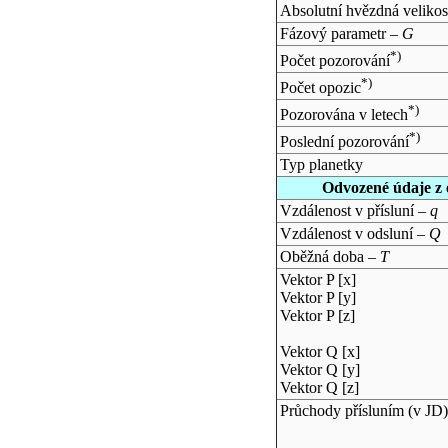
Absolutní hvězdná velikos
Fázový parametr –
G
*)
Počet pozorování
*)
Počet opozic
*)
Pozorována v letech
*)
Poslední pozorování
Typ planetky
Odvozené údaje z 
Vzdálenost v přísluní –
q
Vzdálenost v odsluní –
Q
Oběžná doba –
T
Vektor P [x]
Vektor P [y]
Vektor P [z]
Vektor Q [x]
Vektor Q [y]
Vektor Q [z]
Průchody přísluním (v
JD
)