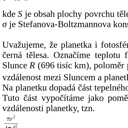
kde
S
je obsah plochy povrchu těl
σ
je Stefanova-Boltzmannova kons
Uvažujeme, že planetka i fotosfér
černá tělesa. Označíme teplotu 
Slunce
R
(696 tisíc km), poloměr
vzdálenost mezi Sluncem a plane
Na planetku dopadá část tepelnéh
Tuto část vypočítáme jako pomě
vzdálenosti planetky, tzn.