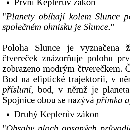
První Keplerův zákon
"
Planety obíhají kolem Slunce p
společném ohnisku je Slunce.
"
Poloha Slunce je vyznačena 
čtvereček znázorňuje polohu pr
zobrazeno modrým čtverečkem. Če
Bod na eliptické trajektorii, v n
přísluní
, bod, v němž je planet
Spojnice obou se nazývá
přímka a
Druhý Keplerův zákon
"
Obsahy ploch opsaných průvodič