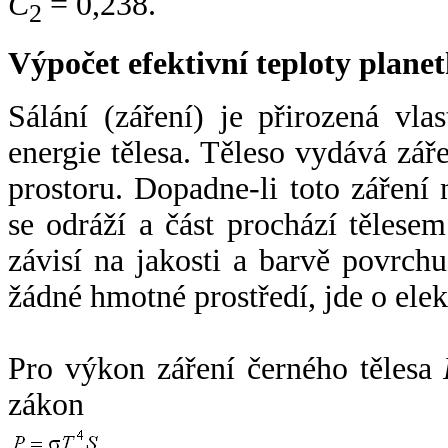
C
= 0,238.
2
Výpočet efektivní teploty plan
Sálání (záření) je přirozená vla
energie tělesa. Těleso vydává zá
prostoru. Dopadne-li toto záření n
se odráží a část prochází tělesem
závisí na jakosti a barvě povrch
žádné hmotné prostředí, jde o ele
Pro výkon záření černého tělesa
zákon