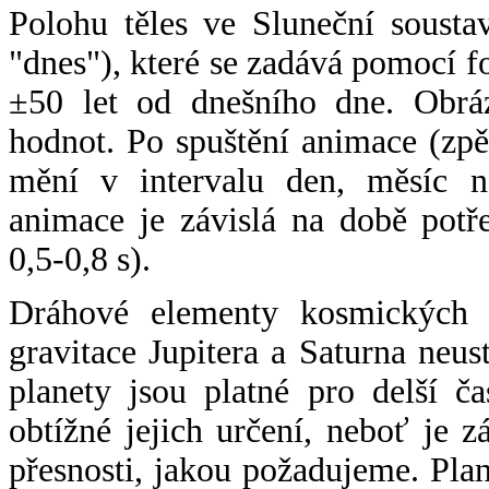
Polohu těles ve Sluneční sousta
"dnes"), které se zadává pomocí 
±50 let od dnešního dne. Obráz
hodnot. Po spuštění animace (zpě
mění v intervalu den, měsíc ne
animace je závislá na době potř
0,5-0,8 s).
Dráhové elementy kosmických t
gravitace Jupitera a Saturna neu
planety jsou platné pro delší č
obtížné jejich určení, neboť je 
přesnosti, jakou požadujeme. Pla