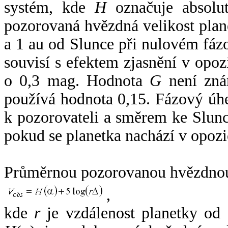
systém, kde
H
označuje absolut
pozorovaná hvězdná velikost plan
a 1 au od Slunce při nulovém fá
souvisí s efektem zjasnění v opoz
o 0,3 mag. Hodnota
G
není zná
používá hodnota 0,15. Fázový úh
k pozorovateli a směrem ke Slunc
pokud se planetka nachází v opozi
Průměrnou pozorovanou hvězdnou 
,
kde
r
je vzdálenost planetky od