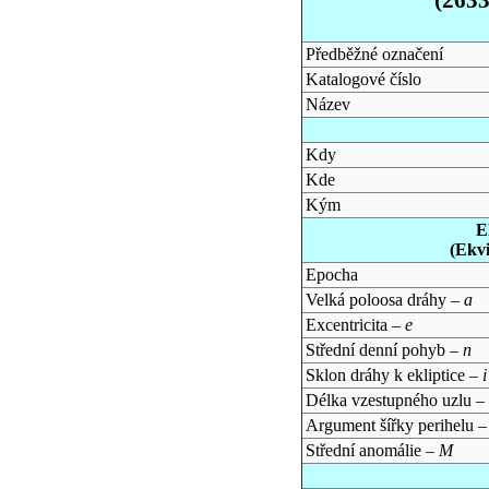
Předběžné označení
Katalogové číslo
Název
Kdy
Kde
Kým
E
(Ekv
Epocha
Velká poloosa dráhy –
a
Excentricita –
e
Střední denní pohyb –
n
Sklon dráhy k ekliptice –
i
Délka vzestupného uzlu –
Argument šířky perihelu 
Střední anomálie –
M