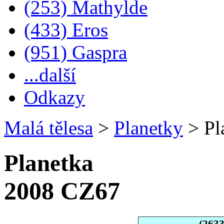
(253) Mathylde
(433) Eros
(951) Gaspra
...další
Odkazy
Malá tělesa
>
Planetky
>
Pl
Planetka
2008 CZ67
(263