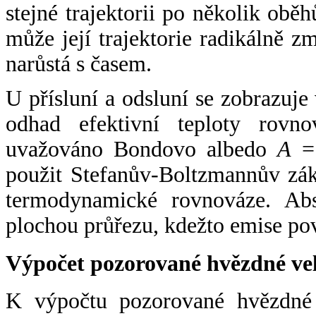
stejné trajektorii po několik oběh
může její trajektorie radikálně zm
narůstá s časem.
U přísluní a odsluní se zobrazuje
odhad efektivní teploty rovno
uvažováno Bondovo albedo
A
= 
použit Stefanův-Boltzmannův zák
termodynamické rovnováze. Abs
plochou průřezu, kdežto emise po
Výpočet pozorované hvězdné ve
K výpočtu pozorované hvězdné v