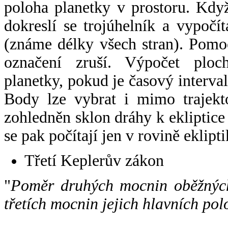
poloha planetky v prostoru. Kdy
dokreslí se trojúhelník a vypoč
(známe délky všech stran). Pomo
označení zruší. Výpočet ploch
planetky, pokud je časový interval
Body lze vybrat i mimo trajekto
zohledněn sklon dráhy k ekliptice
se pak počítají jen v rovině eklipti
Třetí Keplerův zákon
"
Poměr druhých mocnin oběžných
třetích mocnin jejich hlavních pol