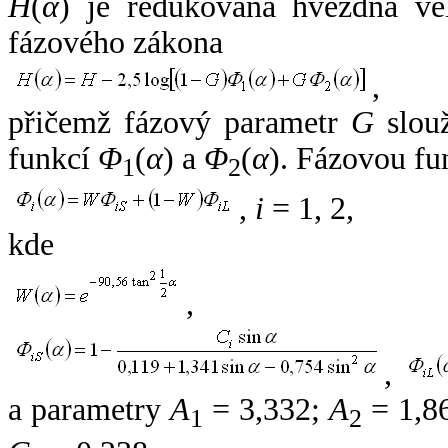
H
(
α
) je redukovaná hvězdná vel
fázového zákona
,
přičemž fázový parametr
G
slouž
funkcí
Φ
(
α
) a
Φ
(
α
). Fázovou fu
1
2
,
i
= 1, 2,
kde
,
,
a parametry
A
= 3,332;
A
= 1,8
1
2