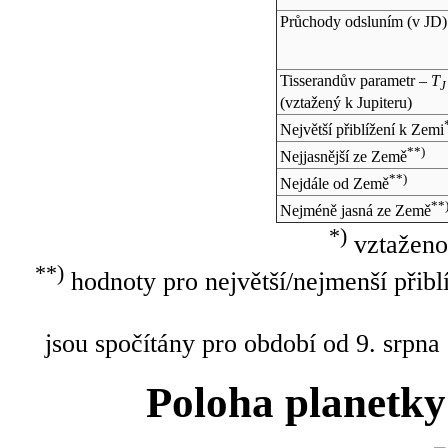
Průchody odsluním (v
JD
)
Tisserandův parametr –
T
J
(vztažený k Jupiteru)
Největší přiblížení k Zemi
**)
Nejjasnější ze Země
**)
Nejdále od Země
**
Nejméně jasná ze Země
*)
vztaženo
**)
hodnoty pro největší/nejmenší přibl
jsou spočítány pro období od 9. srpna
Poloha planetky