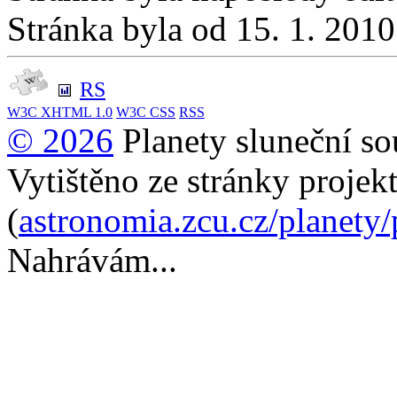
Stránka byla od 15. 1. 201
RS
W3C
XHTML 1.0
W3C
CSS
RSS
© 2026
Planety sluneční so
Vytištěno ze stránky projek
(
astronomia.zcu.cz/planety
Nahrávám...