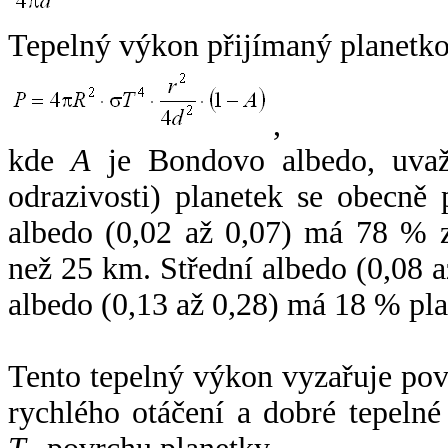
Tepelný výkon přijímaný planetko
,
kde
A
je Bondovo albedo, uvaž
odrazivosti) planetek se obecně
albedo (0,02 až 0,07) má 78 % z
než 25 km. Střední albedo (0,08 
albedo (0,13 až 0,28) má 18 % pla
Tento tepelný výkon vyzařuje po
rychlého otáčení a dobré tepelné