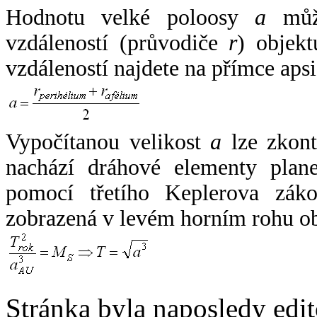
Hodnotu velké poloosy
a
může
vzdáleností (průvodiče
r
) objekt
vzdáleností najdete na přímce apsi
Vypočítanou velikost
a
lze zkont
nachází dráhové elementy plane
pomocí třetího Keplerova zák
zobrazená v levém horním rohu o
Stránka byla naposledy edi