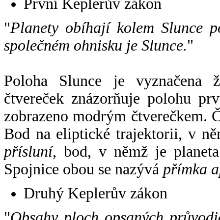
První Keplerův zákon
"
Planety obíhají kolem Slunce p
společném ohnisku je Slunce.
"
Poloha Slunce je vyznačena 
čtvereček znázorňuje polohu pr
zobrazeno modrým čtverečkem. Če
Bod na eliptické trajektorii, v n
přísluní
, bod, v němž je planet
Spojnice obou se nazývá
přímka a
Druhý Keplerův zákon
"
Obsahy ploch opsaných průvodič