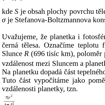
kde
S
je obsah plochy povrchu těl
σ
je Stefanova-Boltzmannova kons
Uvažujeme, že planetka i fotosfér
černá tělesa. Označíme teplotu 
Slunce
R
(696 tisíc km), poloměr
vzdálenost mezi Sluncem a plane
Na planetku dopadá část tepelnéh
Tuto část vypočítáme jako pomě
vzdálenosti planetky, tzn.