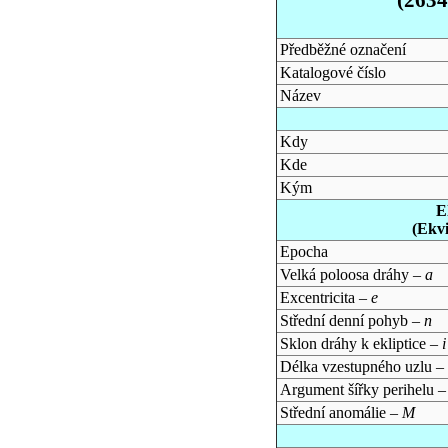
Předběžné označení
Katalogové číslo
Název
Kdy
Kde
Kým
E
(Ekv
Epocha
Velká poloosa dráhy –
a
Excentricita –
e
Střední denní pohyb –
n
Sklon dráhy k ekliptice –
i
Délka vzestupného uzlu –
Argument šířky perihelu 
Střední anomálie –
M