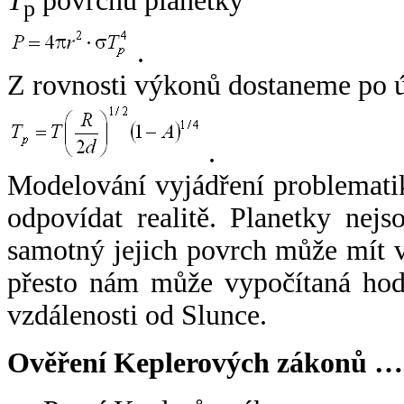
T
povrchu planetky
p
.
Z rovnosti výkonů dostaneme po 
.
Modelování vyjádření problemati
odpovídat realitě. Planetky nejso
samotný jejich povrch může mít v
přesto nám může vypočítaná hodn
vzdálenosti od Slunce.
Ověření Keplerových zákonů …