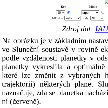
Den
Měsíc
.
Měřítko:
Body
:
Zdroj dat:
IAU
Na obrázku je v základním nastav
ve Sluneční soustavě v rovině ek
podle vzdálenosti planetky v odsl
planetky vykreslila a optimálně
které lze změnit z vybraných h
trajektorií) některých planet Sl
naznačuje, zda se planetka nacház
ní (červeně).