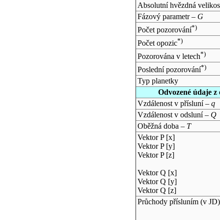
Absolutní hvězdná velikos
Fázový parametr –
G
*)
Počet pozorování
*)
Počet opozic
*)
Pozorována v letech
*)
Poslední pozorování
Typ planetky
Odvozené údaje z 
Vzdálenost v přísluní –
q
Vzdálenost v odsluní –
Q
Oběžná doba –
T
Vektor P [x]
Vektor P [y]
Vektor P [z]
Vektor Q [x]
Vektor Q [y]
Vektor Q [z]
Průchody přísluním (v
JD
)