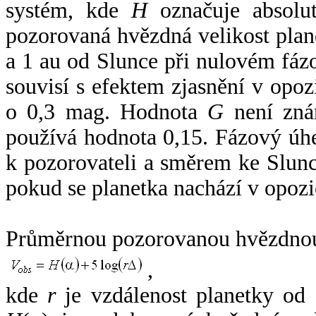
systém, kde
H
označuje absolut
pozorovaná hvězdná velikost plan
a 1 au od Slunce při nulovém fá
souvisí s efektem zjasnění v opoz
o 0,3 mag. Hodnota
G
není zná
používá hodnota 0,15. Fázový úh
k pozorovateli a směrem ke Slunc
pokud se planetka nachází v opozi
Průměrnou pozorovanou hvězdnou 
,
kde
r
je vzdálenost planetky od