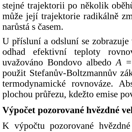
stejné trajektorii po několik oběh
může její trajektorie radikálně zm
narůstá s časem.
U přísluní a odsluní se zobrazuje
odhad efektivní teploty rovno
uvažováno Bondovo albedo
A
= 
použit Stefanův-Boltzmannův zák
termodynamické rovnováze. Abs
plochou průřezu, kdežto emise po
Výpočet pozorované hvězdné ve
K výpočtu pozorované hvězdné v