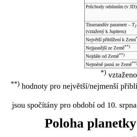
Průchody odsluním (v
JD
)
Tisserandův parametr –
T
J
(vztažený k Jupiteru)
Největší přiblížení k Zemi
**)
Nejjasnější ze Země
**)
Nejdále od Země
**
Nejméně jasná ze Země
*)
vztaženo
**)
hodnoty pro největší/nejmenší přibl
jsou spočítány pro období od 10. srpna
Poloha planetky