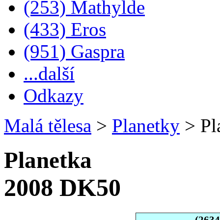
(253) Mathylde
(433) Eros
(951) Gaspra
...další
Odkazy
Malá tělesa
>
Planetky
>
Pl
Planetka
2008 DK50
(263