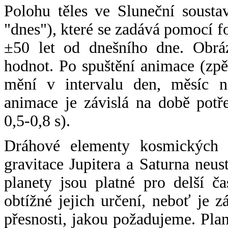
Polohu těles ve Sluneční sousta
"dnes"), které se zadává pomocí 
±50 let od dnešního dne. Obráz
hodnot. Po spuštění animace (zpě
mění v intervalu den, měsíc ne
animace je závislá na době potř
0,5-0,8 s).
Dráhové elementy kosmických t
gravitace Jupitera a Saturna neu
planety jsou platné pro delší č
obtížné jejich určení, neboť je 
přesnosti, jakou požadujeme. Pla