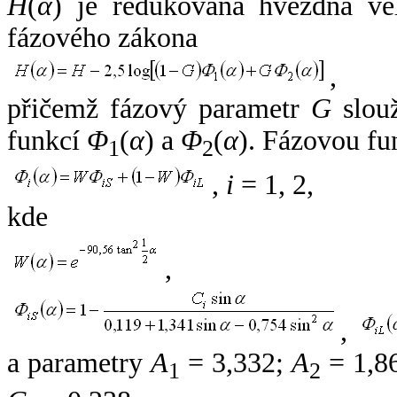
H
(
α
) je redukovaná hvězdná vel
fázového zákona
,
přičemž fázový parametr
G
slouž
funkcí
Φ
(
α
) a
Φ
(
α
). Fázovou fu
1
2
,
i
= 1, 2,
kde
,
,
a parametry
A
= 3,332;
A
= 1,8
1
2