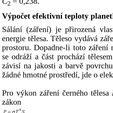
C
= 0,238.
2
Výpočet efektivní teploty plan
Sálání (záření) je přirozená vla
energie tělesa. Těleso vydává zá
prostoru. Dopadne-li toto záření n
se odráží a část prochází tělesem
závisí na jakosti a barvě povrch
žádné hmotné prostředí, jde o ele
Pro výkon záření černého tělesa
zákon