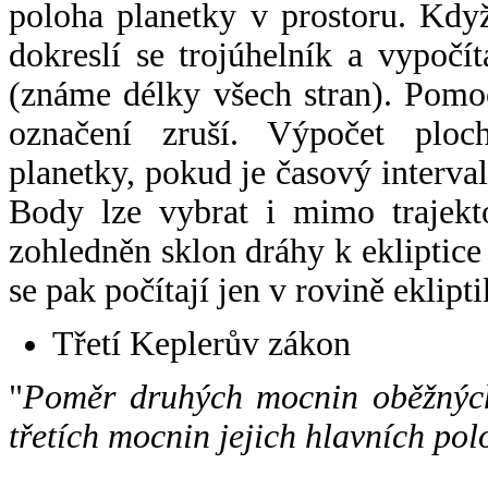
poloha planetky v prostoru. Kdy
dokreslí se trojúhelník a vypoč
(známe délky všech stran). Pomo
označení zruší. Výpočet ploch
planetky, pokud je časový interval
Body lze vybrat i mimo trajekto
zohledněn sklon dráhy k ekliptice
se pak počítají jen v rovině eklipti
Třetí Keplerův zákon
"
Poměr druhých mocnin oběžných
třetích mocnin jejich hlavních pol