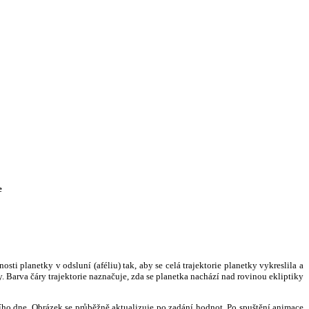
e
i planetky v odsluní (aféliu) tak, aby se celá trajektorie planetky vykreslila a
. Barva čáry trajektorie naznačuje, zda se planetka nachází nad rovinou ekliptiky
ního dne. Obrázek se průběžně aktualizuje po zadání hodnot. Po spuštění animace