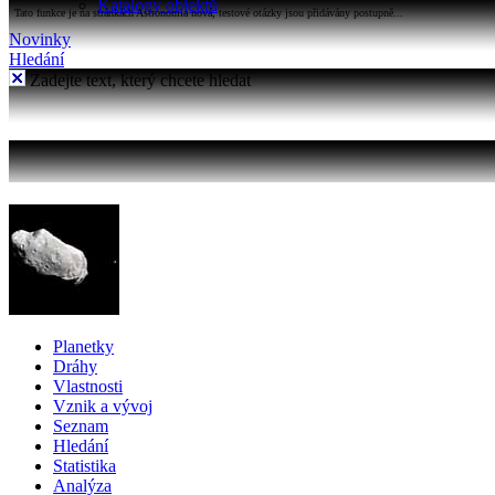
Katalogy objektů
Tato funkce je na stránkách Astronomia nová, testové otázky jsou přidávány postupně...
Novinky
Hledání
Zadejte text, který chcete hledat
Planetky
Dráhy
Vlastnosti
Vznik a vývoj
Seznam
Hledání
Statistika
Analýza