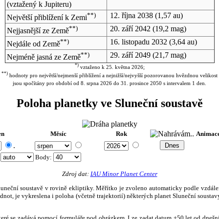
(vztažený k Jupiteru)
**)
12. října 2038
(1,57 au)
Největší přiblížení k Zemi
**)
20. září 2042
(19,2 mag)
Nejjasnější ze Země
**)
16. listopadu 2032
(3,64 au)
Nejdále od Země
**)
29. září 2049
(21,7 mag)
Nejméně jasná ze Země
*)
vztaženo k 25. května 2026;
**)
hodnoty pro největší/nejmenší přiblížení a nejnižší/nejvyšší pozorovanou hvězdnou velikost
jsou spočítány pro období od 8. srpna 2026 do 31. prosince 2050 s intervalem 1 den.
Poloha planetky ve Sluneční soustavě
en
Měsíc
Rok
Animac
.
:
Body
:
Zdroj dat:
IAU Minor Planet Center
eční soustavě v rovině ekliptiky. Měřítko je zvoleno automaticky podle vzdálenost
not, je vykreslena i poloha (včetně trajektorií) některých planet Sluneční soustavy
, které se zadává pomocí formuláře pod obrázkem. Lze zadat datum ±50 let od dneš