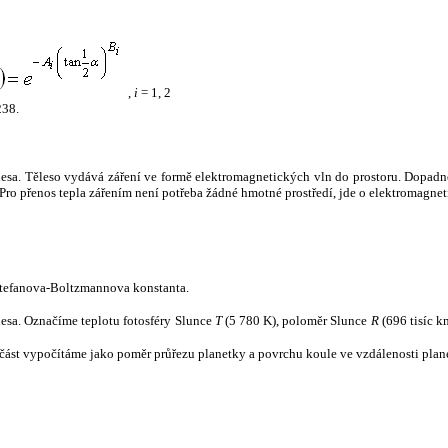
,
i
= 1, 2
238.
tělesa. Těleso vydává záření ve formě elektromagnetických vln do prostoru. Dopadne-l
u. Pro přenos tepla zářením není potřeba žádné hmotné prostředí, jde o elektromagnet
tefanova-Boltzmannova konstanta.
tělesa. Označíme teplotu fotosféry Slunce
T
(5 780 K), poloměr Slunce
R
(696 tisíc k
část vypočítáme jako poměr průřezu planetky a povrchu koule ve vzdálenosti plane