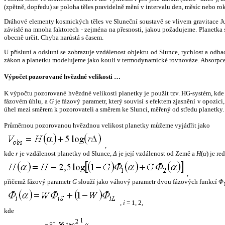
(zpětně, dopředu) se poloha těles pravidelně mění v intervalu den, měsíc nebo ro
Dráhové elementy kosmických těles ve Sluneční soustavě se vlivem gravitace Jup
závislé na mnoha faktorech - zejména na přesnosti, jakou požadujeme. Planetka se
obecně určit. Chyba narůstá s časem.
U přísluní a odsluní se zobrazuje vzdálenost objektu od Slunce, rychlost a od
zákon a planetku modelujeme jako kouli v termodynamické rovnováze. Absorpce 
Výpočet pozorované hvězdné velikosti …
K výpočtu pozorované hvězdné velikosti planetky je použit tzv. HG-systém, kd
fázovém úhlu, a
G
je fázový parametr, který souvisí s efektem zjasnění v opozic
úhel mezi směrem k pozorovateli a směrem ke Slunci, měřený od středu planetky. 
Průměrnou pozorovanou hvězdnou velikost planetky můžeme vyjádřit jako
,
kde
r
je vzdálenost planetky od Slunce,
Δ
je její vzdálenost od Země a
H
(
α
) je r
,
přičemž fázový parametr
G
slouží jako váhový parametr dvou fázových funkcí
Φ
,
i
= 1, 2,
kde