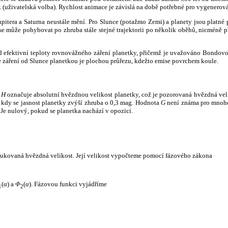
k (uživatelská volba). Rychlost animace je závislá na době potřebné pro vygenerová
itera a Saturna neustále mění. Pro Slunce (potažmo Zemi) a planety jsou platné p
 může pohybovat po zhruba stále stejné trajektorii po několik oběhů, nicméně při p
had efektivní teploty rovnovážného záření planetky, přičemž je uvažováno Bondov
záření od Slunce planetkou je plochou průřezu, kdežto emise povrchem koule.
e
H
označuje absolutní hvězdnou velikost planetky, což je pozorovaná hvězdná veli
i, kdy se jasnost planetky zvýší zhruba o 0,3 mag. Hodnota
G
není známa pro mnoho 
Je nulový, pokud se planetka nachází v opozici.
edukovaná hvězdná velikost. Její velikost vypočteme pomocí fázového zákona
(
α
) a
Φ
(
α
). Fázovou funkci vyjádříme
1
2