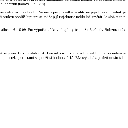
ní obrázku (řádově 0,5-0,8 s).
ro delší časové období. Nicméně pro planetky je obtížné jejich určení, neboť je
růletu poblíž Jupiteru se může její trajektorie radikálně změnit. Je složité toto
o albedo
A
= 0,09. Pro výpočet efektivní teploty je použit Stefanův-Boltzmannův
kost planetky ve vzdálenosti 1 au od pozorovatele a 1 au od Slunce při nulovém
planetek, pro ostatní se používá hodnota 0,15. Fázový úhel
α
je definován jako