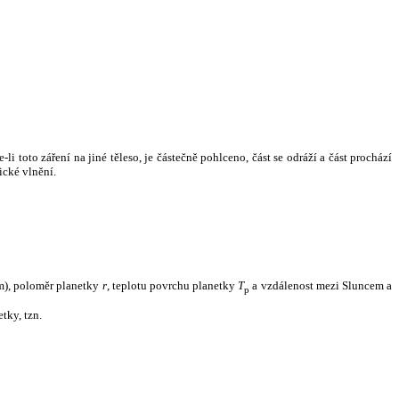
i toto záření na jiné těleso, je částečně pohlceno, část se odráží a část prochází
ické vlnění.
m), poloměr planetky
r
, teplotu povrchu planetky
T
a vzdálenost mezi Sluncem a
p
tky, tzn.