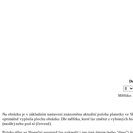
D
Měřítko
Na obrázku je v základním nastavení znázorněna aktuální poloha planetky ve Slun
optimálně vyplnila plochu obrázku. Dle měřítka, které lze změnit z vybraných hod
(modře) nebo pod ní (červeně).
Polohu těles ve Sluneční soustavě lze vykreslit i pro jiné datum (nebo "dnes")