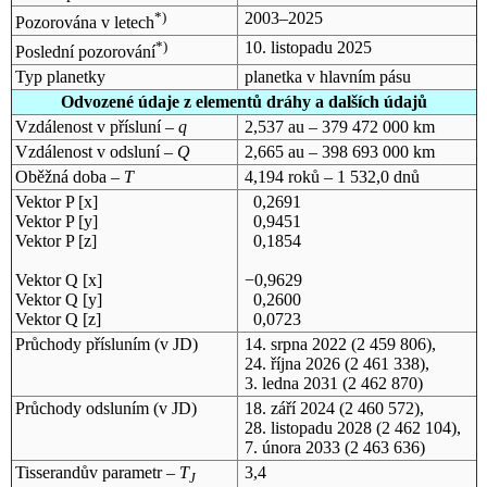
*)
2003–2025
Pozorována v letech
*)
10. listopadu 2025
Poslední pozorování
Typ planetky
planetka v hlavním pásu
Odvozené údaje z elementů dráhy a dalších údajů
Vzdálenost v přísluní –
q
2,537 au – 379 472 000 km
Vzdálenost v odsluní –
Q
2,665 au – 398 693 000 km
Oběžná doba –
T
4,194 roků – 1 532,0 dnů
Vektor P [x]
0,2691
Vektor P [y]
0,9451
Vektor P [z]
0,1854
Vektor Q [x]
−0,9629
Vektor Q [y]
0,2600
Vektor Q [z]
0,0723
Průchody přísluním (v
JD
)
14. srpna 2022
(2 459 806),
24. října 2026
(2 461 338),
3. ledna 2031
(2 462 870)
Průchody odsluním (v
JD
)
18. září 2024
(2 460 572),
28. listopadu 2028
(2 462 104),
7. února 2033
(2 463 636)
Tisserandův parametr –
T
3,4
J