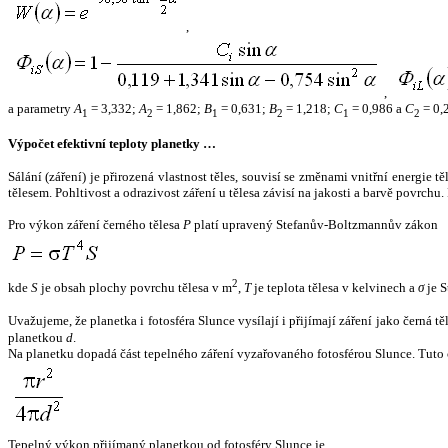
,
,
a parametry
A
= 3,332;
A
= 1,862;
B
= 0,631;
B
= 1,218;
C
= 0,986 a
C
= 0,
1
2
1
2
1
2
Výpočet efektivní teploty planetky …
Sálání (záření) je přirozená vlastnost těles, souvisí se změnami vnitřní energie 
tělesem. Pohltivost a odrazivost záření u tělesa závisí na jakosti a barvě povrch
Pro výkon záření černého tělesa
P
platí upravený Stefanův-Boltzmannův zákon
2
kde
S
je obsah plochy povrchu tělesa v m
,
T
je teplota tělesa v kelvinech a
σ
je S
Uvažujeme, že planetka i fotosféra Slunce vysílají i přijímají záření jako černá 
planetkou
d
.
Na planetku dopadá část tepelného záření vyzařovaného fotosférou Slunce. Tuto 
Tepelný výkon přijímaný planetkou od fotosféry Slunce je