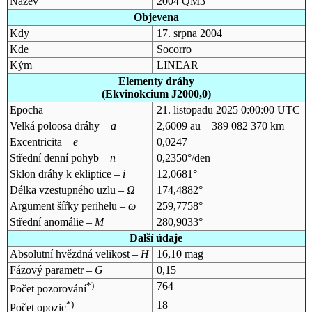
Název
2004 QM3
Objevena
Kdy
17. srpna 2004
Kde
Socorro
Kým
LINEAR
Elementy dráhy
(Ekvinokcium J2000,0)
Epocha
21. listopadu 2025 0:00:00 UTC
Velká poloosa dráhy –
a
2,6009 au – 389 082 370 km
Excentricita –
e
0,0247
Střední denní pohyb –
n
0,2350°/den
Sklon dráhy k ekliptice –
i
12,0681°
Délka vzestupného uzlu –
Ω
174,4882°
Argument šířky perihelu –
ω
259,7758°
Střední anomálie –
M
280,9033°
Další údaje
Absolutní hvězdná velikost –
H
16,10 mag
Fázový parametr –
G
0,15
*)
764
Počet pozorování
*)
18
Počet opozic