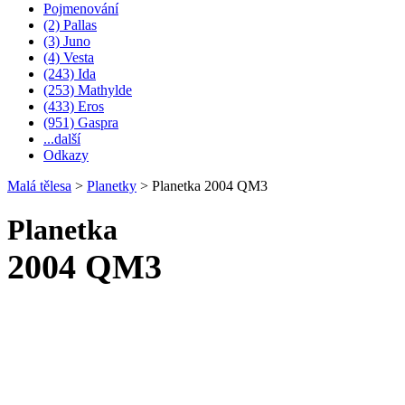
Pojmenování
(2) Pallas
(3) Juno
(4) Vesta
(243) Ida
(253) Mathylde
(433) Eros
(951) Gaspra
...další
Odkazy
Malá tělesa
>
Planetky
>
Planetka 2004 QM3
Planetka
2004 QM3