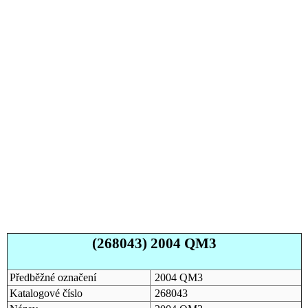
(268043) 2004 QM3
Předběžné označení
2004 QM3
Katalogové číslo
268043