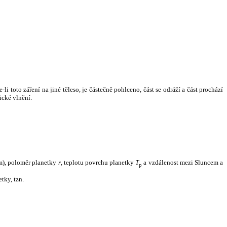
i toto záření na jiné těleso, je částečně pohlceno, část se odráží a část prochází
ické vlnění.
m), poloměr planetky
r
, teplotu povrchu planetky
T
a vzdálenost mezi Sluncem a
p
tky, tzn.