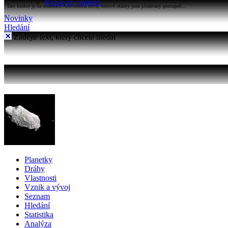
Katalogy objektů
Tato funkce je na stránkách Astronomia nová, testové otázky jsou přidávány postupně...
Novinky
Hledání
Zadejte text, který chcete hledat
Planetky
Dráhy
Vlastnosti
Vznik a vývoj
Seznam
Hledání
Statistika
Analýza