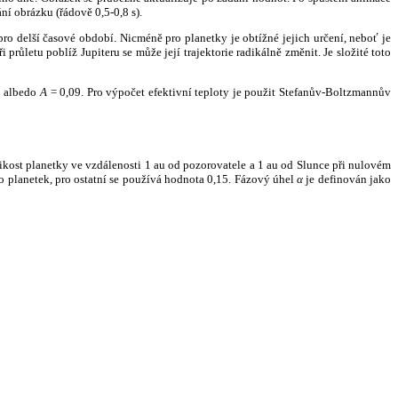
ní obrázku (řádově 0,5-0,8 s).
ro delší časové období. Nicméně pro planetky je obtížné jejich určení, neboť je
růletu poblíž Jupiteru se může její trajektorie radikálně změnit. Je složité toto
o albedo
A
= 0,09. Pro výpočet efektivní teploty je použit Stefanův-Boltzmannův
kost planetky ve vzdálenosti 1 au od pozorovatele a 1 au od Slunce při nulovém
planetek, pro ostatní se používá hodnota 0,15. Fázový úhel
α
je definován jako