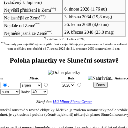
(vztažený k Jupiteru)
**)
6. února 2028
(1,76 au)
Největší přiblížení k Zemi
**)
3. března 2034
(19,8 mag)
Nejjasnější ze Země
**)
26. ledna 2048
(4,66 au)
Nejdále od Země
**)
29. března 2048
(23,0 mag)
Nejméně jasná ze Země
*)
vztaženo k 25. května 2026;
**)
hodnoty pro největší/nejmenší přiblížení a nejnižší/nejvyšší pozorovanou hvězdnou velikost
jsou spočítány pro období od 7. srpna 2026 do 31. prosince 2050 s intervalem 1 den.
Poloha planetky ve Sluneční soustavě
en
Měsíc
Rok
Animac
.
:
Body
:
Zdroj dat:
IAU Minor Planet Center
eční soustavě v rovině ekliptiky. Měřítko je zvoleno automaticky podle vzdálenost
not, je vykreslena i poloha (včetně trajektorií) některých planet Sluneční soustavy
, které se zadává pomocí formuláře pod obrázkem. Lze zadat datum ±50 let od dneš