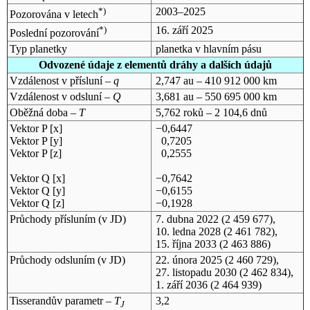
*)
2003–2025
Pozorována v letech
*)
16. září 2025
Poslední pozorování
Typ planetky
planetka v hlavním pásu
Odvozené údaje z elementů dráhy a dalších údajů
Vzdálenost v přísluní –
q
2,747 au – 410 912 000 km
Vzdálenost v odsluní –
Q
3,681 au – 550 695 000 km
Oběžná doba –
T
5,762 roků – 2 104,6 dnů
Vektor P [x]
−0,6447
Vektor P [y]
0,7205
Vektor P [z]
0,2555
Vektor Q [x]
−0,7642
Vektor Q [y]
−0,6155
Vektor Q [z]
−0,1928
Průchody přísluním (v
JD
)
7. dubna 2022
(2 459 677),
10. ledna 2028
(2 461 782),
15. října 2033
(2 463 886)
Průchody odsluním (v
JD
)
22. února 2025
(2 460 729),
27. listopadu 2030
(2 462 834),
1. září 2036
(2 464 939)
Tisserandův parametr –
T
3,2
J