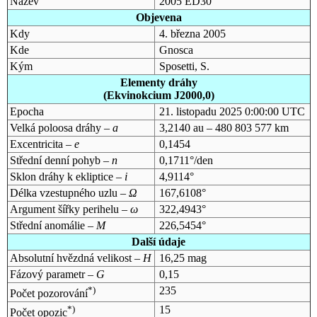
Název
2005 ED30
Objevena
Kdy
4. března 2005
Kde
Gnosca
Kým
Sposetti, S.
Elementy dráhy
(Ekvinokcium J2000,0)
Epocha
21. listopadu 2025 0:00:00 UTC
Velká poloosa dráhy –
a
3,2140 au – 480 803 577 km
Excentricita –
e
0,1454
Střední denní pohyb –
n
0,1711°/den
Sklon dráhy k ekliptice –
i
4,9114°
Délka vzestupného uzlu –
Ω
167,6108°
Argument šířky perihelu –
ω
322,4943°
Střední anomálie –
M
226,5454°
Další údaje
Absolutní hvězdná velikost –
H
16,25 mag
Fázový parametr –
G
0,15
*)
235
Počet pozorování
*)
15
Počet opozic