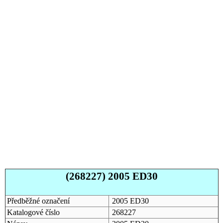
(268227) 2005 ED30
Předběžné označení
2005 ED30
Katalogové číslo
268227