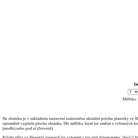
D
Měřítko
Na obrázku je v základním nastavení znázorněna aktuální poloha planetky ve Slun
optimálně vyplnila plochu obrázku. Dle měřítka, které lze změnit z vybraných hod
(modře) nebo pod ní (červeně).
Polohu těles ve Sluneční soustavě lze vykreslit i pro jiné datum (nebo "dnes")