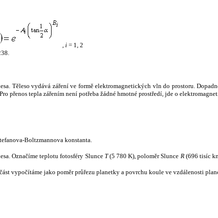
,
i
= 1, 2
238.
tělesa. Těleso vydává záření ve formě elektromagnetických vln do prostoru. Dopadne-l
u. Pro přenos tepla zářením není potřeba žádné hmotné prostředí, jde o elektromagnet
tefanova-Boltzmannova konstanta.
tělesa. Označíme teplotu fotosféry Slunce
T
(5 780 K), poloměr Slunce
R
(696 tisíc k
část vypočítáme jako poměr průřezu planetky a povrchu koule ve vzdálenosti plane