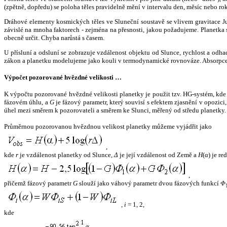
(zpětně, dopředu) se poloha těles pravidelně mění v intervalu den, měsíc nebo ro
Dráhové elementy kosmických těles ve Sluneční soustavě se vlivem gravitace Jup
závislé na mnoha faktorech - zejména na přesnosti, jakou požadujeme. Planetka se
obecně určit. Chyba narůstá s časem.
U přísluní a odsluní se zobrazuje vzdálenost objektu od Slunce, rychlost a od
zákon a planetku modelujeme jako kouli v termodynamické rovnováze. Absorpce 
Výpočet pozorované hvězdné velikosti …
K výpočtu pozorované hvězdné velikosti planetky je použit tzv. HG-systém, kd
fázovém úhlu, a
G
je fázový parametr, který souvisí s efektem zjasnění v opozic
úhel mezi směrem k pozorovateli a směrem ke Slunci, měřený od středu planetky. 
Průměrnou pozorovanou hvězdnou velikost planetky můžeme vyjádřit jako
,
kde
r
je vzdálenost planetky od Slunce,
Δ
je její vzdálenost od Země a
H
(
α
) je r
,
přičemž fázový parametr
G
slouží jako váhový parametr dvou fázových funkcí
Φ
,
i
= 1, 2,
kde