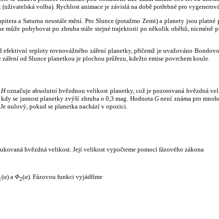
k (uživatelská volba). Rychlost animace je závislá na době potřebné pro vygenerová
itera a Saturna neustále mění. Pro Slunce (potažmo Zemi) a planety jsou platné p
 může pohybovat po zhruba stále stejné trajektorii po několik oběhů, nicméně při p
had efektivní teploty rovnovážného záření planetky, přičemž je uvažováno Bondov
záření od Slunce planetkou je plochou průřezu, kdežto emise povrchem koule.
e
H
označuje absolutní hvězdnou velikost planetky, což je pozorovaná hvězdná veli
i, kdy se jasnost planetky zvýší zhruba o 0,3 mag. Hodnota
G
není známa pro mnoho 
Je nulový, pokud se planetka nachází v opozici.
edukovaná hvězdná velikost. Její velikost vypočteme pomocí fázového zákona
(
α
) a
Φ
(
α
). Fázovou funkci vyjádříme
1
2