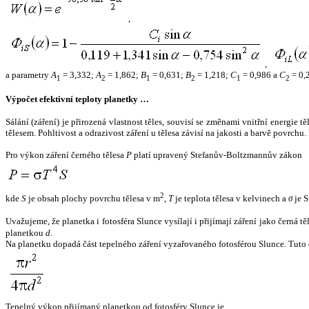
,
,
a parametry
A
= 3,332;
A
= 1,862;
B
= 0,631;
B
= 1,218;
C
= 0,986 a
C
= 0,
1
2
1
2
1
2
Výpočet efektivní teploty planetky …
Sálání (záření) je přirozená vlastnost těles, souvisí se změnami vnitřní energie 
tělesem. Pohltivost a odrazivost záření u tělesa závisí na jakosti a barvě povrch
Pro výkon záření černého tělesa
P
platí upravený Stefanův-Boltzmannův zákon
2
kde
S
je obsah plochy povrchu tělesa v m
,
T
je teplota tělesa v kelvinech a
σ
je S
Uvažujeme, že planetka i fotosféra Slunce vysílají i přijímají záření jako černá 
planetkou
d
.
Na planetku dopadá část tepelného záření vyzařovaného fotosférou Slunce. Tuto 
Tepelný výkon přijímaný planetkou od fotosféry Slunce je