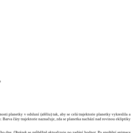
e
i planetky v odsluní (aféliu) tak, aby se celá trajektorie planetky vykreslila a
. Barva čáry trajektorie naznačuje, zda se planetka nachází nad rovinou ekliptiky
ního dne. Obrázek se průběžně aktualizuje po zadání hodnot. Po spuštění animace