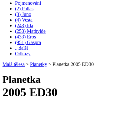
Pojmenování
(2) Pallas
(3) Juno
(4) Vesta
(243) Ida
(253) Mathylde
(433) Eros
(951) Gaspra
...další
Odkazy
Malá tělesa
>
Planetky
>
Planetka 2005 ED30
Planetka
2005 ED30