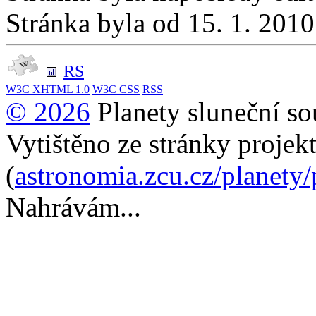
Stránka byla od 15. 1. 201
RS
W3C
XHTML 1.0
W3C
CSS
RSS
© 2026
Planety sluneční so
Vytištěno ze stránky projek
(
astronomia.zcu.cz/planety
Nahrávám...