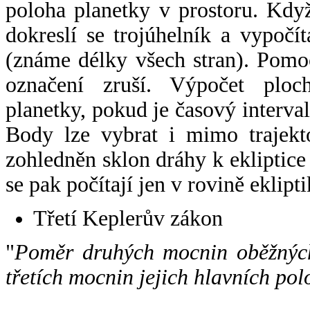
poloha planetky v prostoru. Kdy
dokreslí se trojúhelník a vypoč
(známe délky všech stran). Pomo
označení zruší. Výpočet ploch
planetky, pokud je časový interval
Body lze vybrat i mimo trajekto
zohledněn sklon dráhy k ekliptice
se pak počítají jen v rovině eklipti
Třetí Keplerův zákon
"
Poměr druhých mocnin oběžných
třetích mocnin jejich hlavních pol