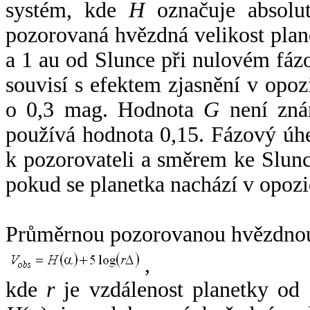
systém, kde
H
označuje absolut
pozorovaná hvězdná velikost plan
a 1 au od Slunce při nulovém fá
souvisí s efektem zjasnění v opoz
o 0,3 mag. Hodnota
G
není zná
používá hodnota 0,15. Fázový úh
k pozorovateli a směrem ke Slunc
pokud se planetka nachází v opozi
Průměrnou pozorovanou hvězdnou 
,
kde
r
je vzdálenost planetky od