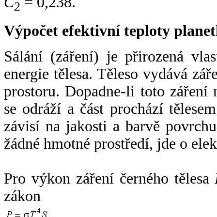
C
= 0,238.
2
Výpočet efektivní teploty plan
Sálání (záření) je přirozená vla
energie tělesa. Těleso vydává zá
prostoru. Dopadne-li toto záření n
se odráží a část prochází tělesem
závisí na jakosti a barvě povrch
žádné hmotné prostředí, jde o ele
Pro výkon záření černého tělesa
zákon