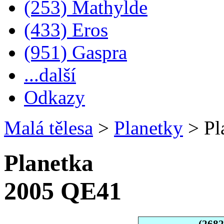
(253) Mathylde
(433) Eros
(951) Gaspra
...další
Odkazy
Malá tělesa
>
Planetky
>
Pl
Planetka
2005 QE41
(268