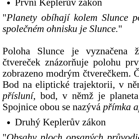
První Keplerův zákon
"
Planety obíhají kolem Slunce p
společném ohnisku je Slunce.
"
Poloha Slunce je vyznačena 
čtvereček znázorňuje polohu pr
zobrazeno modrým čtverečkem. Če
Bod na eliptické trajektorii, v n
přísluní
, bod, v němž je planet
Spojnice obou se nazývá
přímka a
Druhý Keplerův zákon
"
Obsahy ploch opsaných průvodič