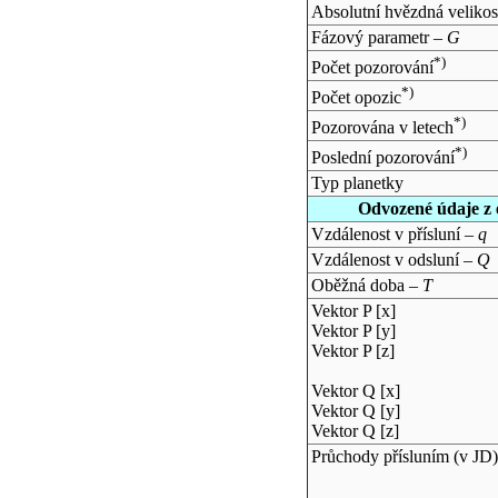
Absolutní hvězdná velikos
Fázový parametr –
G
*)
Počet pozorování
*)
Počet opozic
*)
Pozorována v letech
*)
Poslední pozorování
Typ planetky
Odvozené údaje z 
Vzdálenost v přísluní –
q
Vzdálenost v odsluní –
Q
Oběžná doba –
T
Vektor P [x]
Vektor P [y]
Vektor P [z]
Vektor Q [x]
Vektor Q [y]
Vektor Q [z]
Průchody přísluním (v
JD
)