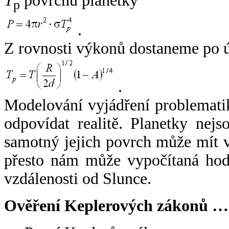
T
povrchu planetky
p
.
Z rovnosti výkonů dostaneme po 
.
Modelování vyjádření problemati
odpovídat realitě. Planetky nejso
samotný jejich povrch může mít v
přesto nám může vypočítaná hodn
vzdálenosti od Slunce.
Ověření Keplerových zákonů …