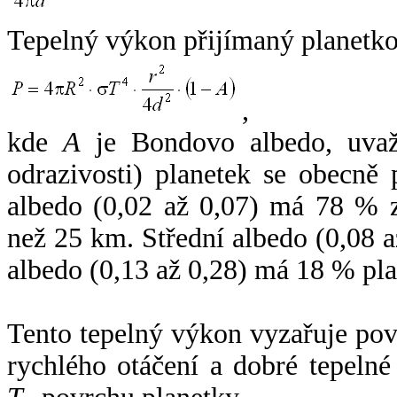
Tepelný výkon přijímaný planetko
,
kde
A
je Bondovo albedo, uvaž
odrazivosti) planetek se obecně
albedo (0,02 až 0,07) má 78 % z
než 25 km. Střední albedo (0,08 
albedo (0,13 až 0,28) má 18 % pla
Tento tepelný výkon vyzařuje po
rychlého otáčení a dobré tepelné