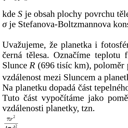
kde
S
je obsah plochy povrchu těl
σ
je Stefanova-Boltzmannova kons
Uvažujeme, že planetka i fotosfér
černá tělesa. Označíme teplotu 
Slunce
R
(696 tisíc km), poloměr
vzdálenost mezi Sluncem a plane
Na planetku dopadá část tepelnéh
Tuto část vypočítáme jako pomě
vzdálenosti planetky, tzn.