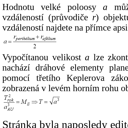
Hodnotu velké poloosy
a
může
vzdáleností (průvodiče
r
) objekt
vzdáleností najdete na přímce apsi
Vypočítanou velikost
a
lze zkont
nachází dráhové elementy plane
pomocí třetího Keplerova zák
zobrazená v levém horním rohu o
Stránka byla naposledy edi