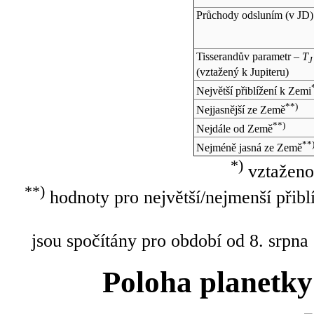
Průchody odsluním (v
JD
)
Tisserandův parametr –
T
J
(vztažený k Jupiteru)
Největší přiblížení k Zemi
**)
Nejjasnější ze Země
**)
Nejdále od Země
**
Nejméně jasná ze Země
*)
vztaženo
**)
hodnoty pro největší/nejmenší přibl
jsou spočítány pro období od 8. srpna
Poloha planetky