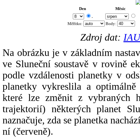
Den
Měsíc
.
Měřítko:
Body
:
Zdroj dat:
IAU
Na obrázku je v základním nastav
ve Sluneční soustavě v rovině ek
podle vzdálenosti planetky v odsl
planetky vykreslila a optimálně
které lze změnit z vybraných h
trajektorií) některých planet Sl
naznačuje, zda se planetka nacház
ní (červeně).