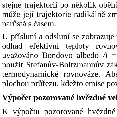
stejné trajektorii po několik oběh
může její trajektorie radikálně zm
narůstá s časem.
U přísluní a odsluní se zobrazuje
odhad efektivní teploty rovno
uvažováno Bondovo albedo
A
= 
použit Stefanův-Boltzmannův zák
termodynamické rovnováze. Abs
plochou průřezu, kdežto emise po
Výpočet pozorované hvězdné ve
K výpočtu pozorované hvězdné v