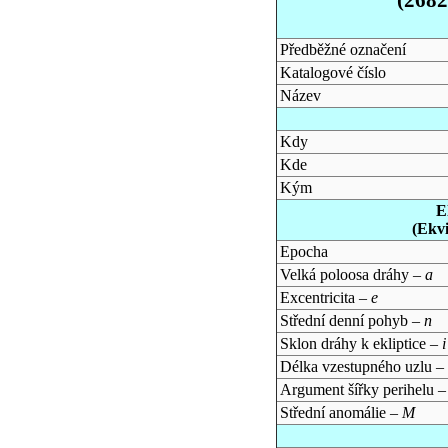
Předběžné označení
Katalogové číslo
Název
Kdy
Kde
Kým
E
(Ekv
Epocha
Velká poloosa dráhy –
a
Excentricita –
e
Střední denní pohyb –
n
Sklon dráhy k ekliptice –
i
Délka vzestupného uzlu –
Argument šířky perihelu 
Střední anomálie –
M