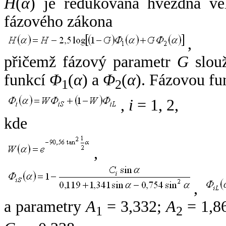
H
(
α
) je redukovaná hvězdná vel
fázového zákona
,
přičemž fázový parametr
G
slouž
funkcí
Φ
(
α
) a
Φ
(
α
). Fázovou fu
1
2
,
i
= 1, 2,
kde
,
,
a parametry
A
= 3,332;
A
= 1,8
1
2