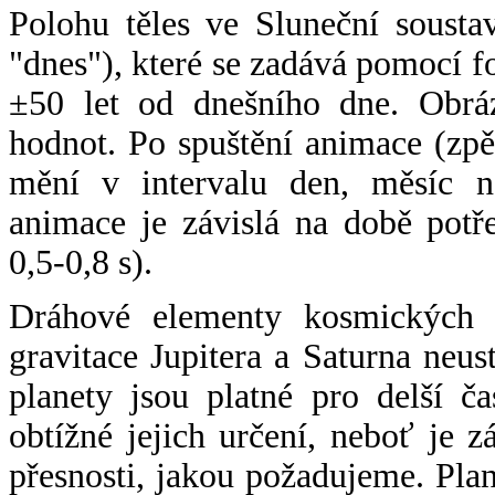
Polohu těles ve Sluneční sousta
"dnes"), které se zadává pomocí 
±50 let od dnešního dne. Obráz
hodnot. Po spuštění animace (zpě
mění v intervalu den, měsíc ne
animace je závislá na době potř
0,5-0,8 s).
Dráhové elementy kosmických t
gravitace Jupitera a Saturna neu
planety jsou platné pro delší č
obtížné jejich určení, neboť je 
přesnosti, jakou požadujeme. Pla