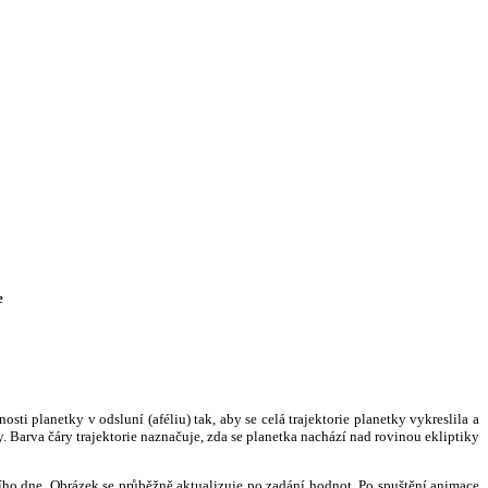
e
i planetky v odsluní (aféliu) tak, aby se celá trajektorie planetky vykreslila a
. Barva čáry trajektorie naznačuje, zda se planetka nachází nad rovinou ekliptiky
ního dne. Obrázek se průběžně aktualizuje po zadání hodnot. Po spuštění animace