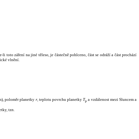
i toto záření na jiné těleso, je částečně pohlceno, část se odráží a část prochází
ické vlnění.
m), poloměr planetky
r
, teplotu povrchu planetky
T
a vzdálenost mezi Sluncem a
p
tky, tzn.