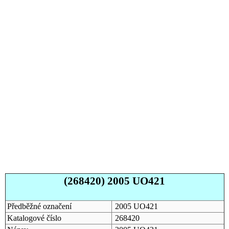
(268420) 2005 UO421
Předběžné označení
2005 UO421
Katalogové číslo
268420