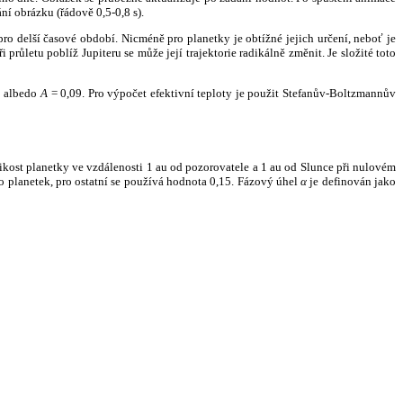
ní obrázku (řádově 0,5-0,8 s).
ro delší časové období. Nicméně pro planetky je obtížné jejich určení, neboť je
růletu poblíž Jupiteru se může její trajektorie radikálně změnit. Je složité toto
o albedo
A
= 0,09. Pro výpočet efektivní teploty je použit Stefanův-Boltzmannův
kost planetky ve vzdálenosti 1 au od pozorovatele a 1 au od Slunce při nulovém
planetek, pro ostatní se používá hodnota 0,15. Fázový úhel
α
je definován jako