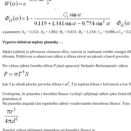
,
,
a parametry
A
= 3,332;
A
= 1,862;
B
= 0,631;
B
= 1,218;
C
= 0,986 a
C
= 0,
1
2
1
2
1
2
Výpočet efektivní teploty planetky …
Sálání (záření) je přirozená vlastnost těles, souvisí se změnami vnitřní energie 
tělesem. Pohltivost a odrazivost záření u tělesa závisí na jakosti a barvě povrch
Pro výkon záření černého tělesa
P
platí upravený Stefanův-Boltzmannův zákon
2
kde
S
je obsah plochy povrchu tělesa v m
,
T
je teplota tělesa v kelvinech a
σ
je S
Uvažujeme, že planetka i fotosféra Slunce vysílají i přijímají záření jako černá 
planetkou
d
.
Na planetku dopadá část tepelného záření vyzařovaného fotosférou Slunce. Tuto 
Tepelný výkon přijímaný planetkou od fotosféry Slunce je