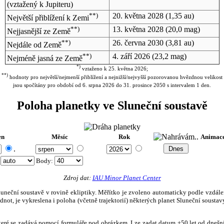
(vztažený k Jupiteru)
**)
20. května 2028
(1,35 au)
Největší přiblížení k Zemi
**)
13. května 2028
(20,0 mag)
Nejjasnější ze Země
**)
26. června 2030
(3,81 au)
Nejdále od Země
**)
4. září 2026
(23,2 mag)
Nejméně jasná ze Země
*)
vztaženo k 25. května 2026;
**)
hodnoty pro největší/nejmenší přiblížení a nejnižší/nejvyšší pozorovanou hvězdnou velikost
jsou spočítány pro období od 6. srpna 2026 do 31. prosince 2050 s intervalem 1 den.
Poloha planetky ve Sluneční soustavě
en
Měsíc
Rok
Animac
.
:
Body
:
Zdroj dat:
IAU Minor Planet Center
eční soustavě v rovině ekliptiky. Měřítko je zvoleno automaticky podle vzdálenost
not, je vykreslena i poloha (včetně trajektorií) některých planet Sluneční soustavy
, které se zadává pomocí formuláře pod obrázkem. Lze zadat datum ±50 let od dneš