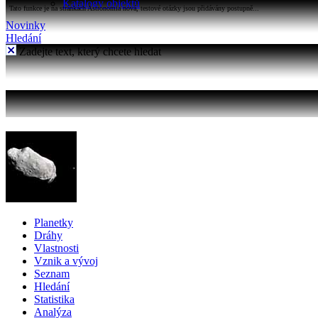
Katalogy objektů
Tato funkce je na stránkách Astronomia nová, testové otázky jsou přidávány postupně...
Novinky
Hledání
Zadejte text, který chcete hledat
Planetky
Dráhy
Vlastnosti
Vznik a vývoj
Seznam
Hledání
Statistika
Analýza