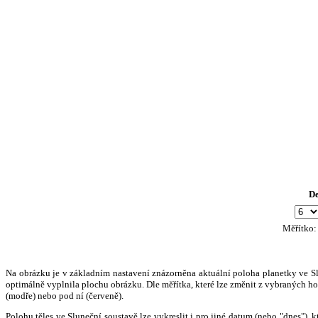
D
Měřítko
Na obrázku je v základním nastavení znázorněna aktuální poloha planetky ve Slun
optimálně vyplnila plochu obrázku. Dle měřítka, které lze změnit z vybraných hod
(modře) nebo pod ní (červeně).
Polohu těles ve Sluneční soustavě lze vykreslit i pro jiné datum (nebo "dnes")