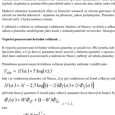
(zpětně, dopředu) se poloha těles pravidelně mění v intervalu den, měsíc nebo ro
Dráhové elementy kosmických těles ve Sluneční soustavě se vlivem gravitace Jup
závislé na mnoha faktorech - zejména na přesnosti, jakou požadujeme. Planetka se
obecně určit. Chyba narůstá s časem.
U přísluní a odsluní se zobrazuje vzdálenost objektu od Slunce, rychlost a od
zákon a planetku modelujeme jako kouli v termodynamické rovnováze. Absorpce 
Výpočet pozorované hvězdné velikosti …
K výpočtu pozorované hvězdné velikosti planetky je použit tzv. HG-systém, kd
fázovém úhlu, a
G
je fázový parametr, který souvisí s efektem zjasnění v opozic
úhel mezi směrem k pozorovateli a směrem ke Slunci, měřený od středu planetky. 
Průměrnou pozorovanou hvězdnou velikost planetky můžeme vyjádřit jako
,
kde
r
je vzdálenost planetky od Slunce,
Δ
je její vzdálenost od Země a
H
(
α
) je r
,
přičemž fázový parametr
G
slouží jako váhový parametr dvou fázových funkcí
Φ
,
i
= 1, 2,
kde