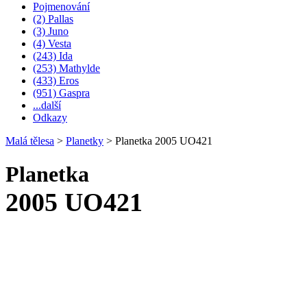
Pojmenování
(2) Pallas
(3) Juno
(4) Vesta
(243) Ida
(253) Mathylde
(433) Eros
(951) Gaspra
...další
Odkazy
Malá tělesa
>
Planetky
>
Planetka 2005 UO421
Planetka
2005 UO421