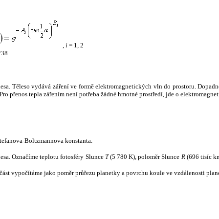
,
i
= 1, 2
238.
tělesa. Těleso vydává záření ve formě elektromagnetických vln do prostoru. Dopadne-l
u. Pro přenos tepla zářením není potřeba žádné hmotné prostředí, jde o elektromagnet
tefanova-Boltzmannova konstanta.
tělesa. Označíme teplotu fotosféry Slunce
T
(5 780 K), poloměr Slunce
R
(696 tisíc k
část vypočítáme jako poměr průřezu planetky a povrchu koule ve vzdálenosti plane