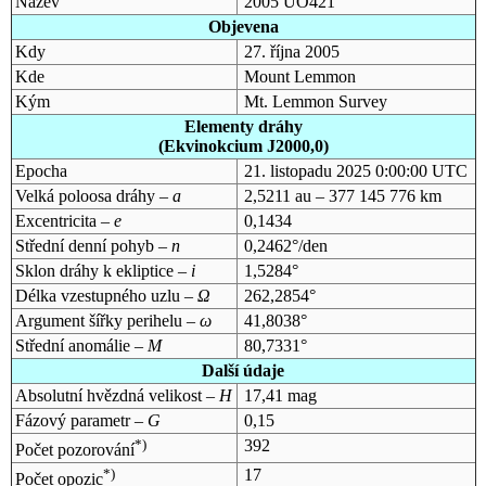
Název
2005 UO421
Objevena
Kdy
27. října 2005
Kde
Mount Lemmon
Kým
Mt. Lemmon Survey
Elementy dráhy
(Ekvinokcium J2000,0)
Epocha
21. listopadu 2025 0:00:00 UTC
Velká poloosa dráhy –
a
2,5211 au – 377 145 776 km
Excentricita –
e
0,1434
Střední denní pohyb –
n
0,2462°/den
Sklon dráhy k ekliptice –
i
1,5284°
Délka vzestupného uzlu –
Ω
262,2854°
Argument šířky perihelu –
ω
41,8038°
Střední anomálie –
M
80,7331°
Další údaje
Absolutní hvězdná velikost –
H
17,41 mag
Fázový parametr –
G
0,15
*)
392
Počet pozorování
*)
17
Počet opozic