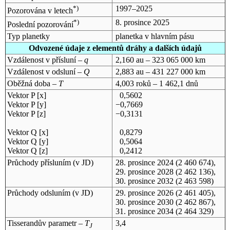
*)
1997–2025
Pozorována v letech
*)
8. prosince 2025
Poslední pozorování
Typ planetky
planetka v hlavním pásu
Odvozené údaje z elementů dráhy a dalších údajů
Vzdálenost v přísluní –
q
2,160 au – 323 065 000 km
Vzdálenost v odsluní –
Q
2,883 au – 431 227 000 km
Oběžná doba –
T
4,003 roků – 1 462,1 dnů
Vektor P [x]
0,5602
Vektor P [y]
−0,7669
Vektor P [z]
−0,3131
Vektor Q [x]
0,8279
Vektor Q [y]
0,5064
Vektor Q [z]
0,2412
Průchody přísluním (v
JD
)
28. prosince 2024
(2 460 674),
29. prosince 2028
(2 462 136),
30. prosince 2032
(2 463 598)
Průchody odsluním (v
JD
)
29. prosince 2026
(2 461 405),
30. prosince 2030
(2 462 867),
31. prosince 2034
(2 464 329)
Tisserandův parametr –
T
3,4
J