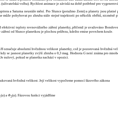
k (uživatelská volba). Rychlost animace je závislá na době potřebné pro vygenerová
itera a Saturna neustále mění. Pro Slunce (potažmo Zemi) a planety jsou platné p
 může pohybovat po zhruba stále stejné trajektorii po několik oběhů, nicméně při p
had efektivní teploty rovnovážného záření planetky, přičemž je uvažováno Bondov
záření od Slunce planetkou je plochou průřezu, kdežto emise povrchem koule.
e
H
označuje absolutní hvězdnou velikost planetky, což je pozorovaná hvězdná veli
i, kdy se jasnost planetky zvýší zhruba o 0,3 mag. Hodnota
G
není známa pro mnoho 
Je nulový, pokud se planetka nachází v opozici.
edukovaná hvězdná velikost. Její velikost vypočteme pomocí fázového zákona
(
α
) a
Φ
(
α
). Fázovou funkci vyjádříme
1
2