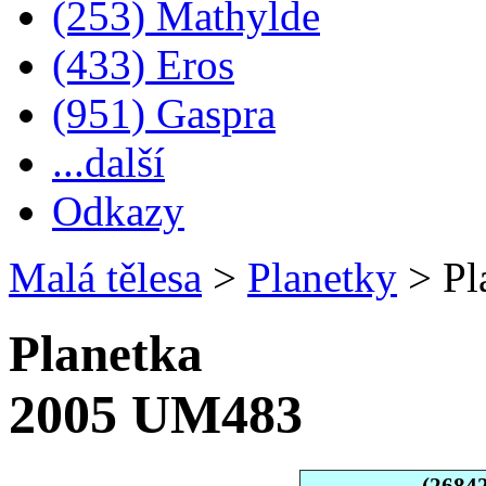
(253) Mathylde
(433) Eros
(951) Gaspra
...další
Odkazy
Malá tělesa
>
Planetky
>
Pl
Planetka
2005 UM483
(2684