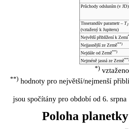
Průchody odsluním (v
JD
)
Tisserandův parametr –
T
J
(vztažený k Jupiteru)
Největší přiblížení k Zemi
**)
Nejjasnější ze Země
**)
Nejdále od Země
**
Nejméně jasná ze Země
*)
vztaženo
**)
hodnoty pro největší/nejmenší přibl
jsou spočítány pro období od 6. srpna
Poloha planetky