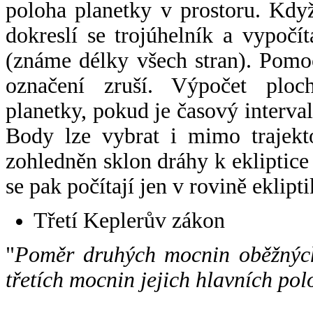
poloha planetky v prostoru. Kdy
dokreslí se trojúhelník a vypoč
(známe délky všech stran). Pomo
označení zruší. Výpočet ploch
planetky, pokud je časový interval
Body lze vybrat i mimo trajekto
zohledněn sklon dráhy k ekliptice
se pak počítají jen v rovině eklipti
Třetí Keplerův zákon
"
Poměr druhých mocnin oběžných
třetích mocnin jejich hlavních pol