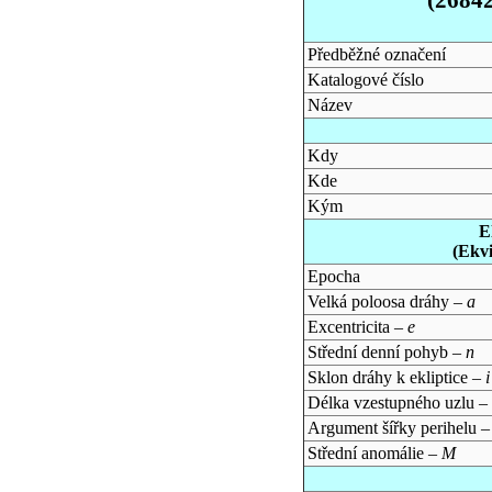
Předběžné označení
Katalogové číslo
Název
Kdy
Kde
Kým
E
(Ekv
Epocha
Velká poloosa dráhy –
a
Excentricita –
e
Střední denní pohyb –
n
Sklon dráhy k ekliptice –
i
Délka vzestupného uzlu –
Argument šířky perihelu 
Střední anomálie –
M