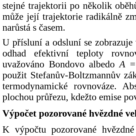
stejné trajektorii po několik oběh
může její trajektorie radikálně zm
narůstá s časem.
U přísluní a odsluní se zobrazuje
odhad efektivní teploty rovno
uvažováno Bondovo albedo
A
= 
použit Stefanův-Boltzmannův zák
termodynamické rovnováze. Abs
plochou průřezu, kdežto emise po
Výpočet pozorované hvězdné ve
K výpočtu pozorované hvězdné v