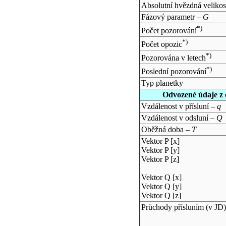
Absolutní hvězdná velikos
Fázový parametr –
G
*)
Počet pozorování
*)
Počet opozic
*)
Pozorována v letech
*)
Poslední pozorování
Typ planetky
Odvozené údaje z 
Vzdálenost v přísluní –
q
Vzdálenost v odsluní –
Q
Oběžná doba –
T
Vektor P [x]
Vektor P [y]
Vektor P [z]
Vektor Q [x]
Vektor Q [y]
Vektor Q [z]
Průchody přísluním (v
JD
)