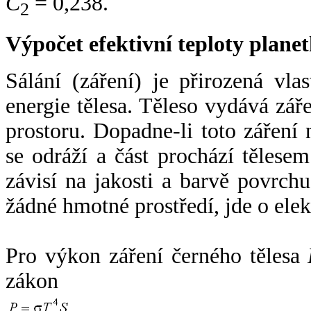
C
= 0,238.
2
Výpočet efektivní teploty plan
Sálání (záření) je přirozená vla
energie tělesa. Těleso vydává zá
prostoru. Dopadne-li toto záření n
se odráží a část prochází tělesem
závisí na jakosti a barvě povrch
žádné hmotné prostředí, jde o ele
Pro výkon záření černého tělesa
zákon