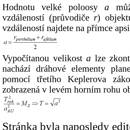
Hodnotu velké poloosy
a
může
vzdáleností (průvodiče
r
) objekt
vzdáleností najdete na přímce apsi
Vypočítanou velikost
a
lze zkont
nachází dráhové elementy plane
pomocí třetího Keplerova zák
zobrazená v levém horním rohu o
Stránka byla naposledy edi