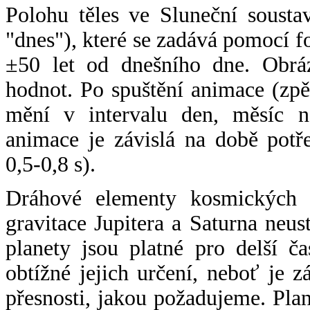
Polohu těles ve Sluneční sousta
"dnes"), které se zadává pomocí 
±50 let od dnešního dne. Obráz
hodnot. Po spuštění animace (zpě
mění v intervalu den, měsíc ne
animace je závislá na době potř
0,5-0,8 s).
Dráhové elementy kosmických t
gravitace Jupitera a Saturna neu
planety jsou platné pro delší č
obtížné jejich určení, neboť je 
přesnosti, jakou požadujeme. Pla