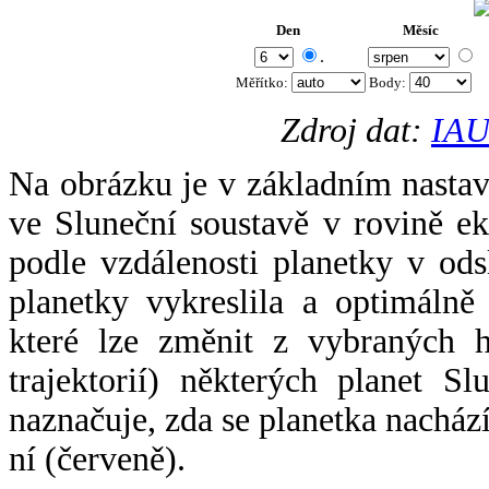
Den
Měsíc
.
Měřítko:
Body
:
Zdroj dat:
IAU
Na obrázku je v základním nastav
ve Sluneční soustavě v rovině ek
podle vzdálenosti planetky v odsl
planetky vykreslila a optimálně
které lze změnit z vybraných h
trajektorií) některých planet Sl
naznačuje, zda se planetka nacház
ní (červeně).