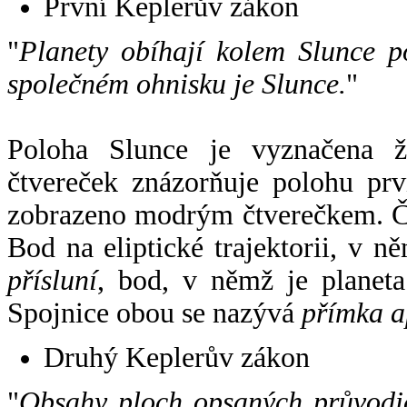
První Keplerův zákon
"
Planety obíhají kolem Slunce p
společném ohnisku je Slunce.
"
Poloha Slunce je vyznačena 
čtvereček znázorňuje polohu pr
zobrazeno modrým čtverečkem. Če
Bod na eliptické trajektorii, v n
přísluní
, bod, v němž je planet
Spojnice obou se nazývá
přímka a
Druhý Keplerův zákon
"
Obsahy ploch opsaných průvodič