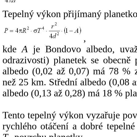
Tepelný výkon přijímaný planetko
,
kde
A
je Bondovo albedo, uvaž
odrazivosti) planetek se obecně
albedo (0,02 až 0,07) má 78 % z
než 25 km. Střední albedo (0,08 
albedo (0,13 až 0,28) má 18 % pla
Tento tepelný výkon vyzařuje po
rychlého otáčení a dobré tepelné