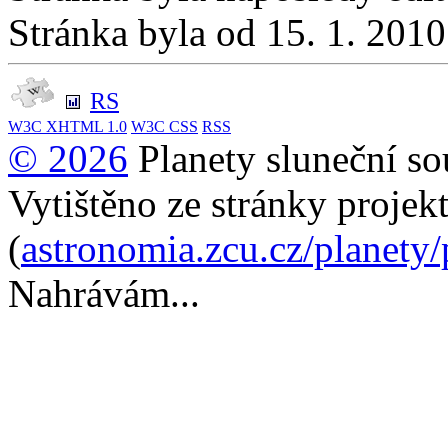
Stránka byla od 15. 1. 201
RS
W3C
XHTML 1.0
W3C
CSS
RSS
© 2026
Planety sluneční so
Vytištěno ze stránky projek
(
astronomia.zcu.cz/planety
Nahrávám...