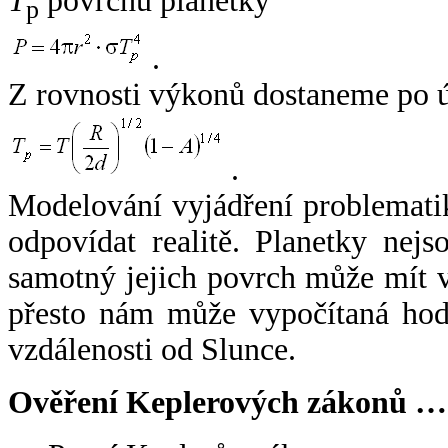
T
povrchu planetky
p
.
Z rovnosti výkonů dostaneme po 
.
Modelování vyjádření problemati
odpovídat realitě. Planetky nejso
samotný jejich povrch může mít v
přesto nám může vypočítaná hodn
vzdálenosti od Slunce.
Ověření Keplerových zákonů …