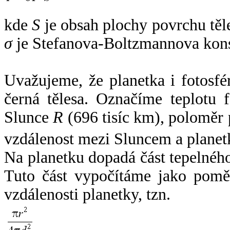
kde
S
je obsah plochy povrchu těl
σ
je Stefanova-Boltzmannova kons
Uvažujeme, že planetka i fotosfér
černá tělesa. Označíme teplotu 
Slunce
R
(696 tisíc km), poloměr
vzdálenost mezi Sluncem a plane
Na planetku dopadá část tepelnéh
Tuto část vypočítáme jako pomě
vzdálenosti planetky, tzn.