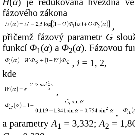
H
(
α
) je redukovaná hvězdná vel
fázového zákona
,
přičemž fázový parametr
G
slouž
funkcí
Φ
(
α
) a
Φ
(
α
). Fázovou fu
1
2
,
i
= 1, 2,
kde
,
,
a parametry
A
= 3,332;
A
= 1,8
1
2