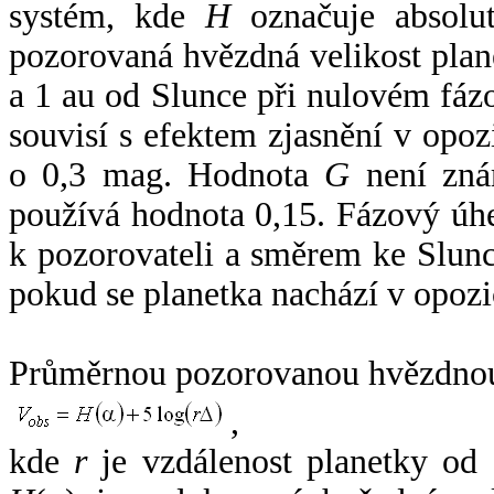
systém, kde
H
označuje absolut
pozorovaná hvězdná velikost plan
a 1 au od Slunce při nulovém fá
souvisí s efektem zjasnění v opoz
o 0,3 mag. Hodnota
G
není zná
používá hodnota 0,15. Fázový úh
k pozorovateli a směrem ke Slunc
pokud se planetka nachází v opozi
Průměrnou pozorovanou hvězdnou 
,
kde
r
je vzdálenost planetky od