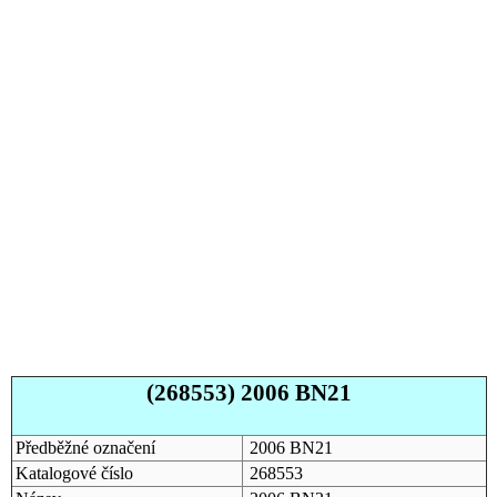
(268553) 2006 BN21
Předběžné označení
2006 BN21
Katalogové číslo
268553