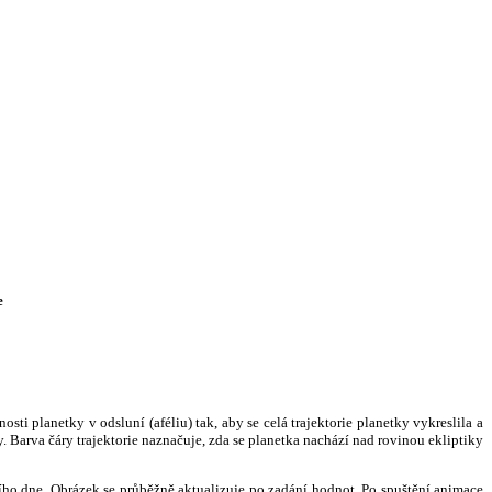
e
i planetky v odsluní (aféliu) tak, aby se celá trajektorie planetky vykreslila a
. Barva čáry trajektorie naznačuje, zda se planetka nachází nad rovinou ekliptiky
ního dne. Obrázek se průběžně aktualizuje po zadání hodnot. Po spuštění animace