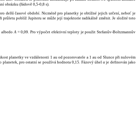
ní obrázku (řádově 0,5-0,8 s).
ro delší časové období. Nicméně pro planetky je obtížné jejich určení, neboť je
růletu poblíž Jupiteru se může její trajektorie radikálně změnit. Je složité toto
o albedo
A
= 0,09. Pro výpočet efektivní teploty je použit Stefanův-Boltzmannův
kost planetky ve vzdálenosti 1 au od pozorovatele a 1 au od Slunce při nulovém
planetek, pro ostatní se používá hodnota 0,15. Fázový úhel
α
je definován jako