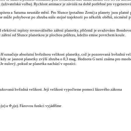
k (uživatelská volba). Rychlost animace je závislá na době potřebné pro vygenerová
itera a Saturna neustále mění. Pro Slunce (potažmo Zemi) a planety jsou platné p
 může pohybovat po zhruba stále stejné trajektorii po několik oběhů, nicméně při p
had efektivní teploty rovnovážného záření planetky, přičemž je uvažováno Bondov
záření od Slunce planetkou je plochou průřezu, kdežto emise povrchem koule.
e
H
označuje absolutní hvězdnou velikost planetky, což je pozorovaná hvězdná veli
i, kdy se jasnost planetky zvýší zhruba o 0,3 mag. Hodnota
G
není známa pro mnoho 
Je nulový, pokud se planetka nachází v opozici.
edukovaná hvězdná velikost. Její velikost vypočteme pomocí fázového zákona
(
α
) a
Φ
(
α
). Fázovou funkci vyjádříme
1
2