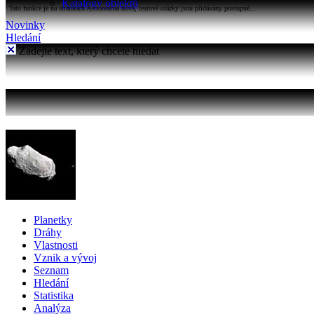
Katalogy objektů
Tato funkce je na stránkách Astronomia nová, testové otázky jsou přidávány postupně...
Novinky
Hledání
Zadejte text, který chcete hledat
Planetky
Dráhy
Vlastnosti
Vznik a vývoj
Seznam
Hledání
Statistika
Analýza