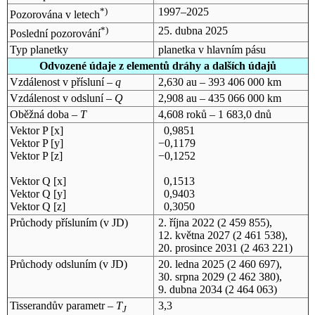
*)
1997–2025
Pozorována v letech
*)
25. dubna 2025
Poslední pozorování
Typ planetky
planetka v hlavním pásu
Odvozené údaje z elementů dráhy a dalších údajů
Vzdálenost v přísluní –
q
2,630 au – 393 406 000 km
Vzdálenost v odsluní –
Q
2,908 au – 435 066 000 km
Oběžná doba –
T
4,608 roků – 1 683,0 dnů
Vektor P [x]
0,9851
Vektor P [y]
−0,1179
Vektor P [z]
−0,1252
Vektor Q [x]
0,1513
Vektor Q [y]
0,9403
Vektor Q [z]
0,3050
Průchody přísluním (v
JD
)
2. října 2022
(2 459 855),
12. května 2027
(2 461 538),
20. prosince 2031
(2 463 221)
Průchody odsluním (v
JD
)
20. ledna 2025
(2 460 697),
30. srpna 2029
(2 462 380),
9. dubna 2034
(2 464 063)
Tisserandův parametr –
T
3,3
J