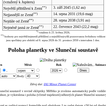
(vztažený k Jupiteru)
**)
3. září 2045
(1,62 au)
Největší přiblížení k Zemi
**)
14. srpna 2031
(19,6 mag)
Nejjasnější ze Země
**)
28. srpna 2038
(3,91 au)
Nejdále od Země
**)
22. července 2043
(22,2 mag)
Nejméně jasná ze Země
*)
vztaženo k 25. května 2026;
**)
hodnoty pro největší/nejmenší přiblížení a nejnižší/nejvyšší pozorovanou hvězdnou velikost
jsou spočítány pro období od 6. srpna 2026 do 31. prosince 2050 s intervalem 1 den.
Poloha planetky ve Sluneční soustavě
en
Měsíc
Rok
Animac
.
:
Body
:
Zdroj dat:
IAU Minor Planet Center
eční soustavě v rovině ekliptiky. Měřítko je zvoleno automaticky podle vzdálenost
not, je vykreslena i poloha (včetně trajektorií) některých planet Sluneční soustavy
, které se zadává pomocí formuláře pod obrázkem. Lze zadat datum ±50 let od dneš