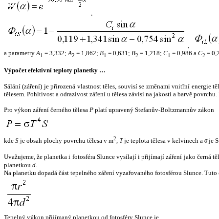
,
,
a parametry
A
= 3,332;
A
= 1,862;
B
= 0,631;
B
= 1,218;
C
= 0,986 a
C
= 0,
1
2
1
2
1
2
Výpočet efektivní teploty planetky …
Sálání (záření) je přirozená vlastnost těles, souvisí se změnami vnitřní energie 
tělesem. Pohltivost a odrazivost záření u tělesa závisí na jakosti a barvě povrch
Pro výkon záření černého tělesa
P
platí upravený Stefanův-Boltzmannův zákon
2
kde
S
je obsah plochy povrchu tělesa v m
,
T
je teplota tělesa v kelvinech a
σ
je S
Uvažujeme, že planetka i fotosféra Slunce vysílají i přijímají záření jako černá 
planetkou
d
.
Na planetku dopadá část tepelného záření vyzařovaného fotosférou Slunce. Tuto 
Tepelný výkon přijímaný planetkou od fotosféry Slunce je