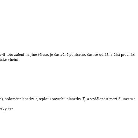
i toto záření na jiné těleso, je částečně pohlceno, část se odráží a část prochází
ické vlnění.
m), poloměr planetky
r
, teplotu povrchu planetky
T
a vzdálenost mezi Sluncem a
p
tky, tzn.