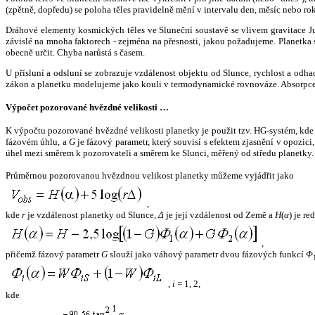
(zpětně, dopředu) se poloha těles pravidelně mění v intervalu den, měsíc nebo ro
Dráhové elementy kosmických těles ve Sluneční soustavě se vlivem gravitace Jup
závislé na mnoha faktorech - zejména na přesnosti, jakou požadujeme. Planetka se
obecně určit. Chyba narůstá s časem.
U přísluní a odsluní se zobrazuje vzdálenost objektu od Slunce, rychlost a od
zákon a planetku modelujeme jako kouli v termodynamické rovnováze. Absorpce 
Výpočet pozorované hvězdné velikosti …
K výpočtu pozorované hvězdné velikosti planetky je použit tzv. HG-systém, kd
fázovém úhlu, a
G
je fázový parametr, který souvisí s efektem zjasnění v opozic
úhel mezi směrem k pozorovateli a směrem ke Slunci, měřený od středu planetky. 
Průměrnou pozorovanou hvězdnou velikost planetky můžeme vyjádřit jako
,
kde
r
je vzdálenost planetky od Slunce,
Δ
je její vzdálenost od Země a
H
(
α
) je r
,
přičemž fázový parametr
G
slouží jako váhový parametr dvou fázových funkcí
Φ
,
i
= 1, 2,
kde