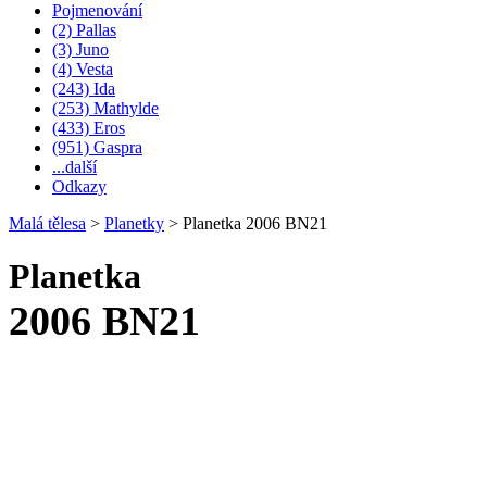
Pojmenování
(2) Pallas
(3) Juno
(4) Vesta
(243) Ida
(253) Mathylde
(433) Eros
(951) Gaspra
...další
Odkazy
Malá tělesa
>
Planetky
>
Planetka 2006 BN21
Planetka
2006 BN21