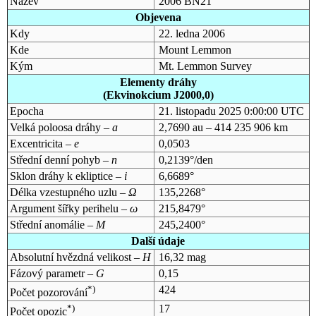
Název
2006 BN21
Objevena
Kdy
22. ledna 2006
Kde
Mount Lemmon
Kým
Mt. Lemmon Survey
Elementy dráhy
(Ekvinokcium J2000,0)
Epocha
21. listopadu 2025 0:00:00 UTC
Velká poloosa dráhy –
a
2,7690 au – 414 235 906 km
Excentricita –
e
0,0503
Střední denní pohyb –
n
0,2139°/den
Sklon dráhy k ekliptice –
i
6,6689°
Délka vzestupného uzlu –
Ω
135,2268°
Argument šířky perihelu –
ω
215,8479°
Střední anomálie –
M
245,2400°
Další údaje
Absolutní hvězdná velikost –
H
16,32 mag
Fázový parametr –
G
0,15
*)
424
Počet pozorování
*)
17
Počet opozic