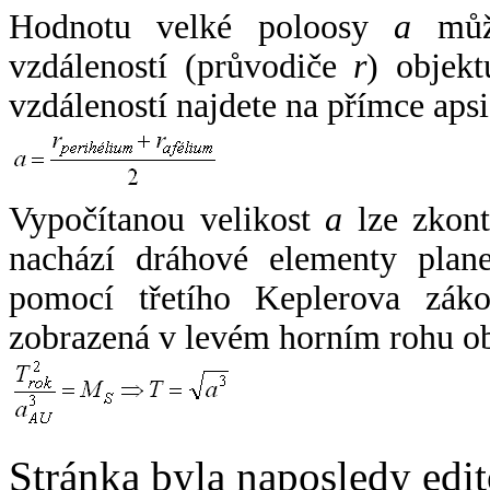
Hodnotu velké poloosy
a
může
vzdáleností (průvodiče
r
) objekt
vzdáleností najdete na přímce apsi
Vypočítanou velikost
a
lze zkont
nachází dráhové elementy plane
pomocí třetího Keplerova zák
zobrazená v levém horním rohu o
Stránka byla naposledy edi