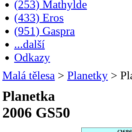
(253) Mathylde
(433) Eros
(951) Gaspra
...další
Odkazy
Malá tělesa
>
Planetky
>
Pl
Planetka
2006 GS50
(268