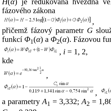
H
(
α
) je redukovaná hvězdná vel
fázového zákona
,
přičemž fázový parametr
G
slouž
funkcí
Φ
(
α
) a
Φ
(
α
). Fázovou fu
1
2
,
i
= 1, 2,
kde
,
,
a parametry
A
= 3,332;
A
= 1,8
1
2