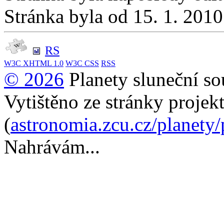
Stránka byla od 15. 1. 201
RS
W3C
XHTML 1.0
W3C
CSS
RSS
© 2026
Planety sluneční so
Vytištěno ze stránky projek
(
astronomia.zcu.cz/planety
Nahrávám...