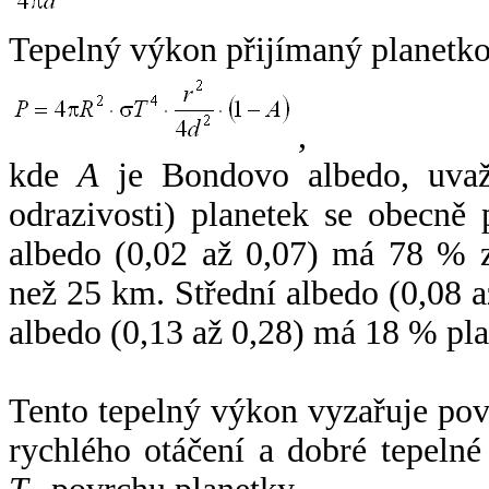
Tepelný výkon přijímaný planetko
,
kde
A
je Bondovo albedo, uvaž
odrazivosti) planetek se obecně
albedo (0,02 až 0,07) má 78 % z
než 25 km. Střední albedo (0,08 
albedo (0,13 až 0,28) má 18 % pla
Tento tepelný výkon vyzařuje po
rychlého otáčení a dobré tepelné