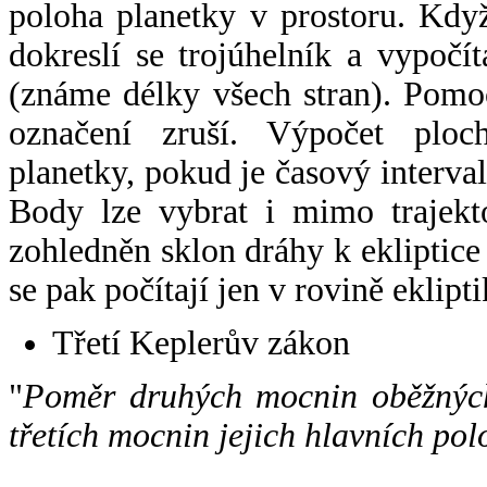
poloha planetky v prostoru. Kdy
dokreslí se trojúhelník a vypoč
(známe délky všech stran). Pomo
označení zruší. Výpočet ploch
planetky, pokud je časový interval
Body lze vybrat i mimo trajekto
zohledněn sklon dráhy k ekliptice
se pak počítají jen v rovině eklipti
Třetí Keplerův zákon
"
Poměr druhých mocnin oběžných
třetích mocnin jejich hlavních pol