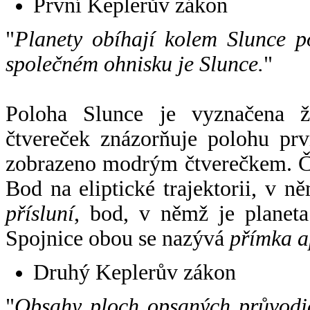
První Keplerův zákon
"
Planety obíhají kolem Slunce p
společném ohnisku je Slunce.
"
Poloha Slunce je vyznačena 
čtvereček znázorňuje polohu pr
zobrazeno modrým čtverečkem. Če
Bod na eliptické trajektorii, v n
přísluní
, bod, v němž je planet
Spojnice obou se nazývá
přímka a
Druhý Keplerův zákon
"
Obsahy ploch opsaných průvodič