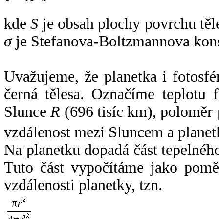
kde
S
je obsah plochy povrchu těl
σ
je Stefanova-Boltzmannova kons
Uvažujeme, že planetka i fotosfér
černá tělesa. Označíme teplotu 
Slunce
R
(696 tisíc km), poloměr
vzdálenost mezi Sluncem a plane
Na planetku dopadá část tepelnéh
Tuto část vypočítáme jako pomě
vzdálenosti planetky, tzn.