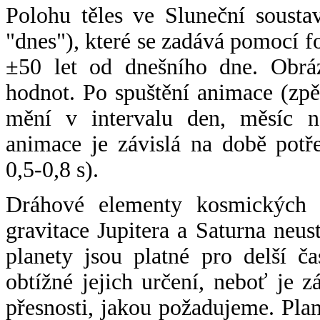
Polohu těles ve Sluneční sousta
"dnes"), které se zadává pomocí 
±50 let od dnešního dne. Obráz
hodnot. Po spuštění animace (zpě
mění v intervalu den, měsíc ne
animace je závislá na době potř
0,5-0,8 s).
Dráhové elementy kosmických t
gravitace Jupitera a Saturna neu
planety jsou platné pro delší č
obtížné jejich určení, neboť je 
přesnosti, jakou požadujeme. Pla