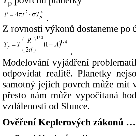
T
povrchu planetky
p
.
Z rovnosti výkonů dostaneme po 
.
Modelování vyjádření problemati
odpovídat realitě. Planetky nejso
samotný jejich povrch může mít v
přesto nám může vypočítaná hodn
vzdálenosti od Slunce.
Ověření Keplerových zákonů …