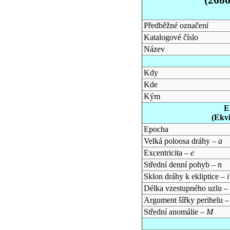
Předběžné označení
Katalogové číslo
Název
Kdy
Kde
Kým
E
(Ekv
Epocha
Velká poloosa dráhy –
a
Excentricita –
e
Střední denní pohyb –
n
Sklon dráhy k ekliptice –
i
Délka vzestupného uzlu –
Argument šířky perihelu 
Střední anomálie –
M