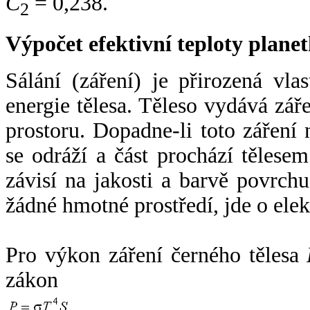
C
= 0,238.
2
Výpočet efektivní teploty plan
Sálání (záření) je přirozená vla
energie tělesa. Těleso vydává zá
prostoru. Dopadne-li toto záření n
se odráží a část prochází tělesem
závisí na jakosti a barvě povrch
žádné hmotné prostředí, jde o ele
Pro výkon záření černého tělesa
zákon