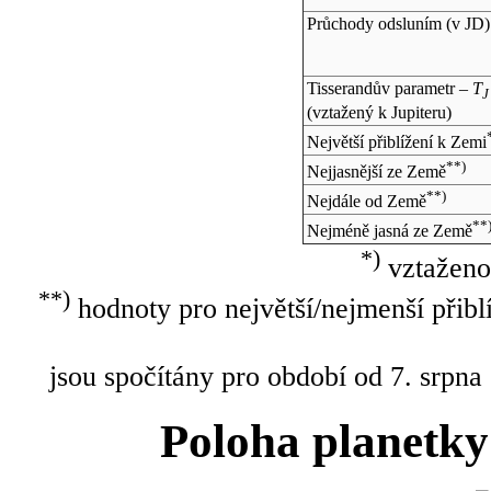
Průchody odsluním (v
JD
)
Tisserandův parametr –
T
J
(vztažený k Jupiteru)
Největší přiblížení k Zemi
**)
Nejjasnější ze Země
**)
Nejdále od Země
**
Nejméně jasná ze Země
*)
vztaženo
**)
hodnoty pro největší/nejmenší přibl
jsou spočítány pro období od 7. srpna
Poloha planetky