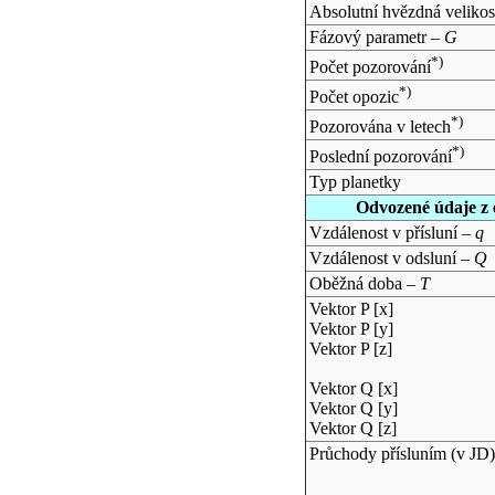
Absolutní hvězdná velikos
Fázový parametr –
G
*)
Počet pozorování
*)
Počet opozic
*)
Pozorována v letech
*)
Poslední pozorování
Typ planetky
Odvozené údaje z 
Vzdálenost v přísluní –
q
Vzdálenost v odsluní –
Q
Oběžná doba –
T
Vektor P [x]
Vektor P [y]
Vektor P [z]
Vektor Q [x]
Vektor Q [y]
Vektor Q [z]
Průchody přísluním (v
JD
)