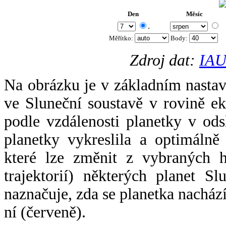
Den
Měsíc
.
Měřítko:
Body
:
Zdroj dat:
IAU
Na obrázku je v základním nastav
ve Sluneční soustavě v rovině ek
podle vzdálenosti planetky v odsl
planetky vykreslila a optimálně
které lze změnit z vybraných h
trajektorií) některých planet Sl
naznačuje, zda se planetka nacház
ní (červeně).