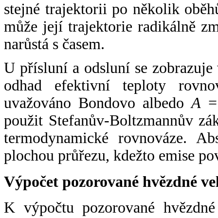
stejné trajektorii po několik oběh
může její trajektorie radikálně zm
narůstá s časem.
U přísluní a odsluní se zobrazuje
odhad efektivní teploty rovno
uvažováno Bondovo albedo
A
= 
použit Stefanův-Boltzmannův zák
termodynamické rovnováze. Abs
plochou průřezu, kdežto emise po
Výpočet pozorované hvězdné ve
K výpočtu pozorované hvězdné v