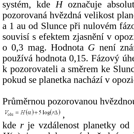
systém, kde
H
označuje absolut
pozorovaná hvězdná velikost plan
a 1 au od Slunce při nulovém fá
souvisí s efektem zjasnění v opoz
o 0,3 mag. Hodnota
G
není zná
používá hodnota 0,15. Fázový úh
k pozorovateli a směrem ke Slunc
pokud se planetka nachází v opozi
Průměrnou pozorovanou hvězdnou 
,
kde
r
je vzdálenost planetky od