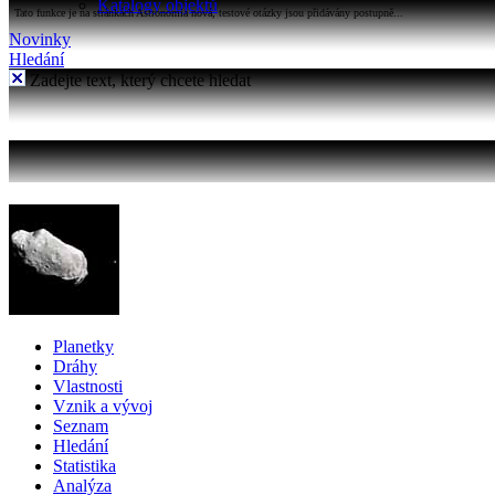
Katalogy objektů
Tato funkce je na stránkách Astronomia nová, testové otázky jsou přidávány postupně...
Novinky
Hledání
Zadejte text, který chcete hledat
Planetky
Dráhy
Vlastnosti
Vznik a vývoj
Seznam
Hledání
Statistika
Analýza