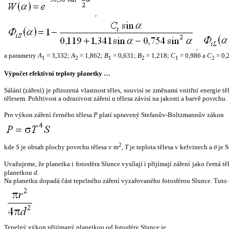
,
,
a parametry
A
= 3,332;
A
= 1,862;
B
= 0,631;
B
= 1,218;
C
= 0,986 a
C
= 0,
1
2
1
2
1
2
Výpočet efektivní teploty planetky …
Sálání (záření) je přirozená vlastnost těles, souvisí se změnami vnitřní energie 
tělesem. Pohltivost a odrazivost záření u tělesa závisí na jakosti a barvě povrch
Pro výkon záření černého tělesa
P
platí upravený Stefanův-Boltzmannův zákon
2
kde
S
je obsah plochy povrchu tělesa v m
,
T
je teplota tělesa v kelvinech a
σ
je S
Uvažujeme, že planetka i fotosféra Slunce vysílají i přijímají záření jako černá 
planetkou
d
.
Na planetku dopadá část tepelného záření vyzařovaného fotosférou Slunce. Tuto 
Tepelný výkon přijímaný planetkou od fotosféry Slunce je