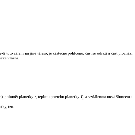
i toto záření na jiné těleso, je částečně pohlceno, část se odráží a část prochází
ické vlnění.
m), poloměr planetky
r
, teplotu povrchu planetky
T
a vzdálenost mezi Sluncem a
p
tky, tzn.