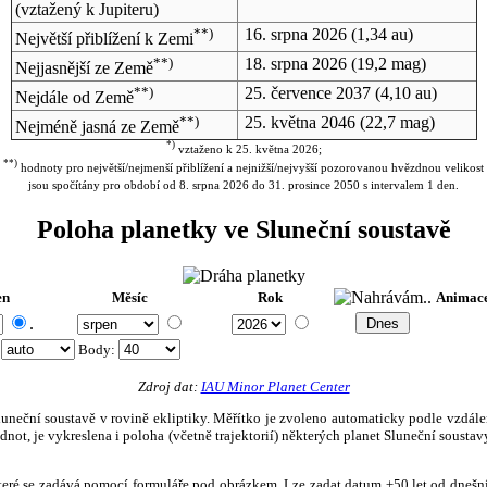
(vztažený k Jupiteru)
**)
16. srpna 2026
(1,34 au)
Největší přiblížení k Zemi
**)
18. srpna 2026
(19,2 mag)
Nejjasnější ze Země
**)
25. července 2037
(4,10 au)
Nejdále od Země
**)
25. května 2046
(22,7 mag)
Nejméně jasná ze Země
*)
vztaženo k 25. května 2026;
**)
hodnoty pro největší/nejmenší přiblížení a nejnižší/nejvyšší pozorovanou hvězdnou velikost
jsou spočítány pro období od 8. srpna 2026 do 31. prosince 2050 s intervalem 1 den.
Poloha planetky ve Sluneční soustavě
en
Měsíc
Rok
Animac
.
:
Body
:
Zdroj dat:
IAU Minor Planet Center
eční soustavě v rovině ekliptiky. Měřítko je zvoleno automaticky podle vzdálenost
not, je vykreslena i poloha (včetně trajektorií) některých planet Sluneční soustavy
, které se zadává pomocí formuláře pod obrázkem. Lze zadat datum ±50 let od dneš