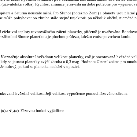
k (uživatelská volba). Rychlost animace je závislá na době potřebné pro vygenerová
itera a Saturna neustále mění. Pro Slunce (potažmo Zemi) a planety jsou platné p
 může pohybovat po zhruba stále stejné trajektorii po několik oběhů, nicméně při p
had efektivní teploty rovnovážného záření planetky, přičemž je uvažováno Bondov
záření od Slunce planetkou je plochou průřezu, kdežto emise povrchem koule.
e
H
označuje absolutní hvězdnou velikost planetky, což je pozorovaná hvězdná veli
i, kdy se jasnost planetky zvýší zhruba o 0,3 mag. Hodnota
G
není známa pro mnoho 
Je nulový, pokud se planetka nachází v opozici.
edukovaná hvězdná velikost. Její velikost vypočteme pomocí fázového zákona
(
α
) a
Φ
(
α
). Fázovou funkci vyjádříme
1
2