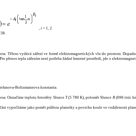
,
i
= 1, 2
238.
tělesa. Těleso vydává záření ve formě elektromagnetických vln do prostoru. Dopadne-l
u. Pro přenos tepla zářením není potřeba žádné hmotné prostředí, jde o elektromagnet
tefanova-Boltzmannova konstanta.
tělesa. Označíme teplotu fotosféry Slunce
T
(5 780 K), poloměr Slunce
R
(696 tisíc k
část vypočítáme jako poměr průřezu planetky a povrchu koule ve vzdálenosti plane