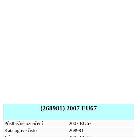
(268981) 2007 EU67
Předběžné označení
2007 EU67
Katalogové číslo
268981