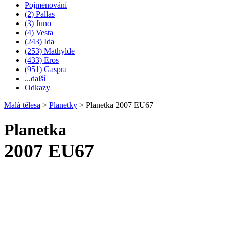
Pojmenování
(2) Pallas
(3) Juno
(4) Vesta
(243) Ida
(253) Mathylde
(433) Eros
(951) Gaspra
...další
Odkazy
Malá tělesa
>
Planetky
>
Planetka 2007 EU67
Planetka
2007 EU67