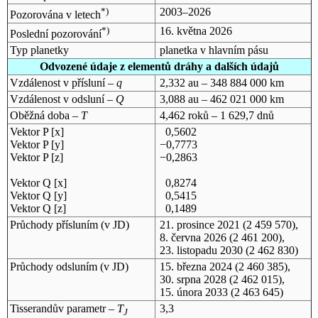
*)
2003–2026
Pozorována v letech
*)
16. května 2026
Poslední pozorování
Typ planetky
planetka v hlavním pásu
Odvozené údaje z elementů dráhy a dalších údajů
Vzdálenost v přísluní –
q
2,332 au – 348 884 000 km
Vzdálenost v odsluní –
Q
3,088 au – 462 021 000 km
Oběžná doba –
T
4,462 roků – 1 629,7 dnů
Vektor P [x]
0,5602
Vektor P [y]
−0,7773
Vektor P [z]
−0,2863
Vektor Q [x]
0,8274
Vektor Q [y]
0,5415
Vektor Q [z]
0,1489
Průchody přísluním (v
JD
)
21. prosince 2021
(2 459 570),
8. června 2026
(2 461 200),
23. listopadu 2030
(2 462 830)
Průchody odsluním (v
JD
)
15. března 2024
(2 460 385),
30. srpna 2028
(2 462 015),
15. února 2033
(2 463 645)
Tisserandův parametr –
T
3,3
J