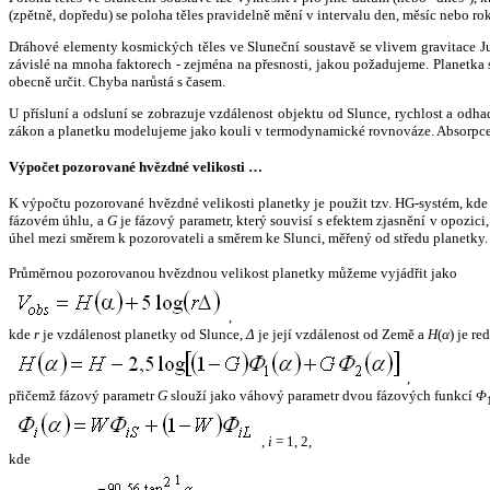
(zpětně, dopředu) se poloha těles pravidelně mění v intervalu den, měsíc nebo ro
Dráhové elementy kosmických těles ve Sluneční soustavě se vlivem gravitace Jup
závislé na mnoha faktorech - zejména na přesnosti, jakou požadujeme. Planetka se
obecně určit. Chyba narůstá s časem.
U přísluní a odsluní se zobrazuje vzdálenost objektu od Slunce, rychlost a od
zákon a planetku modelujeme jako kouli v termodynamické rovnováze. Absorpce 
Výpočet pozorované hvězdné velikosti …
K výpočtu pozorované hvězdné velikosti planetky je použit tzv. HG-systém, kd
fázovém úhlu, a
G
je fázový parametr, který souvisí s efektem zjasnění v opozic
úhel mezi směrem k pozorovateli a směrem ke Slunci, měřený od středu planetky. 
Průměrnou pozorovanou hvězdnou velikost planetky můžeme vyjádřit jako
,
kde
r
je vzdálenost planetky od Slunce,
Δ
je její vzdálenost od Země a
H
(
α
) je r
,
přičemž fázový parametr
G
slouží jako váhový parametr dvou fázových funkcí
Φ
,
i
= 1, 2,
kde