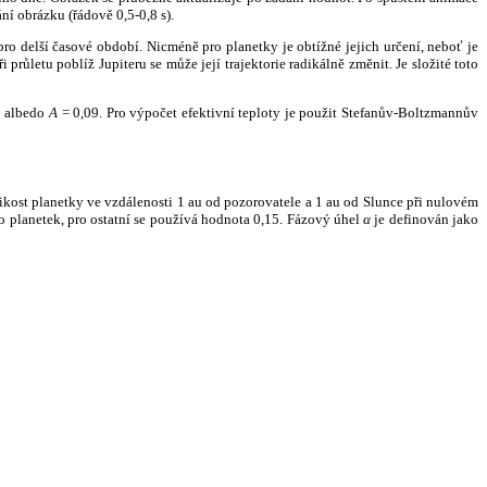
ní obrázku (řádově 0,5-0,8 s).
ro delší časové období. Nicméně pro planetky je obtížné jejich určení, neboť je
růletu poblíž Jupiteru se může její trajektorie radikálně změnit. Je složité toto
o albedo
A
= 0,09. Pro výpočet efektivní teploty je použit Stefanův-Boltzmannův
kost planetky ve vzdálenosti 1 au od pozorovatele a 1 au od Slunce při nulovém
planetek, pro ostatní se používá hodnota 0,15. Fázový úhel
α
je definován jako