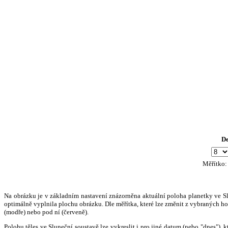
D
Měřítko
Na obrázku je v základním nastavení znázorněna aktuální poloha planetky ve Slun
optimálně vyplnila plochu obrázku. Dle měřítka, které lze změnit z vybraných hod
(modře) nebo pod ní (červeně).
Polohu těles ve Sluneční soustavě lze vykreslit i pro jiné datum (nebo "dnes")