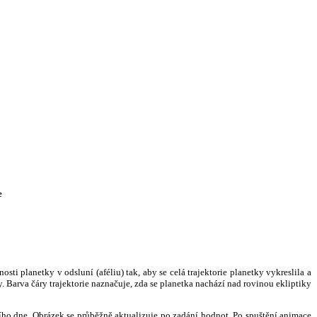
e
i planetky v odsluní (aféliu) tak, aby se celá trajektorie planetky vykreslila a
. Barva čáry trajektorie naznačuje, zda se planetka nachází nad rovinou ekliptiky
ního dne. Obrázek se průběžně aktualizuje po zadání hodnot. Po spuštění animace