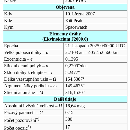
Název
2007 EU67
Objevena
Kdy
10. března 2007
Kde
Kitt Peak
Kým
Spacewatch
Elementy dráhy
(Ekvinokcium J2000,0)
Epocha
21. listopadu 2025 0:00:00 UTC
Velká poloosa dráhy –
a
2,7103 au – 405 452 566 km
Excentricita –
e
0,1395
Střední denní pohyb –
n
0,2209°/den
Sklon dráhy k ekliptice –
i
5,2477°
Délka vzestupného uzlu –
Ω
154,5387°
Argument šířky perihelu –
ω
149,4675°
Střední anomálie –
M
316,1530°
Další údaje
Absolutní hvězdná velikost –
H
16,64 mag
Fázový parametr –
G
0,15
*)
380
Počet pozorování
*)
17
Počet opozic