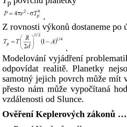
T
povrchu planetky
p
.
Z rovnosti výkonů dostaneme po 
.
Modelování vyjádření problemati
odpovídat realitě. Planetky nejso
samotný jejich povrch může mít v
přesto nám může vypočítaná hodn
vzdálenosti od Slunce.
Ověření Keplerových zákonů …