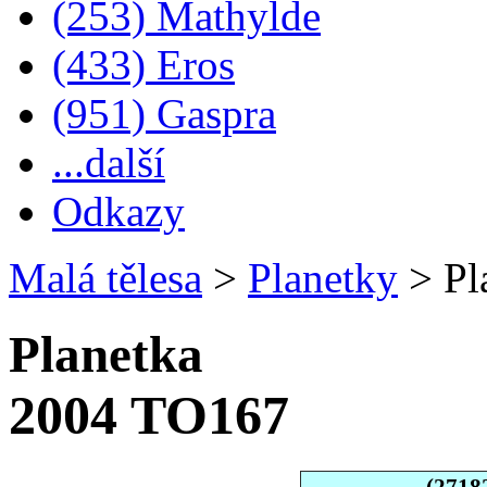
(253) Mathylde
(433) Eros
(951) Gaspra
...další
Odkazy
Malá tělesa
>
Planetky
>
Pl
Planetka
2004 TO167
(2718