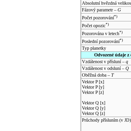
Absolutní hvězdná velikos
Fázový parametr –
G
*)
Počet pozorování
*)
Počet opozic
*)
Pozorována v letech
*)
Poslední pozorování
Typ planetky
Odvozené údaje z 
Vzdálenost v přísluní –
q
Vzdálenost v odsluní –
Q
Oběžná doba –
T
Vektor P [x]
Vektor P [y]
Vektor P [z]
Vektor Q [x]
Vektor Q [y]
Vektor Q [z]
Průchody přísluním (v
JD
)