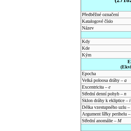
Předběžné označení
Katalogové číslo
Název
Kdy
Kde
Kým
E
(Ekv
Epocha
Velká poloosa dráhy –
a
Excentricita –
e
Střední denní pohyb –
n
Sklon dráhy k ekliptice –
i
Délka vzestupného uzlu –
Argument šířky perihelu 
Střední anomálie –
M