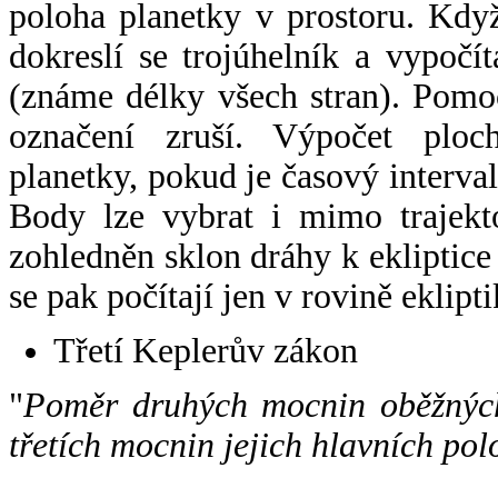
poloha planetky v prostoru. Kdy
dokreslí se trojúhelník a vypoč
(známe délky všech stran). Pomo
označení zruší. Výpočet ploch
planetky, pokud je časový interval
Body lze vybrat i mimo trajekto
zohledněn sklon dráhy k ekliptice
se pak počítají jen v rovině eklipti
Třetí Keplerův zákon
"
Poměr druhých mocnin oběžných
třetích mocnin jejich hlavních pol