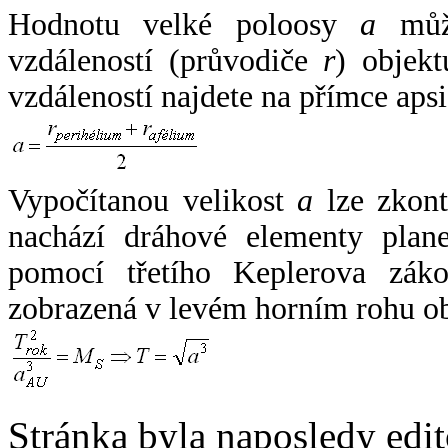
Hodnotu velké poloosy
a
může
vzdáleností (průvodiče
r
) objekt
vzdáleností najdete na přímce apsi
Vypočítanou velikost
a
lze zkont
nachází dráhové elementy plane
pomocí třetího Keplerova zák
zobrazená v levém horním rohu o
Stránka byla naposledy edi