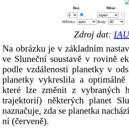
Den
Měsíc
.
Měřítko:
Body
:
Zdroj dat:
IAU
Na obrázku je v základním nastav
ve Sluneční soustavě v rovině ek
podle vzdálenosti planetky v odsl
planetky vykreslila a optimálně
které lze změnit z vybraných h
trajektorií) některých planet Sl
naznačuje, zda se planetka nacház
ní (červeně).