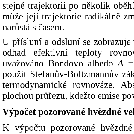
stejné trajektorii po několik oběh
může její trajektorie radikálně zm
narůstá s časem.
U přísluní a odsluní se zobrazuje
odhad efektivní teploty rovno
uvažováno Bondovo albedo
A
= 
použit Stefanův-Boltzmannův zák
termodynamické rovnováze. Abs
plochou průřezu, kdežto emise po
Výpočet pozorované hvězdné ve
K výpočtu pozorované hvězdné v