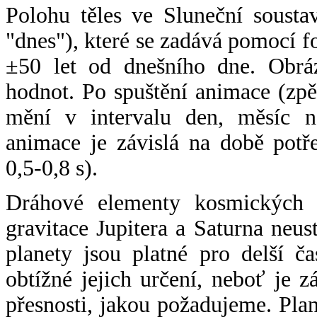
Polohu těles ve Sluneční sousta
"dnes"), které se zadává pomocí 
±50 let od dnešního dne. Obráz
hodnot. Po spuštění animace (zpě
mění v intervalu den, měsíc ne
animace je závislá na době potř
0,5-0,8 s).
Dráhové elementy kosmických t
gravitace Jupitera a Saturna neu
planety jsou platné pro delší č
obtížné jejich určení, neboť je 
přesnosti, jakou požadujeme. Pla