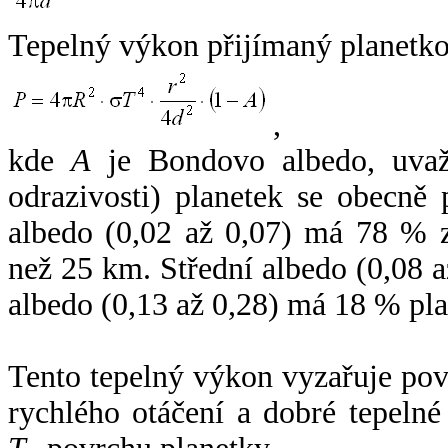
Tepelný výkon přijímaný planetko
,
kde
A
je Bondovo albedo, uvaž
odrazivosti) planetek se obecně
albedo (0,02 až 0,07) má 78 % z
než 25 km. Střední albedo (0,08 
albedo (0,13 až 0,28) má 18 % pla
Tento tepelný výkon vyzařuje po
rychlého otáčení a dobré tepelné