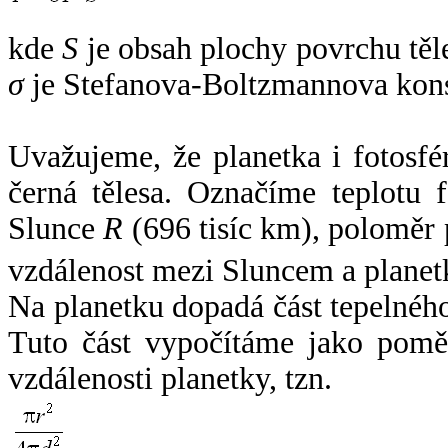
kde
S
je obsah plochy povrchu těl
σ
je Stefanova-Boltzmannova kons
Uvažujeme, že planetka i fotosfér
černá tělesa. Označíme teplotu 
Slunce
R
(696 tisíc km), poloměr
vzdálenost mezi Sluncem a plane
Na planetku dopadá část tepelnéh
Tuto část vypočítáme jako pomě
vzdálenosti planetky, tzn.