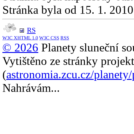
Stránka byla od 15. 1. 201
RS
W3C
XHTML 1.0
W3C
CSS
RSS
© 2026
Planety sluneční so
Vytištěno ze stránky projek
(
astronomia.zcu.cz/planety
Nahrávám...