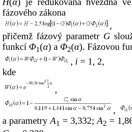
H
(
α
) je redukovaná hvězdná vel
fázového zákona
,
přičemž fázový parametr
G
slouž
funkcí
Φ
(
α
) a
Φ
(
α
). Fázovou fu
1
2
,
i
= 1, 2,
kde
,
,
a parametry
A
= 3,332;
A
= 1,8
1
2