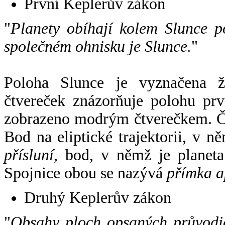
První Keplerův zákon
"
Planety obíhají kolem Slunce p
společném ohnisku je Slunce.
"
Poloha Slunce je vyznačena 
čtvereček znázorňuje polohu pr
zobrazeno modrým čtverečkem. Če
Bod na eliptické trajektorii, v n
přísluní
, bod, v němž je planet
Spojnice obou se nazývá
přímka a
Druhý Keplerův zákon
"
Obsahy ploch opsaných průvodič