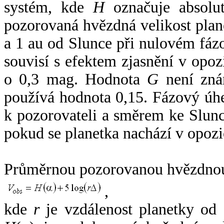
systém, kde
H
označuje absolut
pozorovaná hvězdná velikost plan
a 1 au od Slunce při nulovém fá
souvisí s efektem zjasnění v opoz
o 0,3 mag. Hodnota
G
není zná
používá hodnota 0,15. Fázový úh
k pozorovateli a směrem ke Slunc
pokud se planetka nachází v opozi
Průměrnou pozorovanou hvězdnou 
,
kde
r
je vzdálenost planetky od