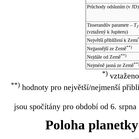
Průchody odsluním (v
JD
)
Tisserandův parametr –
T
J
(vztažený k Jupiteru)
Největší přiblížení k Zemi
**)
Nejjasnější ze Země
**)
Nejdále od Země
**
Nejméně jasná ze Země
*)
vztaženo
**)
hodnoty pro největší/nejmenší přibl
jsou spočítány pro období od 6. srpna
Poloha planetky