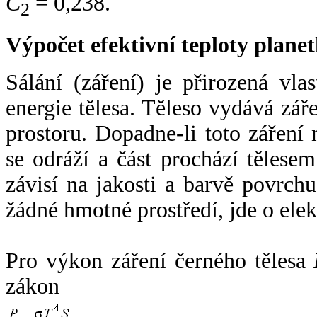
C
= 0,238.
2
Výpočet efektivní teploty plan
Sálání (záření) je přirozená vla
energie tělesa. Těleso vydává zá
prostoru. Dopadne-li toto záření n
se odráží a část prochází tělesem
závisí na jakosti a barvě povrch
žádné hmotné prostředí, jde o ele
Pro výkon záření černého tělesa
zákon