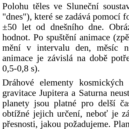
Polohu těles ve Sluneční sousta
"dnes"), které se zadává pomocí 
±50 let od dnešního dne. Obráz
hodnot. Po spuštění animace (zpě
mění v intervalu den, měsíc ne
animace je závislá na době potř
0,5-0,8 s).
Dráhové elementy kosmických t
gravitace Jupitera a Saturna neu
planety jsou platné pro delší č
obtížné jejich určení, neboť je 
přesnosti, jakou požadujeme. Pla