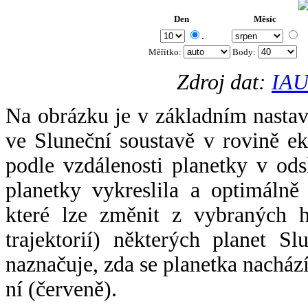
Den
Měsíc
.
Měřítko:
Body
:
Zdroj dat:
IAU
Na obrázku je v základním nastav
ve Sluneční soustavě v rovině ek
podle vzdálenosti planetky v odsl
planetky vykreslila a optimálně
které lze změnit z vybraných h
trajektorií) některých planet Sl
naznačuje, zda se planetka nacház
ní (červeně).