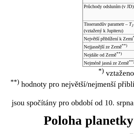
Průchody odsluním (v
JD
)
Tisserandův parametr –
T
J
(vztažený k Jupiteru)
Největší přiblížení k Zemi
**)
Nejjasnější ze Země
**)
Nejdále od Země
**
Nejméně jasná ze Země
*)
vztaženo
**)
hodnoty pro největší/nejmenší přibl
jsou spočítány pro období od 10. srpna
Poloha planetky