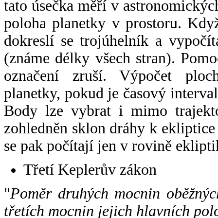
tato úsečka měří v astronomickýc
poloha planetky v prostoru. Kdy
dokreslí se trojúhelník a vypoč
(známe délky všech stran). Pomo
označení zruší. Výpočet ploch
planetky, pokud je časový interval
Body lze vybrat i mimo trajekto
zohledněn sklon dráhy k ekliptice
se pak počítají jen v rovině eklipti
Třetí Keplerův zákon
"
Poměr druhých mocnin oběžných
třetích mocnin jejich hlavních pol