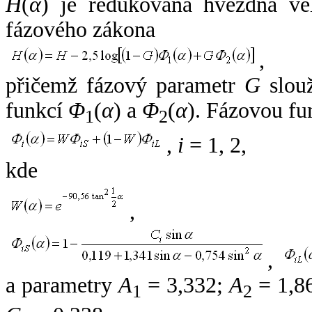
H
(
α
) je redukovaná hvězdná vel
fázového zákona
,
přičemž fázový parametr
G
slouž
funkcí
Φ
(
α
) a
Φ
(
α
). Fázovou fu
1
2
,
i
= 1, 2,
kde
,
,
a parametry
A
= 3,332;
A
= 1,8
1
2