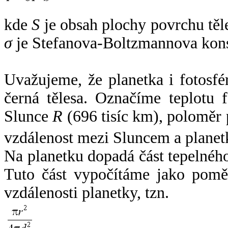
kde
S
je obsah plochy povrchu těl
σ
je Stefanova-Boltzmannova kons
Uvažujeme, že planetka i fotosfér
černá tělesa. Označíme teplotu 
Slunce
R
(696 tisíc km), poloměr
vzdálenost mezi Sluncem a plane
Na planetku dopadá část tepelnéh
Tuto část vypočítáme jako pomě
vzdálenosti planetky, tzn.