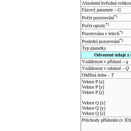
Absolutní hvězdná velikos
Fázový parametr –
G
*)
Počet pozorování
*)
Počet opozic
*)
Pozorována v letech
*)
Poslední pozorování
Typ planetky
Odvozené údaje z 
Vzdálenost v přísluní –
q
Vzdálenost v odsluní –
Q
Oběžná doba –
T
Vektor P [x]
Vektor P [y]
Vektor P [z]
Vektor Q [x]
Vektor Q [y]
Vektor Q [z]
Průchody přísluním (v
JD
)