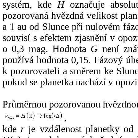
systém, kde
H
označuje absolut
pozorovaná hvězdná velikost plan
a 1 au od Slunce při nulovém fá
souvisí s efektem zjasnění v opoz
o 0,3 mag. Hodnota
G
není zná
používá hodnota 0,15. Fázový úh
k pozorovateli a směrem ke Slunc
pokud se planetka nachází v opozi
Průměrnou pozorovanou hvězdnou 
,
kde
r
je vzdálenost planetky od