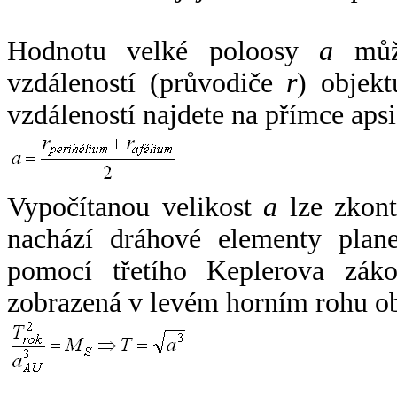
Hodnotu velké poloosy
a
může
vzdáleností (průvodiče
r
) objekt
vzdáleností najdete na přímce apsi
Vypočítanou velikost
a
lze zkont
nachází dráhové elementy plane
pomocí třetího Keplerova zák
zobrazená v levém horním rohu o