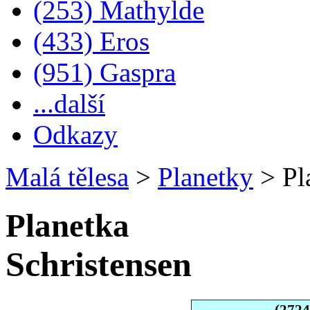
(253) Mathylde
(433) Eros
(951) Gaspra
...další
Odkazy
Malá tělesa
>
Planetky
>
Pl
Planetka
Schristensen
(2724