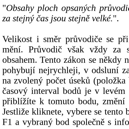
"
Obsahy ploch opsaných průvodič
za stejný čas jsou stejně velké.
".
Velikost i směr průvodiče se při
mění. Průvodič však vždy za s
obsahem. Tento zákon se někdy 
pohybují nejrychleji, v odsluní z
na zvolený počet úseků (položka 
časový interval bodů je v levém
přiblížíte k tomuto bodu, změní
Jestliže kliknete, vybere se tento
F1 a vybraný bod společně s info