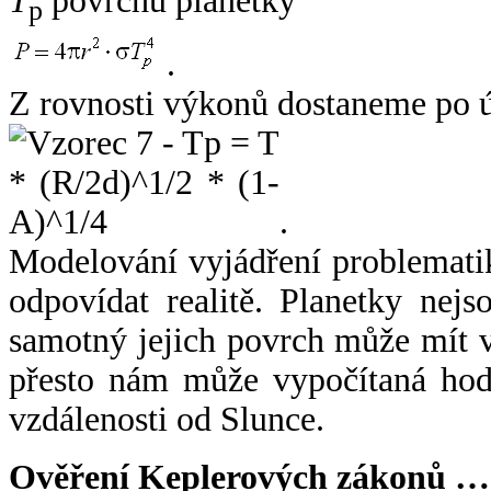
T
povrchu planetky
p
.
Z rovnosti výkonů dostaneme po 
.
Modelování vyjádření problemati
odpovídat realitě. Planetky nejso
samotný jejich povrch může mít v
přesto nám může vypočítaná hodn
vzdálenosti od Slunce.
Ověření Keplerových zákonů …