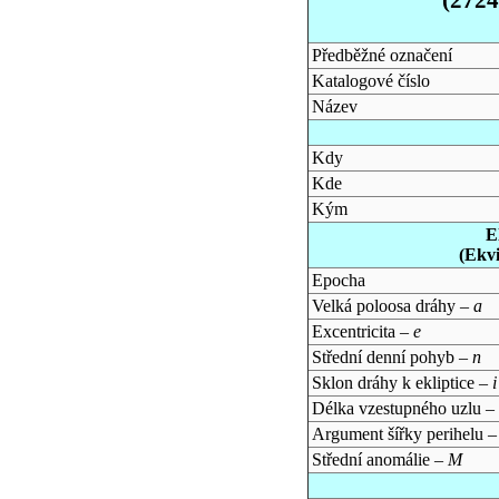
Předběžné označení
Katalogové číslo
Název
Kdy
Kde
Kým
E
(Ekv
Epocha
Velká poloosa dráhy –
a
Excentricita –
e
Střední denní pohyb –
n
Sklon dráhy k ekliptice –
i
Délka vzestupného uzlu –
Argument šířky perihelu 
Střední anomálie –
M