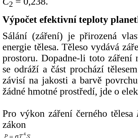
C
= 0,238.
2
Výpočet efektivní teploty plan
Sálání (záření) je přirozená vla
energie tělesa. Těleso vydává zá
prostoru. Dopadne-li toto záření n
se odráží a část prochází tělesem
závisí na jakosti a barvě povrch
žádné hmotné prostředí, jde o ele
Pro výkon záření černého tělesa
zákon