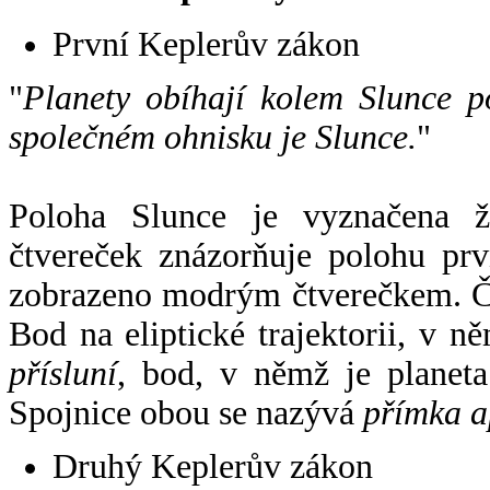
První Keplerův zákon
"
Planety obíhají kolem Slunce p
společném ohnisku je Slunce.
"
Poloha Slunce je vyznačena 
čtvereček znázorňuje polohu pr
zobrazeno modrým čtverečkem. Če
Bod na eliptické trajektorii, v n
přísluní
, bod, v němž je planet
Spojnice obou se nazývá
přímka a
Druhý Keplerův zákon