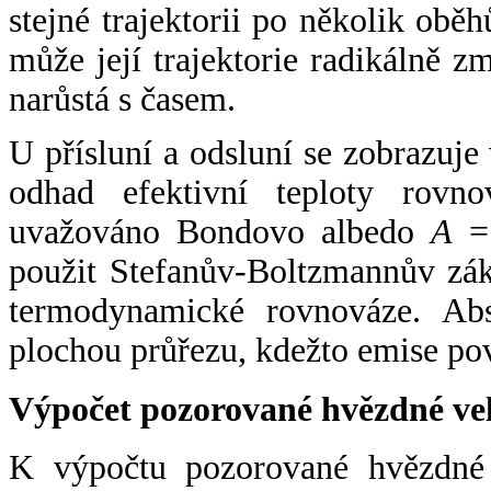
stejné trajektorii po několik oběh
může její trajektorie radikálně zm
narůstá s časem.
U přísluní a odsluní se zobrazuje
odhad efektivní teploty rovno
uvažováno Bondovo albedo
A
= 
použit Stefanův-Boltzmannův zák
termodynamické rovnováze. Abs
plochou průřezu, kdežto emise po
Výpočet pozorované hvězdné ve
K výpočtu pozorované hvězdné v