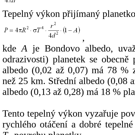
Tepelný výkon přijímaný planetko
,
kde
A
je Bondovo albedo, uvaž
odrazivosti) planetek se obecně
albedo (0,02 až 0,07) má 78 % z
než 25 km. Střední albedo (0,08 
albedo (0,13 až 0,28) má 18 % pla
Tento tepelný výkon vyzařuje po
rychlého otáčení a dobré tepelné