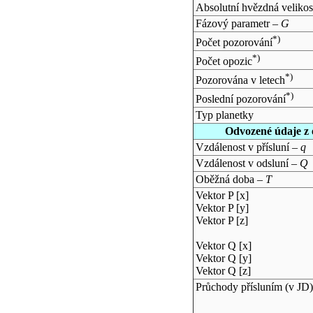
Absolutní hvězdná velikos
Fázový parametr –
G
*)
Počet pozorování
*)
Počet opozic
*)
Pozorována v letech
*)
Poslední pozorování
Typ planetky
Odvozené údaje z 
Vzdálenost v přísluní –
q
Vzdálenost v odsluní –
Q
Oběžná doba –
T
Vektor P [x]
Vektor P [y]
Vektor P [z]
Vektor Q [x]
Vektor Q [y]
Vektor Q [z]
Průchody přísluním (v
JD
)