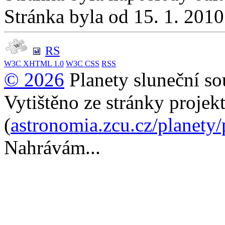
Stránka byla od 15. 1. 201
RS
W3C
XHTML 1.0
W3C
CSS
RSS
© 2026
Planety sluneční so
Vytištěno ze stránky projek
(
astronomia.zcu.cz/planety
Nahrávám...