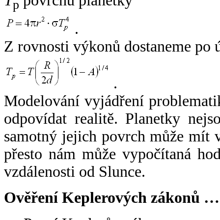
T
povrchu planetky
p
.
Z rovnosti výkonů dostaneme po 
.
Modelování vyjádření problemati
odpovídat realitě. Planetky nejso
samotný jejich povrch může mít v
přesto nám může vypočítaná hodn
vzdálenosti od Slunce.
Ověření Keplerových zákonů …