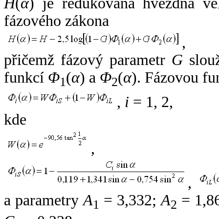
H
(
α
) je redukovaná hvězdná vel
fázového zákona
,
přičemž fázový parametr
G
slouž
funkcí
Φ
(
α
) a
Φ
(
α
). Fázovou fu
1
2
,
i
= 1, 2,
kde
,
,
a parametry
A
= 3,332;
A
= 1,8
1
2