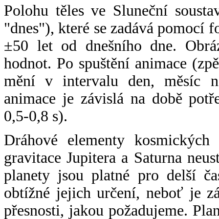
Polohu těles ve Sluneční sousta
"dnes"), které se zadává pomocí 
±50 let od dnešního dne. Obráz
hodnot. Po spuštění animace (zpě
mění v intervalu den, měsíc ne
animace je závislá na době potř
0,5-0,8 s).
Dráhové elementy kosmických t
gravitace Jupitera a Saturna neu
planety jsou platné pro delší č
obtížné jejich určení, neboť je 
přesnosti, jakou požadujeme. Pla