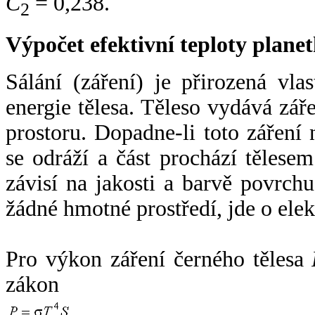
C
= 0,238.
2
Výpočet efektivní teploty plan
Sálání (záření) je přirozená vla
energie tělesa. Těleso vydává zá
prostoru. Dopadne-li toto záření n
se odráží a část prochází tělesem
závisí na jakosti a barvě povrch
žádné hmotné prostředí, jde o ele
Pro výkon záření černého tělesa
zákon