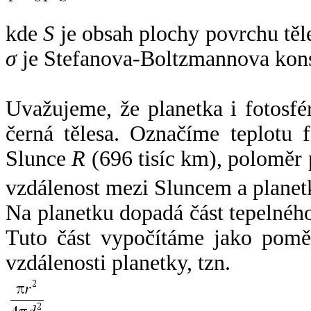
kde
S
je obsah plochy povrchu těl
σ
je Stefanova-Boltzmannova kons
Uvažujeme, že planetka i fotosfér
černá tělesa. Označíme teplotu 
Slunce
R
(696 tisíc km), poloměr
vzdálenost mezi Sluncem a plane
Na planetku dopadá část tepelnéh
Tuto část vypočítáme jako pomě
vzdálenosti planetky, tzn.