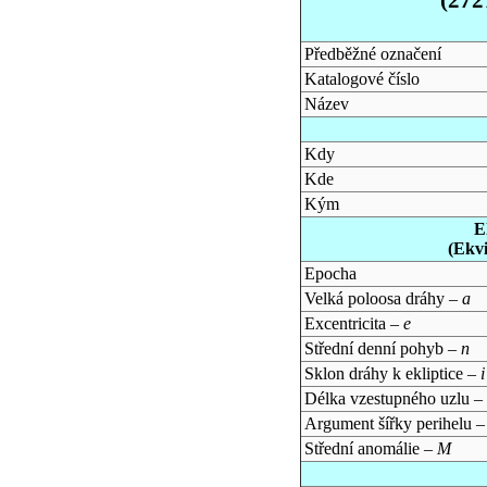
Předběžné označení
Katalogové číslo
Název
Kdy
Kde
Kým
E
(Ekv
Epocha
Velká poloosa dráhy –
a
Excentricita –
e
Střední denní pohyb –
n
Sklon dráhy k ekliptice –
i
Délka vzestupného uzlu –
Argument šířky perihelu 
Střední anomálie –
M