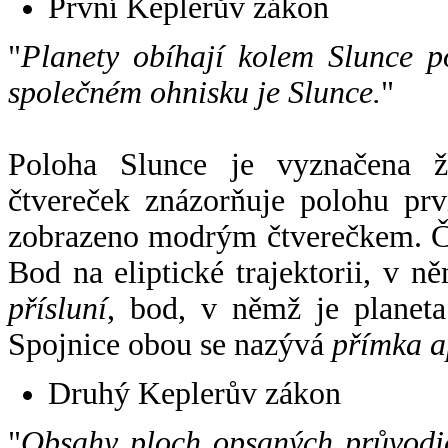
První Keplerův zákon
"
Planety obíhají kolem Slunce p
společném ohnisku je Slunce.
"
Poloha Slunce je vyznačena 
čtvereček znázorňuje polohu pr
zobrazeno modrým čtverečkem. Če
Bod na eliptické trajektorii, v n
přísluní
, bod, v němž je planet
Spojnice obou se nazývá
přímka a
Druhý Keplerův zákon
"
Obsahy ploch opsaných průvodič