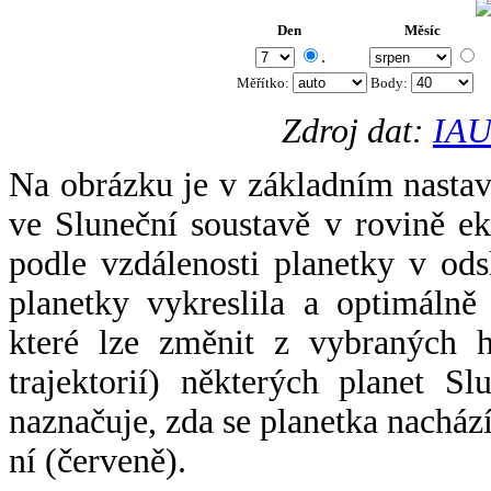
Den
Měsíc
.
Měřítko:
Body
:
Zdroj dat:
IAU
Na obrázku je v základním nastav
ve Sluneční soustavě v rovině ek
podle vzdálenosti planetky v odsl
planetky vykreslila a optimálně
které lze změnit z vybraných h
trajektorií) některých planet Sl
naznačuje, zda se planetka nacház
ní (červeně).