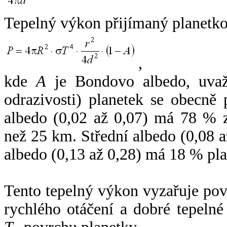
Tepelný výkon přijímaný planetko
,
kde
A
je Bondovo albedo, uvaž
odrazivosti) planetek se obecně
albedo (0,02 až 0,07) má 78 % z
než 25 km. Střední albedo (0,08 
albedo (0,13 až 0,28) má 18 % pla
Tento tepelný výkon vyzařuje po
rychlého otáčení a dobré tepelné