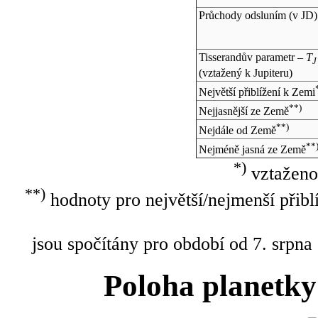
Průchody odsluním (v
JD
)
Tisserandův parametr –
T
J
(vztažený k Jupiteru)
Největší přiblížení k Zemi
**)
Nejjasnější ze Země
**)
Nejdále od Země
**
Nejméně jasná ze Země
*)
vztaženo
**)
hodnoty pro největší/nejmenší přibl
jsou spočítány pro období od 7. srpna
Poloha planetky