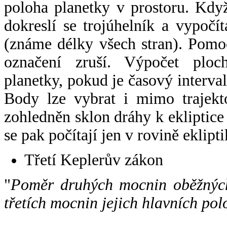
poloha planetky v prostoru. Kdy
dokreslí se trojúhelník a vypoč
(známe délky všech stran). Pomo
označení zruší. Výpočet ploch
planetky, pokud je časový interval
Body lze vybrat i mimo trajekto
zohledněn sklon dráhy k ekliptice
se pak počítají jen v rovině eklipti
Třetí Keplerův zákon
"
Poměr druhých mocnin oběžných
třetích mocnin jejich hlavních pol