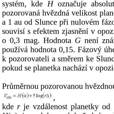
systém, kde
H
označuje absolut
pozorovaná hvězdná velikost plan
a 1 au od Slunce při nulovém fá
souvisí s efektem zjasnění v opoz
o 0,3 mag. Hodnota
G
není zná
používá hodnota 0,15. Fázový úh
k pozorovateli a směrem ke Slunc
pokud se planetka nachází v opozi
Průměrnou pozorovanou hvězdnou 
,
kde
r
je vzdálenost planetky od