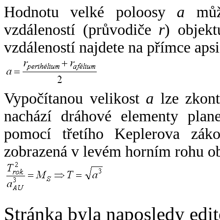
Hodnotu velké poloosy
a
může
vzdáleností (průvodiče
r
) objekt
vzdáleností najdete na přímce apsi
Vypočítanou velikost
a
lze zkont
nachází dráhové elementy plane
pomocí třetího Keplerova zák
zobrazená v levém horním rohu o
Stránka byla naposledy edi