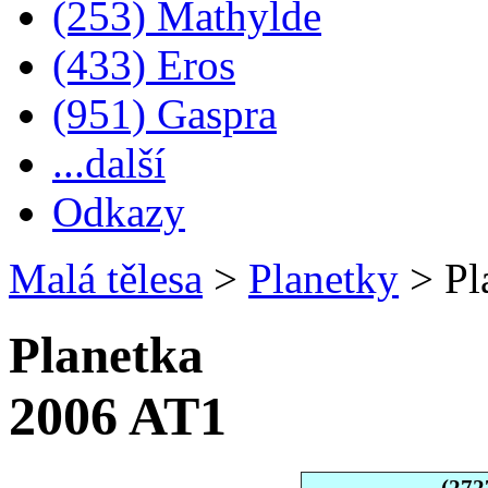
(253) Mathylde
(433) Eros
(951) Gaspra
...další
Odkazy
Malá tělesa
>
Planetky
>
Pl
Planetka
2006 AT1
(272