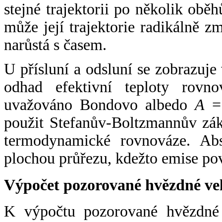
stejné trajektorii po několik oběh
může její trajektorie radikálně zm
narůstá s časem.
U přísluní a odsluní se zobrazuje
odhad efektivní teploty rovno
uvažováno Bondovo albedo
A
= 
použit Stefanův-Boltzmannův zák
termodynamické rovnováze. Abs
plochou průřezu, kdežto emise po
Výpočet pozorované hvězdné ve
K výpočtu pozorované hvězdné v