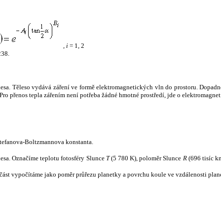
,
i
= 1, 2
238.
tělesa. Těleso vydává záření ve formě elektromagnetických vln do prostoru. Dopadne-l
u. Pro přenos tepla zářením není potřeba žádné hmotné prostředí, jde o elektromagnet
tefanova-Boltzmannova konstanta.
tělesa. Označíme teplotu fotosféry Slunce
T
(5 780 K), poloměr Slunce
R
(696 tisíc k
část vypočítáme jako poměr průřezu planetky a povrchu koule ve vzdálenosti plane