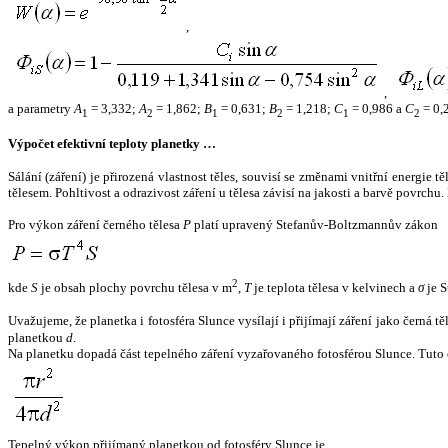
,
,
a parametry
A
= 3,332;
A
= 1,862;
B
= 0,631;
B
= 1,218;
C
= 0,986 a
C
= 0,
1
2
1
2
1
2
Výpočet efektivní teploty planetky …
Sálání (záření) je přirozená vlastnost těles, souvisí se změnami vnitřní energie 
tělesem. Pohltivost a odrazivost záření u tělesa závisí na jakosti a barvě povrch
Pro výkon záření černého tělesa
P
platí upravený Stefanův-Boltzmannův zákon
2
kde
S
je obsah plochy povrchu tělesa v m
,
T
je teplota tělesa v kelvinech a
σ
je S
Uvažujeme, že planetka i fotosféra Slunce vysílají i přijímají záření jako černá 
planetkou
d
.
Na planetku dopadá část tepelného záření vyzařovaného fotosférou Slunce. Tuto 
Tepelný výkon přijímaný planetkou od fotosféry Slunce je