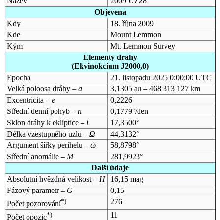
Název
2009 UZ28
Objevena
Kdy
18. října 2009
Kde
Mount Lemmon
Kým
Mt. Lemmon Survey
Elementy dráhy
(Ekvinokcium J2000,0)
Epocha
21. listopadu 2025 0:00:00 UTC
Velká poloosa dráhy –
a
3,1305 au – 468 313 127 km
Excentricita –
e
0,2226
Střední denní pohyb –
n
0,1779°/den
Sklon dráhy k ekliptice –
i
17,3500°
Délka vzestupného uzlu –
Ω
44,3132°
Argument šířky perihelu –
ω
58,8798°
Střední anomálie –
M
281,9923°
Další údaje
Absolutní hvězdná velikost –
H
16,15 mag
Fázový parametr –
G
0,15
*)
276
Počet pozorování
*)
11
Počet opozic