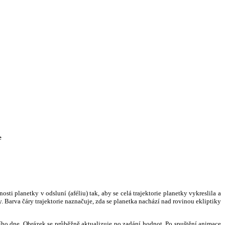
e
i planetky v odsluní (aféliu) tak, aby se celá trajektorie planetky vykreslila a
. Barva čáry trajektorie naznačuje, zda se planetka nachází nad rovinou ekliptiky
ního dne. Obrázek se průběžně aktualizuje po zadání hodnot. Po spuštění animace