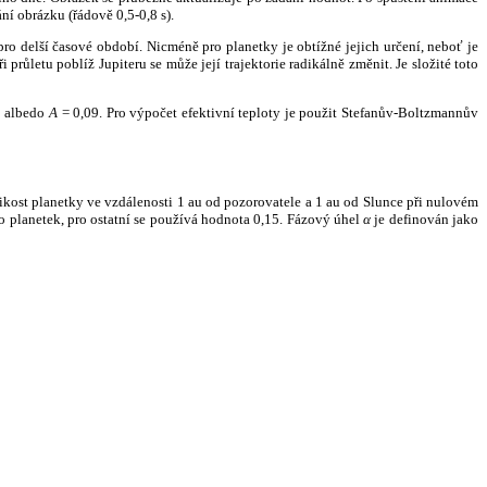
ní obrázku (řádově 0,5-0,8 s).
ro delší časové období. Nicméně pro planetky je obtížné jejich určení, neboť je
růletu poblíž Jupiteru se může její trajektorie radikálně změnit. Je složité toto
o albedo
A
= 0,09. Pro výpočet efektivní teploty je použit Stefanův-Boltzmannův
kost planetky ve vzdálenosti 1 au od pozorovatele a 1 au od Slunce při nulovém
planetek, pro ostatní se používá hodnota 0,15. Fázový úhel
α
je definován jako