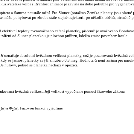
k (uživatelská volba). Rychlost animace je závislá na době potřebné pro vygenerová
itera a Saturna neustále mění. Pro Slunce (potažmo Zemi) a planety jsou platné p
 může pohybovat po zhruba stále stejné trajektorii po několik oběhů, nicméně při p
had efektivní teploty rovnovážného záření planetky, přičemž je uvažováno Bondov
záření od Slunce planetkou je plochou průřezu, kdežto emise povrchem koule.
e
H
označuje absolutní hvězdnou velikost planetky, což je pozorovaná hvězdná veli
i, kdy se jasnost planetky zvýší zhruba o 0,3 mag. Hodnota
G
není známa pro mnoho 
Je nulový, pokud se planetka nachází v opozici.
edukovaná hvězdná velikost. Její velikost vypočteme pomocí fázového zákona
(
α
) a
Φ
(
α
). Fázovou funkci vyjádříme
1
2