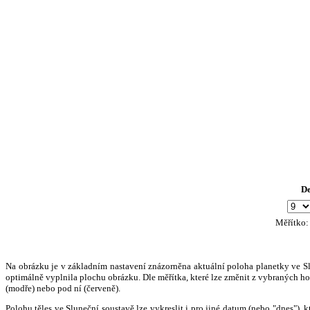
D
Měřítko
Na obrázku je v základním nastavení znázorněna aktuální poloha planetky ve Slun
optimálně vyplnila plochu obrázku. Dle měřítka, které lze změnit z vybraných hod
(modře) nebo pod ní (červeně).
Polohu těles ve Sluneční soustavě lze vykreslit i pro jiné datum (nebo "dnes")