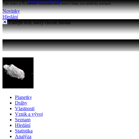
Katalogy objektů
Tato funkce je na stránkách Astronomia nová, testové otázky jsou přidávány postupně...
Novinky
Hledání
Zadejte text, který chcete hledat
Planetky
Dráhy
Vlastnosti
Vznik a vývoj
Seznam
Hledání
Statistika
Analýza