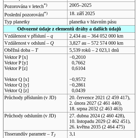
*)
2005–2025
Pozorována v letech
*)
18. září 2025
Poslední pozorování
Typ planetky
planetka v hlavním pásu
Odvozené údaje z elementů dráhy a dalších údajů
Vzdálenost v přísluní –
q
2,434 au – 364 052 000 km
Vzdálenost v odsluní –
Q
3,827 au – 572 574 000 km
Oběžná doba –
T
5,539 roků – 2 023,1 dnů
Vektor P [x]
−0,2010
Vektor P [y]
0,7662
Vektor P [z]
0,6104
Vektor Q [x]
−0,9572
Vektor Q [y]
−0,2861
Vektor Q [z]
0,0439
Průchody přísluním (v
JD
)
20. července 2021
(2 459 417),
2. února 2027
(2 461 440),
18. srpna 2032
(2 463 463)
Průchody odsluním (v
JD
)
27. dubna 2024
(2 460 428),
10. listopadu 2029
(2 462 451),
26. května 2035
(2 464 475)
Tisserandův parametr –
T
3,1
J