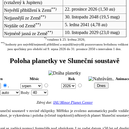
(vztažený k Jupiteru)
**)
22. prosince 2026
(1,50 au)
Největší přiblížení k Zemi
**)
30. listopadu 2048
(19,5 mag)
Nejjasnější ze Země
**)
5. ledna 2041
(4,78 au)
Nejdále od Země
**)
10. listopadu 2029
(23,0 mag)
Nejméně jasná ze Země
*)
vztaženo k 25. května 2026;
**)
hodnoty pro největší/nejmenší přiblížení a nejnižší/nejvyšší pozorovanou hvězdnou velikost
jsou spočítány pro období od 9. srpna 2026 do 31. prosince 2050 s intervalem 1 den.
Poloha planetky ve Sluneční soustavě
en
Měsíc
Rok
Animac
.
:
Body
:
Zdroj dat:
IAU Minor Planet Center
eční soustavě v rovině ekliptiky. Měřítko je zvoleno automaticky podle vzdálenost
not, je vykreslena i poloha (včetně trajektorií) některých planet Sluneční soustavy
, které se zadává pomocí formuláře pod obrázkem. Lze zadat datum ±50 let od dneš