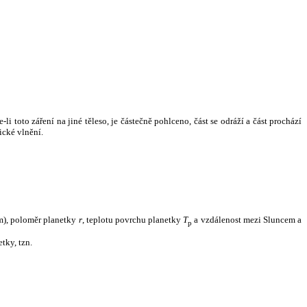
i toto záření na jiné těleso, je částečně pohlceno, část se odráží a část prochází
ické vlnění.
m), poloměr planetky
r
, teplotu povrchu planetky
T
a vzdálenost mezi Sluncem a
p
tky, tzn.