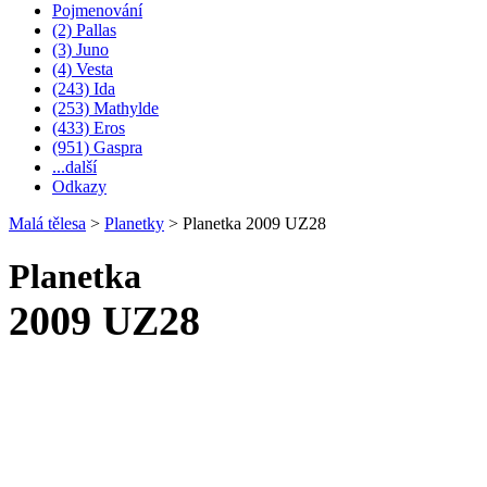
Pojmenování
(2) Pallas
(3) Juno
(4) Vesta
(243) Ida
(253) Mathylde
(433) Eros
(951) Gaspra
...další
Odkazy
Malá tělesa
>
Planetky
>
Planetka 2009 UZ28
Planetka
2009 UZ28