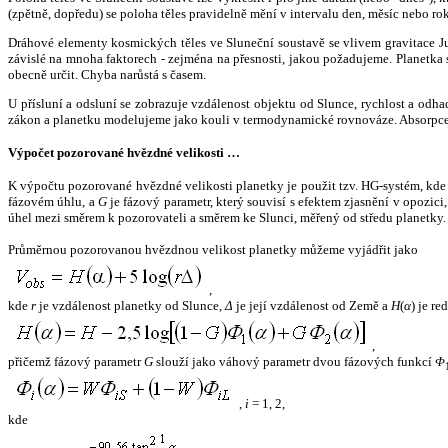
(zpětně, dopředu) se poloha těles pravidelně mění v intervalu den, měsíc nebo ro
Dráhové elementy kosmických těles ve Sluneční soustavě se vlivem gravitace Jup
závislé na mnoha faktorech - zejména na přesnosti, jakou požadujeme. Planetka se
obecně určit. Chyba narůstá s časem.
U přísluní a odsluní se zobrazuje vzdálenost objektu od Slunce, rychlost a od
zákon a planetku modelujeme jako kouli v termodynamické rovnováze. Absorpce 
Výpočet pozorované hvězdné velikosti …
K výpočtu pozorované hvězdné velikosti planetky je použit tzv. HG-systém, kd
fázovém úhlu, a
G
je fázový parametr, který souvisí s efektem zjasnění v opozic
úhel mezi směrem k pozorovateli a směrem ke Slunci, měřený od středu planetky. 
Průměrnou pozorovanou hvězdnou velikost planetky můžeme vyjádřit jako
,
kde
r
je vzdálenost planetky od Slunce,
Δ
je její vzdálenost od Země a
H
(
α
) je r
,
přičemž fázový parametr
G
slouží jako váhový parametr dvou fázových funkcí
Φ
,
i
= 1, 2,
kde