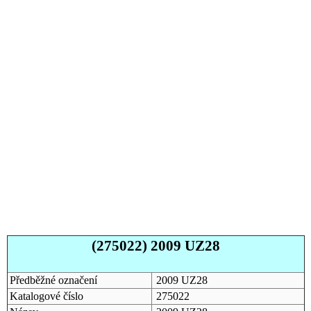
(275022) 2009 UZ28
Předběžné označení
2009 UZ28
Katalogové číslo
275022