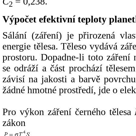
C
= 0,238.
2
Výpočet efektivní teploty plan
Sálání (záření) je přirozená vla
energie tělesa. Těleso vydává zá
prostoru. Dopadne-li toto záření n
se odráží a část prochází tělesem
závisí na jakosti a barvě povrch
žádné hmotné prostředí, jde o ele
Pro výkon záření černého tělesa
zákon