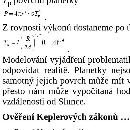
T
povrchu planetky
p
.
Z rovnosti výkonů dostaneme po 
.
Modelování vyjádření problemati
odpovídat realitě. Planetky nejso
samotný jejich povrch může mít v
přesto nám může vypočítaná hodn
vzdálenosti od Slunce.
Ověření Keplerových zákonů …