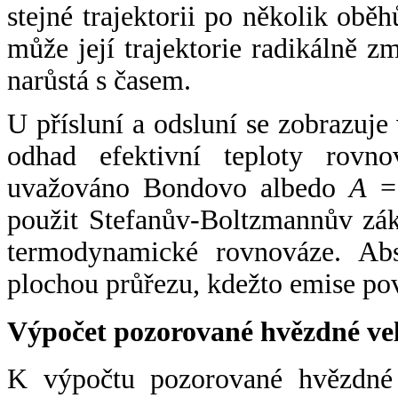
stejné trajektorii po několik oběh
může její trajektorie radikálně zm
narůstá s časem.
U přísluní a odsluní se zobrazuje
odhad efektivní teploty rovno
uvažováno Bondovo albedo
A
= 
použit Stefanův-Boltzmannův zák
termodynamické rovnováze. Abs
plochou průřezu, kdežto emise po
Výpočet pozorované hvězdné ve
K výpočtu pozorované hvězdné v