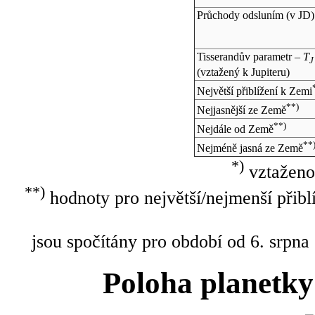
Průchody odsluním (v
JD
)
Tisserandův parametr –
T
J
(vztažený k Jupiteru)
Největší přiblížení k Zemi
**)
Nejjasnější ze Země
**)
Nejdále od Země
**
Nejméně jasná ze Země
*)
vztaženo
**)
hodnoty pro největší/nejmenší přibl
jsou spočítány pro období od 6. srpna
Poloha planetky