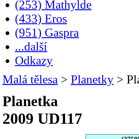
(253) Mathylde
(433) Eros
(951) Gaspra
...další
Odkazy
Malá tělesa
>
Planetky
>
Pl
Planetka
2009 UD117
(2750