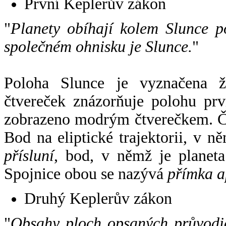
První Keplerův zákon
"
Planety obíhají kolem Slunce p
společném ohnisku je Slunce.
"
Poloha Slunce je vyznačena 
čtvereček znázorňuje polohu pr
zobrazeno modrým čtverečkem. Če
Bod na eliptické trajektorii, v n
přísluní
, bod, v němž je planet
Spojnice obou se nazývá
přímka a
Druhý Keplerův zákon
"
Obsahy ploch opsaných průvodič