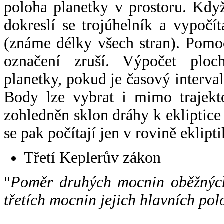
poloha planetky v prostoru. Kdy
dokreslí se trojúhelník a vypoč
(známe délky všech stran). Pomo
označení zruší. Výpočet ploch
planetky, pokud je časový interval
Body lze vybrat i mimo trajekto
zohledněn sklon dráhy k ekliptice
se pak počítají jen v rovině eklipti
Třetí Keplerův zákon
"
Poměr druhých mocnin oběžných
třetích mocnin jejich hlavních pol