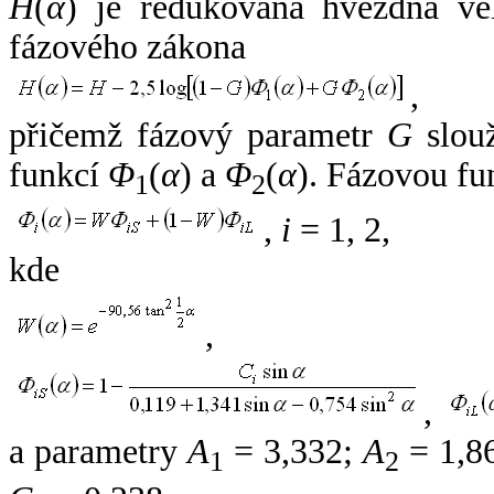
H
(
α
) je redukovaná hvězdná vel
fázového zákona
,
přičemž fázový parametr
G
slouž
funkcí
Φ
(
α
) a
Φ
(
α
). Fázovou fu
1
2
,
i
= 1, 2,
kde
,
,
a parametry
A
= 3,332;
A
= 1,8
1
2