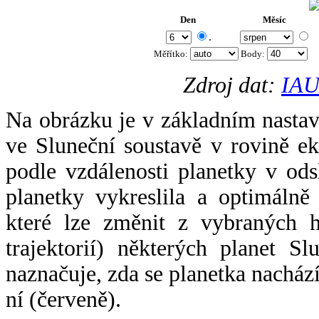
Den
Měsíc
.
Měřítko:
Body
:
Zdroj dat:
IAU
Na obrázku je v základním nastav
ve Sluneční soustavě v rovině ek
podle vzdálenosti planetky v odsl
planetky vykreslila a optimálně
které lze změnit z vybraných h
trajektorií) některých planet Sl
naznačuje, zda se planetka nacház
ní (červeně).