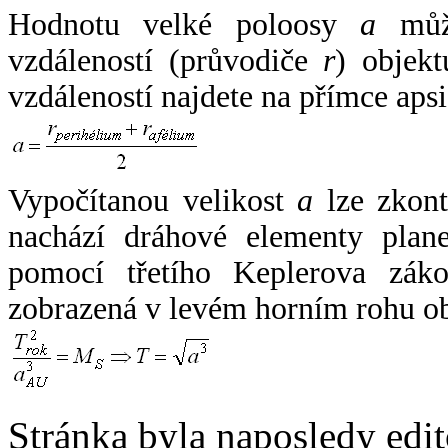
Hodnotu velké poloosy
a
může
vzdáleností (průvodiče
r
) objekt
vzdáleností najdete na přímce apsi
Vypočítanou velikost
a
lze zkont
nachází dráhové elementy plane
pomocí třetího Keplerova zák
zobrazená v levém horním rohu o
Stránka byla naposledy edi