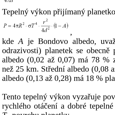
Tepelný výkon přijímaný planetko
,
kde
A
je Bondovo albedo, uvaž
odrazivosti) planetek se obecně
albedo (0,02 až 0,07) má 78 % z
než 25 km. Střední albedo (0,08 
albedo (0,13 až 0,28) má 18 % pla
Tento tepelný výkon vyzařuje po
rychlého otáčení a dobré tepelné