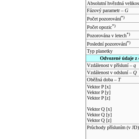
Absolutní hvězdná velikos
Fázový parametr –
G
*)
Počet pozorování
*)
Počet opozic
*)
Pozorována v letech
*)
Poslední pozorování
Typ planetky
Odvozené údaje z 
Vzdálenost v přísluní –
q
Vzdálenost v odsluní –
Q
Oběžná doba –
T
Vektor P [x]
Vektor P [y]
Vektor P [z]
Vektor Q [x]
Vektor Q [y]
Vektor Q [z]
Průchody přísluním (v
JD
)