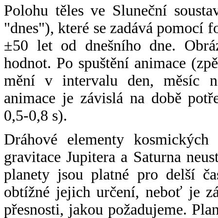
Polohu těles ve Sluneční sousta
"dnes"), které se zadává pomocí 
±50 let od dnešního dne. Obráz
hodnot. Po spuštění animace (zpě
mění v intervalu den, měsíc ne
animace je závislá na době potř
0,5-0,8 s).
Dráhové elementy kosmických t
gravitace Jupitera a Saturna neu
planety jsou platné pro delší č
obtížné jejich určení, neboť je 
přesnosti, jakou požadujeme. Pla