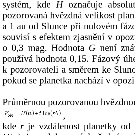
systém, kde
H
označuje absolut
pozorovaná hvězdná velikost plan
a 1 au od Slunce při nulovém fá
souvisí s efektem zjasnění v opoz
o 0,3 mag. Hodnota
G
není zná
používá hodnota 0,15. Fázový úh
k pozorovateli a směrem ke Slunc
pokud se planetka nachází v opozi
Průměrnou pozorovanou hvězdnou 
,
kde
r
je vzdálenost planetky od