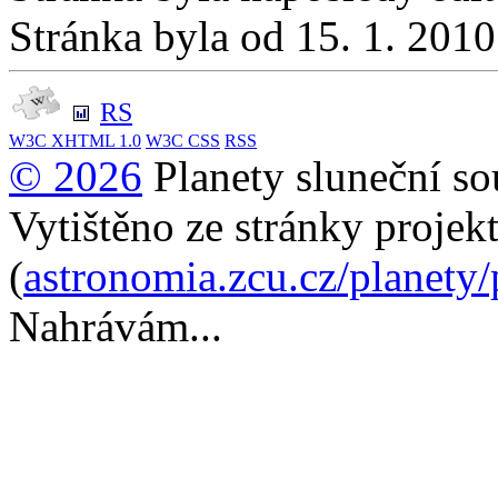
Stránka byla od 15. 1. 201
RS
W3C
XHTML 1.0
W3C
CSS
RSS
© 2026
Planety sluneční so
Vytištěno ze stránky projek
(
astronomia.zcu.cz/planety
Nahrávám...