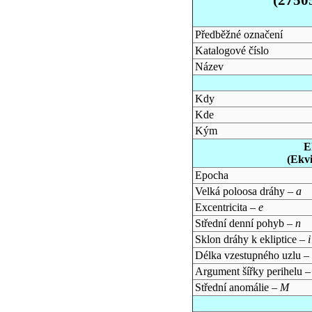
Předběžné označení
Katalogové číslo
Název
Kdy
Kde
Kým
E
(Ekv
Epocha
Velká poloosa dráhy –
a
Excentricita –
e
Střední denní pohyb –
n
Sklon dráhy k ekliptice –
i
Délka vzestupného uzlu –
Argument šířky perihelu 
Střední anomálie –
M