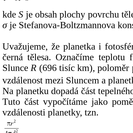
kde
S
je obsah plochy povrchu těl
σ
je Stefanova-Boltzmannova kons
Uvažujeme, že planetka i fotosfér
černá tělesa. Označíme teplotu 
Slunce
R
(696 tisíc km), poloměr
vzdálenost mezi Sluncem a plane
Na planetku dopadá část tepelnéh
Tuto část vypočítáme jako pomě
vzdálenosti planetky, tzn.