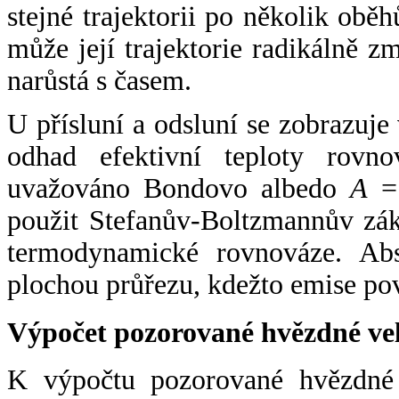
stejné trajektorii po několik oběh
může její trajektorie radikálně zm
narůstá s časem.
U přísluní a odsluní se zobrazuje
odhad efektivní teploty rovno
uvažováno Bondovo albedo
A
= 
použit Stefanův-Boltzmannův zák
termodynamické rovnováze. Abs
plochou průřezu, kdežto emise po
Výpočet pozorované hvězdné ve
K výpočtu pozorované hvězdné v