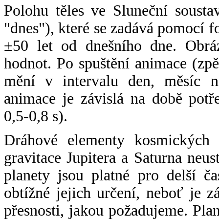
Polohu těles ve Sluneční sousta
"dnes"), které se zadává pomocí 
±50 let od dnešního dne. Obráz
hodnot. Po spuštění animace (zpě
mění v intervalu den, měsíc ne
animace je závislá na době potř
0,5-0,8 s).
Dráhové elementy kosmických t
gravitace Jupitera a Saturna neu
planety jsou platné pro delší č
obtížné jejich určení, neboť je 
přesnosti, jakou požadujeme. Pla