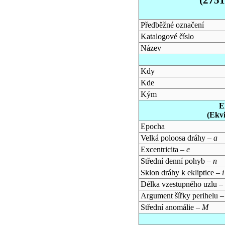
Předběžné označení
Katalogové číslo
Název
Kdy
Kde
Kým
E
(Ekv
Epocha
Velká poloosa dráhy –
a
Excentricita –
e
Střední denní pohyb –
n
Sklon dráhy k ekliptice –
i
Délka vzestupného uzlu –
Argument šířky perihelu 
Střední anomálie –
M