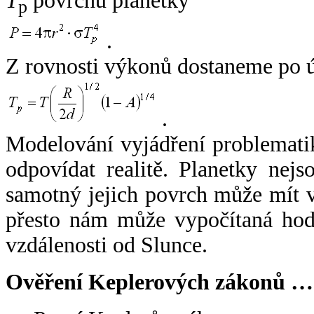
T
povrchu planetky
p
.
Z rovnosti výkonů dostaneme po 
.
Modelování vyjádření problemati
odpovídat realitě. Planetky nejso
samotný jejich povrch může mít v
přesto nám může vypočítaná hodn
vzdálenosti od Slunce.
Ověření Keplerových zákonů …