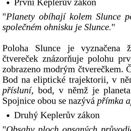
První Keplerův zákon
"
Planety obíhají kolem Slunce p
společném ohnisku je Slunce.
"
Poloha Slunce je vyznačena 
čtvereček znázorňuje polohu pr
zobrazeno modrým čtverečkem. Če
Bod na eliptické trajektorii, v n
přísluní
, bod, v němž je planet
Spojnice obou se nazývá
přímka a
Druhý Keplerův zákon
"
Obsahy ploch opsaných průvodič