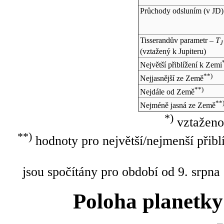
Průchody odsluním (v
JD
)
Tisserandův parametr –
T
J
(vztažený k Jupiteru)
Největší přiblížení k Zemi
**)
Nejjasnější ze Země
**)
Nejdále od Země
**
Nejméně jasná ze Země
*)
vztaženo
**)
hodnoty pro největší/nejmenší přibl
jsou spočítány pro období od 9. srpna
Poloha planetky