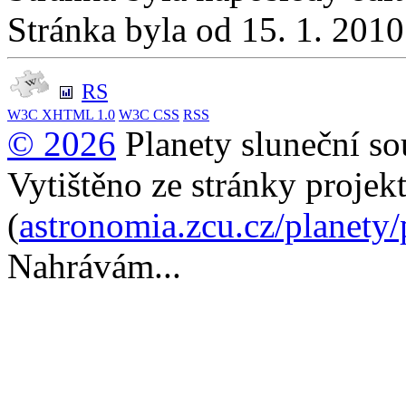
Stránka byla od 15. 1. 201
RS
W3C
XHTML 1.0
W3C
CSS
RSS
© 2026
Planety sluneční so
Vytištěno ze stránky projek
(
astronomia.zcu.cz/planety
Nahrávám...