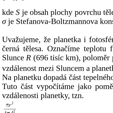
kde
S
je obsah plochy povrchu těl
σ
je Stefanova-Boltzmannova kons
Uvažujeme, že planetka i fotosfér
černá tělesa. Označíme teplotu 
Slunce
R
(696 tisíc km), poloměr
vzdálenost mezi Sluncem a plane
Na planetku dopadá část tepelnéh
Tuto část vypočítáme jako pomě
vzdálenosti planetky, tzn.