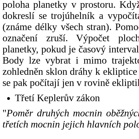
poloha planetky v prostoru. Kdy
dokreslí se trojúhelník a vypoč
(známe délky všech stran). Pomo
označení zruší. Výpočet ploch
planetky, pokud je časový interval
Body lze vybrat i mimo trajekto
zohledněn sklon dráhy k ekliptice
se pak počítají jen v rovině eklipti
Třetí Keplerův zákon
"
Poměr druhých mocnin oběžných
třetích mocnin jejich hlavních pol