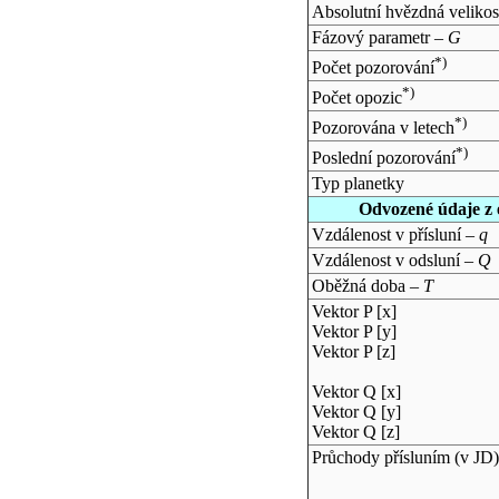
Absolutní hvězdná velikos
Fázový parametr –
G
*)
Počet pozorování
*)
Počet opozic
*)
Pozorována v letech
*)
Poslední pozorování
Typ planetky
Odvozené údaje z 
Vzdálenost v přísluní –
q
Vzdálenost v odsluní –
Q
Oběžná doba –
T
Vektor P [x]
Vektor P [y]
Vektor P [z]
Vektor Q [x]
Vektor Q [y]
Vektor Q [z]
Průchody přísluním (v
JD
)