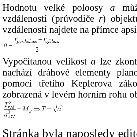
Hodnotu velké poloosy
a
může
vzdáleností (průvodiče
r
) objekt
vzdáleností najdete na přímce apsi
Vypočítanou velikost
a
lze zkont
nachází dráhové elementy plane
pomocí třetího Keplerova zák
zobrazená v levém horním rohu o
Stránka byla naposledy edi