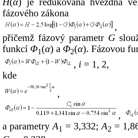
H
(
α
) je redukovaná hvězdná vel
fázového zákona
,
přičemž fázový parametr
G
slouž
funkcí
Φ
(
α
) a
Φ
(
α
). Fázovou fu
1
2
,
i
= 1, 2,
kde
,
,
a parametry
A
= 3,332;
A
= 1,8
1
2