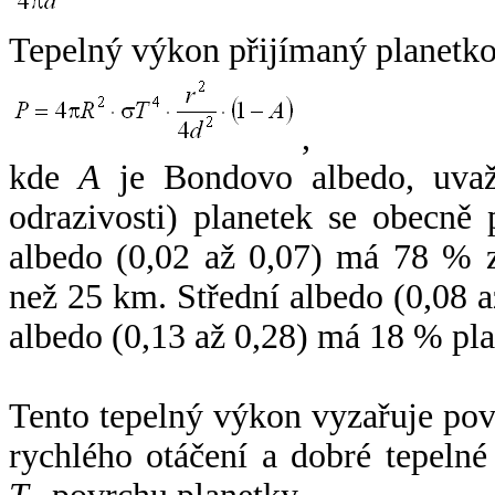
Tepelný výkon přijímaný planetko
,
kde
A
je Bondovo albedo, uvaž
odrazivosti) planetek se obecně
albedo (0,02 až 0,07) má 78 % z
než 25 km. Střední albedo (0,08 
albedo (0,13 až 0,28) má 18 % pla
Tento tepelný výkon vyzařuje po
rychlého otáčení a dobré tepelné