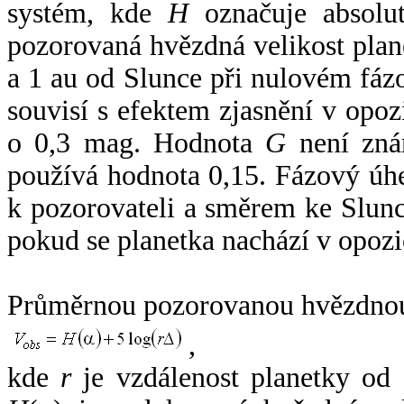
systém, kde
H
označuje absolut
pozorovaná hvězdná velikost plan
a 1 au od Slunce při nulovém fá
souvisí s efektem zjasnění v opoz
o 0,3 mag. Hodnota
G
není zná
používá hodnota 0,15. Fázový úh
k pozorovateli a směrem ke Slunc
pokud se planetka nachází v opozi
Průměrnou pozorovanou hvězdnou 
,
kde
r
je vzdálenost planetky od