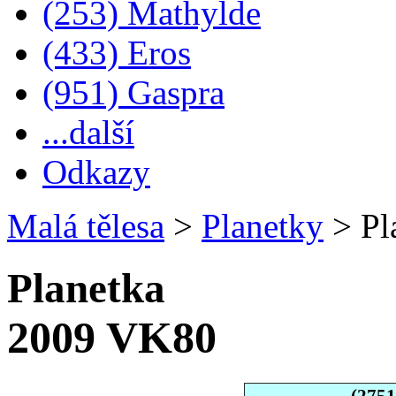
(253) Mathylde
(433) Eros
(951) Gaspra
...další
Odkazy
Malá tělesa
>
Planetky
>
Pl
Planetka
2009 VK80
(275