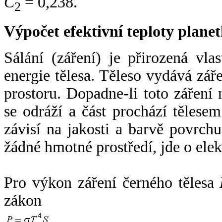
C
= 0,238.
2
Výpočet efektivní teploty plan
Sálání (záření) je přirozená vla
energie tělesa. Těleso vydává zá
prostoru. Dopadne-li toto záření n
se odráží a část prochází tělesem
závisí na jakosti a barvě povrch
žádné hmotné prostředí, jde o ele
Pro výkon záření černého tělesa
zákon