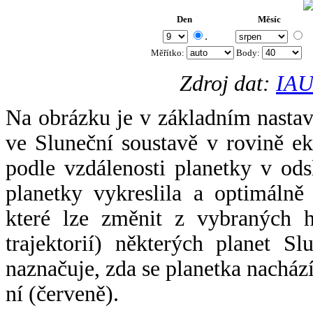
Den
Měsíc
.
Měřítko:
Body
:
Zdroj dat:
IAU
Na obrázku je v základním nastav
ve Sluneční soustavě v rovině ek
podle vzdálenosti planetky v odsl
planetky vykreslila a optimálně
které lze změnit z vybraných h
trajektorií) některých planet Sl
naznačuje, zda se planetka nacház
ní (červeně).