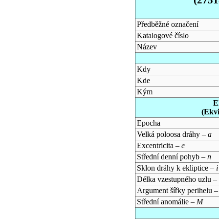
Předběžné označení
Katalogové číslo
Název
Kdy
Kde
Kým
E
(Ekv
Epocha
Velká poloosa dráhy –
a
Excentricita –
e
Střední denní pohyb –
n
Sklon dráhy k ekliptice –
i
Délka vzestupného uzlu –
Argument šířky perihelu 
Střední anomálie –
M