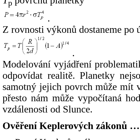
T
povrchu planetky
p
.
Z rovnosti výkonů dostaneme po 
.
Modelování vyjádření problemati
odpovídat realitě. Planetky nejso
samotný jejich povrch může mít v
přesto nám může vypočítaná hodn
vzdálenosti od Slunce.
Ověření Keplerových zákonů …