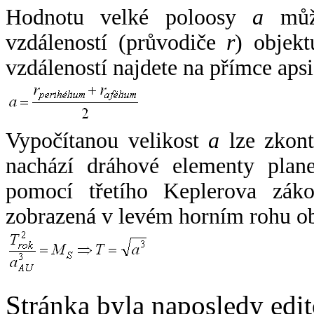
Hodnotu velké poloosy
a
může
vzdáleností (průvodiče
r
) objekt
vzdáleností najdete na přímce apsi
Vypočítanou velikost
a
lze zkont
nachází dráhové elementy plane
pomocí třetího Keplerova zák
zobrazená v levém horním rohu o
Stránka byla naposledy edi