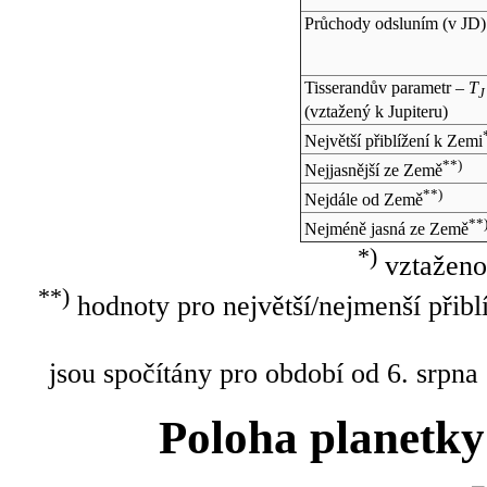
Průchody odsluním (v
JD
)
Tisserandův parametr –
T
J
(vztažený k Jupiteru)
Největší přiblížení k Zemi
**)
Nejjasnější ze Země
**)
Nejdále od Země
**
Nejméně jasná ze Země
*)
vztaženo
**)
hodnoty pro největší/nejmenší přibl
jsou spočítány pro období od 6. srpna
Poloha planetky