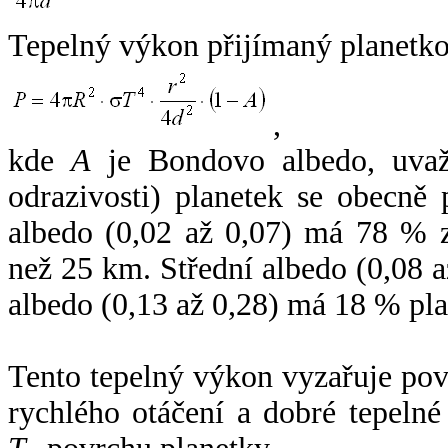
Tepelný výkon přijímaný planetko
,
kde
A
je Bondovo albedo, uvaž
odrazivosti) planetek se obecně
albedo (0,02 až 0,07) má 78 % z
než 25 km. Střední albedo (0,08 
albedo (0,13 až 0,28) má 18 % pla
Tento tepelný výkon vyzařuje po
rychlého otáčení a dobré tepelné