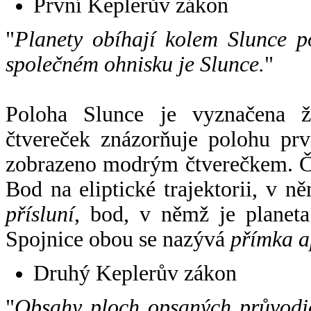
První Keplerův zákon
"
Planety obíhají kolem Slunce p
společném ohnisku je Slunce.
"
Poloha Slunce je vyznačena 
čtvereček znázorňuje polohu pr
zobrazeno modrým čtverečkem. Če
Bod na eliptické trajektorii, v n
přísluní
, bod, v němž je planet
Spojnice obou se nazývá
přímka a
Druhý Keplerův zákon
"
Obsahy ploch opsaných průvodič