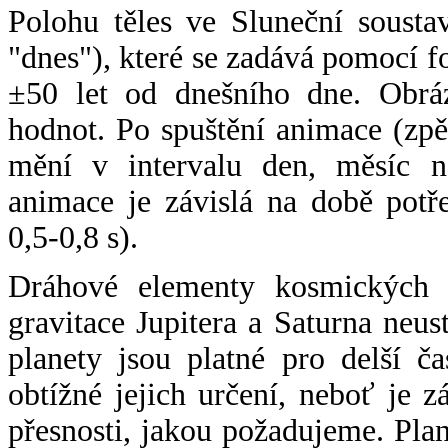
Polohu těles ve Sluneční sousta
"dnes"), které se zadává pomocí 
±50 let od dnešního dne. Obráz
hodnot. Po spuštění animace (zpě
mění v intervalu den, měsíc ne
animace je závislá na době potř
0,5-0,8 s).
Dráhové elementy kosmických t
gravitace Jupitera a Saturna neu
planety jsou platné pro delší č
obtížné jejich určení, neboť je 
přesnosti, jakou požadujeme. Pla