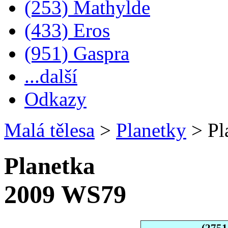
(253) Mathylde
(433) Eros
(951) Gaspra
...další
Odkazy
Malá tělesa
>
Planetky
>
Pl
Planetka
2009 WS79
(2751