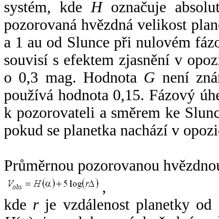
systém, kde
H
označuje absolut
pozorovaná hvězdná velikost plan
a 1 au od Slunce při nulovém fá
souvisí s efektem zjasnění v opoz
o 0,3 mag. Hodnota
G
není zná
používá hodnota 0,15. Fázový úh
k pozorovateli a směrem ke Slunc
pokud se planetka nachází v opozi
Průměrnou pozorovanou hvězdnou 
,
kde
r
je vzdálenost planetky od