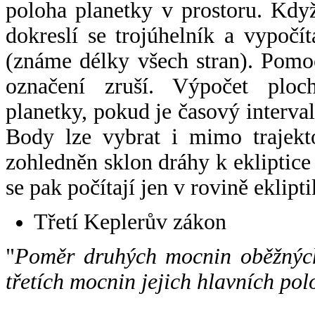
poloha planetky v prostoru. Kdy
dokreslí se trojúhelník a vypoč
(známe délky všech stran). Pomo
označení zruší. Výpočet ploch
planetky, pokud je časový interval
Body lze vybrat i mimo trajekto
zohledněn sklon dráhy k ekliptice
se pak počítají jen v rovině eklipti
Třetí Keplerův zákon
"
Poměr druhých mocnin oběžných
třetích mocnin jejich hlavních pol