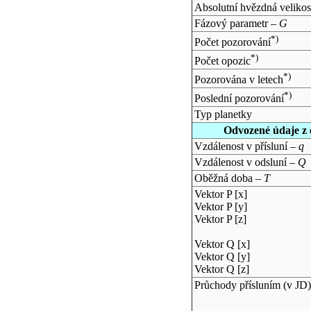
Absolutní hvězdná velikos
Fázový parametr –
G
*)
Počet pozorování
*)
Počet opozic
*)
Pozorována v letech
*)
Poslední pozorování
Typ planetky
Odvozené údaje z 
Vzdálenost v přísluní –
q
Vzdálenost v odsluní –
Q
Oběžná doba –
T
Vektor P [x]
Vektor P [y]
Vektor P [z]
Vektor Q [x]
Vektor Q [y]
Vektor Q [z]
Průchody přísluním (v
JD
)