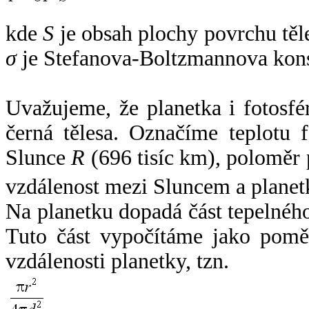
kde
S
je obsah plochy povrchu těl
σ
je Stefanova-Boltzmannova kons
Uvažujeme, že planetka i fotosfér
černá tělesa. Označíme teplotu 
Slunce
R
(696 tisíc km), poloměr
vzdálenost mezi Sluncem a plane
Na planetku dopadá část tepelnéh
Tuto část vypočítáme jako pomě
vzdálenosti planetky, tzn.