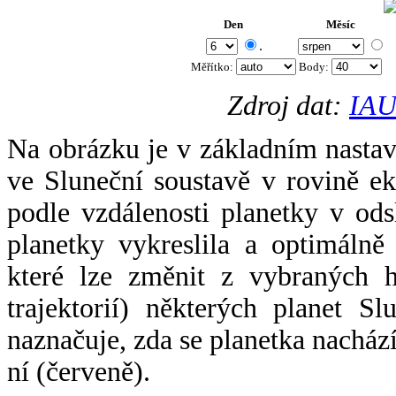
Den
Měsíc
.
Měřítko:
Body
:
Zdroj dat:
IAU
Na obrázku je v základním nastav
ve Sluneční soustavě v rovině ek
podle vzdálenosti planetky v odsl
planetky vykreslila a optimálně
které lze změnit z vybraných h
trajektorií) některých planet Sl
naznačuje, zda se planetka nacház
ní (červeně).