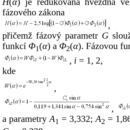
H
(
α
) je redukovaná hvězdná vel
fázového zákona
,
přičemž fázový parametr
G
slouž
funkcí
Φ
(
α
) a
Φ
(
α
). Fázovou fu
1
2
,
i
= 1, 2,
kde
,
,
a parametry
A
= 3,332;
A
= 1,8
1
2