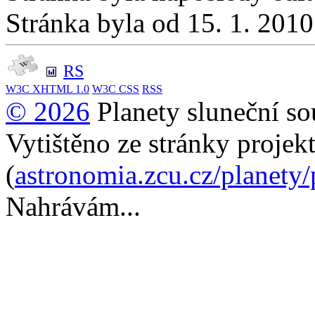
Stránka byla od 15. 1. 201
RS
W3C
XHTML 1.0
W3C
CSS
RSS
© 2026
Planety sluneční so
Vytištěno ze stránky projek
(
astronomia.zcu.cz/planety
Nahrávám...