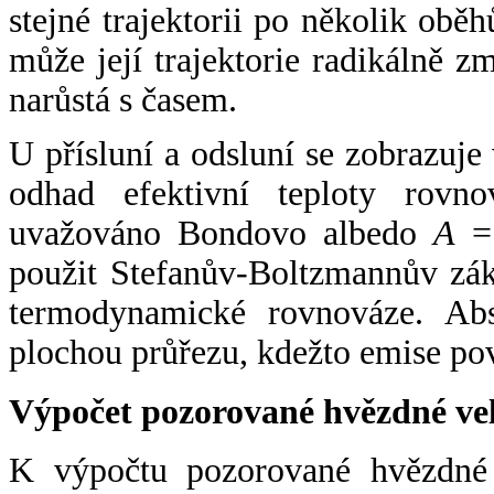
stejné trajektorii po několik oběh
může její trajektorie radikálně zm
narůstá s časem.
U přísluní a odsluní se zobrazuje
odhad efektivní teploty rovno
uvažováno Bondovo albedo
A
= 
použit Stefanův-Boltzmannův zák
termodynamické rovnováze. Abs
plochou průřezu, kdežto emise po
Výpočet pozorované hvězdné ve
K výpočtu pozorované hvězdné v