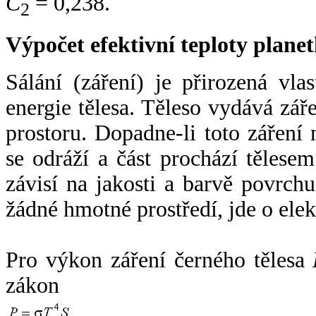
C
= 0,238.
2
Výpočet efektivní teploty plan
Sálání (záření) je přirozená vla
energie tělesa. Těleso vydává zá
prostoru. Dopadne-li toto záření n
se odráží a část prochází tělesem
závisí na jakosti a barvě povrch
žádné hmotné prostředí, jde o ele
Pro výkon záření černého tělesa
zákon