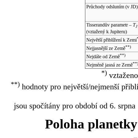
Průchody odsluním (v
JD
)
Tisserandův parametr –
T
J
(vztažený k Jupiteru)
Největší přiblížení k Zemi
**)
Nejjasnější ze Země
**)
Nejdále od Země
**
Nejméně jasná ze Země
*)
vztaženo
**)
hodnoty pro největší/nejmenší přibl
jsou spočítány pro období od 6. srpna
Poloha planetky