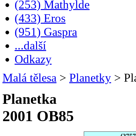
(253) Mathylde
(433) Eros
(951) Gaspra
...další
Odkazy
Malá tělesa
>
Planetky
>
Pl
Planetka
2001 OB85
(275