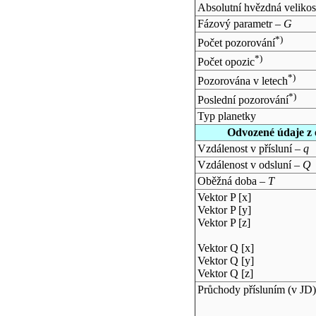
Absolutní hvězdná velikos
Fázový parametr –
G
*)
Počet pozorování
*)
Počet opozic
*)
Pozorována v letech
*)
Poslední pozorování
Typ planetky
Odvozené údaje z 
Vzdálenost v přísluní –
q
Vzdálenost v odsluní –
Q
Oběžná doba –
T
Vektor P [x]
Vektor P [y]
Vektor P [z]
Vektor Q [x]
Vektor Q [y]
Vektor Q [z]
Průchody přísluním (v
JD
)