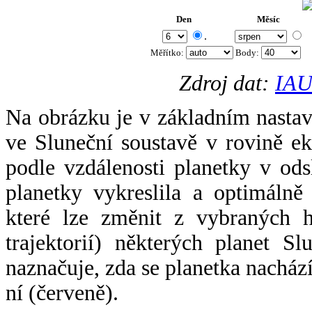
Den
Měsíc
.
Měřítko:
Body
:
Zdroj dat:
IAU
Na obrázku je v základním nastav
ve Sluneční soustavě v rovině ek
podle vzdálenosti planetky v odsl
planetky vykreslila a optimálně
které lze změnit z vybraných h
trajektorií) některých planet Sl
naznačuje, zda se planetka nacház
ní (červeně).