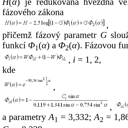
H
(
α
) je redukovaná hvězdná vel
fázového zákona
,
přičemž fázový parametr
G
slouž
funkcí
Φ
(
α
) a
Φ
(
α
). Fázovou fu
1
2
,
i
= 1, 2,
kde
,
,
a parametry
A
= 3,332;
A
= 1,8
1
2