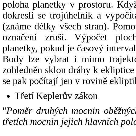
poloha planetky v prostoru. Kdy
dokreslí se trojúhelník a vypoč
(známe délky všech stran). Pomo
označení zruší. Výpočet ploch
planetky, pokud je časový interval
Body lze vybrat i mimo trajekto
zohledněn sklon dráhy k ekliptice
se pak počítají jen v rovině eklipti
Třetí Keplerův zákon
"
Poměr druhých mocnin oběžných
třetích mocnin jejich hlavních pol