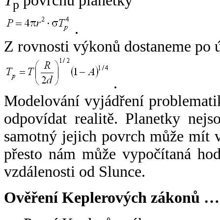
T
povrchu planetky
p
.
Z rovnosti výkonů dostaneme po 
.
Modelování vyjádření problemati
odpovídat realitě. Planetky nejso
samotný jejich povrch může mít v
přesto nám může vypočítaná hodn
vzdálenosti od Slunce.
Ověření Keplerových zákonů …