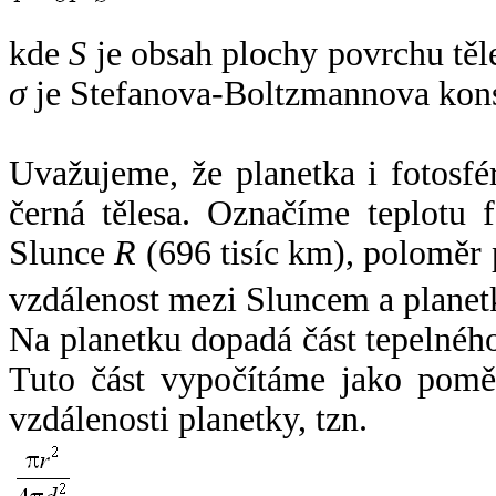
kde
S
je obsah plochy povrchu těl
σ
je Stefanova-Boltzmannova kons
Uvažujeme, že planetka i fotosfér
černá tělesa. Označíme teplotu 
Slunce
R
(696 tisíc km), poloměr
vzdálenost mezi Sluncem a plane
Na planetku dopadá část tepelnéh
Tuto část vypočítáme jako pomě
vzdálenosti planetky, tzn.