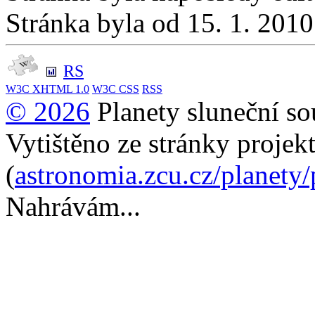
Stránka byla od 15. 1. 201
RS
W3C
XHTML 1.0
W3C
CSS
RSS
© 2026
Planety sluneční so
Vytištěno ze stránky projek
(
astronomia.zcu.cz/planety
Nahrávám...