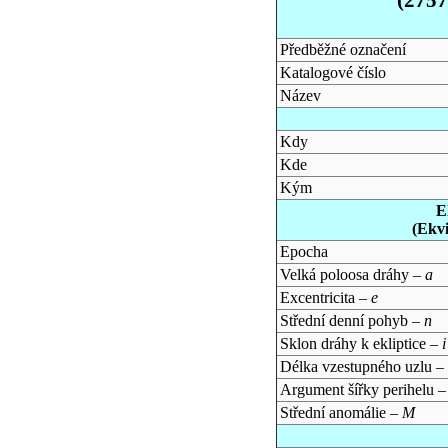
Předběžné označení
Katalogové číslo
Název
Kdy
Kde
Kým
E
(Ekv
Epocha
Velká poloosa dráhy –
a
Excentricita –
e
Střední denní pohyb –
n
Sklon dráhy k ekliptice –
i
Délka vzestupného uzlu –
Argument šířky perihelu 
Střední anomálie –
M