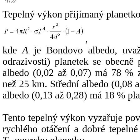
Tepelný výkon přijímaný planetko
,
kde
A
je Bondovo albedo, uvaž
odrazivosti) planetek se obecně
albedo (0,02 až 0,07) má 78 % z
než 25 km. Střední albedo (0,08 
albedo (0,13 až 0,28) má 18 % pla
Tento tepelný výkon vyzařuje po
rychlého otáčení a dobré tepelné