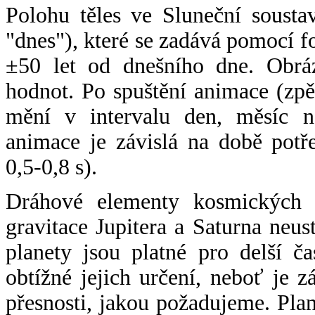
Polohu těles ve Sluneční sousta
"dnes"), které se zadává pomocí 
±50 let od dnešního dne. Obráz
hodnot. Po spuštění animace (zpě
mění v intervalu den, měsíc ne
animace je závislá na době potř
0,5-0,8 s).
Dráhové elementy kosmických t
gravitace Jupitera a Saturna neu
planety jsou platné pro delší č
obtížné jejich určení, neboť je 
přesnosti, jakou požadujeme. Pla