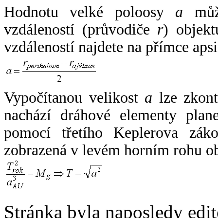
Hodnotu velké poloosy
a
může
vzdáleností (průvodiče
r
) objekt
vzdáleností najdete na přímce apsi
Vypočítanou velikost
a
lze zkont
nachází dráhové elementy plane
pomocí třetího Keplerova zák
zobrazená v levém horním rohu o
Stránka byla naposledy edi