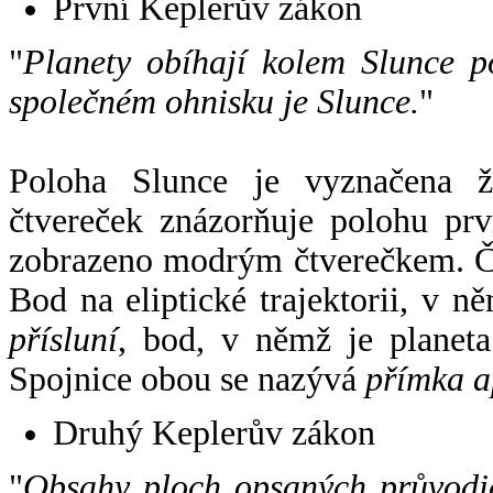
První Keplerův zákon
"
Planety obíhají kolem Slunce p
společném ohnisku je Slunce.
"
Poloha Slunce je vyznačena 
čtvereček znázorňuje polohu pr
zobrazeno modrým čtverečkem. Če
Bod na eliptické trajektorii, v n
přísluní
, bod, v němž je planet
Spojnice obou se nazývá
přímka a
Druhý Keplerův zákon
"
Obsahy ploch opsaných průvodič