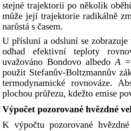
stejné trajektorii po několik oběh
může její trajektorie radikálně zm
narůstá s časem.
U přísluní a odsluní se zobrazuje
odhad efektivní teploty rovno
uvažováno Bondovo albedo
A
= 
použit Stefanův-Boltzmannův zák
termodynamické rovnováze. Abs
plochou průřezu, kdežto emise po
Výpočet pozorované hvězdné ve
K výpočtu pozorované hvězdné v