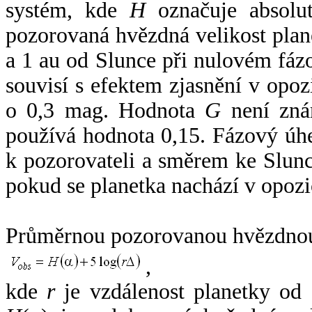
systém, kde
H
označuje absolut
pozorovaná hvězdná velikost plan
a 1 au od Slunce při nulovém fá
souvisí s efektem zjasnění v opoz
o 0,3 mag. Hodnota
G
není zná
používá hodnota 0,15. Fázový úh
k pozorovateli a směrem ke Slunc
pokud se planetka nachází v opozi
Průměrnou pozorovanou hvězdnou 
,
kde
r
je vzdálenost planetky od