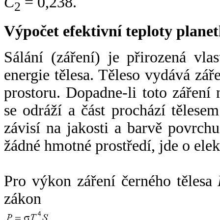
C
= 0,238.
2
Výpočet efektivní teploty plan
Sálání (záření) je přirozená vla
energie tělesa. Těleso vydává zá
prostoru. Dopadne-li toto záření n
se odráží a část prochází tělesem
závisí na jakosti a barvě povrch
žádné hmotné prostředí, jde o ele
Pro výkon záření černého tělesa
zákon