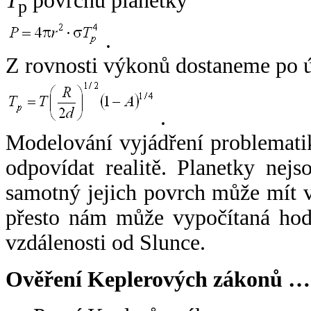
T
povrchu planetky
p
.
Z rovnosti výkonů dostaneme po 
.
Modelování vyjádření problemati
odpovídat realitě. Planetky nejso
samotný jejich povrch může mít v
přesto nám může vypočítaná hodn
vzdálenosti od Slunce.
Ověření Keplerových zákonů …