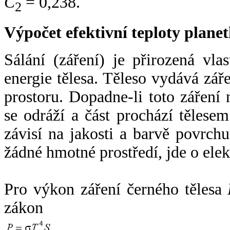
C
= 0,238.
2
Výpočet efektivní teploty plan
Sálání (záření) je přirozená vla
energie tělesa. Těleso vydává zá
prostoru. Dopadne-li toto záření n
se odráží a část prochází tělesem
závisí na jakosti a barvě povrch
žádné hmotné prostředí, jde o ele
Pro výkon záření černého tělesa
zákon