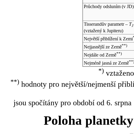
Průchody odsluním (v
JD
)
Tisserandův parametr –
T
J
(vztažený k Jupiteru)
Největší přiblížení k Zemi
**)
Nejjasnější ze Země
**)
Nejdále od Země
**
Nejméně jasná ze Země
*)
vztaženo
**)
hodnoty pro největší/nejmenší přibl
jsou spočítány pro období od 6. srpna
Poloha planetky