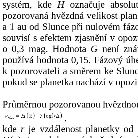
systém, kde
H
označuje absolut
pozorovaná hvězdná velikost plan
a 1 au od Slunce při nulovém fá
souvisí s efektem zjasnění v opoz
o 0,3 mag. Hodnota
G
není zná
používá hodnota 0,15. Fázový úh
k pozorovateli a směrem ke Slunc
pokud se planetka nachází v opozi
Průměrnou pozorovanou hvězdnou 
,
kde
r
je vzdálenost planetky od