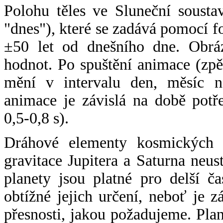
Polohu těles ve Sluneční sousta
"dnes"), které se zadává pomocí 
±50 let od dnešního dne. Obráz
hodnot. Po spuštění animace (zpě
mění v intervalu den, měsíc ne
animace je závislá na době potř
0,5-0,8 s).
Dráhové elementy kosmických t
gravitace Jupitera a Saturna neu
planety jsou platné pro delší č
obtížné jejich určení, neboť je 
přesnosti, jakou požadujeme. Pla