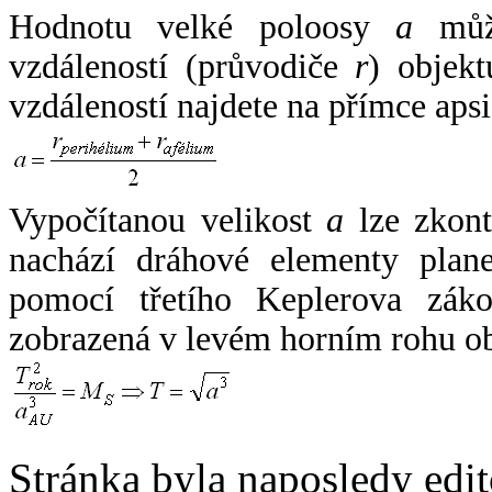
Hodnotu velké poloosy
a
může
vzdáleností (průvodiče
r
) objekt
vzdáleností najdete na přímce apsi
Vypočítanou velikost
a
lze zkont
nachází dráhové elementy plane
pomocí třetího Keplerova zák
zobrazená v levém horním rohu o
Stránka byla naposledy edi