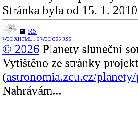
Stránka byla od 15. 1. 201
RS
W3C
XHTML 1.0
W3C
CSS
RSS
© 2026
Planety sluneční so
Vytištěno ze stránky projek
(
astronomia.zcu.cz/planety
Nahrávám...