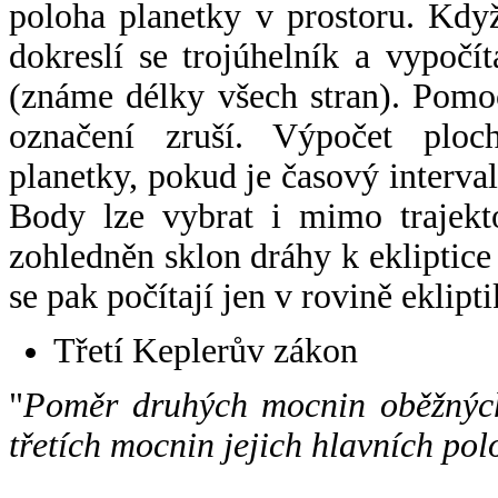
poloha planetky v prostoru. Kdy
dokreslí se trojúhelník a vypoč
(známe délky všech stran). Pomo
označení zruší. Výpočet ploch
planetky, pokud je časový interval
Body lze vybrat i mimo trajekto
zohledněn sklon dráhy k ekliptice
se pak počítají jen v rovině eklipti
Třetí Keplerův zákon
"
Poměr druhých mocnin oběžných
třetích mocnin jejich hlavních pol