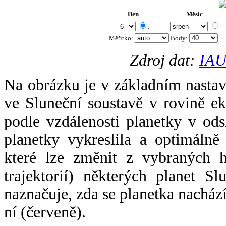
Den
Měsíc
.
Měřítko:
Body
:
Zdroj dat:
IAU
Na obrázku je v základním nastav
ve Sluneční soustavě v rovině ek
podle vzdálenosti planetky v odsl
planetky vykreslila a optimálně
které lze změnit z vybraných h
trajektorií) některých planet Sl
naznačuje, zda se planetka nacház
ní (červeně).