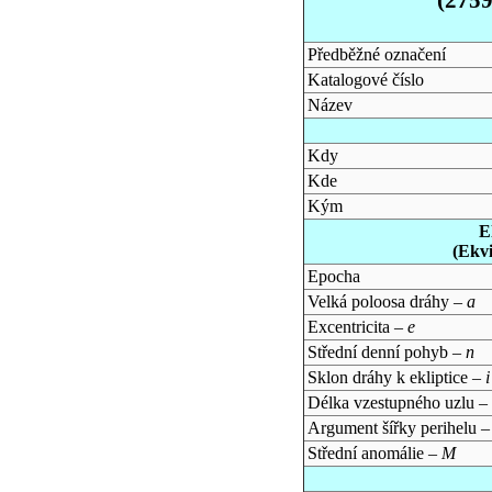
Předběžné označení
Katalogové číslo
Název
Kdy
Kde
Kým
E
(Ekv
Epocha
Velká poloosa dráhy –
a
Excentricita –
e
Střední denní pohyb –
n
Sklon dráhy k ekliptice –
i
Délka vzestupného uzlu –
Argument šířky perihelu 
Střední anomálie –
M