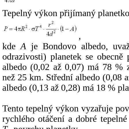
Tepelný výkon přijímaný planetko
,
kde
A
je Bondovo albedo, uvaž
odrazivosti) planetek se obecně
albedo (0,02 až 0,07) má 78 % z
než 25 km. Střední albedo (0,08 
albedo (0,13 až 0,28) má 18 % pla
Tento tepelný výkon vyzařuje po
rychlého otáčení a dobré tepelné