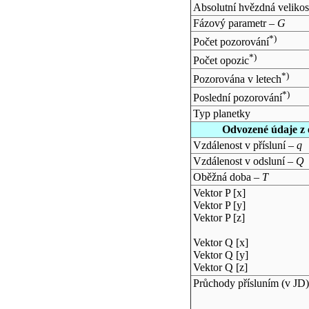
Absolutní hvězdná velikos
Fázový parametr –
G
*)
Počet pozorování
*)
Počet opozic
*)
Pozorována v letech
*)
Poslední pozorování
Typ planetky
Odvozené údaje z 
Vzdálenost v přísluní –
q
Vzdálenost v odsluní –
Q
Oběžná doba –
T
Vektor P [x]
Vektor P [y]
Vektor P [z]
Vektor Q [x]
Vektor Q [y]
Vektor Q [z]
Průchody přísluním (v
JD
)