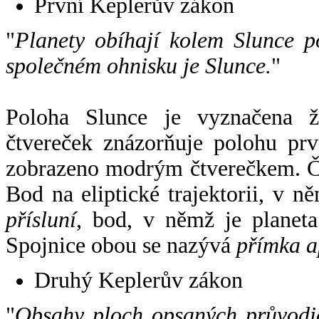
První Keplerův zákon
"
Planety obíhají kolem Slunce p
společném ohnisku je Slunce.
"
Poloha Slunce je vyznačena 
čtvereček znázorňuje polohu pr
zobrazeno modrým čtverečkem. Če
Bod na eliptické trajektorii, v n
přísluní
, bod, v němž je planet
Spojnice obou se nazývá
přímka a
Druhý Keplerův zákon
"
Obsahy ploch opsaných průvodič