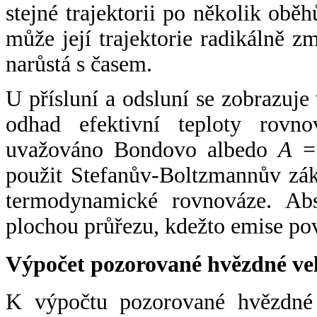
stejné trajektorii po několik oběh
může její trajektorie radikálně zm
narůstá s časem.
U přísluní a odsluní se zobrazuje
odhad efektivní teploty rovno
uvažováno Bondovo albedo
A
= 
použit Stefanův-Boltzmannův zák
termodynamické rovnováze. Abs
plochou průřezu, kdežto emise po
Výpočet pozorované hvězdné ve
K výpočtu pozorované hvězdné v