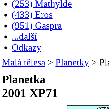
(253) Mathylde
(433) Eros
(951) Gaspra
...další
Odkazy
Malá tělesa
>
Planetky
>
Pl
Planetka
2001 XP71
(275