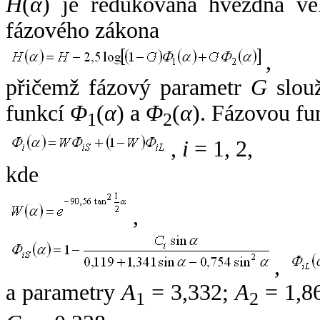
H
(
α
) je redukovaná hvězdná vel
fázového zákona
,
přičemž fázový parametr
G
slouž
funkcí
Φ
(
α
) a
Φ
(
α
). Fázovou fu
1
2
,
i
= 1, 2,
kde
,
,
a parametry
A
= 3,332;
A
= 1,8
1
2