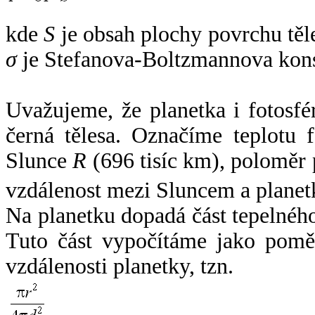
kde
S
je obsah plochy povrchu těl
σ
je Stefanova-Boltzmannova kons
Uvažujeme, že planetka i fotosfér
černá tělesa. Označíme teplotu 
Slunce
R
(696 tisíc km), poloměr
vzdálenost mezi Sluncem a plane
Na planetku dopadá část tepelnéh
Tuto část vypočítáme jako pomě
vzdálenosti planetky, tzn.