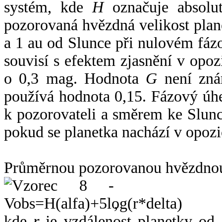
systém, kde
H
označuje absolut
pozorovaná hvězdná velikost plan
a 1 au od Slunce při nulovém fá
souvisí s efektem zjasnění v opoz
o 0,3 mag. Hodnota
G
není zná
používá hodnota 0,15. Fázový úh
k pozorovateli a směrem ke Slunc
pokud se planetka nachází v opozi
Průměrnou pozorovanou hvězdnou 
,
kde
r
je vzdálenost planetky od