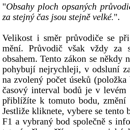
"
Obsahy ploch opsaných průvodič
za stejný čas jsou stejně velké.
".
Velikost i směr průvodiče se při
mění. Průvodič však vždy za s
obsahem. Tento zákon se někdy 
pohybují nejrychleji, v odsluní z
na zvolený počet úseků (položka 
časový interval bodů je v levém
přiblížíte k tomuto bodu, změní
Jestliže kliknete, vybere se tento
F1 a vybraný bod společně s info