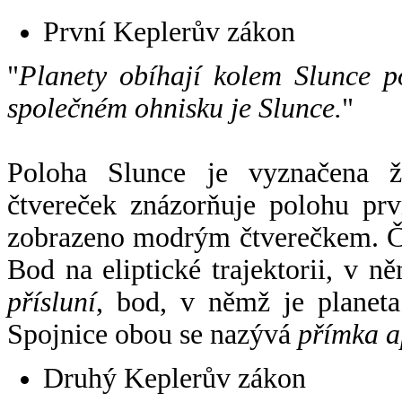
První Keplerův zákon
"
Planety obíhají kolem Slunce p
společném ohnisku je Slunce.
"
Poloha Slunce je vyznačena 
čtvereček znázorňuje polohu pr
zobrazeno modrým čtverečkem. Če
Bod na eliptické trajektorii, v n
přísluní
, bod, v němž je planet
Spojnice obou se nazývá
přímka a
Druhý Keplerův zákon