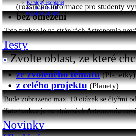
Katalogy exoplanet
(rozšířené informace pro studenty vy
Katalogy hvězd
Katalogy objektů
bez omezení
Tato funkce je na stránkách Astronomia nová 
Testy
Zvolte oblast, ze které chc
ze zvoleného tématu
(Planetky)
z celého projektu
(Planety)
Bude zobrazeno max. 10 otázek se čtyřmi od
Tato funkce je na stránkách Astronomia nová
Novinky