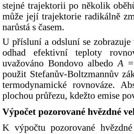
stejné trajektorii po několik oběh
může její trajektorie radikálně zm
narůstá s časem.
U přísluní a odsluní se zobrazuje
odhad efektivní teploty rovno
uvažováno Bondovo albedo
A
= 
použit Stefanův-Boltzmannův zák
termodynamické rovnováze. Abs
plochou průřezu, kdežto emise po
Výpočet pozorované hvězdné ve
K výpočtu pozorované hvězdné v