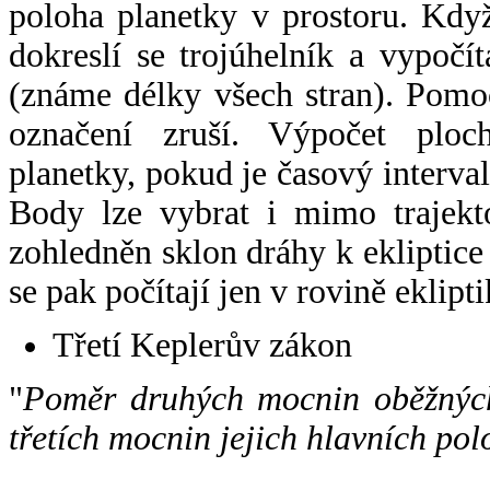
poloha planetky v prostoru. Kdy
dokreslí se trojúhelník a vypoč
(známe délky všech stran). Pomo
označení zruší. Výpočet ploch
planetky, pokud je časový interval
Body lze vybrat i mimo trajekto
zohledněn sklon dráhy k ekliptice
se pak počítají jen v rovině eklipti
Třetí Keplerův zákon
"
Poměr druhých mocnin oběžných
třetích mocnin jejich hlavních pol