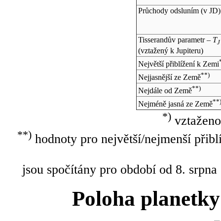
Průchody odsluním (v
JD
)
Tisserandův parametr –
T
J
(vztažený k Jupiteru)
Největší přiblížení k Zemi
**)
Nejjasnější ze Země
**)
Nejdále od Země
**
Nejméně jasná ze Země
*)
vztaženo
**)
hodnoty pro největší/nejmenší přibl
jsou spočítány pro období od 8. srpna
Poloha planetky