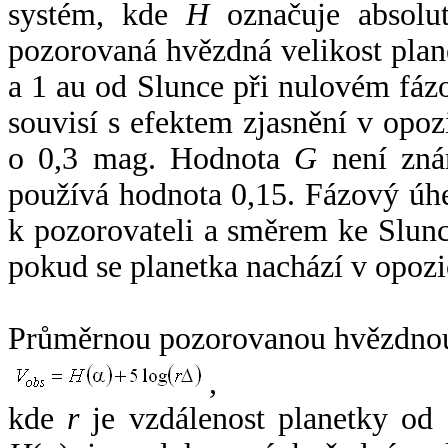
systém, kde
H
označuje absolut
pozorovaná hvězdná velikost plan
a 1 au od Slunce při nulovém fá
souvisí s efektem zjasnění v opoz
o 0,3 mag. Hodnota
G
není zná
používá hodnota 0,15. Fázový úh
k pozorovateli a směrem ke Slunc
pokud se planetka nachází v opozi
Průměrnou pozorovanou hvězdnou 
,
kde
r
je vzdálenost planetky od