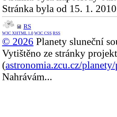
Stránka byla od 15. 1. 201
RS
W3C
XHTML 1.0
W3C
CSS
RSS
© 2026
Planety sluneční so
Vytištěno ze stránky projek
(
astronomia.zcu.cz/planety
Nahrávám...