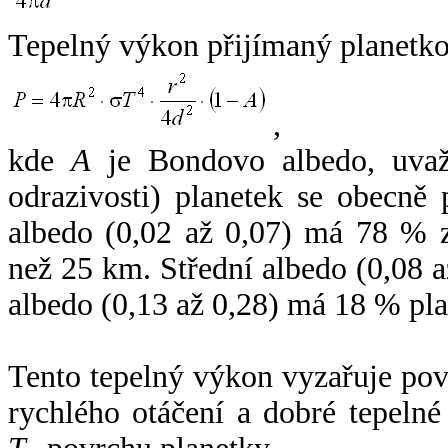
Tepelný výkon přijímaný planetko
,
kde
A
je Bondovo albedo, uvaž
odrazivosti) planetek se obecně
albedo (0,02 až 0,07) má 78 % z
než 25 km. Střední albedo (0,08 
albedo (0,13 až 0,28) má 18 % pla
Tento tepelný výkon vyzařuje po
rychlého otáčení a dobré tepelné