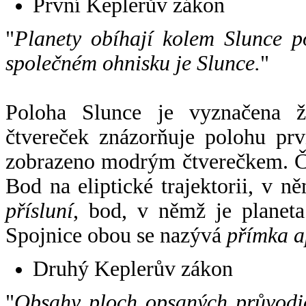
První Keplerův zákon
"
Planety obíhají kolem Slunce p
společném ohnisku je Slunce.
"
Poloha Slunce je vyznačena 
čtvereček znázorňuje polohu pr
zobrazeno modrým čtverečkem. Če
Bod na eliptické trajektorii, v n
přísluní
, bod, v němž je planet
Spojnice obou se nazývá
přímka a
Druhý Keplerův zákon
"
Obsahy ploch opsaných průvodič