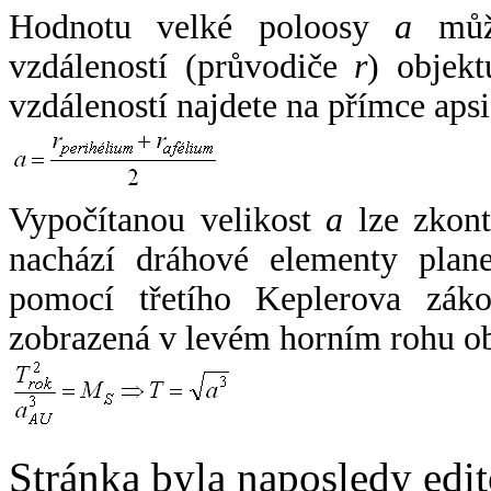
Hodnotu velké poloosy
a
může
vzdáleností (průvodiče
r
) objekt
vzdáleností najdete na přímce apsi
Vypočítanou velikost
a
lze zkont
nachází dráhové elementy plane
pomocí třetího Keplerova zák
zobrazená v levém horním rohu o
Stránka byla naposledy edi