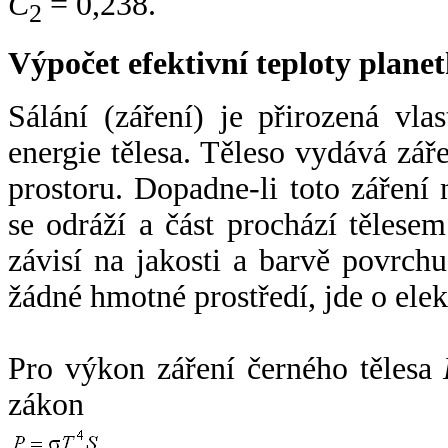
C
= 0,238.
2
Výpočet efektivní teploty plan
Sálání (záření) je přirozená vla
energie tělesa. Těleso vydává zá
prostoru. Dopadne-li toto záření n
se odráží a část prochází tělesem
závisí na jakosti a barvě povrch
žádné hmotné prostředí, jde o ele
Pro výkon záření černého tělesa
zákon