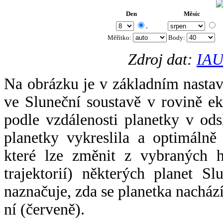
Den
Měsíc
.
Měřítko:
Body
:
Zdroj dat:
IAU
Na obrázku je v základním nastav
ve Sluneční soustavě v rovině ek
podle vzdálenosti planetky v odsl
planetky vykreslila a optimálně
které lze změnit z vybraných h
trajektorií) některých planet Sl
naznačuje, zda se planetka nacház
ní (červeně).