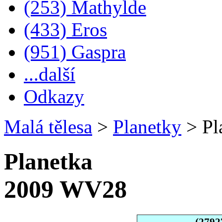
(253) Mathylde
(433) Eros
(951) Gaspra
...další
Odkazy
Malá tělesa
>
Planetky
>
Pl
Planetka
2009 WV28
(2792