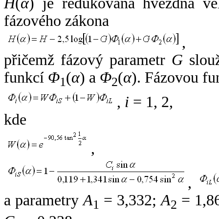
H
(
α
) je redukovaná hvězdná vel
fázového zákona
,
přičemž fázový parametr
G
slouž
funkcí
Φ
(
α
) a
Φ
(
α
). Fázovou fu
1
2
,
i
= 1, 2,
kde
,
,
a parametry
A
= 3,332;
A
= 1,8
1
2