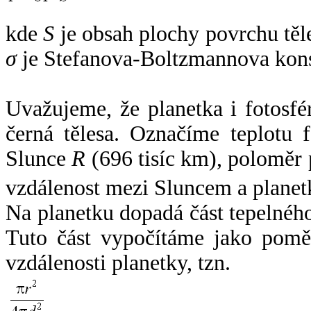
kde
S
je obsah plochy povrchu těl
σ
je Stefanova-Boltzmannova kons
Uvažujeme, že planetka i fotosfér
černá tělesa. Označíme teplotu 
Slunce
R
(696 tisíc km), poloměr
vzdálenost mezi Sluncem a plane
Na planetku dopadá část tepelnéh
Tuto část vypočítáme jako pomě
vzdálenosti planetky, tzn.