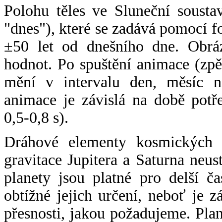
Polohu těles ve Sluneční sousta
"dnes"), které se zadává pomocí 
±50 let od dnešního dne. Obráz
hodnot. Po spuštění animace (zpě
mění v intervalu den, měsíc ne
animace je závislá na době potř
0,5-0,8 s).
Dráhové elementy kosmických t
gravitace Jupitera a Saturna neu
planety jsou platné pro delší č
obtížné jejich určení, neboť je 
přesnosti, jakou požadujeme. Pla