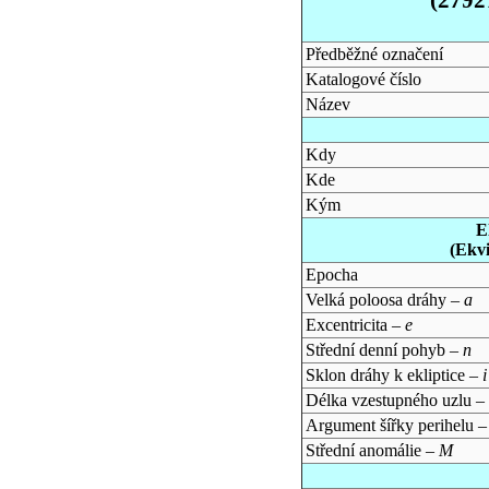
Předběžné označení
Katalogové číslo
Název
Kdy
Kde
Kým
E
(Ekv
Epocha
Velká poloosa dráhy –
a
Excentricita –
e
Střední denní pohyb –
n
Sklon dráhy k ekliptice –
i
Délka vzestupného uzlu –
Argument šířky perihelu 
Střední anomálie –
M