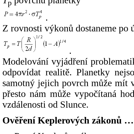
T
povrchu planetky
p
.
Z rovnosti výkonů dostaneme po 
.
Modelování vyjádření problemati
odpovídat realitě. Planetky nejso
samotný jejich povrch může mít v
přesto nám může vypočítaná hodn
vzdálenosti od Slunce.
Ověření Keplerových zákonů …