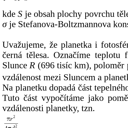
kde
S
je obsah plochy povrchu těl
σ
je Stefanova-Boltzmannova kons
Uvažujeme, že planetka i fotosfér
černá tělesa. Označíme teplotu 
Slunce
R
(696 tisíc km), poloměr
vzdálenost mezi Sluncem a plane
Na planetku dopadá část tepelnéh
Tuto část vypočítáme jako pomě
vzdálenosti planetky, tzn.