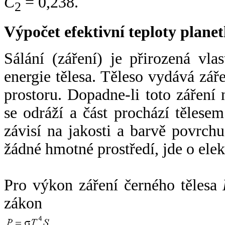
C
= 0,238.
2
Výpočet efektivní teploty plan
Sálání (záření) je přirozená vla
energie tělesa. Těleso vydává zá
prostoru. Dopadne-li toto záření n
se odráží a část prochází tělesem
závisí na jakosti a barvě povrch
žádné hmotné prostředí, jde o ele
Pro výkon záření černého tělesa
zákon