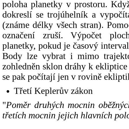
poloha planetky v prostoru. Kdy
dokreslí se trojúhelník a vypoč
(známe délky všech stran). Pomo
označení zruší. Výpočet ploch
planetky, pokud je časový interval
Body lze vybrat i mimo trajekto
zohledněn sklon dráhy k ekliptice
se pak počítají jen v rovině eklipti
Třetí Keplerův zákon
"
Poměr druhých mocnin oběžných
třetích mocnin jejich hlavních pol