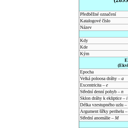
Předběžné označení
Katalogové číslo
Název
Kdy
Kde
Kým
E
(Ekv
Epocha
Velká poloosa dráhy –
a
Excentricita –
e
Střední denní pohyb –
n
Sklon dráhy k ekliptice –
i
Délka vzestupného uzlu –
Argument šířky perihelu 
Střední anomálie –
M