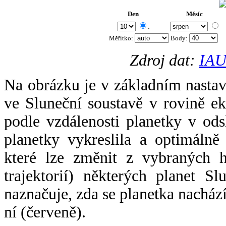
Den
Měsíc
.
Měřítko:
Body
:
Zdroj dat:
IAU
Na obrázku je v základním nastav
ve Sluneční soustavě v rovině ek
podle vzdálenosti planetky v odsl
planetky vykreslila a optimálně
které lze změnit z vybraných h
trajektorií) některých planet Sl
naznačuje, zda se planetka nacház
ní (červeně).