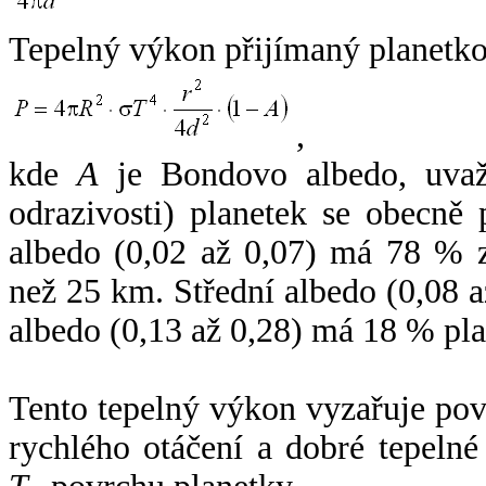
Tepelný výkon přijímaný planetko
,
kde
A
je Bondovo albedo, uvaž
odrazivosti) planetek se obecně
albedo (0,02 až 0,07) má 78 % z
než 25 km. Střední albedo (0,08 
albedo (0,13 až 0,28) má 18 % pla
Tento tepelný výkon vyzařuje po
rychlého otáčení a dobré tepelné