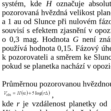
systém, kde
H
označuje absolut
pozorovaná hvězdná velikost plan
a 1 au od Slunce při nulovém fá
souvisí s efektem zjasnění v opoz
o 0,3 mag. Hodnota
G
není zná
používá hodnota 0,15. Fázový úh
k pozorovateli a směrem ke Slunc
pokud se planetka nachází v opozi
Průměrnou pozorovanou hvězdnou 
,
kde
r
je vzdálenost planetky od