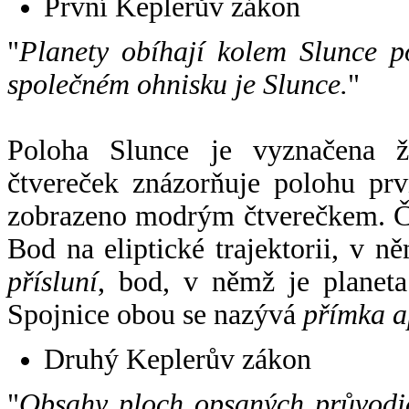
První Keplerův zákon
"
Planety obíhají kolem Slunce p
společném ohnisku je Slunce.
"
Poloha Slunce je vyznačena 
čtvereček znázorňuje polohu pr
zobrazeno modrým čtverečkem. Če
Bod na eliptické trajektorii, v n
přísluní
, bod, v němž je planet
Spojnice obou se nazývá
přímka a
Druhý Keplerův zákon
"
Obsahy ploch opsaných průvodič