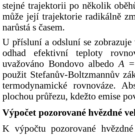
stejné trajektorii po několik oběh
může její trajektorie radikálně zm
narůstá s časem.
U přísluní a odsluní se zobrazuje
odhad efektivní teploty rovno
uvažováno Bondovo albedo
A
= 
použit Stefanův-Boltzmannův zák
termodynamické rovnováze. Abs
plochou průřezu, kdežto emise po
Výpočet pozorované hvězdné ve
K výpočtu pozorované hvězdné v