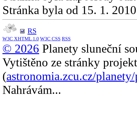
Stránka byla od 15. 1. 201
RS
W3C
XHTML 1.0
W3C
CSS
RSS
© 2026
Planety sluneční so
Vytištěno ze stránky projek
(
astronomia.zcu.cz/planety
Nahrávám...