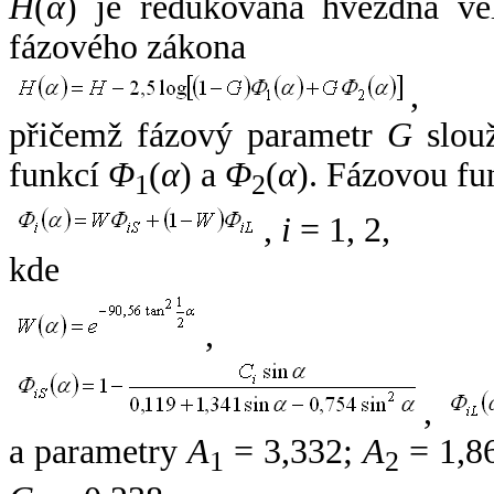
H
(
α
) je redukovaná hvězdná vel
fázového zákona
,
přičemž fázový parametr
G
slouž
funkcí
Φ
(
α
) a
Φ
(
α
). Fázovou fu
1
2
,
i
= 1, 2,
kde
,
,
a parametry
A
= 3,332;
A
= 1,8
1
2