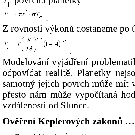
T
povrchu planetky
p
.
Z rovnosti výkonů dostaneme po 
.
Modelování vyjádření problemati
odpovídat realitě. Planetky nejso
samotný jejich povrch může mít v
přesto nám může vypočítaná hodn
vzdálenosti od Slunce.
Ověření Keplerových zákonů …