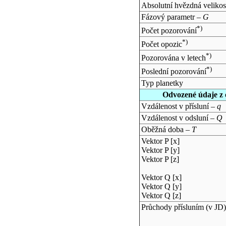
Absolutní hvězdná velikos
Fázový parametr –
G
*)
Počet pozorování
*)
Počet opozic
*)
Pozorována v letech
*)
Poslední pozorování
Typ planetky
Odvozené údaje z 
Vzdálenost v přísluní –
q
Vzdálenost v odsluní –
Q
Oběžná doba –
T
Vektor P [x]
Vektor P [y]
Vektor P [z]
Vektor Q [x]
Vektor Q [y]
Vektor Q [z]
Průchody přísluním (v
JD
)