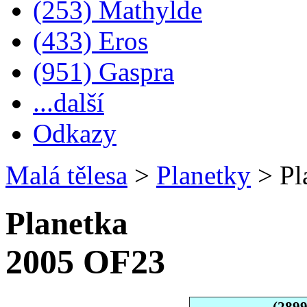
(253) Mathylde
(433) Eros
(951) Gaspra
...další
Odkazy
Malá tělesa
>
Planetky
>
Pl
Planetka
2005 OF23
(289