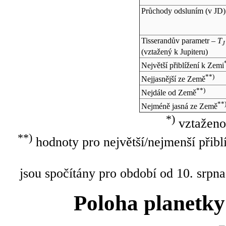
Průchody odsluním (v
JD
)
Tisserandův parametr –
T
J
(vztažený k Jupiteru)
Největší přiblížení k Zemi
**)
Nejjasnější ze Země
**)
Nejdále od Země
**
Nejméně jasná ze Země
*)
vztaženo
**)
hodnoty pro největší/nejmenší přibl
jsou spočítány pro období od 10. srpna
Poloha planetky