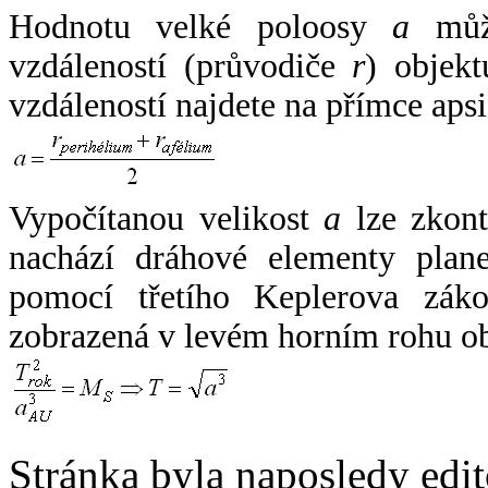
Hodnotu velké poloosy
a
může
vzdáleností (průvodiče
r
) objekt
vzdáleností najdete na přímce apsi
Vypočítanou velikost
a
lze zkont
nachází dráhové elementy plane
pomocí třetího Keplerova zák
zobrazená v levém horním rohu o
Stránka byla naposledy edi