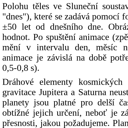
Polohu těles ve Sluneční sousta
"dnes"), které se zadává pomocí 
±50 let od dnešního dne. Obráz
hodnot. Po spuštění animace (zpě
mění v intervalu den, měsíc ne
animace je závislá na době potř
0,5-0,8 s).
Dráhové elementy kosmických t
gravitace Jupitera a Saturna neu
planety jsou platné pro delší č
obtížné jejich určení, neboť je 
přesnosti, jakou požadujeme. Pla