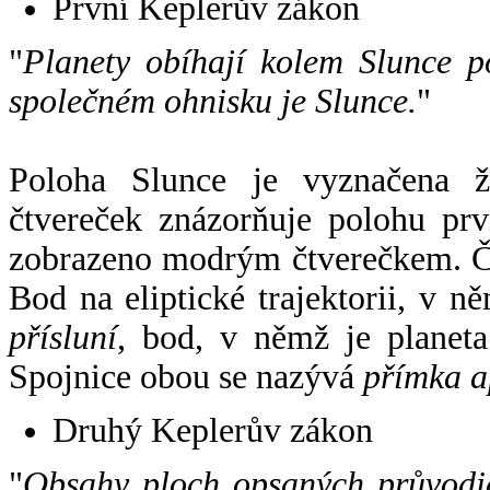
První Keplerův zákon
"
Planety obíhají kolem Slunce p
společném ohnisku je Slunce.
"
Poloha Slunce je vyznačena 
čtvereček znázorňuje polohu pr
zobrazeno modrým čtverečkem. Če
Bod na eliptické trajektorii, v n
přísluní
, bod, v němž je planet
Spojnice obou se nazývá
přímka a
Druhý Keplerův zákon
"
Obsahy ploch opsaných průvodič