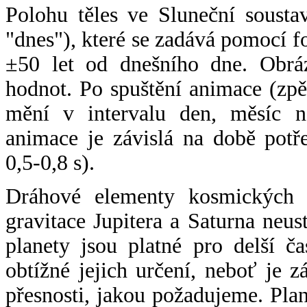
Polohu těles ve Sluneční sousta
"dnes"), které se zadává pomocí 
±50 let od dnešního dne. Obráz
hodnot. Po spuštění animace (zpě
mění v intervalu den, měsíc ne
animace je závislá na době potř
0,5-0,8 s).
Dráhové elementy kosmických t
gravitace Jupitera a Saturna neu
planety jsou platné pro delší č
obtížné jejich určení, neboť je 
přesnosti, jakou požadujeme. Pla