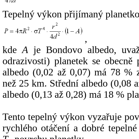
Tepelný výkon přijímaný planetko
,
kde
A
je Bondovo albedo, uvaž
odrazivosti) planetek se obecně
albedo (0,02 až 0,07) má 78 % z
než 25 km. Střední albedo (0,08 
albedo (0,13 až 0,28) má 18 % pla
Tento tepelný výkon vyzařuje po
rychlého otáčení a dobré tepelné