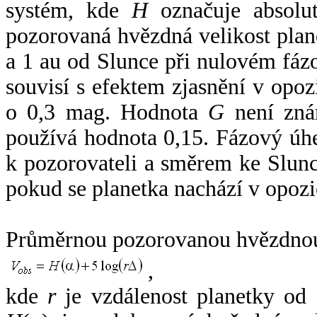
systém, kde
H
označuje absolut
pozorovaná hvězdná velikost plan
a 1 au od Slunce při nulovém fá
souvisí s efektem zjasnění v opoz
o 0,3 mag. Hodnota
G
není zná
používá hodnota 0,15. Fázový úh
k pozorovateli a směrem ke Slunc
pokud se planetka nachází v opozi
Průměrnou pozorovanou hvězdnou 
,
kde
r
je vzdálenost planetky od