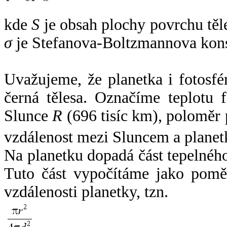
kde
S
je obsah plochy povrchu těl
σ
je Stefanova-Boltzmannova kons
Uvažujeme, že planetka i fotosfér
černá tělesa. Označíme teplotu 
Slunce
R
(696 tisíc km), poloměr
vzdálenost mezi Sluncem a plane
Na planetku dopadá část tepelnéh
Tuto část vypočítáme jako pomě
vzdálenosti planetky, tzn.