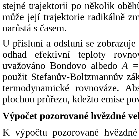
stejné trajektorii po několik oběh
může její trajektorie radikálně zm
narůstá s časem.
U přísluní a odsluní se zobrazuje
odhad efektivní teploty rovno
uvažováno Bondovo albedo
A
= 
použit Stefanův-Boltzmannův zák
termodynamické rovnováze. Abs
plochou průřezu, kdežto emise po
Výpočet pozorované hvězdné ve
K výpočtu pozorované hvězdné v