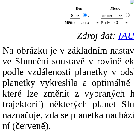
Den
Měsíc
.
Měřítko:
Body
:
Zdroj dat:
IAU
Na obrázku je v základním nastav
ve Sluneční soustavě v rovině ek
podle vzdálenosti planetky v odsl
planetky vykreslila a optimálně
které lze změnit z vybraných h
trajektorií) některých planet Sl
naznačuje, zda se planetka nacház
ní (červeně).