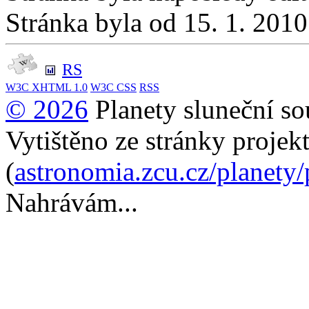
Stránka byla od 15. 1. 201
RS
W3C
XHTML 1.0
W3C
CSS
RSS
© 2026
Planety sluneční so
Vytištěno ze stránky projek
(
astronomia.zcu.cz/planety
Nahrávám...