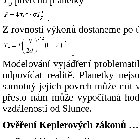
T
povrchu planetky
p
.
Z rovnosti výkonů dostaneme po 
.
Modelování vyjádření problemati
odpovídat realitě. Planetky nejso
samotný jejich povrch může mít v
přesto nám může vypočítaná hodn
vzdálenosti od Slunce.
Ověření Keplerových zákonů …