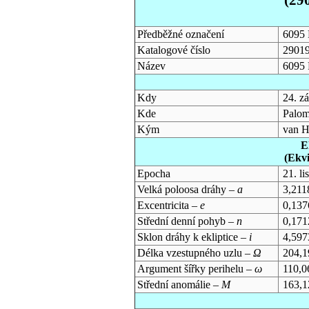
Předběžné označení
6095 
Katalogové číslo
2901
Název
6095 
Kdy
24. z
Kde
Palom
Kým
van H
E
(Ekv
Epocha
21. l
Velká poloosa dráhy –
a
3,211
Excentricita –
e
0,137
Střední denní pohyb –
n
0,171
Sklon dráhy k ekliptice –
i
4,597
Délka vzestupného uzlu –
Ω
204,1
Argument šířky perihelu –
ω
110,0
Střední anomálie –
M
163,1