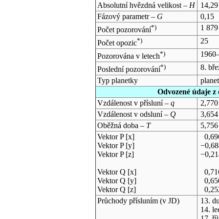
Absolutní hvězdná velikost –
H
14,29
Fázový parametr –
G
0,15
*)
1 879
Počet pozorování
*)
25
Počet opozic
*)
1960
Pozorována v letech
*)
8. bř
Poslední pozorování
Typ planetky
plane
Odvozené údaje z 
Vzdálenost v přísluní –
q
2,770
Vzdálenost v odsluní –
Q
3,654
Oběžná doba –
T
5,756
Vektor P [x]
0,69
Vektor P [y]
−0,6
Vektor P [z]
−0,2
Vektor Q [x]
0,71
Vektor Q [y]
0,65
Vektor Q [z]
0,25
Průchody přísluním (v
JD
)
13. d
14. l
17. ř