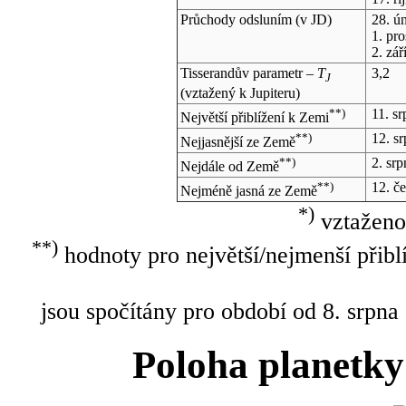
Průchody odsluním (v
JD
)
28. ú
1. pr
2. zář
Tisserandův parametr –
T
3,2
J
(vztažený k Jupiteru)
**)
11. s
Největší přiblížení k Zemi
**)
12. s
Nejjasnější ze Země
**)
2. sr
Nejdále od Země
**)
12. č
Nejméně jasná ze Země
*)
vztaženo
**)
hodnoty pro největší/nejmenší přibl
jsou spočítány pro období od 8. srpna
Poloha planetky