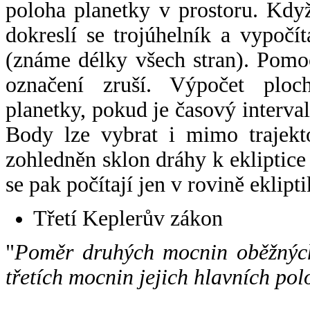
poloha planetky v prostoru. Kdy
dokreslí se trojúhelník a vypoč
(známe délky všech stran). Pomo
označení zruší. Výpočet ploch
planetky, pokud je časový interval
Body lze vybrat i mimo trajekto
zohledněn sklon dráhy k ekliptice
se pak počítají jen v rovině eklipti
Třetí Keplerův zákon
"
Poměr druhých mocnin oběžných
třetích mocnin jejich hlavních pol