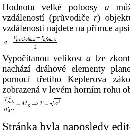
Hodnotu velké poloosy
a
může
vzdáleností (průvodiče
r
) objekt
vzdáleností najdete na přímce apsi
Vypočítanou velikost
a
lze zkont
nachází dráhové elementy plane
pomocí třetího Keplerova zák
zobrazená v levém horním rohu o
Stránka byla naposledy edi