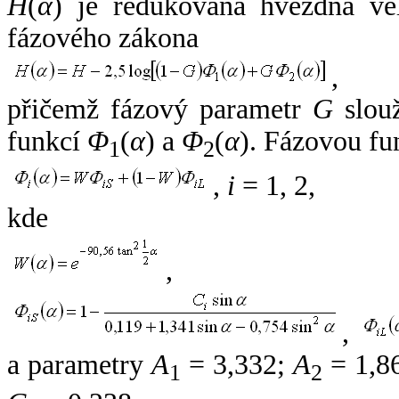
H
(
α
) je redukovaná hvězdná vel
fázového zákona
,
přičemž fázový parametr
G
slouž
funkcí
Φ
(
α
) a
Φ
(
α
). Fázovou fu
1
2
,
i
= 1, 2,
kde
,
,
a parametry
A
= 3,332;
A
= 1,8
1
2