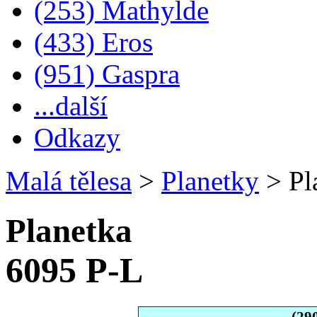
(253) Mathylde
(433) Eros
(951) Gaspra
...další
Odkazy
Malá tělesa
>
Planetky
>
Pl
Planetka
6095 P-L
(29