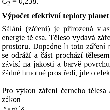
C
= 0,238.
2
Výpočet efektivní teploty plan
Sálání (záření) je přirozená vla
energie tělesa. Těleso vydává zá
prostoru. Dopadne-li toto záření n
se odráží a část prochází tělesem
závisí na jakosti a barvě povrch
žádné hmotné prostředí, jde o ele
Pro výkon záření černého tělesa
zákon