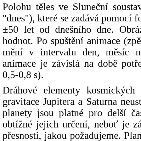
Polohu těles ve Sluneční sousta
"dnes"), které se zadává pomocí 
±50 let od dnešního dne. Obráz
hodnot. Po spuštění animace (zpě
mění v intervalu den, měsíc ne
animace je závislá na době potř
0,5-0,8 s).
Dráhové elementy kosmických t
gravitace Jupitera a Saturna neu
planety jsou platné pro delší č
obtížné jejich určení, neboť je 
přesnosti, jakou požadujeme. Pla