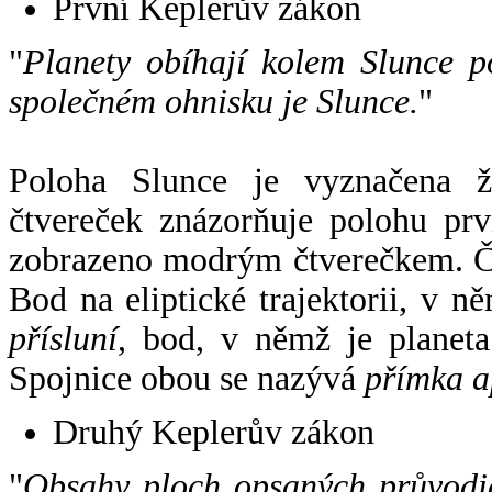
První Keplerův zákon
"
Planety obíhají kolem Slunce p
společném ohnisku je Slunce.
"
Poloha Slunce je vyznačena 
čtvereček znázorňuje polohu pr
zobrazeno modrým čtverečkem. Če
Bod na eliptické trajektorii, v n
přísluní
, bod, v němž je planet
Spojnice obou se nazývá
přímka a
Druhý Keplerův zákon
"
Obsahy ploch opsaných průvodič