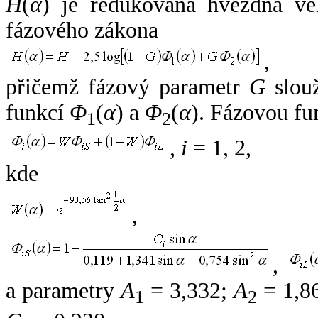
H
(
α
) je redukovaná hvězdná vel
fázového zákona
,
přičemž fázový parametr
G
slouž
funkcí
Φ
(
α
) a
Φ
(
α
). Fázovou fu
1
2
,
i
= 1, 2,
kde
,
,
a parametry
A
= 3,332;
A
= 1,8
1
2