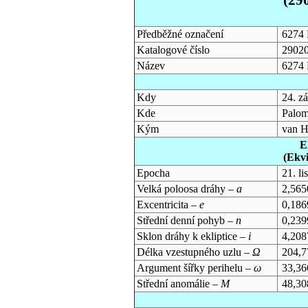
Předběžné označení
6274 
Katalogové číslo
2902
Název
6274 
Kdy
24. z
Kde
Palom
Kým
van H
E
(Ekv
Epocha
21. l
Velká poloosa dráhy –
a
2,565
Excentricita –
e
0,186
Střední denní pohyb –
n
0,239
Sklon dráhy k ekliptice –
i
4,208
Délka vzestupného uzlu –
Ω
204,7
Argument šířky perihelu –
ω
33,36
Střední anomálie –
M
48,30