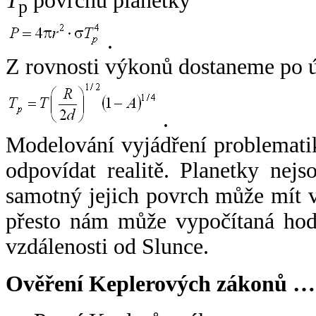
T
povrchu planetky
p
.
Z rovnosti výkonů dostaneme po 
.
Modelování vyjádření problemati
odpovídat realitě. Planetky nejso
samotný jejich povrch může mít v
přesto nám může vypočítaná hodn
vzdálenosti od Slunce.
Ověření Keplerových zákonů …