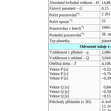
Absolutní hvězdná velikost –
H
14,88
Fázový parametr –
G
0,15
*)
2 261
Počet pozorování
*)
22
Počet opozic
*)
1960
Pozorována v letech
*)
28. s
Poslední pozorování
Typ planetky
plane
Odvozené údaje z 
Vzdálenost v přísluní –
q
2,086
Vzdálenost v odsluní –
Q
3,044
Oběžná doba –
T
4,108
Vektor P [x]
−0,5
Vektor P [y]
−0,7
Vektor P [z]
−0,3
Vektor Q [x]
0,84
Vektor Q [y]
−0,5
Vektor Q [z]
−0,1
Průchody přísluním (v
JD
)
4. kv
12. č
22. č