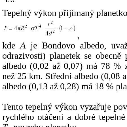
Tepelný výkon přijímaný planetko
,
kde
A
je Bondovo albedo, uvaž
odrazivosti) planetek se obecně
albedo (0,02 až 0,07) má 78 % z
než 25 km. Střední albedo (0,08 
albedo (0,13 až 0,28) má 18 % pla
Tento tepelný výkon vyzařuje po
rychlého otáčení a dobré tepelné