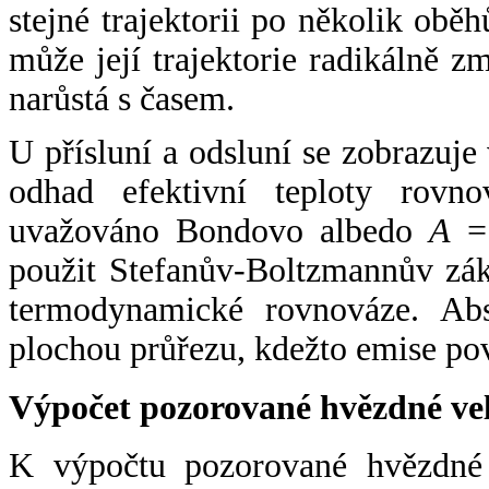
stejné trajektorii po několik oběh
může její trajektorie radikálně zm
narůstá s časem.
U přísluní a odsluní se zobrazuje
odhad efektivní teploty rovno
uvažováno Bondovo albedo
A
= 
použit Stefanův-Boltzmannův zák
termodynamické rovnováze. Abs
plochou průřezu, kdežto emise po
Výpočet pozorované hvězdné ve
K výpočtu pozorované hvězdné v