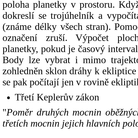
poloha planetky v prostoru. Kdy
dokreslí se trojúhelník a vypoč
(známe délky všech stran). Pomo
označení zruší. Výpočet ploch
planetky, pokud je časový interval
Body lze vybrat i mimo trajekto
zohledněn sklon dráhy k ekliptice
se pak počítají jen v rovině eklipti
Třetí Keplerův zákon
"
Poměr druhých mocnin oběžných
třetích mocnin jejich hlavních pol