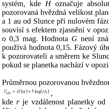
systém, kde
H
označuje absolut
pozorovaná hvězdná velikost plan
a 1 au od Slunce při nulovém fá
souvisí s efektem zjasnění v opoz
o 0,3 mag. Hodnota
G
není zná
používá hodnota 0,15. Fázový úh
k pozorovateli a směrem ke Slunc
pokud se planetka nachází v opozi
Průměrnou pozorovanou hvězdnou 
,
kde
r
je vzdálenost planetky od