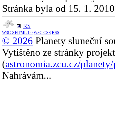
Stránka byla od 15. 1. 201
RS
W3C
XHTML 1.0
W3C
CSS
RSS
© 2026
Planety sluneční so
Vytištěno ze stránky projek
(
astronomia.zcu.cz/planety
Nahrávám...