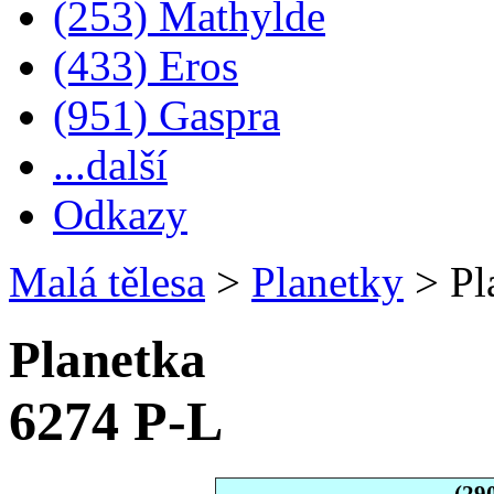
(253) Mathylde
(433) Eros
(951) Gaspra
...další
Odkazy
Malá tělesa
>
Planetky
>
Pl
Planetka
6274 P-L
(29