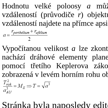
Hodnotu velké poloosy
a
může
vzdáleností (průvodiče
r
) objekt
vzdáleností najdete na přímce apsi
Vypočítanou velikost
a
lze zkont
nachází dráhové elementy plane
pomocí třetího Keplerova zák
zobrazená v levém horním rohu o
Stránka byla naposledy edi