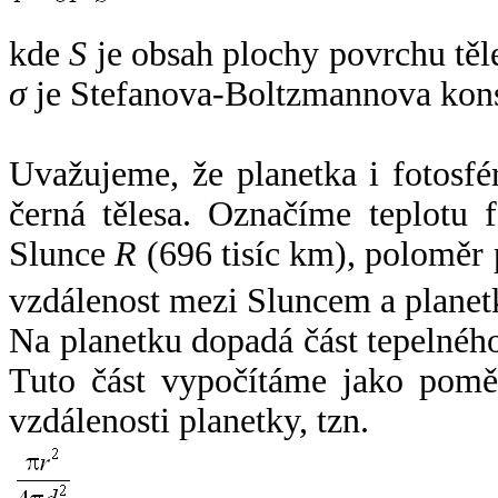
kde
S
je obsah plochy povrchu těl
σ
je Stefanova-Boltzmannova kons
Uvažujeme, že planetka i fotosfér
černá tělesa. Označíme teplotu 
Slunce
R
(696 tisíc km), poloměr
vzdálenost mezi Sluncem a plane
Na planetku dopadá část tepelnéh
Tuto část vypočítáme jako pomě
vzdálenosti planetky, tzn.