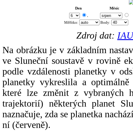
Den
Měsíc
.
Měřítko:
Body
:
Zdroj dat:
IAU
Na obrázku je v základním nastav
ve Sluneční soustavě v rovině ek
podle vzdálenosti planetky v odsl
planetky vykreslila a optimálně
které lze změnit z vybraných h
trajektorií) některých planet Sl
naznačuje, zda se planetka nacház
ní (červeně).