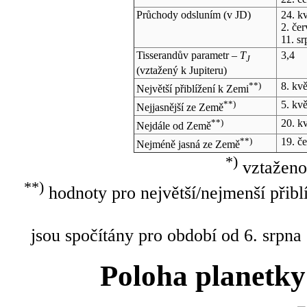
Průchody odsluním (v
JD
)
24. k
2. če
11. s
Tisserandův parametr –
T
3,4
J
(vztažený k Jupiteru)
**)
8. kv
Největší přiblížení k Zemi
**)
5. kv
Nejjasnější ze Země
**)
20. k
Nejdále od Země
**)
19. č
Nejméně jasná ze Země
*)
vztaženo
**)
hodnoty pro největší/nejmenší přibl
jsou spočítány pro období od 6. srpna
Poloha planetky