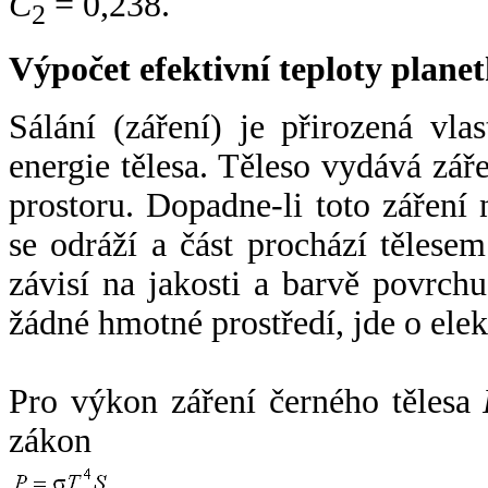
C
= 0,238.
2
Výpočet efektivní teploty plan
Sálání (záření) je přirozená vla
energie tělesa. Těleso vydává zá
prostoru. Dopadne-li toto záření n
se odráží a část prochází tělesem
závisí na jakosti a barvě povrch
žádné hmotné prostředí, jde o ele
Pro výkon záření černého tělesa
zákon