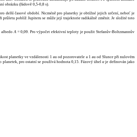
ní obrázku (řádově 0,5-0,8 s).
ro delší časové období. Nicméně pro planetky je obtížné jejich určení, neboť je
růletu poblíž Jupiteru se může její trajektorie radikálně změnit. Je složité toto
o albedo
A
= 0,09. Pro výpočet efektivní teploty je použit Stefanův-Boltzmannův
kost planetky ve vzdálenosti 1 au od pozorovatele a 1 au od Slunce při nulovém
planetek, pro ostatní se používá hodnota 0,15. Fázový úhel
α
je definován jako