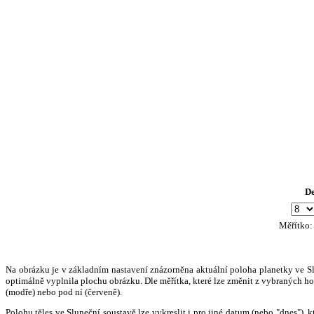
D
Měřítko
Na obrázku je v základním nastavení znázorněna aktuální poloha planetky ve Slun
optimálně vyplnila plochu obrázku. Dle měřítka, které lze změnit z vybraných hod
(modře) nebo pod ní (červeně).
Polohu těles ve Sluneční soustavě lze vykreslit i pro jiné datum (nebo "dnes")