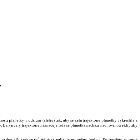
e
i planetky v odsluní (aféliu) tak, aby se celá trajektorie planetky vykreslila a
. Barva čáry trajektorie naznačuje, zda se planetka nachází nad rovinou ekliptiky
ního dne. Obrázek se průběžně aktualizuje po zadání hodnot. Po spuštění animace