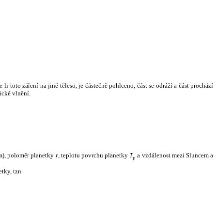
i toto záření na jiné těleso, je částečně pohlceno, část se odráží a část prochází
ické vlnění.
m), poloměr planetky
r
, teplotu povrchu planetky
T
a vzdálenost mezi Sluncem a
p
tky, tzn.