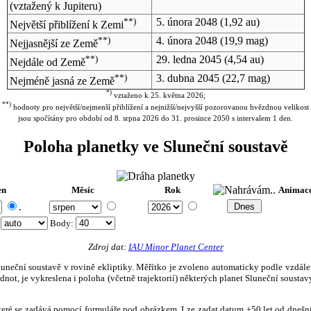
(vztažený k Jupiteru)
**)
5. února 2048
(1,92 au)
Největší přiblížení k Zemi
**)
4. února 2048
(19,9 mag)
Nejjasnější ze Země
**)
29. ledna 2045
(4,54 au)
Nejdále od Země
**)
3. dubna 2045
(22,7 mag)
Nejméně jasná ze Země
*)
vztaženo k 25. května 2026;
**)
hodnoty pro největší/nejmenší přiblížení a nejnižší/nejvyšší pozorovanou hvězdnou velikost
jsou spočítány pro období od 8. srpna 2026 do 31. prosince 2050 s intervalem 1 den.
Poloha planetky ve Sluneční soustavě
en
Měsíc
Rok
Animac
.
:
Body
:
Zdroj dat:
IAU Minor Planet Center
eční soustavě v rovině ekliptiky. Měřítko je zvoleno automaticky podle vzdálenost
not, je vykreslena i poloha (včetně trajektorií) některých planet Sluneční soustavy
, které se zadává pomocí formuláře pod obrázkem. Lze zadat datum ±50 let od dneš