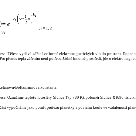
,
i
= 1, 2
238.
tělesa. Těleso vydává záření ve formě elektromagnetických vln do prostoru. Dopadne-l
u. Pro přenos tepla zářením není potřeba žádné hmotné prostředí, jde o elektromagnet
tefanova-Boltzmannova konstanta.
tělesa. Označíme teplotu fotosféry Slunce
T
(5 780 K), poloměr Slunce
R
(696 tisíc k
část vypočítáme jako poměr průřezu planetky a povrchu koule ve vzdálenosti plane