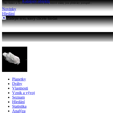
Katalogy objektů
Tato funkce je na stránkách Astronomia nová, testové otázky jsou přidávány postupně...
Novinky
Hledání
Zadejte text, který chcete hledat
Planetky
Dráhy
Vlastnosti
Vznik a vývoj
Seznam
Hledání
Statistika
Analýza