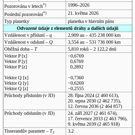
*)
1996–2026
Pozorována v letech
*)
21. května 2026
Poslední pozorování
Typ planetky
planetka v hlavním pásu
Odvozené údaje z elementů dráhy a dalších údajů
Vzdálenost v přísluní –
q
2,909 au – 435 238 000 km
Vzdálenost v odsluní –
Q
3,554 au – 531 736 000 km
Oběžná doba –
T
5,810 roků – 2 122,2 dnů
Vektor P [x]
−0,6769
Vektor P [y]
0,6769
Vektor P [z]
0,2892
Vektor Q [x]
−0,7360
Vektor Q [y]
−0,6269
Vektor Q [z]
−0,2555
Průchody přísluním (v
JD
)
28. října 2024
(2 460 613),
20. srpna 2030
(2 462 735),
12. června 2036
(2 464 857)
Průchody odsluním (v
JD
)
24. září 2027
(2 461 674),
17. července 2033
(2 463 796),
9. května 2039
(2 465 918)
Tisserandův parametr –
T
3,2
J