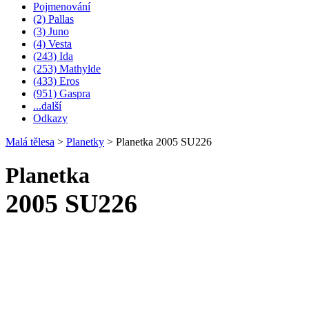
Pojmenování
(2) Pallas
(3) Juno
(4) Vesta
(243) Ida
(253) Mathylde
(433) Eros
(951) Gaspra
...další
Odkazy
Malá tělesa
>
Planetky
>
Planetka 2005 SU226
Planetka
2005 SU226