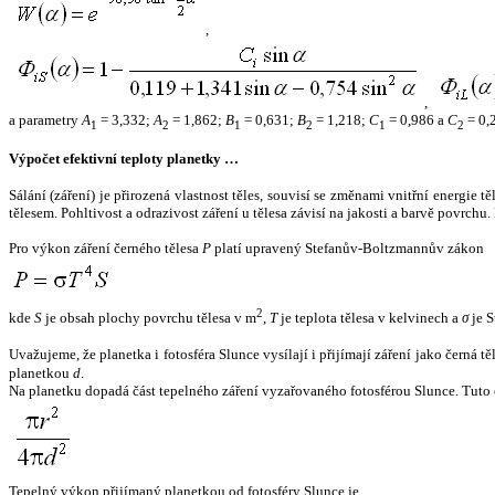
,
,
a parametry
A
= 3,332;
A
= 1,862;
B
= 0,631;
B
= 1,218;
C
= 0,986 a
C
= 0,
1
2
1
2
1
2
Výpočet efektivní teploty planetky …
Sálání (záření) je přirozená vlastnost těles, souvisí se změnami vnitřní energie 
tělesem. Pohltivost a odrazivost záření u tělesa závisí na jakosti a barvě povrch
Pro výkon záření černého tělesa
P
platí upravený Stefanův-Boltzmannův zákon
2
kde
S
je obsah plochy povrchu tělesa v m
,
T
je teplota tělesa v kelvinech a
σ
je S
Uvažujeme, že planetka i fotosféra Slunce vysílají i přijímají záření jako černá 
planetkou
d
.
Na planetku dopadá část tepelného záření vyzařovaného fotosférou Slunce. Tuto 
Tepelný výkon přijímaný planetkou od fotosféry Slunce je