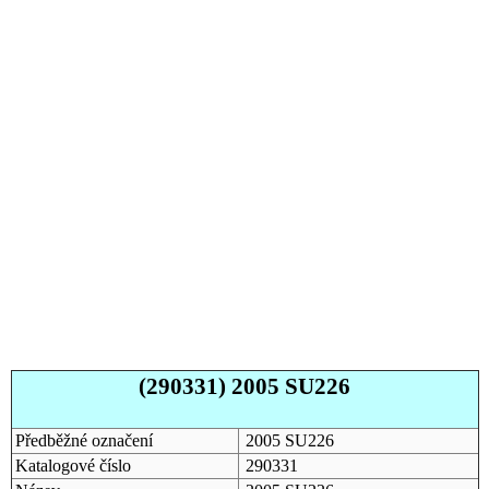
(290331) 2005 SU226
Předběžné označení
2005 SU226
Katalogové číslo
290331