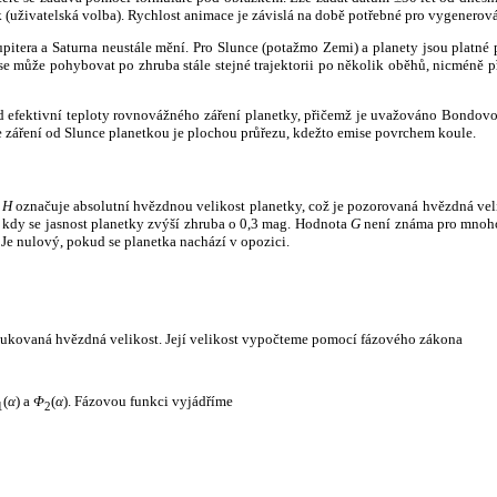
k (uživatelská volba). Rychlost animace je závislá na době potřebné pro vygenerová
itera a Saturna neustále mění. Pro Slunce (potažmo Zemi) a planety jsou platné p
 může pohybovat po zhruba stále stejné trajektorii po několik oběhů, nicméně při p
had efektivní teploty rovnovážného záření planetky, přičemž je uvažováno Bondov
záření od Slunce planetkou je plochou průřezu, kdežto emise povrchem koule.
e
H
označuje absolutní hvězdnou velikost planetky, což je pozorovaná hvězdná veli
i, kdy se jasnost planetky zvýší zhruba o 0,3 mag. Hodnota
G
není známa pro mnoho 
Je nulový, pokud se planetka nachází v opozici.
edukovaná hvězdná velikost. Její velikost vypočteme pomocí fázového zákona
(
α
) a
Φ
(
α
). Fázovou funkci vyjádříme
1
2