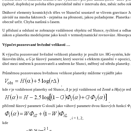
(zpětně, dopředu) se poloha těles pravidelně mění v intervalu den, měsíc nebo ro
Dráhové elementy kosmických těles ve Sluneční soustavě se vlivem gravitace Jup
závislé na mnoha faktorech - zejména na přesnosti, jakou požadujeme. Planetka se
obecně určit. Chyba narůstá s časem.
U přísluní a odsluní se zobrazuje vzdálenost objektu od Slunce, rychlost a od
zákon a planetku modelujeme jako kouli v termodynamické rovnováze. Absorpce 
Výpočet pozorované hvězdné velikosti …
K výpočtu pozorované hvězdné velikosti planetky je použit tzv. HG-systém, kd
fázovém úhlu, a
G
je fázový parametr, který souvisí s efektem zjasnění v opozic
úhel mezi směrem k pozorovateli a směrem ke Slunci, měřený od středu planetky. 
Průměrnou pozorovanou hvězdnou velikost planetky můžeme vyjádřit jako
,
kde
r
je vzdálenost planetky od Slunce,
Δ
je její vzdálenost od Země a
H
(
α
) je r
,
přičemž fázový parametr
G
slouží jako váhový parametr dvou fázových funkcí
Φ
,
i
= 1, 2,
kde