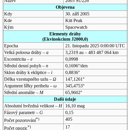
Název
2005 SU226
Objevena
Kdy
30. září 2005
Kde
Kitt Peak
Kým
Spacewatch
Elementy dráhy
(Ekvinokcium J2000,0)
Epocha
21. listopadu 2025 0:00:00 UTC
Velká poloosa dráhy –
a
3,2319 au – 483 487 064 km
Excentricita –
e
0,0998
Střední denní pohyb –
n
0,1696°/den
Sklon dráhy k ekliptice –
i
0,8836°
Délka vzestupného uzlu –
Ω
147,1261°
Argument šířky perihelu –
ω
345,4753°
Střední anomálie –
M
65,9602°
Další údaje
Absolutní hvězdná velikost –
H
16,10 mag
Fázový parametr –
G
0,15
*)
405
Počet pozorování
*)
17
Počet opozic