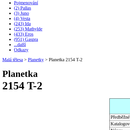
Pojmenování
(2) Pallas
(3) Juno
(4) Vesta
(243) Ida
(253) Mathylde
(433) Eros
(951) Gaspra
...další
Odkazy
Malá tělesa
>
Planetky
>
Planetka 2154 T-2
Planetka
2154 T-2
Předběžné
Katalogové