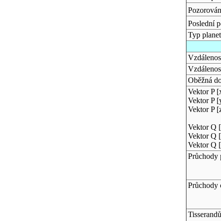
Pozorován
Poslední 
Typ plane
Vzdálenost
Vzdálenos
Oběžná d
Vektor P [
Vektor P [
Vektor P [
Vektor Q [
Vektor Q [
Vektor Q [
Průchody 
Průchody 
Tisserand