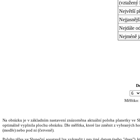
(vztažený 
Největší p
Nejjasněj
Nejdále o
Nejméně j
D
Měřítko
Na obrázku je v základním nastavení znázorněna aktuální poloha planetky ve Slun
optimálně vyplnila plochu obrázku. Dle měřítka, které lze změnit z vybraných hod
(modře) nebo pod ní (červeně).
Polohu těles ve Sluneční soustavě lze vykreslit i pro jiné datum (nebo "dnes")