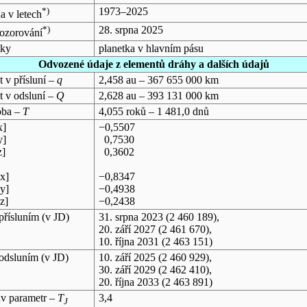
*)
1973–2025
a v letech
*)
28. srpna 2025
pozorování
tky
planetka v hlavním pásu
Odvozené údaje z elementů dráhy a dalších údajů
 v přísluní –
q
2,458 au – 367 655 000 km
t v odsluní –
Q
2,628 au – 393 131 000 km
oba –
T
4,055 roků – 1 481,0 dnů
x]
−0,5507
y]
0,7530
z]
0,3602
x]
−0,8347
y]
−0,4938
z]
−0,2438
přísluním (v
JD
)
31. srpna 2023
(2 460 189),
20. září 2027
(2 461 670),
10. října 2031
(2 463 151)
odsluním (v
JD
)
10. září 2025
(2 460 929),
30. září 2029
(2 462 410),
20. října 2033
(2 463 891)
ův parametr –
T
3,4
J