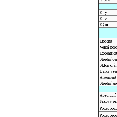
Název
Kdy
Kde
Kým
Epocha
Velká pol
Excentrici
Střední d
Sklon dráh
Délka vze
Argument 
Střední a
Absolutní
Fázový pa
Počet poz
Počet opo