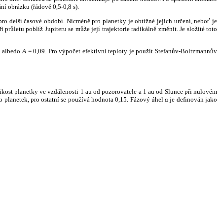
ní obrázku (řádově 0,5-0,8 s).
ro delší časové období. Nicméně pro planetky je obtížné jejich určení, neboť je
růletu poblíž Jupiteru se může její trajektorie radikálně změnit. Je složité toto
o albedo
A
= 0,09. Pro výpočet efektivní teploty je použit Stefanův-Boltzmannův
kost planetky ve vzdálenosti 1 au od pozorovatele a 1 au od Slunce při nulovém
planetek, pro ostatní se používá hodnota 0,15. Fázový úhel
α
je definován jako