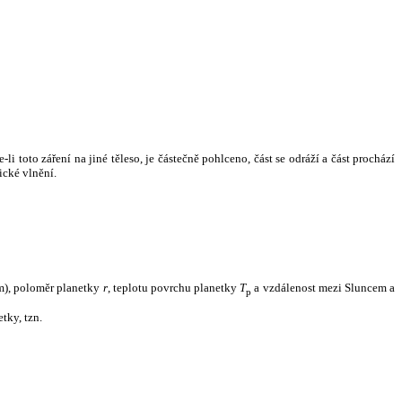
i toto záření na jiné těleso, je částečně pohlceno, část se odráží a část prochází
ické vlnění.
m), poloměr planetky
r
, teplotu povrchu planetky
T
a vzdálenost mezi Sluncem a
p
tky, tzn.