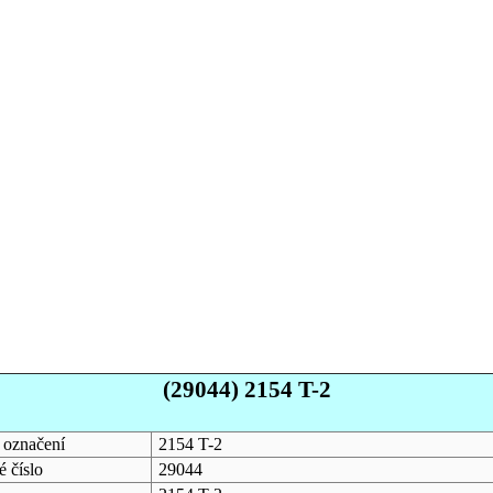
(29044) 2154 T-2
 označení
2154 T-2
 číslo
29044