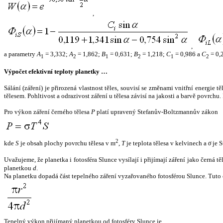
,
,
a parametry
A
= 3,332;
A
= 1,862;
B
= 0,631;
B
= 1,218;
C
= 0,986 a
C
= 0,
1
2
1
2
1
2
Výpočet efektivní teploty planetky …
Sálání (záření) je přirozená vlastnost těles, souvisí se změnami vnitřní energie 
tělesem. Pohltivost a odrazivost záření u tělesa závisí na jakosti a barvě povrch
Pro výkon záření černého tělesa
P
platí upravený Stefanův-Boltzmannův zákon
2
kde
S
je obsah plochy povrchu tělesa v m
,
T
je teplota tělesa v kelvinech a
σ
je S
Uvažujeme, že planetka i fotosféra Slunce vysílají i přijímají záření jako černá 
planetkou
d
.
Na planetku dopadá část tepelného záření vyzařovaného fotosférou Slunce. Tuto 
Tepelný výkon přijímaný planetkou od fotosféry Slunce je