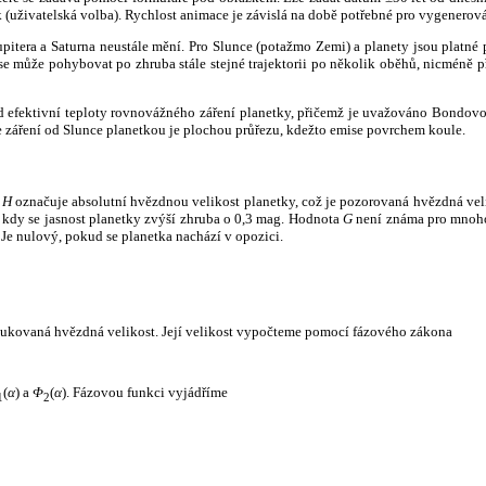
k (uživatelská volba). Rychlost animace je závislá na době potřebné pro vygenerová
itera a Saturna neustále mění. Pro Slunce (potažmo Zemi) a planety jsou platné p
 může pohybovat po zhruba stále stejné trajektorii po několik oběhů, nicméně při p
had efektivní teploty rovnovážného záření planetky, přičemž je uvažováno Bondov
záření od Slunce planetkou je plochou průřezu, kdežto emise povrchem koule.
e
H
označuje absolutní hvězdnou velikost planetky, což je pozorovaná hvězdná veli
i, kdy se jasnost planetky zvýší zhruba o 0,3 mag. Hodnota
G
není známa pro mnoho 
Je nulový, pokud se planetka nachází v opozici.
edukovaná hvězdná velikost. Její velikost vypočteme pomocí fázového zákona
(
α
) a
Φ
(
α
). Fázovou funkci vyjádříme
1
2