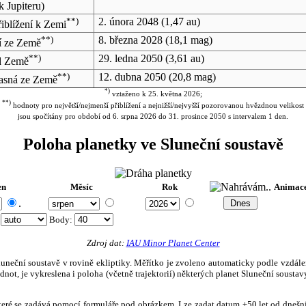
k Jupiteru)
**)
2. února 2048
(1,47 au)
řiblížení k Zemi
**)
8. března 2028
(18,1 mag)
ší ze Země
**)
29. ledna 2050
(3,61 au)
d Země
**)
12. dubna 2050
(20,8 mag)
asná ze Země
*)
vztaženo k 25. května 2026;
**)
hodnoty pro největší/nejmenší přiblížení a nejnižší/nejvyšší pozorovanou hvězdnou velikost
jsou spočítány pro období od 6. srpna 2026 do 31. prosince 2050 s intervalem 1 den.
Poloha planetky ve Sluneční soustavě
en
Měsíc
Rok
Animac
.
:
Body
:
Zdroj dat:
IAU Minor Planet Center
eční soustavě v rovině ekliptiky. Měřítko je zvoleno automaticky podle vzdálenost
not, je vykreslena i poloha (včetně trajektorií) některých planet Sluneční soustavy
, které se zadává pomocí formuláře pod obrázkem. Lze zadat datum ±50 let od dneš