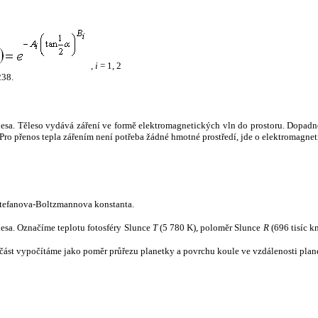
,
i
= 1, 2
238.
tělesa. Těleso vydává záření ve formě elektromagnetických vln do prostoru. Dopadne-l
u. Pro přenos tepla zářením není potřeba žádné hmotné prostředí, jde o elektromagnet
tefanova-Boltzmannova konstanta.
tělesa. Označíme teplotu fotosféry Slunce
T
(5 780 K), poloměr Slunce
R
(696 tisíc k
část vypočítáme jako poměr průřezu planetky a povrchu koule ve vzdálenosti plane