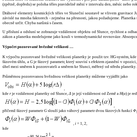
(zpětně, dopředu) se poloha těles pravidelně mění v intervalu den, měsíc nebo ro
Dráhové elementy kosmických těles ve Sluneční soustavě se vlivem gravitace Jup
závislé na mnoha faktorech - zejména na přesnosti, jakou požadujeme. Planetka se
obecně určit. Chyba narůstá s časem.
U přísluní a odsluní se zobrazuje vzdálenost objektu od Slunce, rychlost a od
zákon a planetku modelujeme jako kouli v termodynamické rovnováze. Absorpce 
Výpočet pozorované hvězdné velikosti …
K výpočtu pozorované hvězdné velikosti planetky je použit tzv. HG-systém, kd
fázovém úhlu, a
G
je fázový parametr, který souvisí s efektem zjasnění v opozic
úhel mezi směrem k pozorovateli a směrem ke Slunci, měřený od středu planetky. 
Průměrnou pozorovanou hvězdnou velikost planetky můžeme vyjádřit jako
,
kde
r
je vzdálenost planetky od Slunce,
Δ
je její vzdálenost od Země a
H
(
α
) je r
,
přičemž fázový parametr
G
slouží jako váhový parametr dvou fázových funkcí
Φ
,
i
= 1, 2,
kde