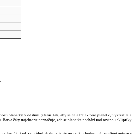
e
i planetky v odsluní (aféliu) tak, aby se celá trajektorie planetky vykreslila a
. Barva čáry trajektorie naznačuje, zda se planetka nachází nad rovinou ekliptiky
ního dne. Obrázek se průběžně aktualizuje po zadání hodnot. Po spuštění animace