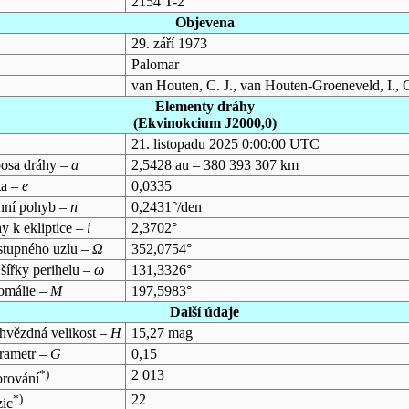
2154 T-2
Objevena
29. září 1973
Palomar
van Houten, C. J., van Houten-Groeneveld, I., G
Elementy dráhy
(Ekvinokcium J2000,0)
21. listopadu 2025 0:00:00 UTC
oosa dráhy –
a
2,5428 au – 380 393 307 km
ta –
e
0,0335
enní pohyb –
n
0,2431°/den
y k ekliptice –
i
2,3702°
stupného uzlu –
Ω
352,0754°
šířky perihelu –
ω
131,3326°
nomálie –
M
197,5983°
Další údaje
 hvězdná velikost –
H
15,27 mag
rametr –
G
0,15
*)
2 013
orování
*)
22
zic