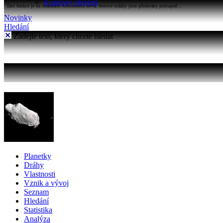
Katalogy objektů
Tato funkce je na stránkách Astronomia nová, testové otázky jsou přidávány postupně...
Novinky
Hledání
Zadejte text, který chcete hledat
Planetky
Dráhy
Vlastnosti
Vznik a vývoj
Seznam
Hledání
Statistika
Analýza