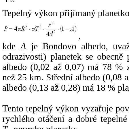
Tepelný výkon přijímaný planetko
,
kde
A
je Bondovo albedo, uvaž
odrazivosti) planetek se obecně
albedo (0,02 až 0,07) má 78 % z
než 25 km. Střední albedo (0,08 
albedo (0,13 až 0,28) má 18 % pla
Tento tepelný výkon vyzařuje po
rychlého otáčení a dobré tepelné