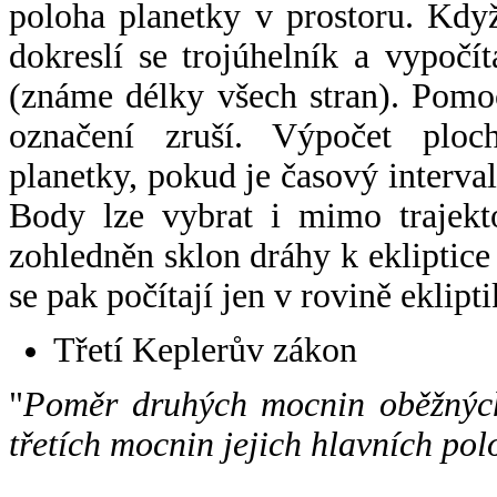
poloha planetky v prostoru. Kdy
dokreslí se trojúhelník a vypoč
(známe délky všech stran). Pomo
označení zruší. Výpočet ploch
planetky, pokud je časový interval
Body lze vybrat i mimo trajekto
zohledněn sklon dráhy k ekliptice
se pak počítají jen v rovině eklipti
Třetí Keplerův zákon
"
Poměr druhých mocnin oběžných
třetích mocnin jejich hlavních pol