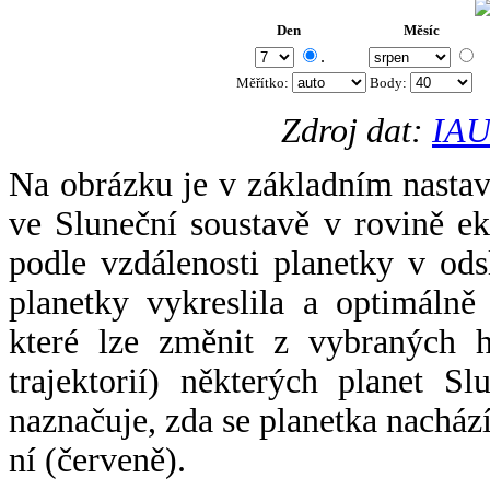
Den
Měsíc
.
Měřítko:
Body
:
Zdroj dat:
IAU
Na obrázku je v základním nastav
ve Sluneční soustavě v rovině ek
podle vzdálenosti planetky v odsl
planetky vykreslila a optimálně
které lze změnit z vybraných h
trajektorií) některých planet Sl
naznačuje, zda se planetka nacház
ní (červeně).