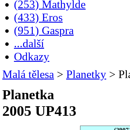
(253) Mathylde
(433) Eros
(951) Gaspra
...další
Odkazy
Malá tělesa
>
Planetky
>
Pl
Planetka
2005 UP413
(2907