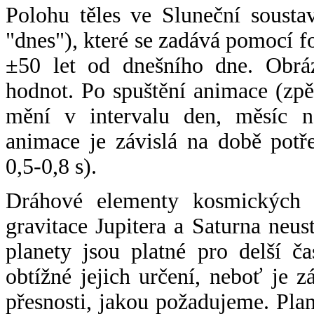
Polohu těles ve Sluneční sousta
"dnes"), které se zadává pomocí 
±50 let od dnešního dne. Obráz
hodnot. Po spuštění animace (zpě
mění v intervalu den, měsíc ne
animace je závislá na době potř
0,5-0,8 s).
Dráhové elementy kosmických t
gravitace Jupitera a Saturna neu
planety jsou platné pro delší č
obtížné jejich určení, neboť je 
přesnosti, jakou požadujeme. Pla