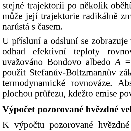
stejné trajektorii po několik oběh
může její trajektorie radikálně zm
narůstá s časem.
U přísluní a odsluní se zobrazuje
odhad efektivní teploty rovno
uvažováno Bondovo albedo
A
= 
použit Stefanův-Boltzmannův zák
termodynamické rovnováze. Abs
plochou průřezu, kdežto emise po
Výpočet pozorované hvězdné ve
K výpočtu pozorované hvězdné v