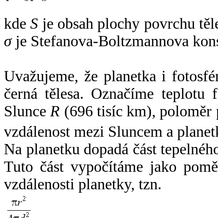
kde
S
je obsah plochy povrchu těl
σ
je Stefanova-Boltzmannova kons
Uvažujeme, že planetka i fotosfér
černá tělesa. Označíme teplotu 
Slunce
R
(696 tisíc km), poloměr
vzdálenost mezi Sluncem a plane
Na planetku dopadá část tepelnéh
Tuto část vypočítáme jako pomě
vzdálenosti planetky, tzn.