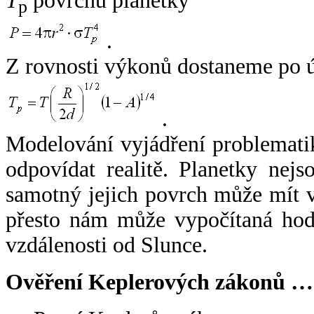
T
povrchu planetky
p
.
Z rovnosti výkonů dostaneme po 
.
Modelování vyjádření problemati
odpovídat realitě. Planetky nejso
samotný jejich povrch může mít v
přesto nám může vypočítaná hodn
vzdálenosti od Slunce.
Ověření Keplerových zákonů …