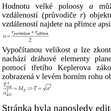
Hodnotu velké poloosy
a
může
vzdáleností (průvodiče
r
) objekt
vzdáleností najdete na přímce apsi
Vypočítanou velikost
a
lze zkont
nachází dráhové elementy plane
pomocí třetího Keplerova zák
zobrazená v levém horním rohu o
Stránka byla naposledy edi