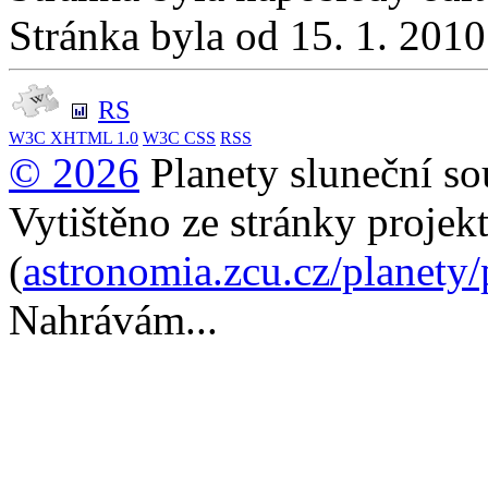
Stránka byla od 15. 1. 201
RS
W3C
XHTML 1.0
W3C
CSS
RSS
© 2026
Planety sluneční so
Vytištěno ze stránky projek
(
astronomia.zcu.cz/planety
Nahrávám...