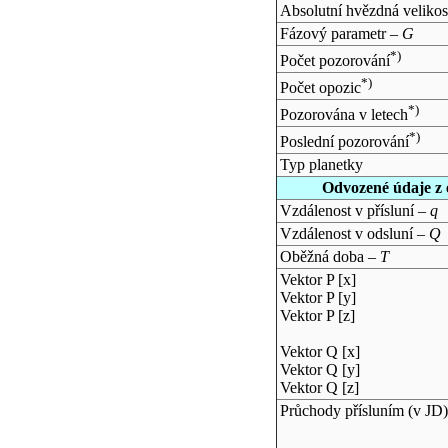
Absolutní hvězdná velikos
Fázový parametr –
G
*)
Počet pozorování
*)
Počet opozic
*)
Pozorována v letech
*)
Poslední pozorování
Typ planetky
Odvozené údaje z 
Vzdálenost v přísluní –
q
Vzdálenost v odsluní –
Q
Oběžná doba –
T
Vektor P [x]
Vektor P [y]
Vektor P [z]
Vektor Q [x]
Vektor Q [y]
Vektor Q [z]
Průchody přísluním (v
JD
)