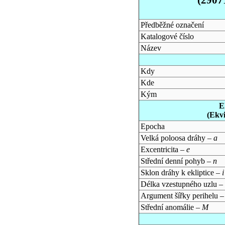
Předběžné označení
Katalogové číslo
Název
Kdy
Kde
Kým
E
(Ekv
Epocha
Velká poloosa dráhy –
a
Excentricita –
e
Střední denní pohyb –
n
Sklon dráhy k ekliptice –
i
Délka vzestupného uzlu –
Argument šířky perihelu 
Střední anomálie –
M