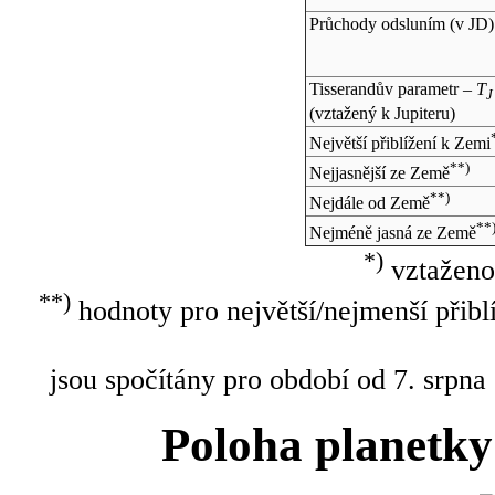
Průchody odsluním (v
JD
)
Tisserandův parametr –
T
J
(vztažený k Jupiteru)
Největší přiblížení k Zemi
**)
Nejjasnější ze Země
**)
Nejdále od Země
**
Nejméně jasná ze Země
*)
vztaženo
**)
hodnoty pro největší/nejmenší přibl
jsou spočítány pro období od 7. srpna
Poloha planetky