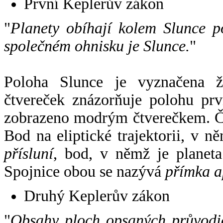
První Keplerův zákon
"
Planety obíhají kolem Slunce p
společném ohnisku je Slunce.
"
Poloha Slunce je vyznačena 
čtvereček znázorňuje polohu pr
zobrazeno modrým čtverečkem. Če
Bod na eliptické trajektorii, v n
přísluní
, bod, v němž je planet
Spojnice obou se nazývá
přímka a
Druhý Keplerův zákon
"
Obsahy ploch opsaných průvodič