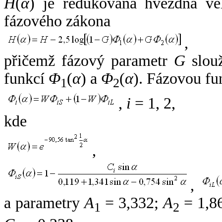
H
(
α
) je redukovaná hvězdná vel
fázového zákona
,
přičemž fázový parametr
G
slouž
funkcí
Φ
(
α
) a
Φ
(
α
). Fázovou fu
1
2
,
i
= 1, 2,
kde
,
,
a parametry
A
= 3,332;
A
= 1,8
1
2