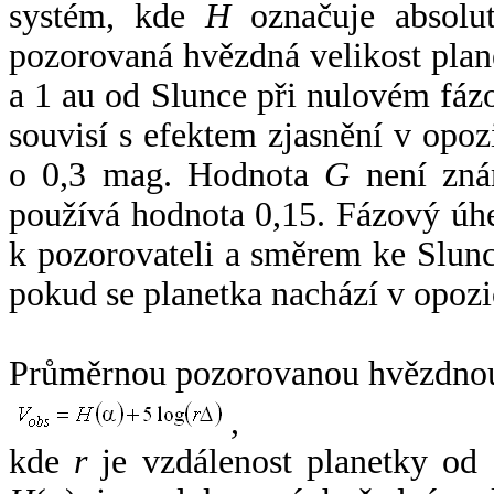
systém, kde
H
označuje absolut
pozorovaná hvězdná velikost plan
a 1 au od Slunce při nulovém fá
souvisí s efektem zjasnění v opoz
o 0,3 mag. Hodnota
G
není zná
používá hodnota 0,15. Fázový úh
k pozorovateli a směrem ke Slunc
pokud se planetka nachází v opozi
Průměrnou pozorovanou hvězdnou 
,
kde
r
je vzdálenost planetky od