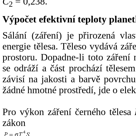
C
= 0,238.
2
Výpočet efektivní teploty plan
Sálání (záření) je přirozená vla
energie tělesa. Těleso vydává zá
prostoru. Dopadne-li toto záření n
se odráží a část prochází tělesem
závisí na jakosti a barvě povrch
žádné hmotné prostředí, jde o ele
Pro výkon záření černého tělesa
zákon