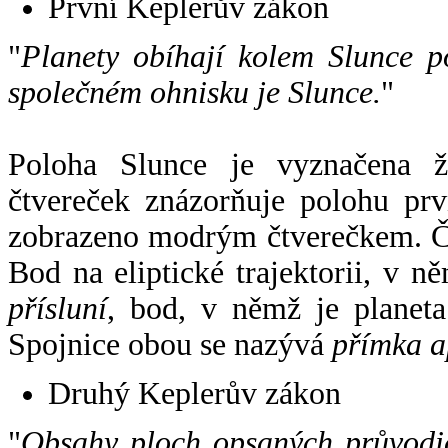
První Keplerův zákon
"
Planety obíhají kolem Slunce p
společném ohnisku je Slunce.
"
Poloha Slunce je vyznačena 
čtvereček znázorňuje polohu pr
zobrazeno modrým čtverečkem. Če
Bod na eliptické trajektorii, v n
přísluní
, bod, v němž je planet
Spojnice obou se nazývá
přímka a
Druhý Keplerův zákon
"
Obsahy ploch opsaných průvodič