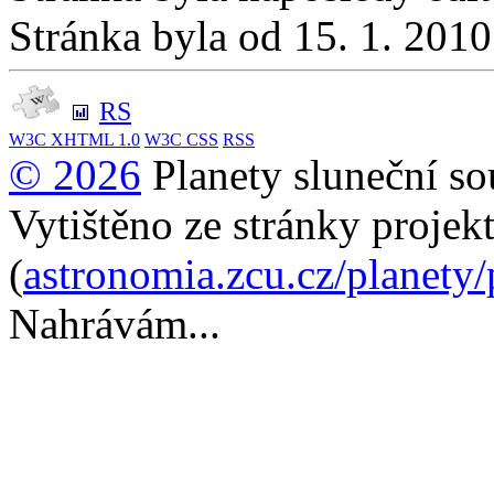
Stránka byla od 15. 1. 201
RS
W3C
XHTML 1.0
W3C
CSS
RSS
© 2026
Planety sluneční so
Vytištěno ze stránky projek
(
astronomia.zcu.cz/planety
Nahrávám...