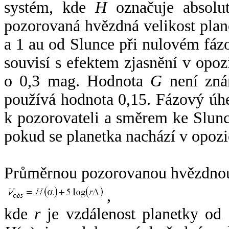
systém, kde
H
označuje absolut
pozorovaná hvězdná velikost plan
a 1 au od Slunce při nulovém fá
souvisí s efektem zjasnění v opoz
o 0,3 mag. Hodnota
G
není zná
používá hodnota 0,15. Fázový úh
k pozorovateli a směrem ke Slunc
pokud se planetka nachází v opozi
Průměrnou pozorovanou hvězdnou 
,
kde
r
je vzdálenost planetky od