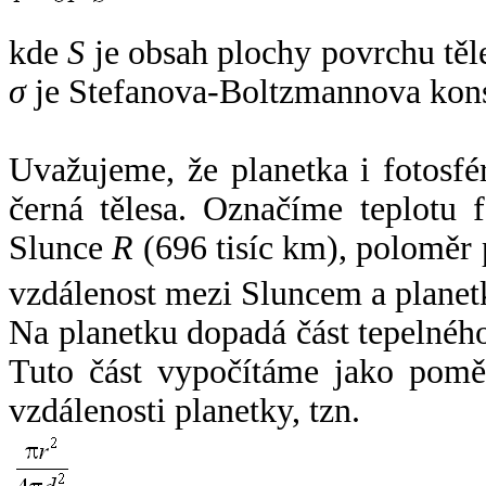
kde
S
je obsah plochy povrchu těl
σ
je Stefanova-Boltzmannova kons
Uvažujeme, že planetka i fotosfér
černá tělesa. Označíme teplotu 
Slunce
R
(696 tisíc km), poloměr
vzdálenost mezi Sluncem a plane
Na planetku dopadá část tepelnéh
Tuto část vypočítáme jako pomě
vzdálenosti planetky, tzn.