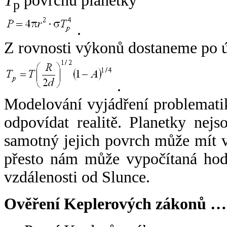
T
povrchu planetky
p
.
Z rovnosti výkonů dostaneme po 
.
Modelování vyjádření problemati
odpovídat realitě. Planetky nejso
samotný jejich povrch může mít v
přesto nám může vypočítaná hodn
vzdálenosti od Slunce.
Ověření Keplerových zákonů …