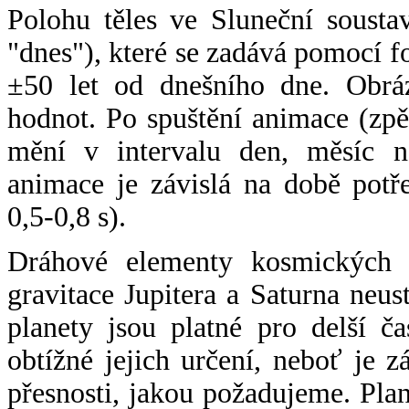
Polohu těles ve Sluneční sousta
"dnes"), které se zadává pomocí 
±50 let od dnešního dne. Obráz
hodnot. Po spuštění animace (zpě
mění v intervalu den, měsíc ne
animace je závislá na době potř
0,5-0,8 s).
Dráhové elementy kosmických t
gravitace Jupitera a Saturna neu
planety jsou platné pro delší č
obtížné jejich určení, neboť je 
přesnosti, jakou požadujeme. Pla