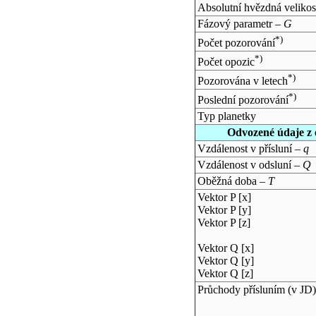
Absolutní hvězdná velikos
Fázový parametr –
G
*)
Počet pozorování
*)
Počet opozic
*)
Pozorována v letech
*)
Poslední pozorování
Typ planetky
Odvozené údaje z 
Vzdálenost v přísluní –
q
Vzdálenost v odsluní –
Q
Oběžná doba –
T
Vektor P [x]
Vektor P [y]
Vektor P [z]
Vektor Q [x]
Vektor Q [y]
Vektor Q [z]
Průchody přísluním (v
JD
)