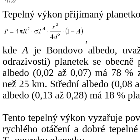
Tepelný výkon přijímaný planetko
,
kde
A
je Bondovo albedo, uvaž
odrazivosti) planetek se obecně
albedo (0,02 až 0,07) má 78 % z
než 25 km. Střední albedo (0,08 
albedo (0,13 až 0,28) má 18 % pla
Tento tepelný výkon vyzařuje po
rychlého otáčení a dobré tepelné