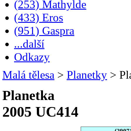
(253) Mathylde
(433) Eros
(951) Gaspra
...další
Odkazy
Malá tělesa
>
Planetky
>
Pl
Planetka
2005 UC414
(2907