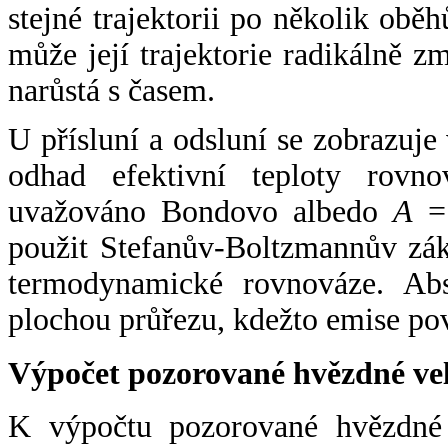
stejné trajektorii po několik oběh
může její trajektorie radikálně zm
narůstá s časem.
U přísluní a odsluní se zobrazuje
odhad efektivní teploty rovno
uvažováno Bondovo albedo
A
= 
použit Stefanův-Boltzmannův zák
termodynamické rovnováze. Abs
plochou průřezu, kdežto emise po
Výpočet pozorované hvězdné ve
K výpočtu pozorované hvězdné v