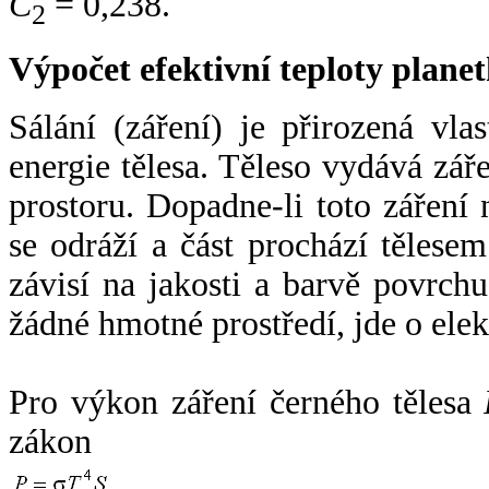
C
= 0,238.
2
Výpočet efektivní teploty plan
Sálání (záření) je přirozená vla
energie tělesa. Těleso vydává zá
prostoru. Dopadne-li toto záření n
se odráží a část prochází tělesem
závisí na jakosti a barvě povrch
žádné hmotné prostředí, jde o ele
Pro výkon záření černého tělesa
zákon