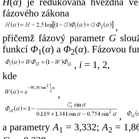
H
(
α
) je redukovaná hvězdná vel
fázového zákona
,
přičemž fázový parametr
G
slouž
funkcí
Φ
(
α
) a
Φ
(
α
). Fázovou fu
1
2
,
i
= 1, 2,
kde
,
,
a parametry
A
= 3,332;
A
= 1,8
1
2