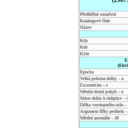
Předběžné označení
Katalogové číslo
Název
Kdy
Kde
Kým
E
(Ekv
Epocha
Velká poloosa dráhy –
a
Excentricita –
e
Střední denní pohyb –
n
Sklon dráhy k ekliptice –
i
Délka vzestupného uzlu –
Argument šířky perihelu 
Střední anomálie –
M