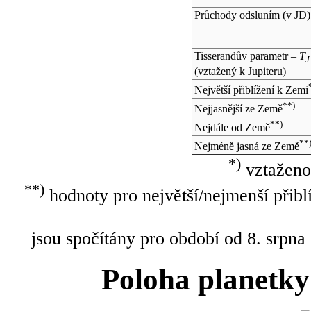
Průchody odsluním (v
JD
)
Tisserandův parametr –
T
J
(vztažený k Jupiteru)
Největší přiblížení k Zemi
**)
Nejjasnější ze Země
**)
Nejdále od Země
**
Nejméně jasná ze Země
*)
vztaženo
**)
hodnoty pro největší/nejmenší přibl
jsou spočítány pro období od 8. srpna
Poloha planetky