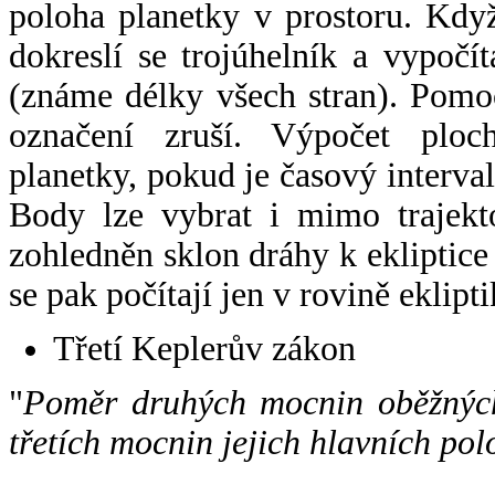
poloha planetky v prostoru. Kdy
dokreslí se trojúhelník a vypoč
(známe délky všech stran). Pomo
označení zruší. Výpočet ploch
planetky, pokud je časový interval
Body lze vybrat i mimo trajekto
zohledněn sklon dráhy k ekliptice
se pak počítají jen v rovině eklipti
Třetí Keplerův zákon
"
Poměr druhých mocnin oběžných
třetích mocnin jejich hlavních pol