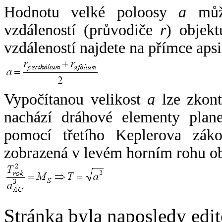
Hodnotu velké poloosy
a
může
vzdáleností (průvodiče
r
) objekt
vzdáleností najdete na přímce apsi
Vypočítanou velikost
a
lze zkont
nachází dráhové elementy plane
pomocí třetího Keplerova zák
zobrazená v levém horním rohu o
Stránka byla naposledy edi