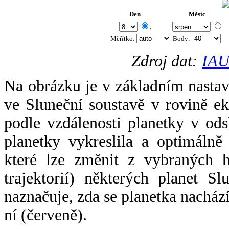
Den
Měsíc
.
Měřítko:
Body
:
Zdroj dat:
IAU
Na obrázku je v základním nastav
ve Sluneční soustavě v rovině ek
podle vzdálenosti planetky v odsl
planetky vykreslila a optimálně
které lze změnit z vybraných h
trajektorií) některých planet Sl
naznačuje, zda se planetka nacház
ní (červeně).