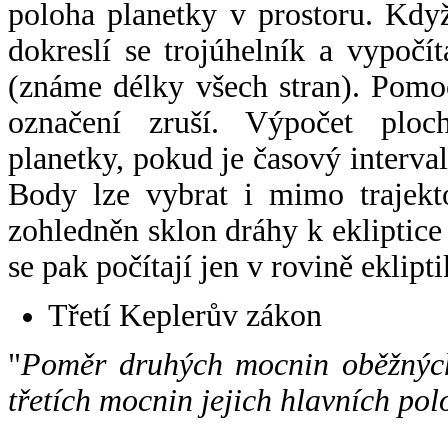
poloha planetky v prostoru. Kdy
dokreslí se trojúhelník a vypoč
(známe délky všech stran). Pomo
označení zruší. Výpočet ploch
planetky, pokud je časový interval
Body lze vybrat i mimo trajekto
zohledněn sklon dráhy k ekliptice
se pak počítají jen v rovině eklipti
Třetí Keplerův zákon
"
Poměr druhých mocnin oběžných
třetích mocnin jejich hlavních pol