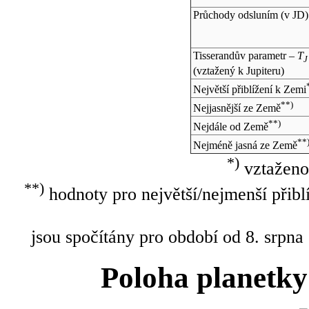
Průchody odsluním (v
JD
)
Tisserandův parametr –
T
J
(vztažený k Jupiteru)
Největší přiblížení k Zemi
**)
Nejjasnější ze Země
**)
Nejdále od Země
**
Nejméně jasná ze Země
*)
vztaženo
**)
hodnoty pro největší/nejmenší přibl
jsou spočítány pro období od 8. srpna
Poloha planetky