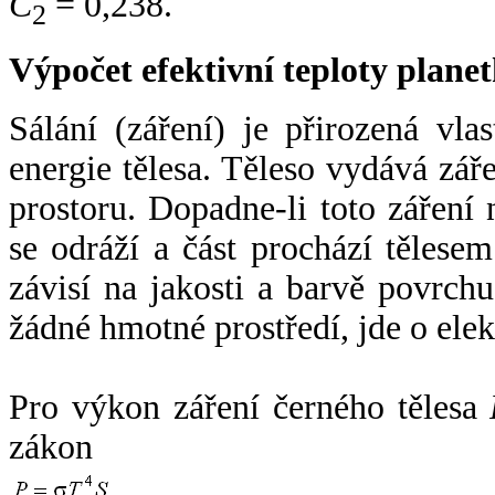
C
= 0,238.
2
Výpočet efektivní teploty plan
Sálání (záření) je přirozená vla
energie tělesa. Těleso vydává zá
prostoru. Dopadne-li toto záření n
se odráží a část prochází tělesem
závisí na jakosti a barvě povrch
žádné hmotné prostředí, jde o ele
Pro výkon záření černého tělesa
zákon