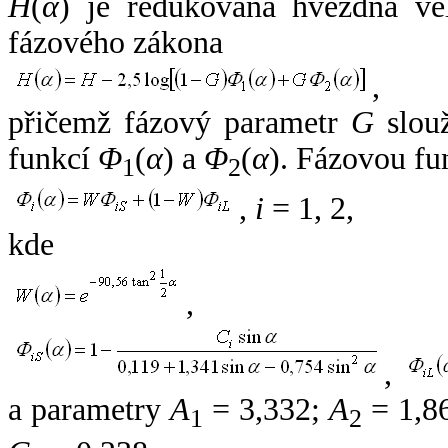
H
(
α
) je redukovaná hvězdná vel
fázového zákona
,
přičemž fázový parametr
G
slouž
funkcí
Φ
(
α
) a
Φ
(
α
). Fázovou fu
1
2
,
i
= 1, 2,
kde
,
,
a parametry
A
= 3,332;
A
= 1,8
1
2