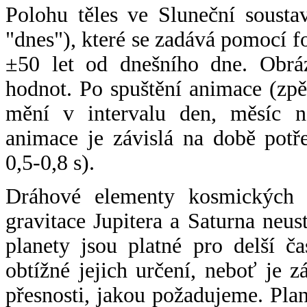
Polohu těles ve Sluneční sousta
"dnes"), které se zadává pomocí 
±50 let od dnešního dne. Obráz
hodnot. Po spuštění animace (zpě
mění v intervalu den, měsíc ne
animace je závislá na době potř
0,5-0,8 s).
Dráhové elementy kosmických t
gravitace Jupitera a Saturna neu
planety jsou platné pro delší č
obtížné jejich určení, neboť je 
přesnosti, jakou požadujeme. Pla