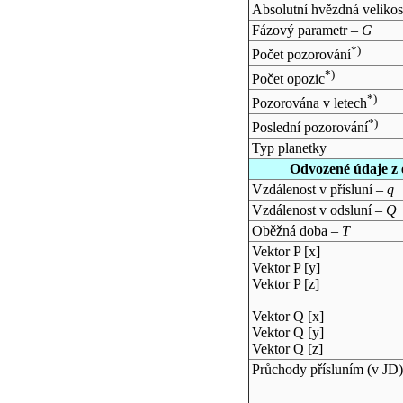
Absolutní hvězdná velikos
Fázový parametr –
G
*)
Počet pozorování
*)
Počet opozic
*)
Pozorována v letech
*)
Poslední pozorování
Typ planetky
Odvozené údaje z 
Vzdálenost v přísluní –
q
Vzdálenost v odsluní –
Q
Oběžná doba –
T
Vektor P [x]
Vektor P [y]
Vektor P [z]
Vektor Q [x]
Vektor Q [y]
Vektor Q [z]
Průchody přísluním (v
JD
)