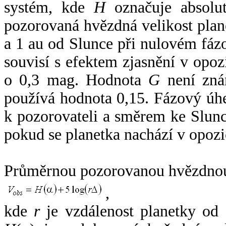
systém, kde
H
označuje absolut
pozorovaná hvězdná velikost plan
a 1 au od Slunce při nulovém fá
souvisí s efektem zjasnění v opoz
o 0,3 mag. Hodnota
G
není zná
používá hodnota 0,15. Fázový úh
k pozorovateli a směrem ke Slunc
pokud se planetka nachází v opozi
Průměrnou pozorovanou hvězdnou 
,
kde
r
je vzdálenost planetky od