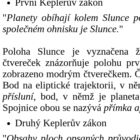
První Keplerův zákon
"
Planety obíhají kolem Slunce p
společném ohnisku je Slunce.
"
Poloha Slunce je vyznačena 
čtvereček znázorňuje polohu pr
zobrazeno modrým čtverečkem. Če
Bod na eliptické trajektorii, v n
přísluní
, bod, v němž je planet
Spojnice obou se nazývá
přímka a
Druhý Keplerův zákon
"
Obsahy ploch opsaných průvodič