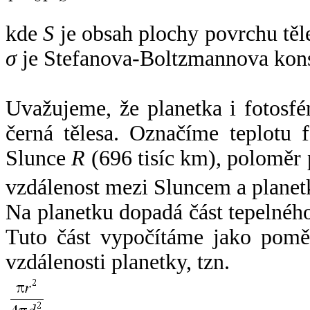
kde
S
je obsah plochy povrchu těl
σ
je Stefanova-Boltzmannova kons
Uvažujeme, že planetka i fotosfér
černá tělesa. Označíme teplotu 
Slunce
R
(696 tisíc km), poloměr
vzdálenost mezi Sluncem a plane
Na planetku dopadá část tepelnéh
Tuto část vypočítáme jako pomě
vzdálenosti planetky, tzn.