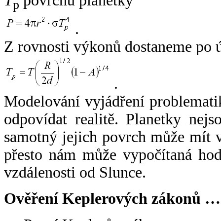
T
povrchu planetky
p
.
Z rovnosti výkonů dostaneme po 
.
Modelování vyjádření problemati
odpovídat realitě. Planetky nejso
samotný jejich povrch může mít v
přesto nám může vypočítaná hodn
vzdálenosti od Slunce.
Ověření Keplerových zákonů …