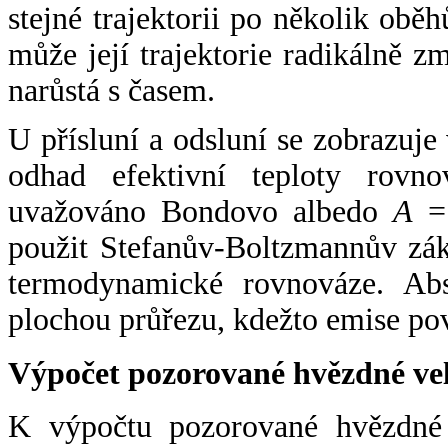
stejné trajektorii po několik oběh
může její trajektorie radikálně zm
narůstá s časem.
U přísluní a odsluní se zobrazuje
odhad efektivní teploty rovno
uvažováno Bondovo albedo
A
= 
použit Stefanův-Boltzmannův zák
termodynamické rovnováze. Abs
plochou průřezu, kdežto emise po
Výpočet pozorované hvězdné ve
K výpočtu pozorované hvězdné v