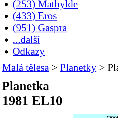
(253) Mathylde
(433) Eros
(951) Gaspra
...další
Odkazy
Malá tělesa
>
Planetky
>
Pl
Planetka
1981 EL10
(290