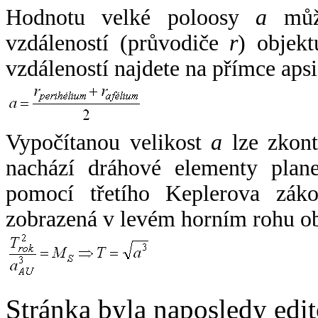
Hodnotu velké poloosy
a
může
vzdáleností (průvodiče
r
) objekt
vzdáleností najdete na přímce apsi
Vypočítanou velikost
a
lze zkont
nachází dráhové elementy plane
pomocí třetího Keplerova zák
zobrazená v levém horním rohu o
Stránka byla naposledy edi