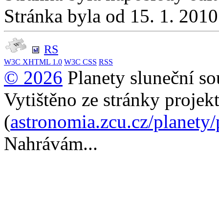
Stránka byla od 15. 1. 201
RS
W3C
XHTML 1.0
W3C
CSS
RSS
© 2026
Planety sluneční so
Vytištěno ze stránky projek
(
astronomia.zcu.cz/planety
Nahrávám...