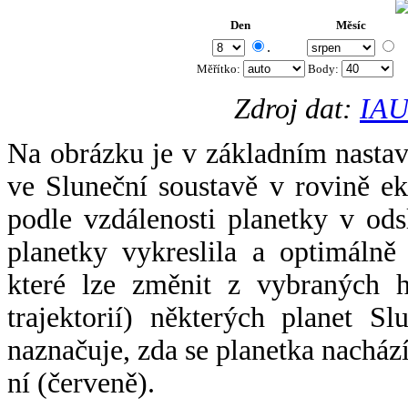
Den
Měsíc
.
Měřítko:
Body
:
Zdroj dat:
IAU
Na obrázku je v základním nastav
ve Sluneční soustavě v rovině ek
podle vzdálenosti planetky v odsl
planetky vykreslila a optimálně
které lze změnit z vybraných h
trajektorií) některých planet Sl
naznačuje, zda se planetka nacház
ní (červeně).