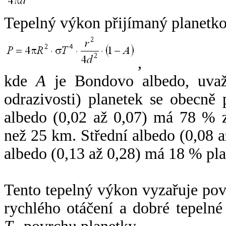
Tepelný výkon přijímaný planetko
,
kde
A
je Bondovo albedo, uvaž
odrazivosti) planetek se obecně
albedo (0,02 až 0,07) má 78 % z
než 25 km. Střední albedo (0,08 
albedo (0,13 až 0,28) má 18 % pla
Tento tepelný výkon vyzařuje po
rychlého otáčení a dobré tepelné