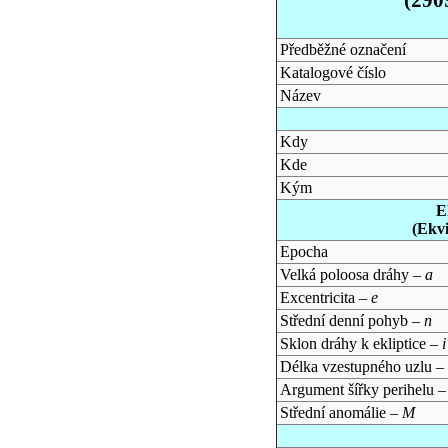
Předběžné označení
Katalogové číslo
Název
Kdy
Kde
Kým
E
(Ekv
Epocha
Velká poloosa dráhy –
a
Excentricita –
e
Střední denní pohyb –
n
Sklon dráhy k ekliptice –
i
Délka vzestupného uzlu –
Argument šířky perihelu 
Střední anomálie –
M