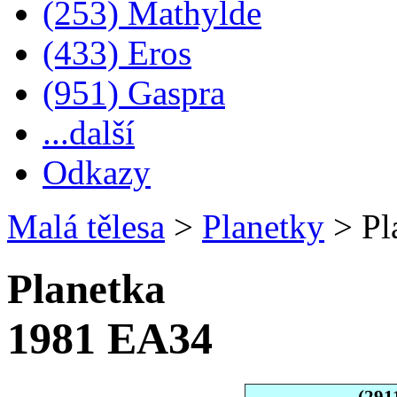
(253) Mathylde
(433) Eros
(951) Gaspra
...další
Odkazy
Malá tělesa
>
Planetky
>
Pl
Planetka
1981 EA34
(291