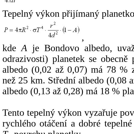
Tepelný výkon přijímaný planetko
,
kde
A
je Bondovo albedo, uvaž
odrazivosti) planetek se obecně
albedo (0,02 až 0,07) má 78 % z
než 25 km. Střední albedo (0,08 
albedo (0,13 až 0,28) má 18 % pla
Tento tepelný výkon vyzařuje po
rychlého otáčení a dobré tepelné