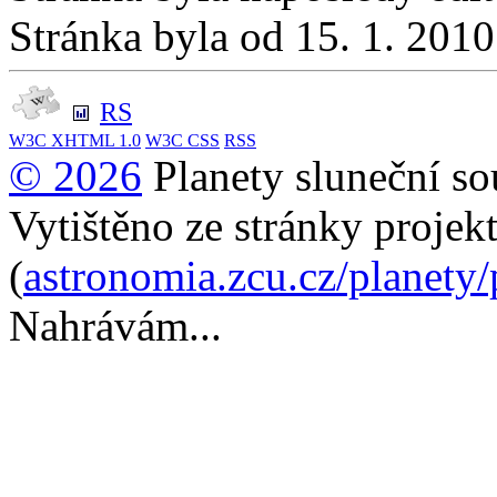
Stránka byla od 15. 1. 201
RS
W3C
XHTML 1.0
W3C
CSS
RSS
© 2026
Planety sluneční so
Vytištěno ze stránky projek
(
astronomia.zcu.cz/planety
Nahrávám...