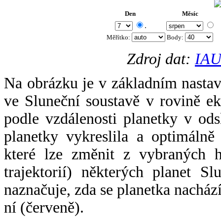
Den
Měsíc
.
Měřítko:
Body
:
Zdroj dat:
IAU
Na obrázku je v základním nastav
ve Sluneční soustavě v rovině ek
podle vzdálenosti planetky v odsl
planetky vykreslila a optimálně
které lze změnit z vybraných h
trajektorií) některých planet Sl
naznačuje, zda se planetka nacház
ní (červeně).