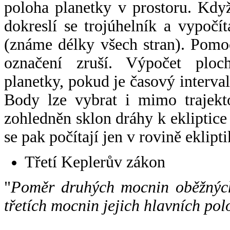
poloha planetky v prostoru. Kdy
dokreslí se trojúhelník a vypoč
(známe délky všech stran). Pomo
označení zruší. Výpočet ploch
planetky, pokud je časový interval
Body lze vybrat i mimo trajekto
zohledněn sklon dráhy k ekliptice
se pak počítají jen v rovině eklipti
Třetí Keplerův zákon
"
Poměr druhých mocnin oběžných
třetích mocnin jejich hlavních pol