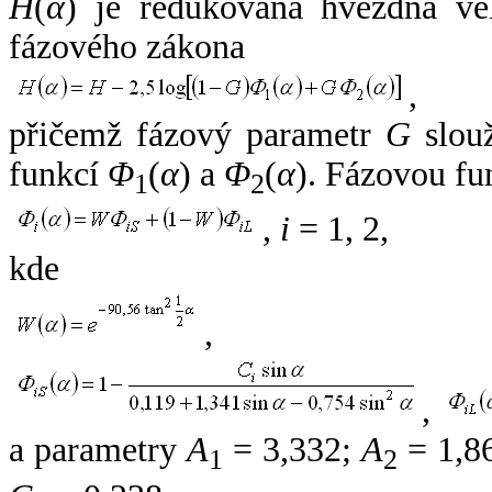
H
(
α
) je redukovaná hvězdná vel
fázového zákona
,
přičemž fázový parametr
G
slouž
funkcí
Φ
(
α
) a
Φ
(
α
). Fázovou fu
1
2
,
i
= 1, 2,
kde
,
,
a parametry
A
= 3,332;
A
= 1,8
1
2