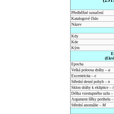
Předběžné označení
Katalogové číslo
Název
Kdy
Kde
Kým
E
(Ekv
Epocha
Velká poloosa dráhy –
a
Excentricita –
e
Střední denní pohyb –
n
Sklon dráhy k ekliptice –
i
Délka vzestupného uzlu –
Argument šířky perihelu 
Střední anomálie –
M