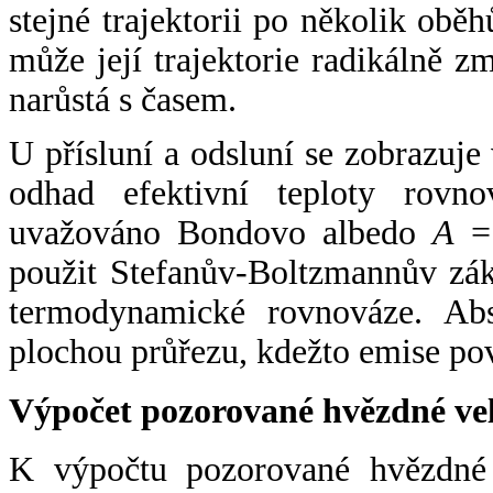
stejné trajektorii po několik oběh
může její trajektorie radikálně zm
narůstá s časem.
U přísluní a odsluní se zobrazuje
odhad efektivní teploty rovno
uvažováno Bondovo albedo
A
= 
použit Stefanův-Boltzmannův zák
termodynamické rovnováze. Abs
plochou průřezu, kdežto emise po
Výpočet pozorované hvězdné ve
K výpočtu pozorované hvězdné v