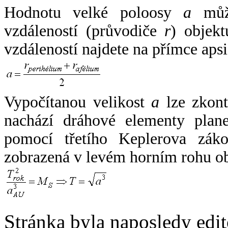
Hodnotu velké poloosy
a
může
vzdáleností (průvodiče
r
) objekt
vzdáleností najdete na přímce apsi
Vypočítanou velikost
a
lze zkont
nachází dráhové elementy plane
pomocí třetího Keplerova zák
zobrazená v levém horním rohu o
Stránka byla naposledy edi