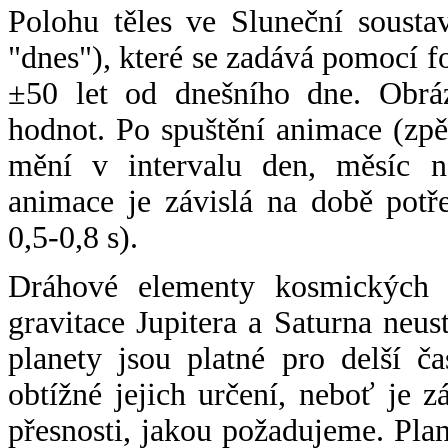
Polohu těles ve Sluneční sousta
"dnes"), které se zadává pomocí 
±50 let od dnešního dne. Obráz
hodnot. Po spuštění animace (zpě
mění v intervalu den, měsíc ne
animace je závislá na době potř
0,5-0,8 s).
Dráhové elementy kosmických t
gravitace Jupitera a Saturna neu
planety jsou platné pro delší č
obtížné jejich určení, neboť je 
přesnosti, jakou požadujeme. Pla