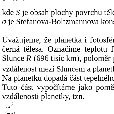
kde
S
je obsah plochy povrchu těl
σ
je Stefanova-Boltzmannova kons
Uvažujeme, že planetka i fotosfér
černá tělesa. Označíme teplotu 
Slunce
R
(696 tisíc km), poloměr
vzdálenost mezi Sluncem a plane
Na planetku dopadá část tepelnéh
Tuto část vypočítáme jako pomě
vzdálenosti planetky, tzn.