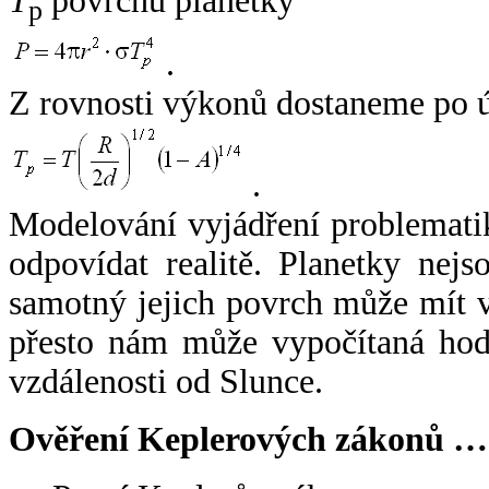
T
povrchu planetky
p
.
Z rovnosti výkonů dostaneme po 
.
Modelování vyjádření problemati
odpovídat realitě. Planetky nejso
samotný jejich povrch může mít v
přesto nám může vypočítaná hodn
vzdálenosti od Slunce.
Ověření Keplerových zákonů …