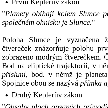
První Keplerův zákon
"
Planety obíhají kolem Slunce p
společném ohnisku je Slunce.
"
Poloha Slunce je vyznačena 
čtvereček znázorňuje polohu pr
zobrazeno modrým čtverečkem. Če
Bod na eliptické trajektorii, v n
přísluní
, bod, v němž je planet
Spojnice obou se nazývá
přímka a
Druhý Keplerův zákon
"
Obsahy ploch opsaných průvodič