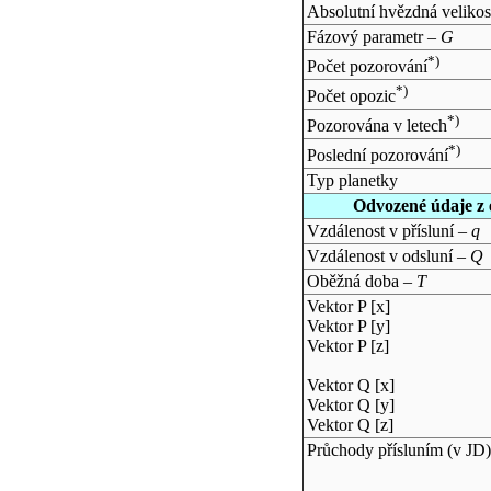
Absolutní hvězdná velikos
Fázový parametr –
G
*)
Počet pozorování
*)
Počet opozic
*)
Pozorována v letech
*)
Poslední pozorování
Typ planetky
Odvozené údaje z 
Vzdálenost v přísluní –
q
Vzdálenost v odsluní –
Q
Oběžná doba –
T
Vektor P [x]
Vektor P [y]
Vektor P [z]
Vektor Q [x]
Vektor Q [y]
Vektor Q [z]
Průchody přísluním (v
JD
)