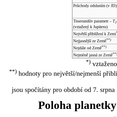
Průchody odsluním (v
JD
)
Tisserandův parametr –
T
J
(vztažený k Jupiteru)
Největší přiblížení k Zemi
**)
Nejjasnější ze Země
**)
Nejdále od Země
**
Nejméně jasná ze Země
*)
vztaženo
**)
hodnoty pro největší/nejmenší přibl
jsou spočítány pro období od 7. srpna
Poloha planetky