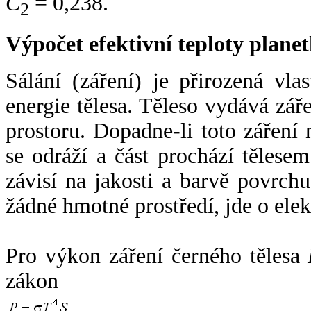
C
= 0,238.
2
Výpočet efektivní teploty plan
Sálání (záření) je přirozená vla
energie tělesa. Těleso vydává zá
prostoru. Dopadne-li toto záření n
se odráží a část prochází tělesem
závisí na jakosti a barvě povrch
žádné hmotné prostředí, jde o ele
Pro výkon záření černého tělesa
zákon