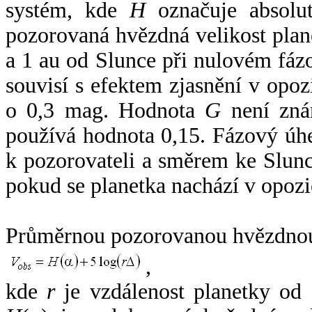
systém, kde
H
označuje absolut
pozorovaná hvězdná velikost plan
a 1 au od Slunce při nulovém fá
souvisí s efektem zjasnění v opoz
o 0,3 mag. Hodnota
G
není zná
používá hodnota 0,15. Fázový úh
k pozorovateli a směrem ke Slunc
pokud se planetka nachází v opozi
Průměrnou pozorovanou hvězdnou 
,
kde
r
je vzdálenost planetky od