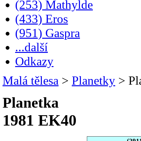
(253) Mathylde
(433) Eros
(951) Gaspra
...další
Odkazy
Malá tělesa
>
Planetky
>
Pl
Planetka
1981 EK40
(291