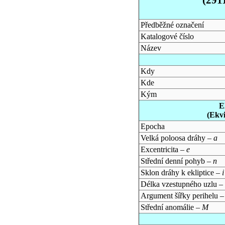
Předběžné označení
Katalogové číslo
Název
Kdy
Kde
Kým
E
(Ekv
Epocha
Velká poloosa dráhy –
a
Excentricita –
e
Střední denní pohyb –
n
Sklon dráhy k ekliptice –
i
Délka vzestupného uzlu –
Argument šířky perihelu 
Střední anomálie –
M