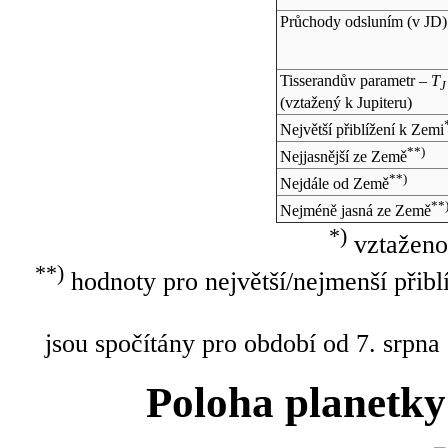
Průchody odsluním (v
JD
)
Tisserandův parametr –
T
J
(vztažený k Jupiteru)
Největší přiblížení k Zemi
**)
Nejjasnější ze Země
**)
Nejdále od Země
**
Nejméně jasná ze Země
*)
vztaženo
**)
hodnoty pro největší/nejmenší přibl
jsou spočítány pro období od 7. srpna
Poloha planetky