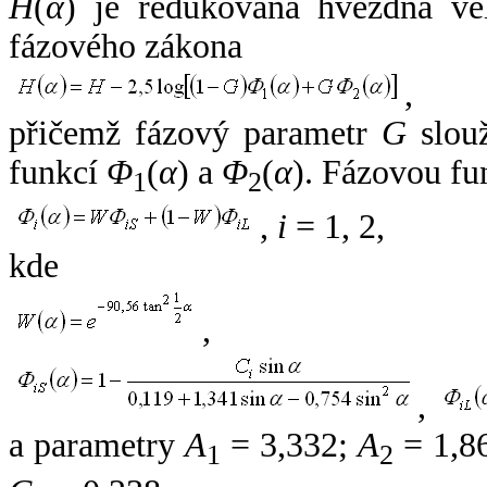
H
(
α
) je redukovaná hvězdná vel
fázového zákona
,
přičemž fázový parametr
G
slouž
funkcí
Φ
(
α
) a
Φ
(
α
). Fázovou fu
1
2
,
i
= 1, 2,
kde
,
,
a parametry
A
= 3,332;
A
= 1,8
1
2