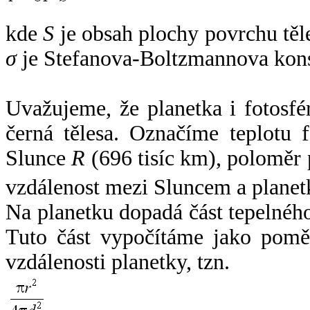
kde
S
je obsah plochy povrchu těl
σ
je Stefanova-Boltzmannova kons
Uvažujeme, že planetka i fotosfér
černá tělesa. Označíme teplotu 
Slunce
R
(696 tisíc km), poloměr
vzdálenost mezi Sluncem a plane
Na planetku dopadá část tepelnéh
Tuto část vypočítáme jako pomě
vzdálenosti planetky, tzn.