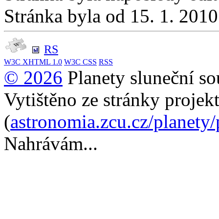
Stránka byla od 15. 1. 201
RS
W3C
XHTML 1.0
W3C
CSS
RSS
© 2026
Planety sluneční so
Vytištěno ze stránky projek
(
astronomia.zcu.cz/planety
Nahrávám...