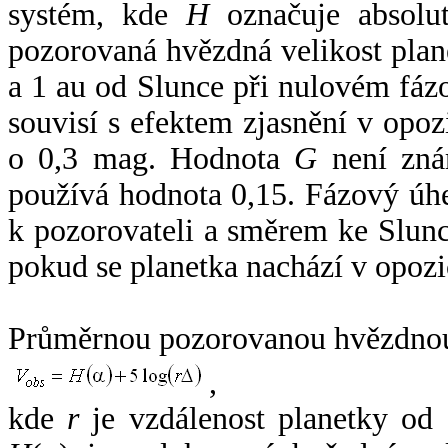
systém, kde
H
označuje absolut
pozorovaná hvězdná velikost plan
a 1 au od Slunce při nulovém fá
souvisí s efektem zjasnění v opoz
o 0,3 mag. Hodnota
G
není zná
používá hodnota 0,15. Fázový úh
k pozorovateli a směrem ke Slunc
pokud se planetka nachází v opozi
Průměrnou pozorovanou hvězdnou 
,
kde
r
je vzdálenost planetky od