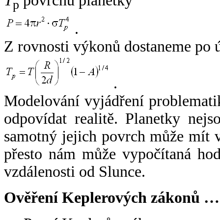
T
povrchu planetky
p
.
Z rovnosti výkonů dostaneme po 
.
Modelování vyjádření problemati
odpovídat realitě. Planetky nejso
samotný jejich povrch může mít v
přesto nám může vypočítaná hodn
vzdálenosti od Slunce.
Ověření Keplerových zákonů …