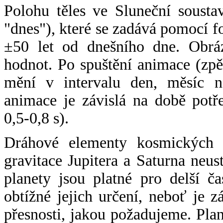
Polohu těles ve Sluneční sousta
"dnes"), které se zadává pomocí 
±50 let od dnešního dne. Obráz
hodnot. Po spuštění animace (zpě
mění v intervalu den, měsíc ne
animace je závislá na době potř
0,5-0,8 s).
Dráhové elementy kosmických t
gravitace Jupitera a Saturna neu
planety jsou platné pro delší č
obtížné jejich určení, neboť je 
přesnosti, jakou požadujeme. Pla