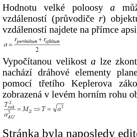
Hodnotu velké poloosy
a
může
vzdáleností (průvodiče
r
) objekt
vzdáleností najdete na přímce apsi
Vypočítanou velikost
a
lze zkont
nachází dráhové elementy plane
pomocí třetího Keplerova zák
zobrazená v levém horním rohu o
Stránka byla naposledy edi