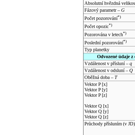
Absolutní hvězdná velikos
Fázový parametr –
G
*)
Počet pozorování
*)
Počet opozic
*)
Pozorována v letech
*)
Poslední pozorování
Typ planetky
Odvozené údaje z 
Vzdálenost v přísluní –
q
Vzdálenost v odsluní –
Q
Oběžná doba –
T
Vektor P [x]
Vektor P [y]
Vektor P [z]
Vektor Q [x]
Vektor Q [y]
Vektor Q [z]
Průchody přísluním (v
JD
)