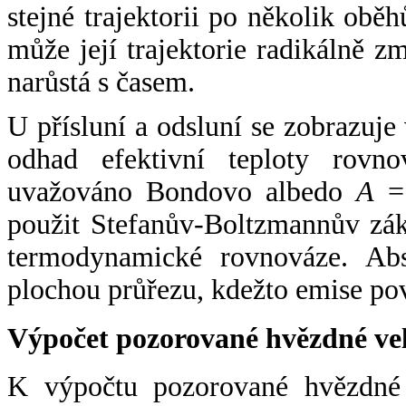
stejné trajektorii po několik oběh
může její trajektorie radikálně zm
narůstá s časem.
U přísluní a odsluní se zobrazuje
odhad efektivní teploty rovno
uvažováno Bondovo albedo
A
= 
použit Stefanův-Boltzmannův zák
termodynamické rovnováze. Abs
plochou průřezu, kdežto emise po
Výpočet pozorované hvězdné ve
K výpočtu pozorované hvězdné v