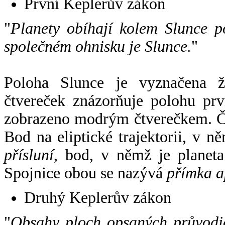
První Keplerův zákon
"
Planety obíhají kolem Slunce p
společném ohnisku je Slunce.
"
Poloha Slunce je vyznačena 
čtvereček znázorňuje polohu pr
zobrazeno modrým čtverečkem. Če
Bod na eliptické trajektorii, v n
přísluní
, bod, v němž je planet
Spojnice obou se nazývá
přímka a
Druhý Keplerův zákon
"
Obsahy ploch opsaných průvodič