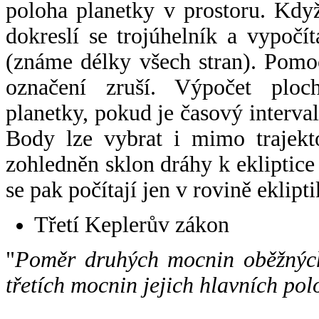
poloha planetky v prostoru. Kdy
dokreslí se trojúhelník a vypoč
(známe délky všech stran). Pomo
označení zruší. Výpočet ploch
planetky, pokud je časový interval
Body lze vybrat i mimo trajekto
zohledněn sklon dráhy k ekliptice
se pak počítají jen v rovině eklipti
Třetí Keplerův zákon
"
Poměr druhých mocnin oběžných
třetích mocnin jejich hlavních pol