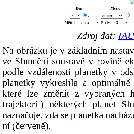
Den
Měsíc
.
Měřítko:
Body
:
Zdroj dat:
IAU
Na obrázku je v základním nastav
ve Sluneční soustavě v rovině ek
podle vzdálenosti planetky v odsl
planetky vykreslila a optimálně
které lze změnit z vybraných h
trajektorií) některých planet Sl
naznačuje, zda se planetka nacház
ní (červeně).