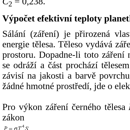
C
= 0,238.
2
Výpočet efektivní teploty plan
Sálání (záření) je přirozená vla
energie tělesa. Těleso vydává zá
prostoru. Dopadne-li toto záření n
se odráží a část prochází tělesem
závisí na jakosti a barvě povrch
žádné hmotné prostředí, jde o ele
Pro výkon záření černého tělesa
zákon