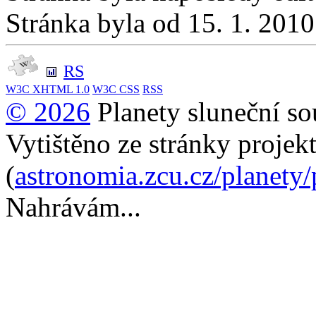
Stránka byla od 15. 1. 201
RS
W3C
XHTML 1.0
W3C
CSS
RSS
© 2026
Planety sluneční so
Vytištěno ze stránky projek
(
astronomia.zcu.cz/planety
Nahrávám...