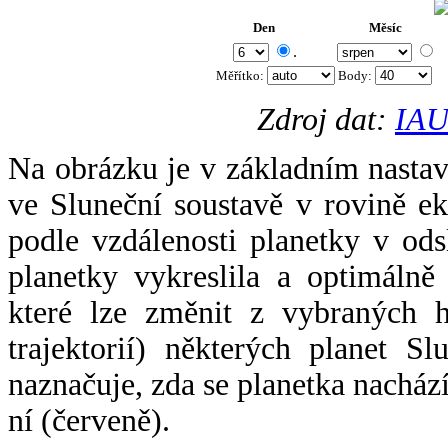
Den
Měsíc
.
Měřítko:
Body
:
Zdroj dat:
IAU
Na obrázku je v základním nastav
ve Sluneční soustavě v rovině ek
podle vzdálenosti planetky v odsl
planetky vykreslila a optimálně
které lze změnit z vybraných h
trajektorií) některých planet Sl
naznačuje, zda se planetka nacház
ní (červeně).