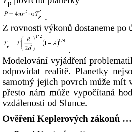
T
povrchu planetky
p
.
Z rovnosti výkonů dostaneme po 
.
Modelování vyjádření problemati
odpovídat realitě. Planetky nejso
samotný jejich povrch může mít v
přesto nám může vypočítaná hodn
vzdálenosti od Slunce.
Ověření Keplerových zákonů …