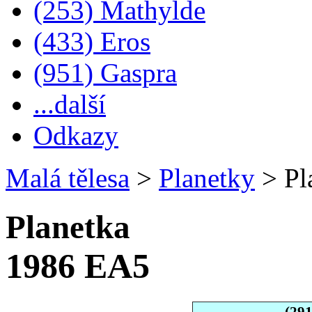
(253) Mathylde
(433) Eros
(951) Gaspra
...další
Odkazy
Malá tělesa
>
Planetky
>
Pl
Planetka
1986 EA5
(29