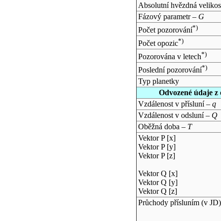
Absolutní hvězdná velikos
Fázový parametr –
G
*)
Počet pozorování
*)
Počet opozic
*)
Pozorována v letech
*)
Poslední pozorování
Typ planetky
Odvozené údaje z 
Vzdálenost v přísluní –
q
Vzdálenost v odsluní –
Q
Oběžná doba –
T
Vektor P [x]
Vektor P [y]
Vektor P [z]
Vektor Q [x]
Vektor Q [y]
Vektor Q [z]
Průchody přísluním (v
JD
)