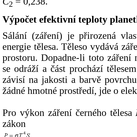
C
= 0,238.
2
Výpočet efektivní teploty plan
Sálání (záření) je přirozená vla
energie tělesa. Těleso vydává zá
prostoru. Dopadne-li toto záření n
se odráží a část prochází tělesem
závisí na jakosti a barvě povrch
žádné hmotné prostředí, jde o ele
Pro výkon záření černého tělesa
zákon