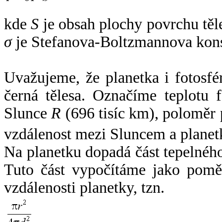
kde
S
je obsah plochy povrchu těl
σ
je Stefanova-Boltzmannova kons
Uvažujeme, že planetka i fotosfér
černá tělesa. Označíme teplotu 
Slunce
R
(696 tisíc km), poloměr
vzdálenost mezi Sluncem a plane
Na planetku dopadá část tepelnéh
Tuto část vypočítáme jako pomě
vzdálenosti planetky, tzn.