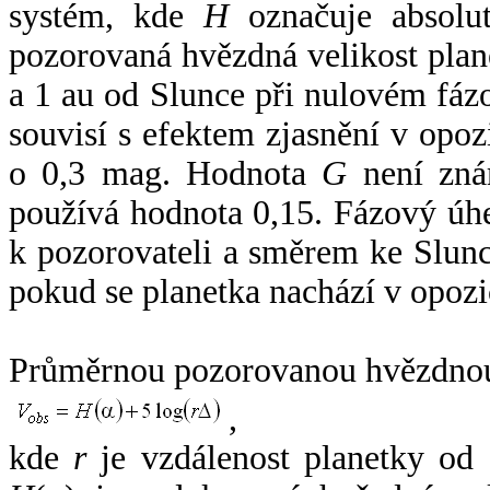
systém, kde
H
označuje absolut
pozorovaná hvězdná velikost plan
a 1 au od Slunce při nulovém fá
souvisí s efektem zjasnění v opoz
o 0,3 mag. Hodnota
G
není zná
používá hodnota 0,15. Fázový úh
k pozorovateli a směrem ke Slunc
pokud se planetka nachází v opozi
Průměrnou pozorovanou hvězdnou 
,
kde
r
je vzdálenost planetky od