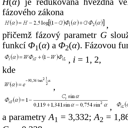
H
(
α
) je redukovaná hvězdná vel
fázového zákona
,
přičemž fázový parametr
G
slouž
funkcí
Φ
(
α
) a
Φ
(
α
). Fázovou fu
1
2
,
i
= 1, 2,
kde
,
,
a parametry
A
= 3,332;
A
= 1,8
1
2