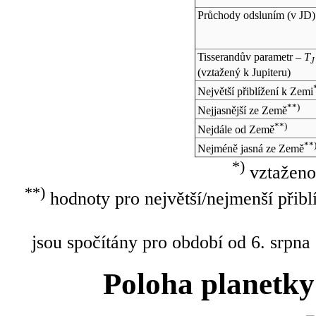
Průchody odsluním (v
JD
)
Tisserandův parametr –
T
J
(vztažený k Jupiteru)
Největší přiblížení k Zemi
**)
Nejjasnější ze Země
**)
Nejdále od Země
**
Nejméně jasná ze Země
*)
vztaženo
**)
hodnoty pro největší/nejmenší přibl
jsou spočítány pro období od 6. srpna
Poloha planetky