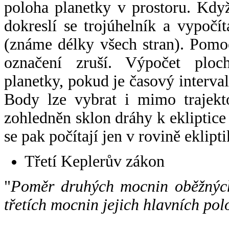
poloha planetky v prostoru. Kdy
dokreslí se trojúhelník a vypoč
(známe délky všech stran). Pomo
označení zruší. Výpočet ploch
planetky, pokud je časový interval
Body lze vybrat i mimo trajekto
zohledněn sklon dráhy k ekliptice
se pak počítají jen v rovině eklipti
Třetí Keplerův zákon
"
Poměr druhých mocnin oběžných
třetích mocnin jejich hlavních pol