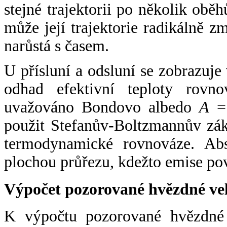
stejné trajektorii po několik oběh
může její trajektorie radikálně zm
narůstá s časem.
U přísluní a odsluní se zobrazuje
odhad efektivní teploty rovno
uvažováno Bondovo albedo
A
= 
použit Stefanův-Boltzmannův zák
termodynamické rovnováze. Abs
plochou průřezu, kdežto emise po
Výpočet pozorované hvězdné ve
K výpočtu pozorované hvězdné v