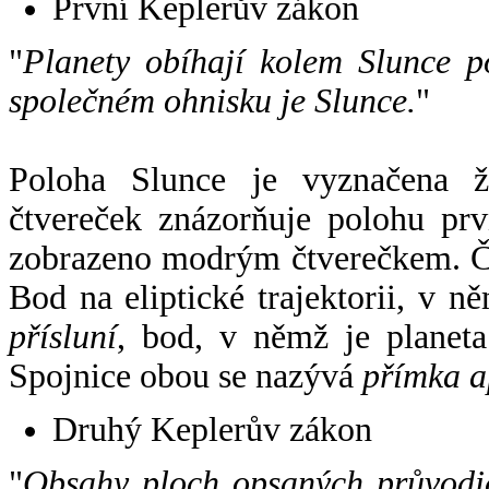
První Keplerův zákon
"
Planety obíhají kolem Slunce p
společném ohnisku je Slunce.
"
Poloha Slunce je vyznačena 
čtvereček znázorňuje polohu pr
zobrazeno modrým čtverečkem. Če
Bod na eliptické trajektorii, v n
přísluní
, bod, v němž je planet
Spojnice obou se nazývá
přímka a
Druhý Keplerův zákon
"
Obsahy ploch opsaných průvodič