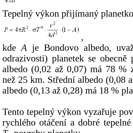
Tepelný výkon přijímaný planetko
,
kde
A
je Bondovo albedo, uvaž
odrazivosti) planetek se obecně
albedo (0,02 až 0,07) má 78 % z
než 25 km. Střední albedo (0,08 
albedo (0,13 až 0,28) má 18 % pla
Tento tepelný výkon vyzařuje po
rychlého otáčení a dobré tepelné