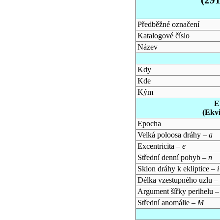
Předběžné označení
Katalogové číslo
Název
Kdy
Kde
Kým
E
(Ekv
Epocha
Velká poloosa dráhy –
a
Excentricita –
e
Střední denní pohyb –
n
Sklon dráhy k ekliptice –
i
Délka vzestupného uzlu –
Argument šířky perihelu 
Střední anomálie –
M