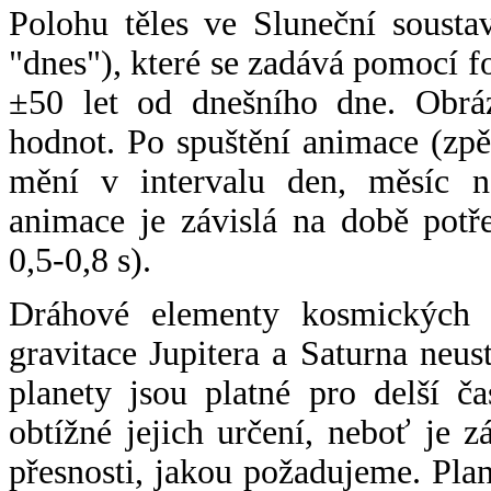
Polohu těles ve Sluneční sousta
"dnes"), které se zadává pomocí 
±50 let od dnešního dne. Obráz
hodnot. Po spuštění animace (zpě
mění v intervalu den, měsíc ne
animace je závislá na době potř
0,5-0,8 s).
Dráhové elementy kosmických t
gravitace Jupitera a Saturna neu
planety jsou platné pro delší č
obtížné jejich určení, neboť je 
přesnosti, jakou požadujeme. Pla