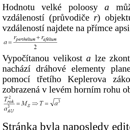
Hodnotu velké poloosy
a
může
vzdáleností (průvodiče
r
) objekt
vzdáleností najdete na přímce apsi
Vypočítanou velikost
a
lze zkont
nachází dráhové elementy plane
pomocí třetího Keplerova zák
zobrazená v levém horním rohu o
Stránka byla naposledy edi