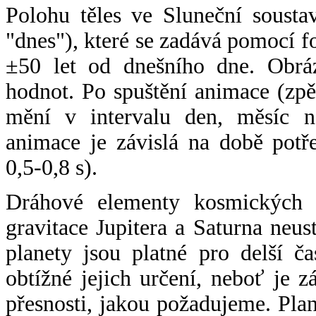
Polohu těles ve Sluneční sousta
"dnes"), které se zadává pomocí 
±50 let od dnešního dne. Obráz
hodnot. Po spuštění animace (zpě
mění v intervalu den, měsíc ne
animace je závislá na době potř
0,5-0,8 s).
Dráhové elementy kosmických t
gravitace Jupitera a Saturna neu
planety jsou platné pro delší č
obtížné jejich určení, neboť je 
přesnosti, jakou požadujeme. Pla