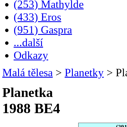
(253) Mathylde
(433) Eros
(951) Gaspra
...další
Odkazy
Malá tělesa
>
Planetky
>
Pl
Planetka
1988 BE4
(29