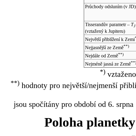
Průchody odsluním (v
JD
)
Tisserandův parametr –
T
J
(vztažený k Jupiteru)
Největší přiblížení k Zemi
**)
Nejjasnější ze Země
**)
Nejdále od Země
**
Nejméně jasná ze Země
*)
vztaženo
**)
hodnoty pro největší/nejmenší přibl
jsou spočítány pro období od 6. srpna
Poloha planetky