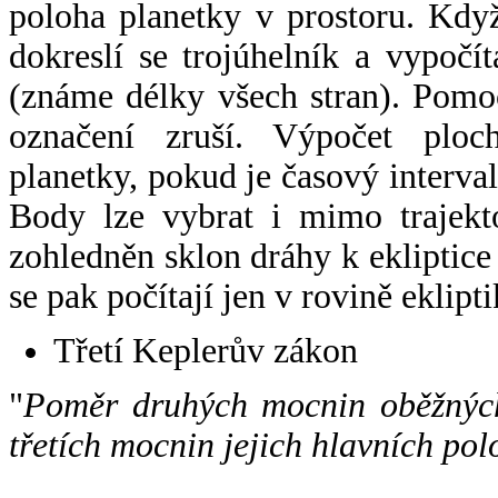
poloha planetky v prostoru. Kdy
dokreslí se trojúhelník a vypoč
(známe délky všech stran). Pomo
označení zruší. Výpočet ploch
planetky, pokud je časový interval
Body lze vybrat i mimo trajekto
zohledněn sklon dráhy k ekliptice
se pak počítají jen v rovině eklipti
Třetí Keplerův zákon
"
Poměr druhých mocnin oběžných
třetích mocnin jejich hlavních pol