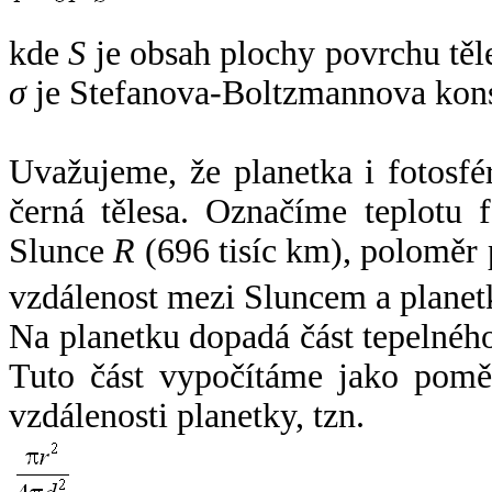
kde
S
je obsah plochy povrchu těl
σ
je Stefanova-Boltzmannova kons
Uvažujeme, že planetka i fotosfér
černá tělesa. Označíme teplotu 
Slunce
R
(696 tisíc km), poloměr
vzdálenost mezi Sluncem a plane
Na planetku dopadá část tepelnéh
Tuto část vypočítáme jako pomě
vzdálenosti planetky, tzn.