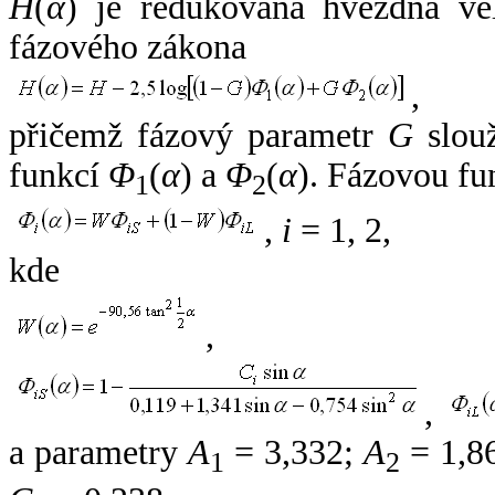
H
(
α
) je redukovaná hvězdná vel
fázového zákona
,
přičemž fázový parametr
G
slouž
funkcí
Φ
(
α
) a
Φ
(
α
). Fázovou fu
1
2
,
i
= 1, 2,
kde
,
,
a parametry
A
= 3,332;
A
= 1,8
1
2