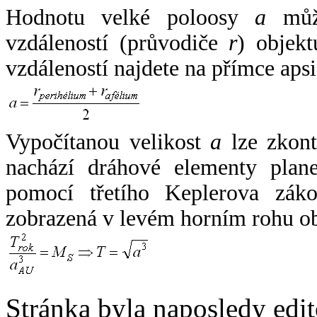
Hodnotu velké poloosy
a
může
vzdáleností (průvodiče
r
) objekt
vzdáleností najdete na přímce apsi
Vypočítanou velikost
a
lze zkont
nachází dráhové elementy plane
pomocí třetího Keplerova zák
zobrazená v levém horním rohu o
Stránka byla naposledy edi