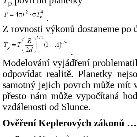
T
povrchu planetky
p
.
Z rovnosti výkonů dostaneme po 
.
Modelování vyjádření problemati
odpovídat realitě. Planetky nejso
samotný jejich povrch může mít v
přesto nám může vypočítaná hodn
vzdálenosti od Slunce.
Ověření Keplerových zákonů …