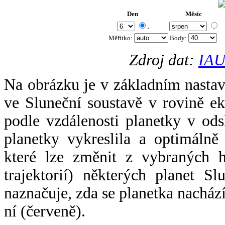
Den
Měsíc
.
Měřítko:
Body
:
Zdroj dat:
IAU
Na obrázku je v základním nastav
ve Sluneční soustavě v rovině ek
podle vzdálenosti planetky v odsl
planetky vykreslila a optimálně
které lze změnit z vybraných h
trajektorií) některých planet Sl
naznačuje, zda se planetka nacház
ní (červeně).