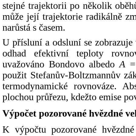
stejné trajektorii po několik oběh
může její trajektorie radikálně zm
narůstá s časem.
U přísluní a odsluní se zobrazuje
odhad efektivní teploty rovno
uvažováno Bondovo albedo
A
= 
použit Stefanův-Boltzmannův zák
termodynamické rovnováze. Abs
plochou průřezu, kdežto emise po
Výpočet pozorované hvězdné ve
K výpočtu pozorované hvězdné v