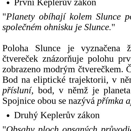
První Keplerův zákon
"
Planety obíhají kolem Slunce p
společném ohnisku je Slunce.
"
Poloha Slunce je vyznačena 
čtvereček znázorňuje polohu pr
zobrazeno modrým čtverečkem. Če
Bod na eliptické trajektorii, v n
přísluní
, bod, v němž je planet
Spojnice obou se nazývá
přímka a
Druhý Keplerův zákon
"
Obsahy ploch opsaných průvodič