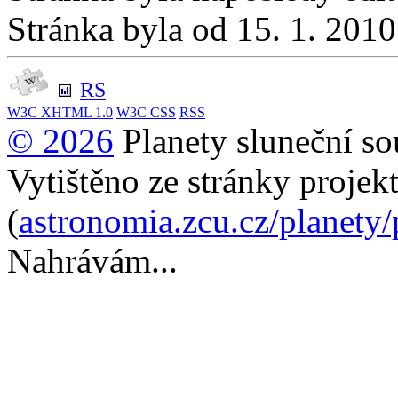
Stránka byla od 15. 1. 201
RS
W3C
XHTML 1.0
W3C
CSS
RSS
© 2026
Planety sluneční so
Vytištěno ze stránky projek
(
astronomia.zcu.cz/planety
Nahrávám...