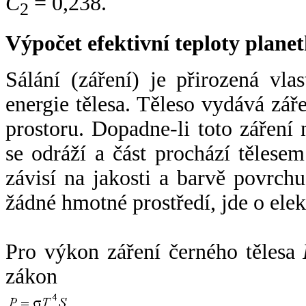
C
= 0,238.
2
Výpočet efektivní teploty plan
Sálání (záření) je přirozená vla
energie tělesa. Těleso vydává zá
prostoru. Dopadne-li toto záření n
se odráží a část prochází tělesem
závisí na jakosti a barvě povrch
žádné hmotné prostředí, jde o ele
Pro výkon záření černého tělesa
zákon