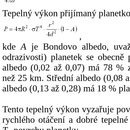
Tepelný výkon přijímaný planetko
,
kde
A
je Bondovo albedo, uvaž
odrazivosti) planetek se obecně
albedo (0,02 až 0,07) má 78 % z
než 25 km. Střední albedo (0,08 
albedo (0,13 až 0,28) má 18 % pla
Tento tepelný výkon vyzařuje po
rychlého otáčení a dobré tepelné