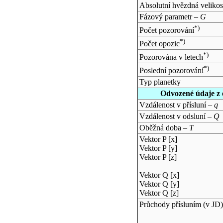
Absolutní hvězdná velikos
Fázový parametr –
G
*)
Počet pozorování
*)
Počet opozic
*)
Pozorována v letech
*)
Poslední pozorování
Typ planetky
Odvozené údaje z 
Vzdálenost v přísluní –
q
Vzdálenost v odsluní –
Q
Oběžná doba –
T
Vektor P [x]
Vektor P [y]
Vektor P [z]
Vektor Q [x]
Vektor Q [y]
Vektor Q [z]
Průchody přísluním (v
JD
)