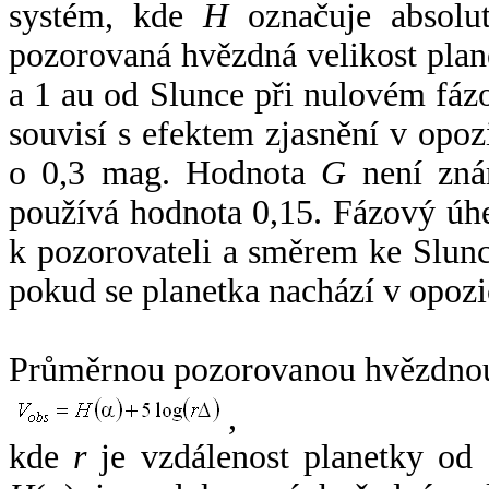
systém, kde
H
označuje absolut
pozorovaná hvězdná velikost plan
a 1 au od Slunce při nulovém fá
souvisí s efektem zjasnění v opoz
o 0,3 mag. Hodnota
G
není zná
používá hodnota 0,15. Fázový úh
k pozorovateli a směrem ke Slunc
pokud se planetka nachází v opozi
Průměrnou pozorovanou hvězdnou 
,
kde
r
je vzdálenost planetky od