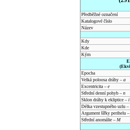
Předběžné označení
Katalogové číslo
Název
Kdy
Kde
Kým
E
(Ekv
Epocha
Velká poloosa dráhy –
a
Excentricita –
e
Střední denní pohyb –
n
Sklon dráhy k ekliptice –
i
Délka vzestupného uzlu –
Argument šířky perihelu 
Střední anomálie –
M